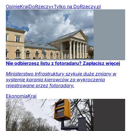
Opinie
Kraj
DoRzeczy+
Tylko na DoRzeczy.pl
Nie odbierzesz listu z fotoradaru? Zapłacisz więcej
Ministerstwo Infrastruktury szykuje duże zmiany w
systemie karania kierowców za wykroczenia
rejestrowane przez fotoradary.
Ekonomia
Kraj