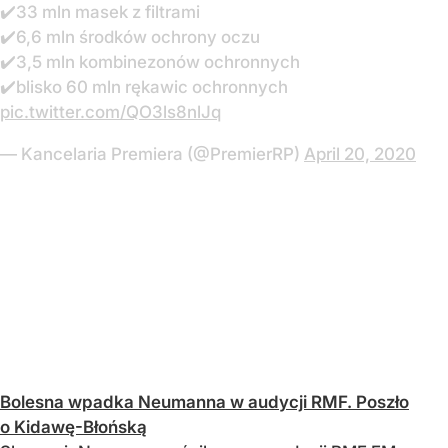
✔️33 mln masek z filtrami
✔️6,6 mln środków ochrony oczu
✔️3,5 mln kombinezonów ochronnych
✔️blisko 60 mln rękawic ochronnych
pic.twitter.com/QO3ls8nlJq
— Kancelaria Premiera (@PremierRP)
April 20, 2020
Bolesna wpadka Neumanna w audycji RMF. Poszło
o Kidawę-Błońską