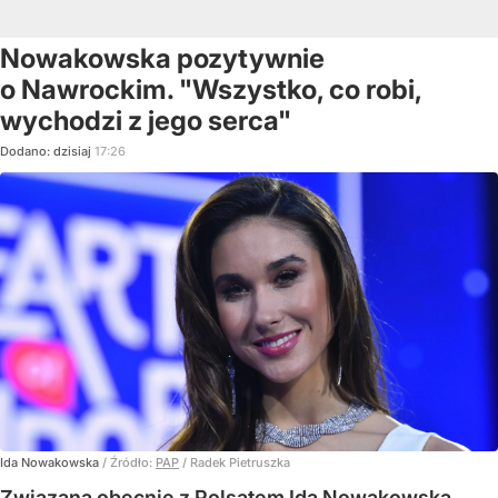
Nowakowska pozytywnie
o Nawrockim. "Wszystko, co robi,
wychodzi z jego serca"
Dodano:
dzisiaj
17:26
Ida Nowakowska
/ Źródło:
PAP
/
Radek Pietruszka
Związana obecnie z Polsatem Ida Nowakowska