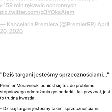
✅ 59 mln rękawic ochronnych
pic.twitter.com/g3YQksAjem
— Kancelaria Premiera (@PremierRP)
April
20, 2020
"Dziś targani jesteśmy sprzecznościami..."
Premier Morawiecki odniósł się też do problemu
stopniowego odmrażania gospodarki. Jak przyznał, jest
to trudna kwestia.
– Dzisiaj targani jesteśmy takimi sprzecznościami.