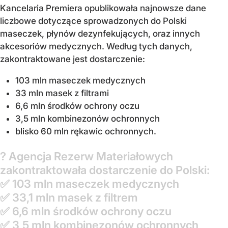
Kancelaria Premiera opublikowała najnowsze dane
liczbowe dotyczące sprowadzonych do Polski
maseczek, płynów dezynfekujących, oraz innych
akcesoriów medycznych. Według tych danych,
zakontraktowane jest dostarczenie:
103 mln maseczek medycznych
33 mln masek z filtrami
6,6 mln środków ochrony oczu
3,5 mln kombinezonów ochronnych
blisko 60 mln rękawic ochronnych.
? Agencja Rezerw Materiałowych
zakontraktowała dostarczenie do Polski:
✅ 103 mln maseczek medycznych
✅ 33,1 mln masek z filtrem
✅ 6,6 mln środków ochrony oczu
✅ 3,5 mln kombinezonów ochronnych