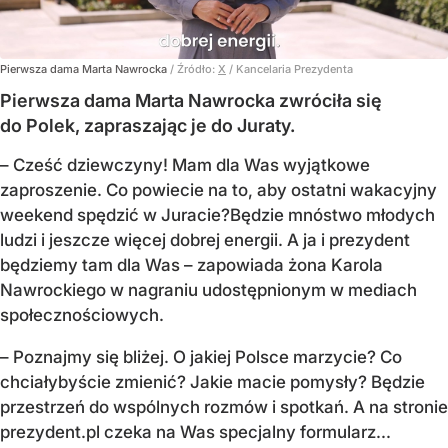
Pierwsza dama Marta Nawrocka
/ Źródło:
X
/
Kancelaria Prezydenta
Pierwsza dama Marta Nawrocka zwróciła się
do Polek, zapraszając je do Juraty.
–
Cześć dziewczyny! Mam dla Was wyjątkowe
zaproszenie.
Co powiecie na to, aby ostatni wakacyjny
weekend spędzić w Juracie?
Będzie mnóstwo młodych
ludzi i jeszcze więcej dobrej energii.
A ja i prezydent
będziemy tam dla Was
– zapowiada żona Karola
Nawrockiego w nagraniu udostępnionym w mediach
społecznościowych.
–
Poznajmy się bliżej. O jakiej Polsce marzycie?
Co
chciałybyście zmienić? Jakie macie pomysły?
Będzie
przestrzeń do wspólnych rozmów i spotkań.
A na stronie
prezydent.pl czeka na Was specjalny formularz...