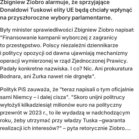
Zbigniew Ziobro alarmuje, że sprzyjające
Donaldowi Tuskowi elity UE będą chciały wpłynąć
na przyszłoroczne wybory parlamentarne.
Były minister sprawiedliwości Zbigniew Ziobro napisał:
"Finansowanie kampanii wyborczej z zagranicy
to przestępstwo. Polscy niezależni dziennikarze
i politycy opozycji od dawna ujawniają mechanizmy
operacji wymierzonej w rząd Zjednoczonej Prawicy.
Padały konkretne nazwiska. I co? Nic. Ani prokuratura
Bodnara, ani Żurka nawet nie drgnęła".
Polityk PiS zauważa, że "teraz napisali o tym oficjalnie
sami Niemcy – i dalej cisza". "Skoro unijni politrucy
wyłożyli kilkadziesiąt milionów euro na polityczny
przewrót w 2023 r., to ile wydadzą w nadchodzącym
roku, żeby utrzymać przy władzy Tuska –gwaranta
realizacji ich interesów?" – pyta retorycznie Ziobro....