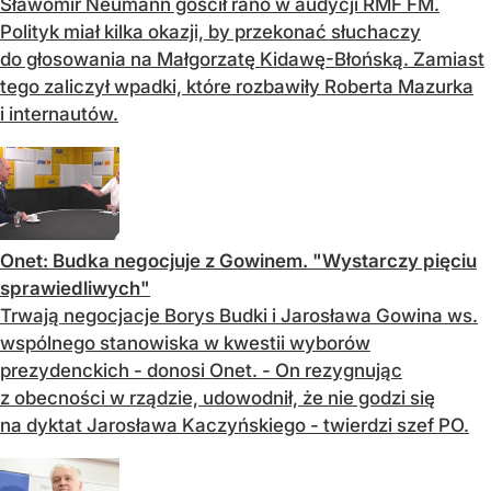
Sławomir Neumann gościł rano w audycji RMF FM.
Polityk miał kilka okazji, by przekonać słuchaczy
do głosowania na Małgorzatę Kidawę-Błońską. Zamiast
tego zaliczył wpadki, które rozbawiły Roberta Mazurka
i internautów.
Onet: Budka negocjuje z Gowinem. "Wystarczy pięciu
sprawiedliwych"
Trwają negocjacje Borys Budki i Jarosława Gowina ws.
wspólnego stanowiska w kwestii wyborów
prezydenckich - donosi Onet. - On rezygnując
z obecności w rządzie, udowodnił, że nie godzi się
na dyktat Jarosława Kaczyńskiego - twierdzi szef PO.