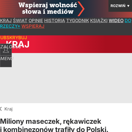
ROZWIŃ
▼
KRAJ
ŚWIAT
OPINIE
HISTORIA
TYGODNIK
KSIĄŻKI
WIDEO
DO
RZECZY+
WSPIERAJ
SUBSKRYBUJ
KRAJ
ZALOGUJ
MENU
Kraj
Miliony maseczek, rękawiczek
i kombinezonów trafiły do Polski.