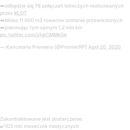
➡️odbędzie się 78 połączeń lotniczych realizowanych
przez
#LOT
➡️blisko 11 000 m3 towarów zostanie przewiezionych
➡️pokonując tym samym 1,2 mln km
pic.twitter.com/o1gtCMMkSe
— Kancelaria Premiera (@PremierRP)
April 20, 2020
Zakontraktowane jest dostarczenie:
✔️103 mln maseczek medycznych