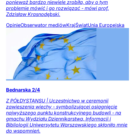
ponieważ bardzo niewiele zrobiła, aby o tym
problemie mówić i go rozwiązać - mówi prof.
Zdzisław Krasnodębski.
Opinie
Obserwator mediów
Kraj
Świat
Unia Europejska
Bednarska 2/4
Z PÓŁDYSTANSU | Uczestnictwo w ceremonii
zawieszenia wiechy - symbolizującej osiągnięcie
najwyższego punktu konstrukcyjnego budowli - na
gmachu Wydziału Dziennikarstwa, Informacji i
Bibliologii Uniwersytetu Warszawskiego skłoniło mnie
do wspomnień.