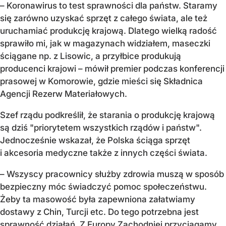
– Koronawirus to test sprawności dla państw. Staramy
się zarówno uzyskać sprzęt z całego świata, ale też
uruchamiać produkcję krajową. Dlatego wielką radość
sprawiło mi, jak w magazynach widziałem, maseczki
ściągane np. z Lisowic, a przyłbice produkują
producenci krajowi – mówił premier podczas konferencji
prasowej w Komorowie, gdzie mieści się Składnica
Agencji Rezerw Materiałowych.
Szef rządu podkreślił, że starania o produkcję krajową
są dziś "priorytetem wszystkich rządów i państw".
Jednocześnie wskazał, że Polska ściąga sprzęt
i akcesoria medyczne także z innych części świata.
– Wszyscy pracownicy służby zdrowia muszą w sposób
bezpieczny móc świadczyć pomoc społeczeństwu.
Żeby ta masowość była zapewniona załatwiamy
dostawy z Chin, Turcji etc. Do tego potrzebna jest
sprawność działań. Z Europy Zachodniej przyciągamy