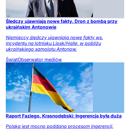
Śledczy ujawniają nowe fakty. Dron z bombą przy
ukraińskim Antonowie
Niemieccy śledczy ujawniają nowe fakty ws.
incydentu na lotnisku Lipsk/Halle, w pobliżu
ukraińskiego samolotu Antonow.
Świat
Obserwator mediów
Raport Faziego. Krasnodębski: Ingerencja była duża
Polska jest mocno poddana procesom ingerencji,