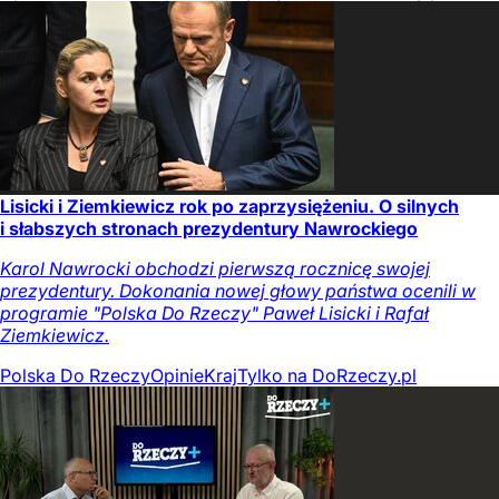
Lisicki i Ziemkiewicz rok po zaprzysiężeniu. O silnych
i słabszych stronach prezydentury Nawrockiego
Karol Nawrocki obchodzi pierwszą rocznicę swojej
prezydentury. Dokonania nowej głowy państwa ocenili w
programie "Polska Do Rzeczy" Paweł Lisicki i Rafał
Ziemkiewicz.
Polska Do Rzeczy
Opinie
Kraj
Tylko na DoRzeczy.pl