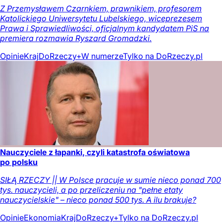
Z Przemysławem Czarnkiem, prawnikiem, profesorem
Katolickiego Uniwersytetu Lubelskiego, wiceprezesem
Prawa i Sprawiedliwości, oficjalnym kandydatem PiS na
premiera rozmawia Ryszard Gromadzki.
Opinie
Kraj
DoRzeczy+
W numerze
Tylko na DoRzeczy.pl
Nauczyciele z łapanki, czyli katastrofa oświatowa
po polsku
SIŁĄ RZECZY || W Polsce pracuje w sumie nieco ponad 700
tys. nauczycieli, a po przeliczeniu na "pełne etaty
nauczycielskie" – nieco ponad 500 tys. A ilu brakuje?
Opinie
Ekonomia
Kraj
DoRzeczy+
Tylko na DoRzeczy.pl