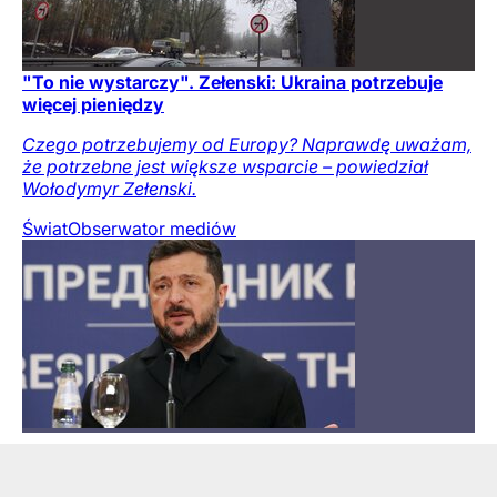
"To nie wystarczy". Zełenski: Ukraina potrzebuje
więcej pieniędzy
Czego potrzebujemy od Europy? Naprawdę uważam,
że potrzebne jest większe wsparcie – powiedział
Wołodymyr Zełenski.
Świat
Obserwator mediów