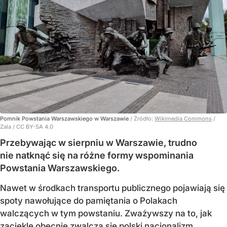
Pomnik Powstania Warszawskiego w Warszawie
/ Źródło:
Wikimedia Commons
/
Zala / CC BY-SA 4.0
Przebywając w sierpniu w Warszawie, trudno
nie natknąć się na różne formy wspominania
Powstania Warszawskiego.
Nawet w środkach transportu publicznego pojawiają się
spoty nawołujące do pamiętania o Polakach
walczących w tym powstaniu. Zważywszy na to, jak
zaciekle obecnie zwalcza się polski nacjonalizm,