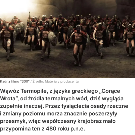
Kadr z filmu "300"
/ Źródło:
Materiały producenta
Wąwóz Termopile, z języka greckiego „Gorące
Wrota”, od źródła termalnych wód, dziś wygląda
zupełnie inaczej. Przez tysiąclecia osady rzeczne
i zmiany poziomu morza znacznie poszerzyły
przesmyk, więc współczesny krajobraz mało
przypomina ten z 480 roku p.n.e.