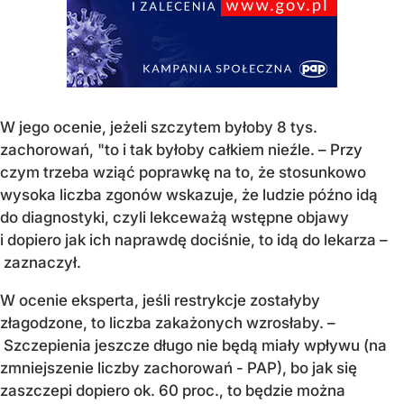
W jego ocenie, jeżeli szczytem byłoby 8 tys.
zachorowań, "to i tak byłoby całkiem nieźle. – Przy
czym trzeba wziąć poprawkę na to, że stosunkowo
wysoka liczba zgonów wskazuje, że ludzie późno idą
do diagnostyki, czyli lekceważą wstępne objawy
i dopiero jak ich naprawdę dociśnie, to idą do lekarza –
zaznaczył.
W ocenie eksperta, jeśli restrykcje zostałyby
złagodzone, to liczba zakażonych wzrosłaby. –
Szczepienia jeszcze długo nie będą miały wpływu (na
zmniejszenie liczby zachorowań - PAP), bo jak się
zaszczepi dopiero ok. 60 proc., to będzie można