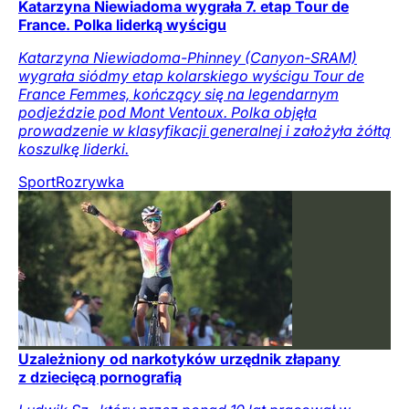
Katarzyna Niewiadoma wygrała 7. etap Tour de
France. Polka liderką wyścigu
Katarzyna Niewiadoma-Phinney (Canyon-SRAM)
wygrała siódmy etap kolarskiego wyścigu Tour de
France Femmes, kończący się na legendarnym
podjeździe pod Mont Ventoux. Polka objęła
prowadzenie w klasyfikacji generalnej i założyła żółtą
koszulkę liderki.
Sport
Rozrywka
Uzależniony od narkotyków urzędnik złapany
z dziecięcą pornografią