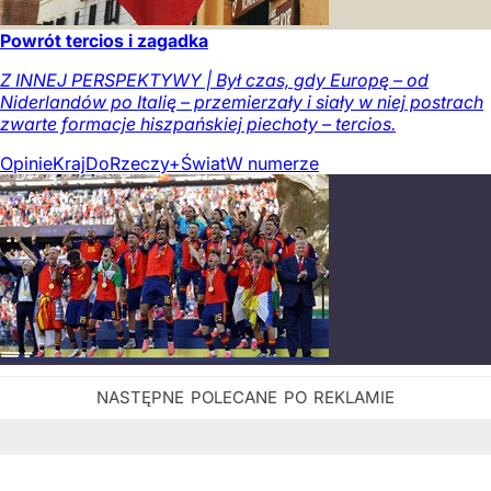
Powrót tercios i zagadka
Z INNEJ PERSPEKTYWY | Był czas, gdy Europę – od
Niderlandów po Italię – przemierzały i siały w niej postrach
zwarte formacje hiszpańskiej piechoty – tercios.
Opinie
Kraj
DoRzeczy+
Świat
W numerze