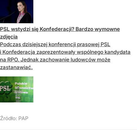
PSL wstydzi się Konfederacji? Bardzo wymowne
zdjęcia
Podczas dzisiejszej konferencji prasowej PSL
i Konfederacja zaprezentowały wspólnego kandydata
na RPO. Jednak zachowanie ludowców może
zastanawiać.
Źródło:
PAP