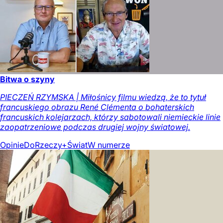
Bitwa o szyny
PIECZEŃ RZYMSKA | Miłośnicy filmu wiedzą, że to tytuł
francuskiego obrazu René Clémenta o bohaterskich
francuskich kolejarzach, którzy sabotowali niemieckie linie
zaopatrzeniowe podczas drugiej wojny światowej.
Opinie
DoRzeczy+
Świat
W numerze