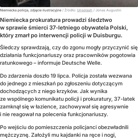
Niemiecka policja, zdjęcie ilustracyjne
/ Źródło:
Unsplash
/
Jonas Augustin
Niemiecka prokuratura prowadzi śledztwo
w sprawie śmierci 37-letniego obywatela Polski,
który zmarł po interwencji policji w Duisburgu.
Śledczy sprawdzają, czy do zgonu mogły przyczynić się
działania funkcjonariuszy oraz pracowników pogotowia
ratunkowego – informuje Deutsche Welle.
Do zdarzenia doszło 19 lipca. Policja została wezwana
do jednego z mieszkań po zgłoszeniu dotyczącym
dochodzących z niego krzyków. Jak wynika
ze wspólnego komunikatu policji i prokuratury, 37-latek
zamknął się w łazience, zachowywał się agresywnie
i nie reagował na polecenia funkcjonariuszy.
Po wejściu do pomieszczenia policjanci obezwładnili
mężczyznę. Założyli mu kajdanki na ręce i nogi,