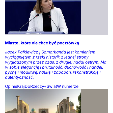
Miasto, które nie chce być pocztówką
Jacek Pałkiewicz | Samarkanda jest kamieniem
wyciągniętym z rzeki historii: z jednej strony
wygładzonym przez czas, z drugiej nadal ostrym. Ma
w sobie elegancję i brutalność, duchowość i handel,
pychę i modlitwę, naukę i zabobon, rekonstrukcję i
autentyczność.
Opinie
Kraj
DoRzeczy+
Świat
W numerze