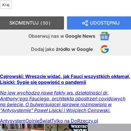
Kraj
SKOMENTUJ
UDOSTĘPNIJ
50
Obserwuj nas
w
Google News
Dodaj jako
źródło w Google
Cejrowski: Wreszcie widać, jak Fauci wszystkich okłamał.
Lisicki: Sypie się opowieść o pandemii
Na jaw wychodzą nowe fakty ws. działalności dr.
Anthony'ego Fauciego, architekta obostrzeń covidowych
na świecie. O bulwersującej sprawie rozmawiają w
"Antysystemie" Paweł Lisicki i Wojciech Cejrowski.
Antysystem
Opinie
Świat
Tylko na DoRzeczy.pl