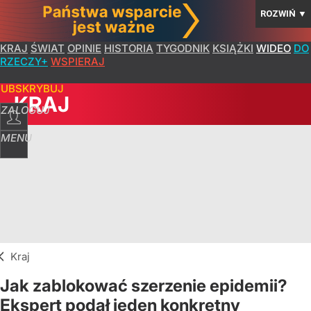
ROZWIŃ
▼
KRAJ
ŚWIAT
OPINIE
HISTORIA
TYGODNIK
KSIĄŻKI
WIDEO
DO
RZECZY+
WSPIERAJ
SUBSKRYBUJ
KRAJ
ZALOGUJ
MENU
Kraj
Jak zablokować szerzenie epidemii?
Ekspert podał jeden konkretny