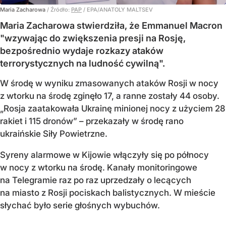
Maria Zacharowa
/ Źródło:
PAP
/
EPA/ANATOLY MALTSEV
Maria Zacharowa stwierdziła, że Emmanuel Macron
"wzywając do zwiększenia presji na Rosję,
bezpośrednio wydaje rozkazy ataków
terrorystycznych na ludność cywilną".
W środę w wyniku zmasowanych ataków Rosji w nocy
z wtorku na środę zginęło 17, a ranne zostały 44 osoby.
„Rosja zaatakowała Ukrainę minionej nocy z użyciem 28
rakiet i 115 dronów” – przekazały w środę rano
ukraińskie Siły Powietrzne.
Syreny alarmowe w Kijowie włączyły się po północy
w nocy z wtorku na środę. Kanały monitoringowe
na Telegramie raz po raz uprzedzały o lecących
na miasto z Rosji pociskach balistycznych. W mieście
słychać było serie głośnych wybuchów.