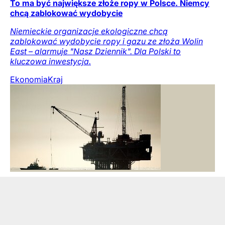
To ma być największe złoże ropy w Polsce. Niemcy
chcą zablokować wydobycie
Niemieckie organizacje ekologiczne chcą
zablokować wydobycie ropy i gazu ze złoża Wolin
East – alarmuje "Nasz Dziennik". Dla Polski to
kluczowa inwestycja.
Ekonomia
Kraj