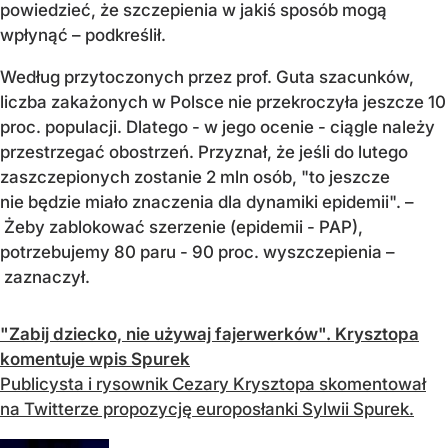
powiedzieć, że szczepienia w jakiś sposób mogą
wpłynąć – podkreślił.
Według przytoczonych przez prof. Guta szacunków,
liczba zakażonych w Polsce nie przekroczyła jeszcze 10
proc. populacji. Dlatego - w jego ocenie - ciągle należy
przestrzegać obostrzeń. Przyznał, że jeśli do lutego
zaszczepionych zostanie 2 mln osób, "to jeszcze
nie będzie miało znaczenia dla dynamiki epidemii". –
Żeby zablokować szerzenie (epidemii - PAP),
potrzebujemy 80 paru - 90 proc. wyszczepienia –
zaznaczył.
"Zabij dziecko, nie używaj fajerwerków". Krysztopa
komentuje wpis Spurek
Publicysta i rysownik Cezary Krysztopa skomentował
na Twitterze propozycję europosłanki Sylwii Spurek.