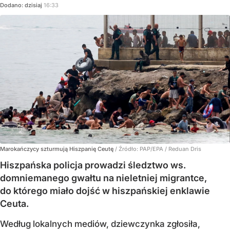
Dodano:
dzisiaj
16:33
Marokańczycy szturmują Hiszpanię Ceutę
/ Źródło:
PAP/EPA
/
Reduan Dris
Hiszpańska policja prowadzi śledztwo ws.
domniemanego gwałtu na nieletniej migrantce,
do którego miało dojść w hiszpańskiej enklawie
Ceuta.
Według lokalnych mediów, dziewczynka zgłosiła,