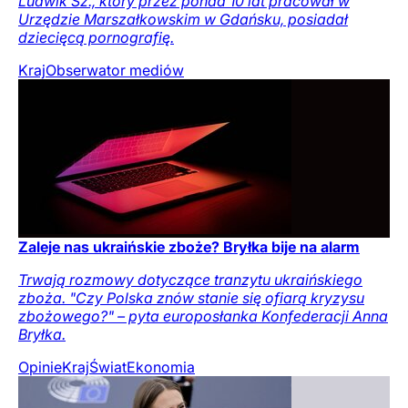
Ludwik Sz., który przez ponad 10 lat pracował w
Urzędzie Marszałkowskim w Gdańsku, posiadał
dziecięcą pornografię.
Kraj
Obserwator mediów
Zaleje nas ukraińskie zboże? Bryłka bije na alarm
Trwają rozmowy dotyczące tranzytu ukraińskiego
zboża. "Czy Polska znów stanie się ofiarą kryzysu
zbożowego?" – pyta europosłanka Konfederacji Anna
Bryłka.
Opinie
Kraj
Świat
Ekonomia