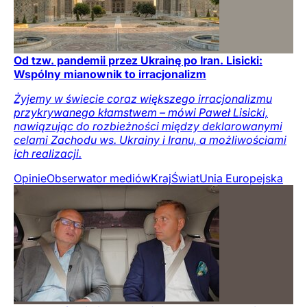
Od tzw. pandemii przez Ukrainę po Iran. Lisicki:
Wspólny mianownik to irracjonalizm
Żyjemy w świecie coraz większego irracjonalizmu
przykrywanego kłamstwem – mówi Paweł Lisicki,
nawiązując do rozbieżności między deklarowanymi
celami Zachodu ws. Ukrainy i Iranu, a możliwościami
ich realizacji.
Opinie
Obserwator mediów
Kraj
Świat
Unia Europejska