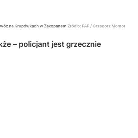
diowóz na Krupówkach w Zakopanem
Źródło:
PAP
/
Grzegorz Momot
że – policjant jest grzecznie