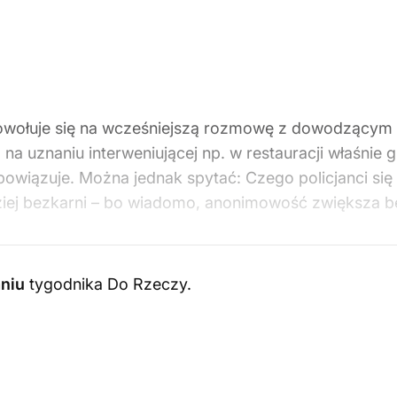
wołuje się na wcześniejszą rozmowę z dowodzącym akc
a uznaniu interweniującej np. w restauracji właśnie g
owiązuje. Można jednak spytać: Czego policjanci się
rdziej bezkarni – bo wiadomo, anonimowość zwiększa 
niu
tygodnika Do Rzeczy
.