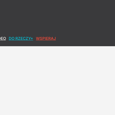
 duża
DEO
DO RZECZY+
WSPIERAJ
ęcej