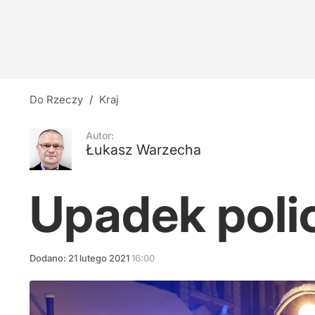
Ukryta prawda o Powstaniu Warszawskim?
22
Polacy wskazali najlepszego prezydenta. Nie
Do Rzeczy
/
Kraj
dodaj
Autor:
Łukasz Warzecha
Zacharowa zaatakowała Nawrockiego. Rzeczn
Upadek polic
30
Dodano:
21
lutego
2021
16:00