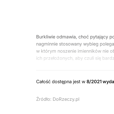
Burkliwie odmawia, choć pytający po
nagminnie stosowany wybieg polega n
w którym noszenie imienników nie ob
ich przełożonych, aby czuli się ba
Całość dostępna jest w
8/2021 wyda
Źródło:
DoRzeczy.pl