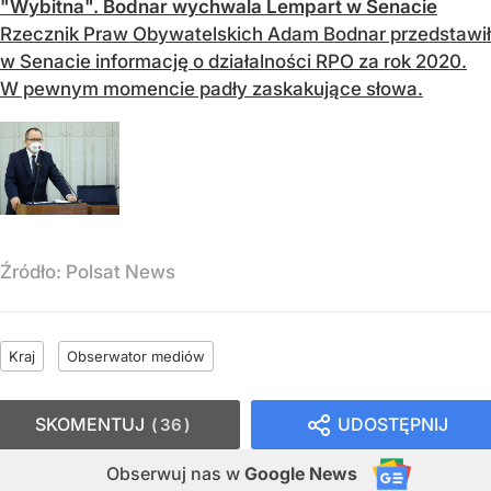
"Wybitna". Bodnar wychwala Lempart w Senacie
Rzecznik Praw Obywatelskich Adam Bodnar przedstawił
w Senacie informację o działalności RPO za rok 2020.
W pewnym momencie padły zaskakujące słowa.
Źródło:
Polsat News
Kraj
Obserwator mediów
SKOMENTUJ
UDOSTĘPNIJ
36
Obserwuj nas
w
Google News