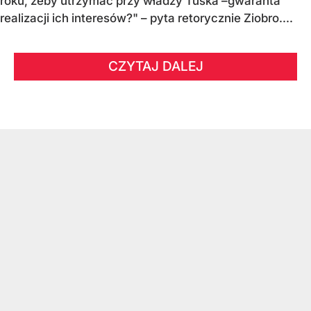
roku, żeby utrzymać przy władzy Tuska –gwaranta
realizacji ich interesów?" – pyta retorycznie Ziobro....
CZYTAJ DALEJ