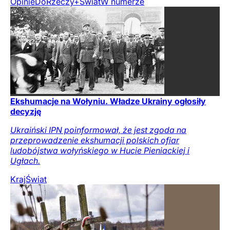
Opinie
DoRzeczy+
Świat
W numerze
Ekshumacje na Wołyniu. Władze Ukrainy ogłosiły
decyzję
Ukraiński IPN poinformował, że jest zgoda na
przeprowadzenie ekshumacji polskich ofiar
ludobójstwa wołyńskiego w Hucie Pieniackiej i
Ugłach.
Kraj
Świat