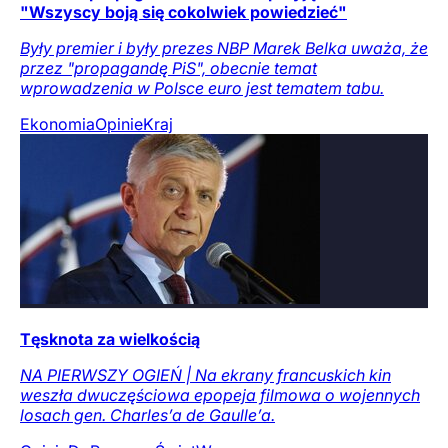
"Wszyscy boją się cokolwiek powiedzieć"
Były premier i były prezes NBP Marek Belka uważa, że
przez "propagandę PiS", obecnie temat
wprowadzenia w Polsce euro jest tematem tabu.
Ekonomia
Opinie
Kraj
Tęsknota za wielkością
NA PIERWSZY OGIEŃ | Na ekrany francuskich kin
weszła dwuczęściowa epopeja filmowa o wojennych
losach gen. Charles’a de Gaulle’a.