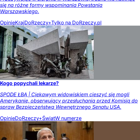
się na różne formy wspominania Powstania
Warszawskiego.
Opinie
Kraj
DoRzeczy+
Tylko na DoRzeczy.pl
Kogo popychali lekarze?
SPODE ŁBA | Ciekawym widowiskiem cieszyć się mogli
Amerykanie, obserwujący przesłuchania przed Komisją do
spraw Bezpieczeństwa Wewnętrznego Senatu USA.
Opinie
DoRzeczy+
Świat
W numerze