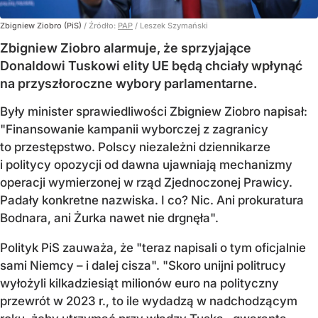
Zbigniew Ziobro (PiS)
/ Źródło:
PAP
/
Leszek Szymański
Zbigniew Ziobro alarmuje, że sprzyjające
Donaldowi Tuskowi elity UE będą chciały wpłynąć
na przyszłoroczne wybory parlamentarne.
Były minister sprawiedliwości Zbigniew Ziobro napisał:
"Finansowanie kampanii wyborczej z zagranicy
to przestępstwo. Polscy niezależni dziennikarze
i politycy opozycji od dawna ujawniają mechanizmy
operacji wymierzonej w rząd Zjednoczonej Prawicy.
Padały konkretne nazwiska. I co? Nic. Ani prokuratura
Bodnara, ani Żurka nawet nie drgnęła".
Polityk PiS zauważa, że "teraz napisali o tym oficjalnie
sami Niemcy – i dalej cisza". "Skoro unijni politrucy
wyłożyli kilkadziesiąt milionów euro na polityczny
przewrót w 2023 r., to ile wydadzą w nadchodzącym