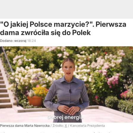
"O jakiej Polsce marzycie?". Pierwsza
dama zwróciła się do Polek
Dodano:
wczoraj
18:24
Pierwsza dama Marta Nawrocka
/ Źródło:
X
/
Kancelaria Prezydenta