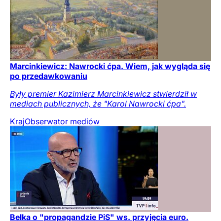
Marcinkiewicz: Nawrocki ćpa. Wiem, jak wygląda się
po przedawkowaniu
Były premier Kazimierz Marcinkiewicz stwierdził w
mediach publicznych, że "Karol Nawrocki ćpa".
Kraj
Obserwator mediów
Belka o "propagandzie PiS" ws. przyjęcia euro.