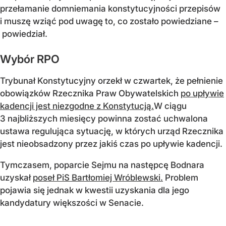
przełamanie domniemania konstytucyjności przepisów
i muszę wziąć pod uwagę to, co zostało powiedziane –
powiedział.
Wybór RPO
Trybunał Konstytucyjny orzekł w czwartek, że pełnienie
obowiązków Rzecznika Praw Obywatelskich
po upływie
kadencji jest niezgodne z Konstytucją.
W ciągu
3 najbliższych miesięcy powinna zostać uchwalona
ustawa regulująca sytuację, w których urząd Rzecznika
jest nieobsadzony przez jakiś czas po upływie kadencji.
Tymczasem, poparcie Sejmu na następcę Bodnara
uzyskał
poseł PiS Bartłomiej Wróblewski.
Problem
pojawia się jednak w kwestii uzyskania dla jego
kandydatury większości w Senacie.