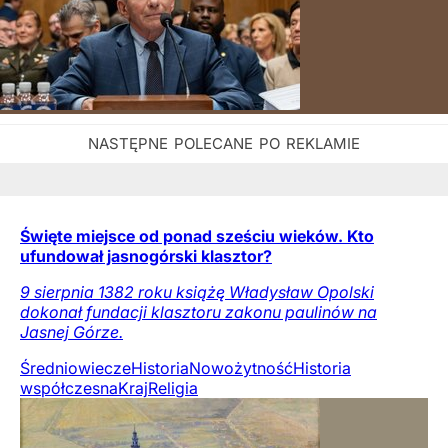
Święte miejsce od ponad sześciu wieków. Kto
ufundował jasnogórski klasztor?
9 sierpnia 1382 roku książę Władysław Opolski
dokonał fundacji klasztoru zakonu paulinów na
Jasnej Górze.
Średniowiecze
Historia
Nowożytność
Historia
współczesna
Kraj
Religia