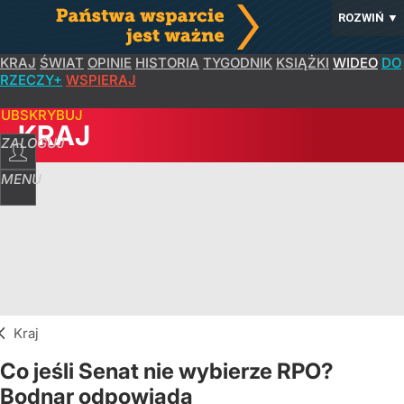
ROZWIŃ
▼
KRAJ
ŚWIAT
OPINIE
HISTORIA
TYGODNIK
KSIĄŻKI
WIDEO
DO
RZECZY+
WSPIERAJ
SUBSKRYBUJ
KRAJ
ZALOGUJ
MENU
Kraj
Co jeśli Senat nie wybierze RPO?
Bodnar odpowiada