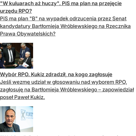
"W kuluarach aż huczy". PiS ma plan na przejęcie
urzędu RPO?
PiS ma plan "B" na wypadek odrzucenia przez Senat
kandydatury Bartłomieja Wróblewskiego na Rzecznika
Prawa Obywatelskich?
Wybór RPO. Kukiz zdradził, na kogo zagłosuje
Jeśli wezmę udział w głosowaniu nad wyborem RPO,
zagłosuję na Bartłomieja Wróblewskiego – zapowiedział
poseł Paweł Kukiz.