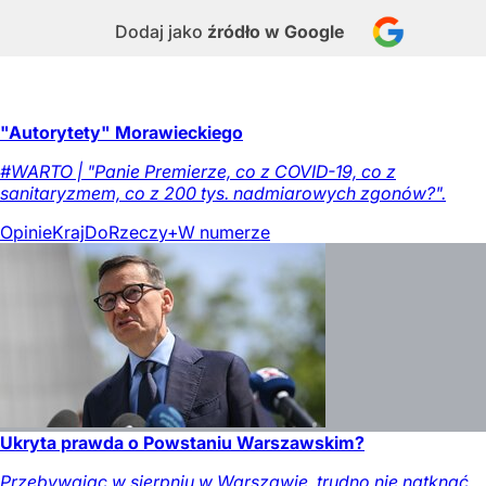
Dodaj jako
źródło w Google
"Autorytety" Morawieckiego
#WARTO | "Panie Premierze, co z COVID-19, co z
sanitaryzmem, co z 200 tys. nadmiarowych zgonów?".
Opinie
Kraj
DoRzeczy+
W numerze
Ukryta prawda o Powstaniu Warszawskim?
Przebywając w sierpniu w Warszawie, trudno nie natknąć