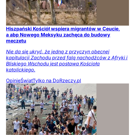
Hiszpański Kościół wspiera migrantów w Ceucie,
a abp Nowego Meksyku zachęca do budowy
meczetu
Nie da się ukryć, że jedną z przyczyn obecnej
kapitulacji Zachodu przed falą nachodźców z Afryki i
Bliskiego Wschodu jest postawa Kościoła
katolickiego.
Opinie
Świat
Tylko na DoRzeczy.pl