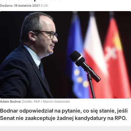
Dodano:
19
kwietnia
2021
8:29
Adam Bodnar
Źródło:
PAP
/
Marcin Gadomski
Bodnar odpowiedział na pytanie, co się stanie, jeśli
Senat nie zaakceptuje żadnej kandydatury na RPO.