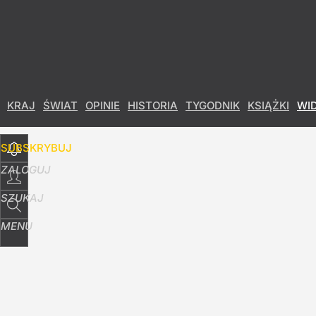
Udostępnij
11
Skomentuj
KRAJ
ŚWIAT
OPINIE
HISTORIA
TYGODNIK
KSIĄŻKI
WI
SUBSKRYBUJ
ZALOGUJ
SZUKAJ
MENU