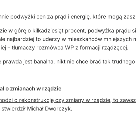
nnie podwyżki cen za prąd i energię, które mogą za
ie w górę o kilkadziesiąt procent, podwyżka prądu s
 ale najbardziej to uderzy w mieszkańców mniejszych 
dziej – tłumaczy rozmówca WP z formacji rządzącej.
e prawda jest banalna: nikt nie chce brać tak trudneg
ał o zmianach w rządzie
chodzi o rekonstrukcję czy zmiany w rządzie, to zawsz
 – stwierdził Michał Dworczyk.