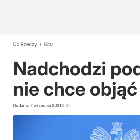
Do Rzeczy
/
Kraj
Nadchodzi pod
nie chce objąć 
Dodano:
7
września
2021
9:37