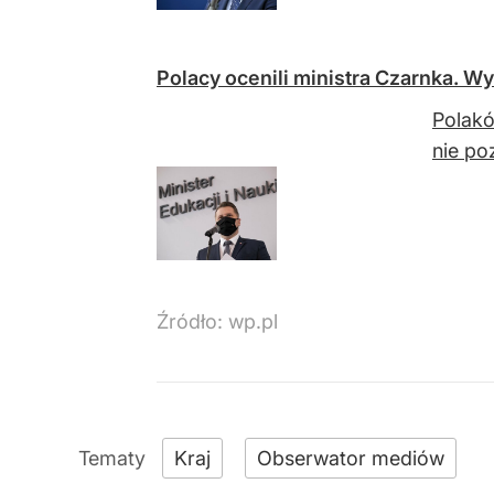
Polacy ocenili ministra Czarnka. W
Polakó
nie po
Źródło:
wp.pl
Kraj
Obserwator mediów