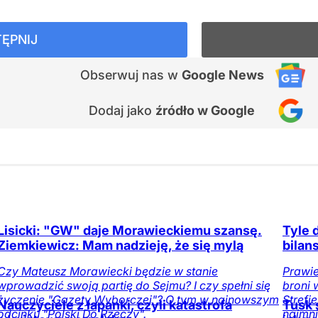
ĘPNIJ
Obserwuj nas
w
Google News
Dodaj jako
źródło w Google
Lisicki: "GW" daje Morawieckiemu szansę.
Tyle 
Ziemkiewicz: Mam nadzieję, że się mylą
bilan
Czy Mateusz Morawiecki będzie w stanie
Prawie
wprowadzić swoją partię do Sejmu? I czy spełni się
broni 
życzenie "Gazety Wyborczej"? O tym w najnowszym
Strefi
Nauczyciele z łapanki, czyli katastrofa
Tusk 
odcinku "Polski Do Rzeczy".
najmni