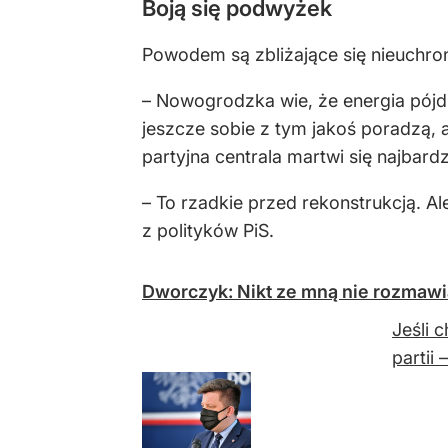
Boją się podwyżek
Powodem są zbliżające się nieuchro
– Nowogrodzka wie, że energia pójdz
jeszcze sobie z tym jakoś poradzą,
partyjna centrala martwi się najbar
– To rzadkie przed rekonstrukcją. Al
z polityków PiS.
Dworczyk: Nikt ze mną nie rozmawi
Jeśli 
partii