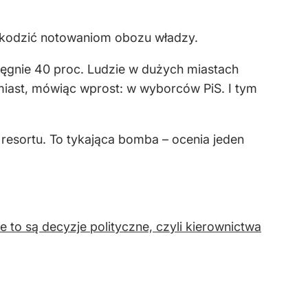
szkodzić notowaniom obozu władzy.
ięgnie 40 proc. Ludzie w dużych miastach
miast, mówiąc wprost: w wyborców PiS. I tym
o resortu. To tykająca bomba – ocenia jeden
e to są decyzje polityczne, czyli kierownictwa