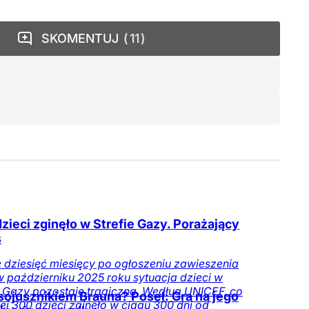
SKOMENTUJ
11
dzieci zginęło w Strefie Gazy. Porażający
s
 dziesięć miesięcy po ogłoszeniu zawieszenia
w październiku 2025 roku sytuacja dzieci w
e Gazy pozostaje tragiczna. Według UNICEF, co
sojusznikiem Brauna? Poseł: Gra na jego
ej 300 dzieci zginęło w ciągu 300 dni od