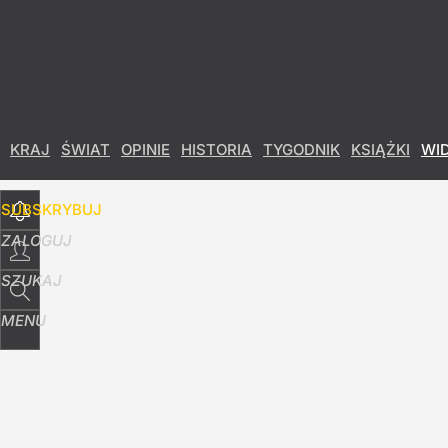
Udostępnij
35
Skomentuj
KRAJ
ŚWIAT
OPINIE
HISTORIA
TYGODNIK
KSIĄŻKI
WI
SUBSKRYBUJ
ZALOGUJ
SZUKAJ
MENU