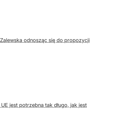
 Zalewska odnosząc się do propozycji
UE jest potrzebna tak długo, jak jest