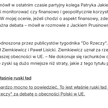
 mówił w ostatnim czasie partyjny kolega Patryka Jak
si monitorować czy finansowo i geopolitycznie korzys
 mojej ocenie, jeżeli chodzi o aspekt finansowy, zde
ażna debata – mówił w rozmowie z Jackiem Prusinows
podnoszona przez publicystów tygodnika "Do Rzeczy". 
 Ziemkiewicz i Paweł Lisicki. Ziemkiewicz uznał za rze
naszej obecności w UE. – Nie dokonuje się rachunków
 zyski są dużo mniejsze niż straty, jakie z tego tytułu
łaśnie ruski ład
ardzo mocno to powiedzieć. To jest właśnie ruski ład 
eczy" za debatę o obecności Polski w UE.