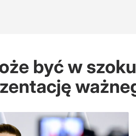
oże być w szoku"
zentację ważneg