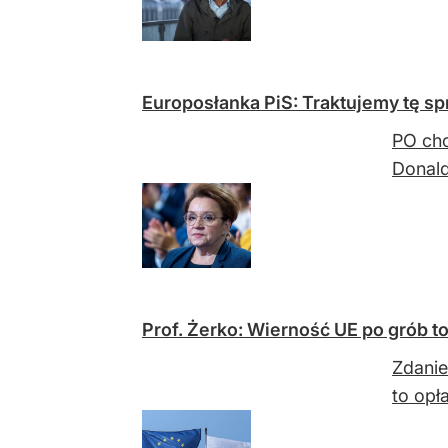
Europosłanka PiS: Traktujemy tę s
PO chc
Donald
Prof. Żerko: Wierność UE po grób to
Zdanie
to opł