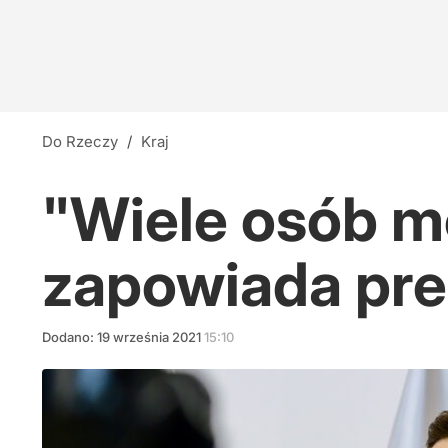
Do Rzeczy
/
Kraj
"Wiele osób m
zapowiada pre
Dodano:
19
września
2021
15:10