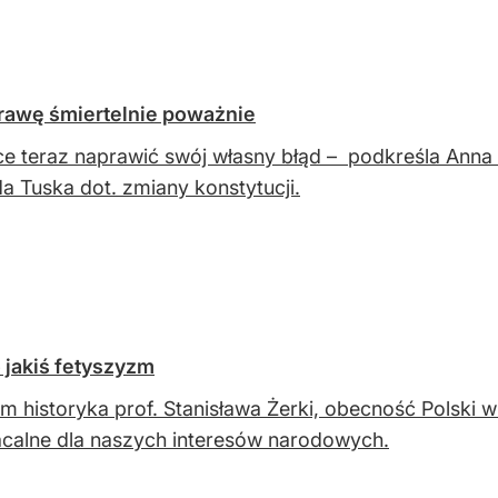
prawę śmiertelnie poważnie
e teraz naprawić swój własny błąd – podkreśla Anna
a Tuska dot. zmiany konstytucji.
 jakiś fetyszyzm
m historyka prof. Stanisława Żerki, obecność Polski w 
acalne dla naszych interesów narodowych.