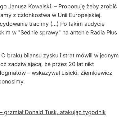
iego
Janusz Kowalski.
– Proponuję żeby zrobić
tamy z członkostwa w Unii Europejskiej.
cydowanie tracimy (...) Po takim audycie
kim w "Sednie sprawy" na antenie Radia Plus
O braku bilansu zysku i strat mówili w
jednym
cz zadziwiającą, że przez 20 lat nikt
 dogmatów – wskazywał Lisicki. Ziemkiewicz
 ponosimy.
– grzmiał Donald Tusk, atakując tygodnik