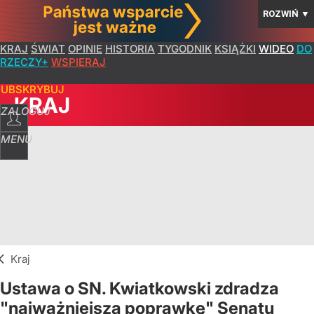
ROZWIŃ
▼
KRAJ
ŚWIAT
OPINIE
HISTORIA
TYGODNIK
KSIĄŻKI
WIDEO
DO
RZECZY+
WSPIERAJ
SUBSKRYBUJ
KRAJ
ZALOGUJ
MENU
Kraj
Ustawa o SN. Kwiatkowski zdradza
"najważniejszą poprawkę" Senatu