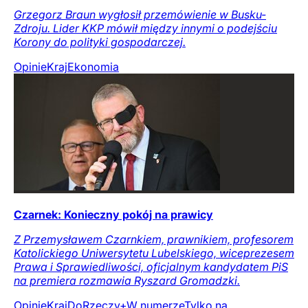
Grzegorz Braun wygłosił przemówienie w Busku-
Zdroju. Lider KKP mówił między innymi o podejściu
Korony do polityki gospodarczej.
Opinie
Kraj
Ekonomia
Czarnek: Konieczny pokój na prawicy
Z Przemysławem Czarnkiem, prawnikiem, profesorem
Katolickiego Uniwersytetu Lubelskiego, wiceprezesem
Prawa i Sprawiedliwości, oficjalnym kandydatem PiS
na premiera rozmawia Ryszard Gromadzki.
Opinie
Kraj
DoRzeczy+
W numerze
Tylko na