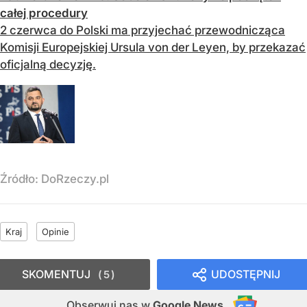
całej procedury
2 czerwca do Polski ma przyjechać przewodnicząca
Komisji Europejskiej Ursula von der Leyen, by przekazać
oficjalną decyzję.
Źródło:
DoRzeczy.pl
Kraj
Opinie
SKOMENTUJ
UDOSTĘPNIJ
5
Obserwuj nas
w
Google News