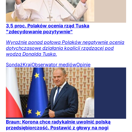
3,5 proc. Polaków ocenia rząd Tuska
"zdecydowanie pozytywnie"
Wyraźnie ponad połowa Polaków negatywnie ocenia
dotychczasowe działania koalicji rządzącej pod
wodzą Donalda Tuska.
Sondaż
Kraj
Obserwator mediów
Opinie
Braun: Korona chce radykalnie uwolnić polską
przedsiębiorczość. Postawić z głowy na nogi