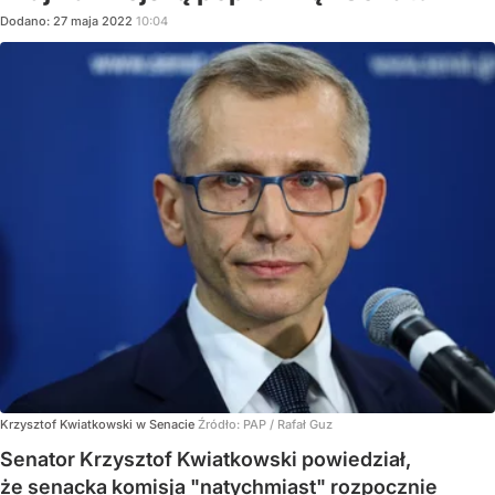
Dodano:
27
maja
2022
10:04
Krzysztof Kwiatkowski w Senacie
Źródło:
PAP
/
Rafał Guz
Senator Krzysztof Kwiatkowski powiedział,
że senacka komisja "natychmiast" rozpocznie