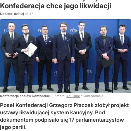
Konfederacja chce jego likwidacji
Dodano:
dzisiaj
15:47
Konferencja posłów Konfederacji
/ Źródło:
YouTube
/
Konfederacja
Poseł Konfederacji Grzegorz Płaczek złożył projekt
ustawy likwidującej system kaucyjny. Pod
dokumentem podpisało się 17 parlamentarzystów
jego partii.