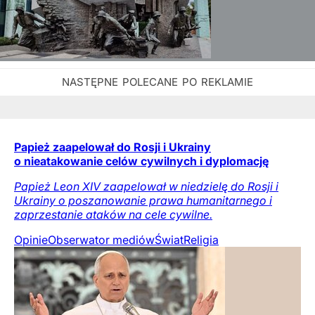
Papież zaapelował do Rosji i Ukrainy
o nieatakowanie celów cywilnych i dyplomację
Papież Leon XIV zaapelował w niedzielę do Rosji i
Ukrainy o poszanowanie prawa humanitarnego i
zaprzestanie ataków na cele cywilne.
Opinie
Obserwator mediów
Świat
Religia