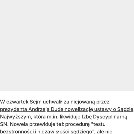
W czwartek
Sejm uchwalił zainicjowaną przez
prezydenta Andrzeja Dudę nowelizację ustawy o Sądzie
Najwyższym
, która m.in. likwiduje Izbę Dyscyplinarną
SN. Nowela przewiduje też procedurę "testu
bezstronności i niezawisłości sędziego", ale nie