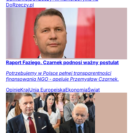
DoRzeczy.pl
Raport Faziego. Czarnek podnosi ważny postulat
Potrzebujemy w Polsce pełnej transparentności
finansowania NGO - apeluje Przemysław Czarnek.
Opinie
Kraj
Unia Europejska
Ekonomia
Świat