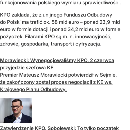
funkcjonowania polskiego wymiaru sprawiedliwości.
KPO zakłada, że z unijnego Funduszu Odbudowy
do Polski ma trafić ok. 58 mld euro – ponad 23,9 mld
euro w formie dotacji i ponad 34,2 mld euro w formie
pożyczek. Filarami KPO są m.in. innowacyjność,
zdrowie, gospodarka, transport i cyfryzacja.
Morawiecki: Wynegocjowaliśmy KPO. 2 czerwca
przyjedzie szefowa KE
Premier Mateusz Morawiecki potwierdził w Sejmie,
że zakończony został proces negocjacji z KE ws.
Krajowego Planu Odbudowy.
Zatwierdzenie KPO. Sobolewski: To tylko początek