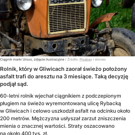
Ciągnik marki Ursus, zdjęcie ilustracyjne
/ Źródło:
Pixabay
/
eloneo
Rolnik, który w Gliwicach zaorał świeżo położony
asfalt trafi do aresztu na 3 miesiące. Taką decyzję
podjął sąd.
60-letni rolnik wjechał ciągnikiem z podczepionym
pługiem na świeżo wyremontowaną ulicę Rybacką
w Gliwicach i celowo uszkodził asfalt na odcinku około
200 metrów. Mężczyzna usłyszał zarzut zniszczenia
mienia o znacznej wartości. Straty oszacowano
na około 400 tys. zł.