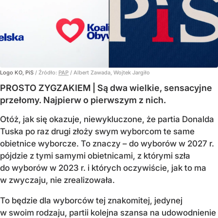
Logo KO, PiS
/ Źródło:
PAP
/
Albert Zawada, Wojtek Jargiło
PROSTO ZYGZAKIEM | Są dwa wielkie, sensacyjne
przełomy. Najpierw o pierwszym z nich.
Otóż, jak się okazuje, niewykluczone, że partia Donalda
Tuska po raz drugi złoży swym wyborcom te same
obietnice wyborcze. To znaczy – do wyborów w 2027 r.
pójdzie z tymi samymi obietnicami, z którymi szła
do wyborów w 2023 r. i których oczywiście, jak to ma
w zwyczaju, nie zrealizowała.
To będzie dla wyborców tej znakomitej, jedynej
w swoim rodzaju, partii kolejna szansa na udowodnienie