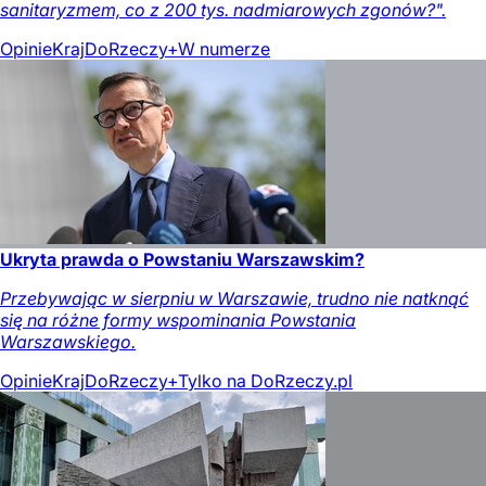
sanitaryzmem, co z 200 tys. nadmiarowych zgonów?".
Opinie
Kraj
DoRzeczy+
W numerze
Ukryta prawda o Powstaniu Warszawskim?
Przebywając w sierpniu w Warszawie, trudno nie natknąć
się na różne formy wspominania Powstania
Warszawskiego.
Opinie
Kraj
DoRzeczy+
Tylko na DoRzeczy.pl