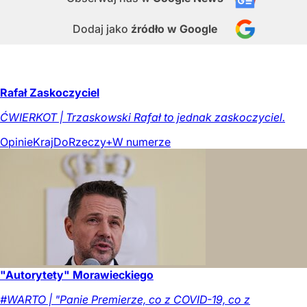
Dodaj jako
źródło w Google
Rafał Zaskoczyciel
ĆWIERKOT | Trzaskowski Rafał to jednak zaskoczyciel.
Opinie
Kraj
DoRzeczy+
W numerze
"Autorytety" Morawieckiego
#WARTO | "Panie Premierze, co z COVID-19, co z