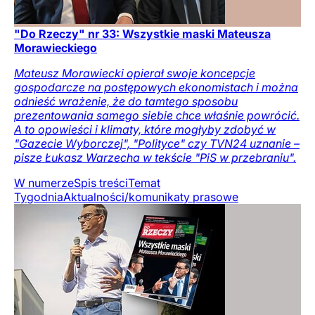
"Do Rzeczy" nr 33: Wszystkie maski Mateusza
Morawieckiego
Mateusz Morawiecki opierał swoje koncepcje
gospodarcze na postępowych ekonomistach i można
odnieść wrażenie, że do tamtego sposobu
prezentowania samego siebie chce właśnie powrócić.
A to opowieści i klimaty, które mogłyby zdobyć w
"Gazecie Wyborczej", "Polityce" czy TVN24 uznanie –
pisze Łukasz Warzecha w tekście "PiS w przebraniu".
W numerze
Spis treści
Temat
Tygodnia
Aktualności/komunikaty prasowe