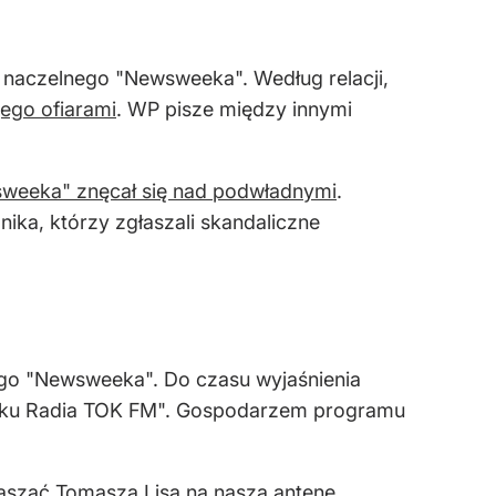
a naczelnego "Newsweeka". Według relacji,
jego ofiarami
. WP pisze między innymi
sweeka" znęcał się nad podwładnymi
.
ika, którzy zgłaszali skandaliczne
nego "Newsweeka". Do czasu wyjaśnienia
oranku Radia TOK FM". Gospodarzem programu
raszać Tomasza Lisa na naszą antenę