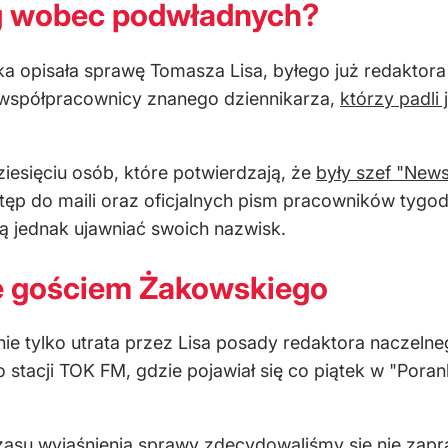
g wobec podwładnych?
ka opisała sprawę Tomasza Lisa, byłego już redaktor
li współpracownicy znanego dziennikarza,
którzy padli 
dziesięciu osób, które potwierdzają, że
były szef "New
ęp do maili oraz oficjalnych pism pracowników tygodn
 jednak ujawniać swoich nazwisk.
zie gościem Żakowskiego
nie tylko utrata przez Lisa posady redaktora naczel
do stacji TOK FM, gdzie pojawiał się co piątek w "P
czasu wyjaśnienia sprawy zdecydowaliśmy się nie zap