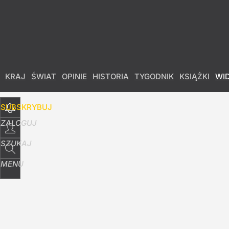
Udostępnij
13
Skomentuj
Majątek Świrskiego zajęty. Nowa decyzja prok
KRAJ
ŚWIAT
OPINIE
HISTORIA
TYGODNIK
KSIĄŻKI
WI
2
SUBSKRYBUJ
ZALOGUJ
SZUKAJ
MENU