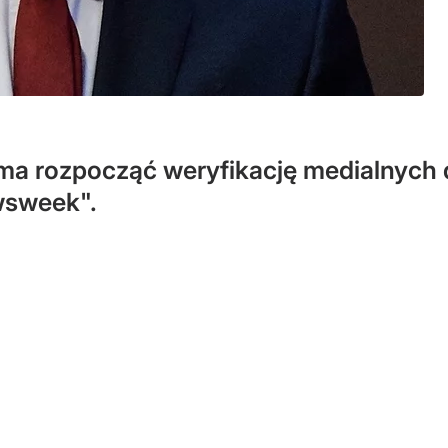
 ma rozpocząć weryfikację medialnych 
wsweek".