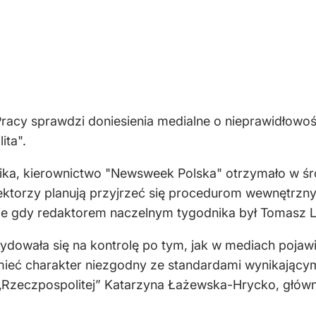
acy sprawdzi doniesienia medialne o nieprawidłowoś
ita".
nnika, kierownictwo "Newsweek Polska" otrzymało w 
pektorzy planują przyjrzeć się procedurom wewnętr
sie gdy redaktorem naczelnym tygodnika był Tomasz L
dowała się na kontrolę po tym, jak w mediach pojawił
eć charakter niezgodny ze standardami wynikającymi
Rzeczpospolitej” Katarzyna Łażewska-Hrycko, główny