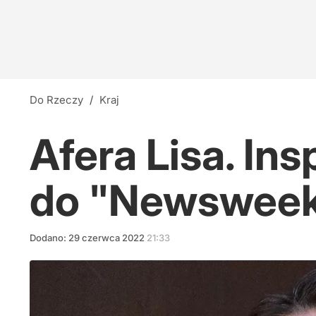
Do Rzeczy
/
Kraj
Afera Lisa. In
do "Newswee
Dodano:
29
czerwca
2022
21:33