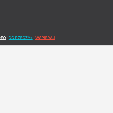
uratury
DEO
DO RZECZY+
WSPIERAJ