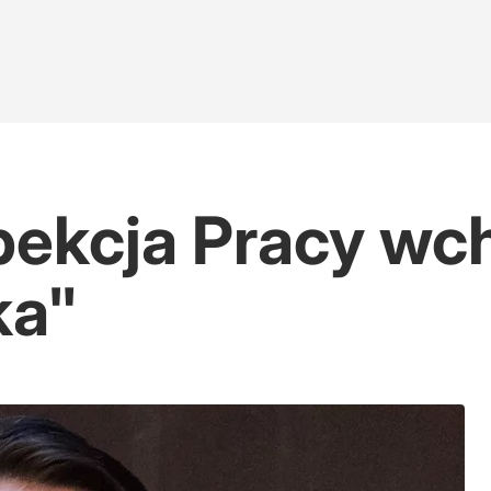
spekcja Pracy wc
ka"