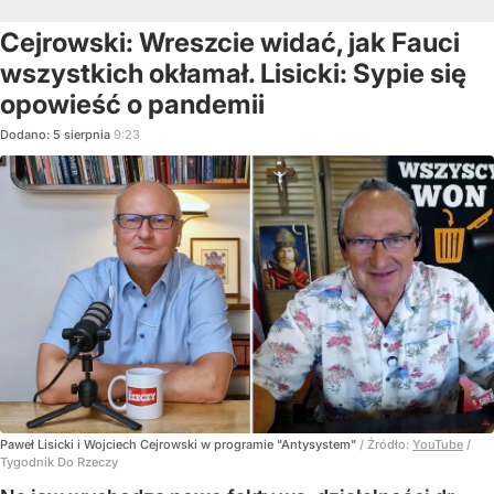
Cejrowski: Wreszcie widać, jak Fauci
wszystkich okłamał. Lisicki: Sypie się
opowieść o pandemii
Dodano:
5
sierpnia
9:23
Paweł Lisicki i Wojciech Cejrowski w programie "Antysystem"
/ Źródło:
YouTube
/
Tygodnik Do Rzeczy