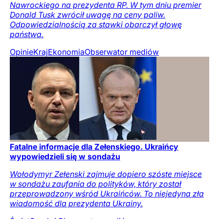
Nawrockiego na prezydenta RP. W tym dniu premier
Donald Tusk zwrócił uwagę na ceny paliw.
Odpowiedzialnością za stawki obarczył głowę
państwa.
Opinie
Kraj
Ekonomia
Obserwator mediów
Fatalne informacje dla Zełenskiego. Ukraińcy
wypowiedzieli się w sondażu
Wołodymyr Zełenski zajmuje dopiero szóste miejsce
w sondażu zaufania do polityków, który został
przeprowadzony wśród Ukraińców. To niejedyna zła
wiadomość dla prezydenta Ukrainy.