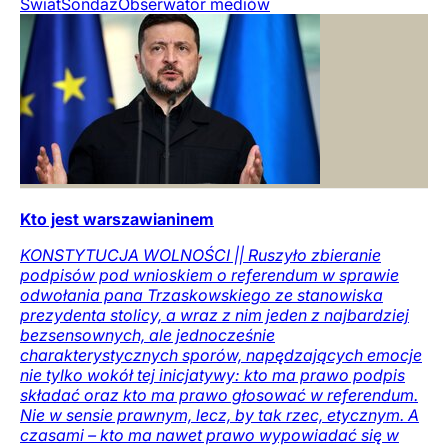
Świat
Sondaż
Obserwator mediów
Kto jest warszawianinem
KONSTYTUCJA WOLNOŚCI || Ruszyło zbieranie
podpisów pod wnioskiem o referendum w sprawie
odwołania pana Trzaskowskiego ze stanowiska
prezydenta stolicy, a wraz z nim jeden z najbardziej
bezsensownych, ale jednocześnie
charakterystycznych sporów, napędzających emocje
nie tylko wokół tej inicjatywy: kto ma prawo podpis
składać oraz kto ma prawo głosować w referendum.
Nie w sensie prawnym, lecz, by tak rzec, etycznym. A
czasami – kto ma nawet prawo wypowiadać się w