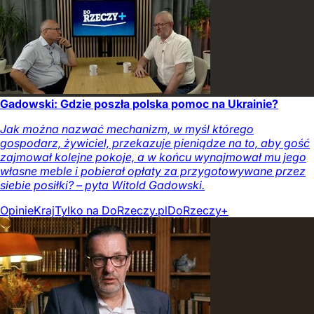
Gadowski: Gdzie poszła polska pomoc na Ukrainie?
Jak można nazwać mechanizm, w myśl którego
gospodarz, żywiciel, przekazuje pieniądze na to, aby gość
zajmował kolejne pokoje, a w końcu wynajmował mu jego
własne meble i pobierał opłaty za przygotowywane przez
siebie posiłki? – pyta Witold Gadowski.
Opinie
Kraj
Tylko na DoRzeczy.pl
DoRzeczy+