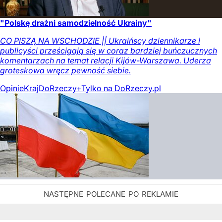
"Polskę drażni samodzielność Ukrainy"
CO PISZĄ NA WSCHODZIE || Ukraińscy dziennikarze i
publicyści prześcigają się w coraz bardziej buńczucznych
komentarzach na temat relacji Kijów-Warszawa. Uderza
groteskowa wręcz pewność siebie.
Opinie
Kraj
DoRzeczy+
Tylko na DoRzeczy.pl