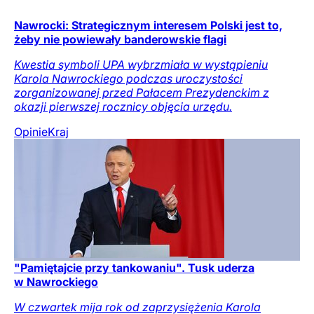
Nawrocki: Strategicznym interesem Polski jest to,
żeby nie powiewały banderowskie flagi
Kwestia symboli UPA wybrzmiała w wystąpieniu
Karola Nawrockiego podczas uroczystości
zorganizowanej przed Pałacem Prezydenckim z
okazji pierwszej rocznicy objęcia urzędu.
Opinie
Kraj
"Pamiętajcie przy tankowaniu". Tusk uderza
w Nawrockiego
W czwartek mija rok od zaprzysiężenia Karola