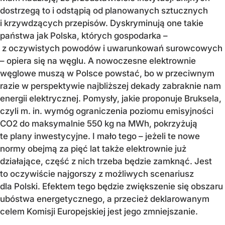
dostrzegą to i odstąpią od planowanych sztucznych
i krzywdzących przepisów. Dyskryminują one takie
państwa jak Polska, których gospodarka –
z oczywistych powodów i uwarunkowań surowcowych
– opiera się na węglu. A nowoczesne elektrownie
węglowe muszą w Polsce powstać, bo w przeciwnym
razie w perspektywie najbliższej dekady zabraknie nam
energii elektrycznej. Pomysły, jakie proponuje Bruksela,
czyli m. in. wymóg ograniczenia poziomu emisyjności
CO2 do maksymalnie 550 kg na MWh, pokrzyżują
te plany inwestycyjne. I mało tego – jeżeli te nowe
normy obejmą za pięć lat także elektrownie już
działające, część z nich trzeba będzie zamknąć. Jest
to oczywiście najgorszy z możliwych scenariusz
dla Polski. Efektem tego będzie zwiększenie się obszaru
ubóstwa energetycznego, a przecież deklarowanym
celem Komisji Europejskiej jest jego zmniejszanie.