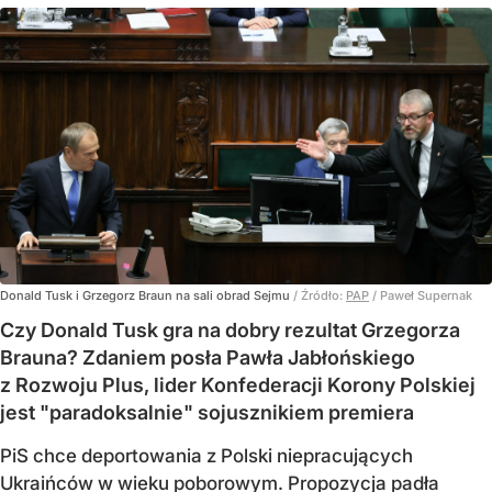
Donald Tusk i Grzegorz Braun na sali obrad Sejmu
/ Źródło:
PAP
/
Paweł Supernak
Czy Donald Tusk gra na dobry rezultat Grzegorza
Brauna? Zdaniem posła Pawła Jabłońskiego
z Rozwoju Plus, lider Konfederacji Korony Polskiej
jest "paradoksalnie" sojusznikiem premiera
PiS chce deportowania z Polski niepracujących
Ukraińców w wieku poborowym. Propozycja padła