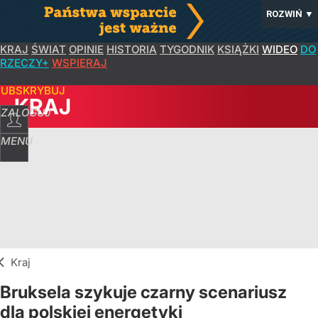
ROZWIŃ
▼
KRAJ
ŚWIAT
OPINIE
HISTORIA
TYGODNIK
KSIĄŻKI
WIDEO
DO
RZECZY+
WSPIERAJ
SUBSKRYBUJ
KRAJ
ZALOGUJ
MENU
Kraj
Bruksela szykuje czarny scenariusz
dla polskiej energetyki