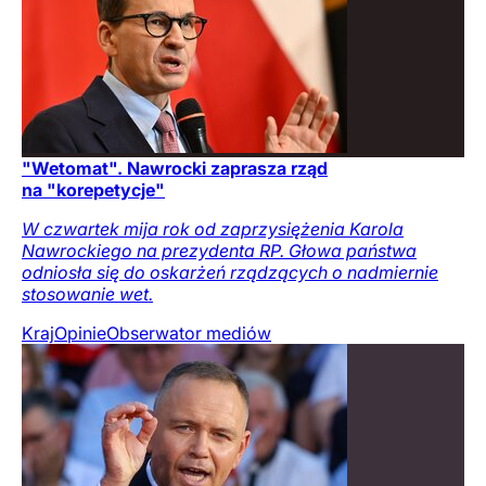
"Wetomat". Nawrocki zaprasza rząd
na "korepetycje"
W czwartek mija rok od zaprzysiężenia Karola
Nawrockiego na prezydenta RP. Głowa państwa
odniosła się do oskarżeń rządzących o nadmiernie
stosowanie wet.
Kraj
Opinie
Obserwator mediów