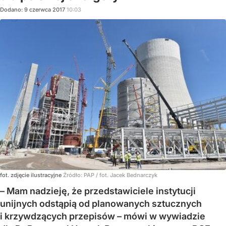
Dodano:
9
czerwca
2017
10:03
fot. zdjęcie ilustracyjne
Źródło:
PAP
/
fot. Jacek Bednarczyk
– Mam nadzieję, że przedstawiciele instytucji
unijnych odstąpią od planowanych sztucznych
i krzywdzących przepisów – mówi w wywiadzie