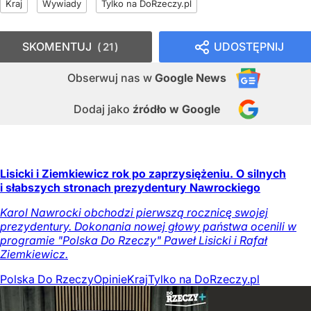
Kraj
Wywiady
Tylko na DoRzeczy.pl
SKOMENTUJ
UDOSTĘPNIJ
21
Obserwuj nas
w
Google News
Dodaj jako
źródło w Google
Lisicki i Ziemkiewicz rok po zaprzysiężeniu. O silnych
i słabszych stronach prezydentury Nawrockiego
Karol Nawrocki obchodzi pierwszą rocznicę swojej
prezydentury. Dokonania nowej głowy państwa ocenili w
programie "Polska Do Rzeczy" Paweł Lisicki i Rafał
Ziemkiewicz.
Polska Do Rzeczy
Opinie
Kraj
Tylko na DoRzeczy.pl