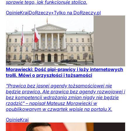
sprawie tego, jak funkcjonuje stolica.
Opinie
Kraj
DoRzeczy+
Tylko na DoRzeczy.pl
Morawiecki: Dość pipi-prawicy i loży internetowych
trolli. Mówi o przyszłości i tożsamości
"Prawica bez jasnej agendy tożsamościowej nie
będzie prawicą. Ale prawica bez agendy rozwojowej i
bez kompetencji wdrażania zmian nigdy nie będzie
rządzić" – napisał Mateusz Morawiecki w
opublikowanym w czwartek wpisie na portalu X.
Opinie
Kraj