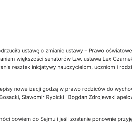
odrzuciła ustawę o zmianie ustawy – Prawo oświatowe 
daniem większości senatorów tzw. ustawa Lex Czarnek 
rania resztek inicjatywy nauczycielom, uczniom i rodz
episy nowelizacji godzą w prawo rodziców do wychow
Bosacki, Sławomir Rybicki i Bogdan Zdrojewski apelo
róci bowiem do Sejmu i jeśli zostanie ponownie przyję