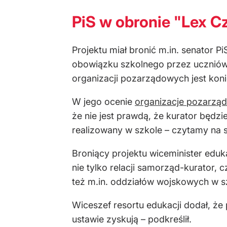
PiS w obronie "Lex C
Projektu miał bronić m.in. senator 
obowiązku szkolnego przez uczniów w
organizacji pozarządowych jest kon
W jego ocenie
organizacje pozarzą
że nie jest prawdą, że kurator będz
realizowany w szkole – czytamy na s
Broniący projektu wiceminister eduka
nie tylko relacji samorząd-kurator,
też m.in. oddziałów wojskowych w sz
Wiceszef resortu edukacji dodał, że
ustawie zyskują – podkreślił.