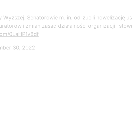
by Wyższej. Senatorowie m. in. odrzucili nowelizację 
uratorów i zmian zasad działalności organizacji i sto
.com/0LaHP1v8df
ber 30, 2022