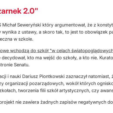
zarnek 2.0"
PiS Michał Seweryński który argumentował, że z konst
ynika z ustawy, a skoro tak, to jest to obowiązek p
ieczna w szkole.
dowe wchodzą do szkół "w celach światopoglądowyc
ie decydował, kto ma wejść do szkoły, a kto nie. Kur
tronie Senatu.
cji i nauki Dariusz Piontkowski zaznaczył natomiast, 
 czy organizacji pozarządowych, wokół których ognisk
kołach, tworzenia filii szkół artystycznych, czy awa
 projekt nie zawiera żadnych zapisów negatywnych dot