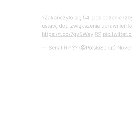
?️Zakończyło się 54. posiedzenie Iz
ustaw, dot. zwiększenia uprawnień k
https://t.co/7gy5WayjRP
pic.twitter
— Senat RP ?? (@PolskiSenat)
Novem