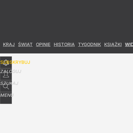
Udostępnij
1
Skomentuj
KRAJ
ŚWIAT
OPINIE
HISTORIA
TYGODNIK
KSIĄŻKI
WI
SUBSKRYBUJ
ZALOGUJ
SZUKAJ
MENU