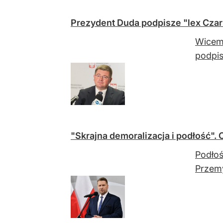
Prezydent Duda podpisze "lex Czar
Wicemi
podpis
"Skrajna demoralizacja i podłość".
Podłoś
Przemy