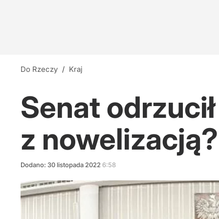
Do Rzeczy
/
Kraj
Senat odrzucił
z nowelizacją?
Dodano:
30
listopada
2022
6:58