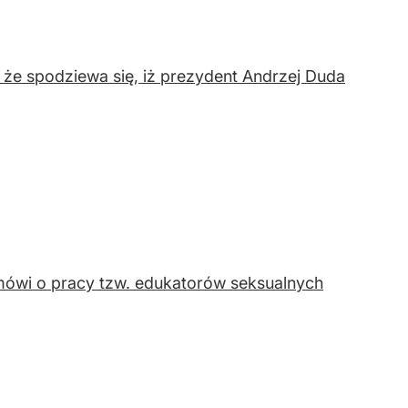
 że spodziewa się, iż prezydent Andrzej Duda
mówi o pracy tzw. edukatorów seksualnych