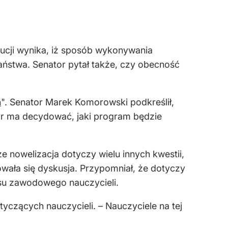
ytucji wynika, iż sposób wykonywania
aństwa. Senator pytał także, czy obecność
h
". Senator Marek Komorowski podkreślił,
ator ma decydować, jaki program będzie
że nowelizacja dotyczy wielu innych kwestii,
owała się dyskusja. Przypomniał, że dotyczy
nsu zawodowego nauczycieli.
yczących nauczycieli. – Nauczyciele na tej