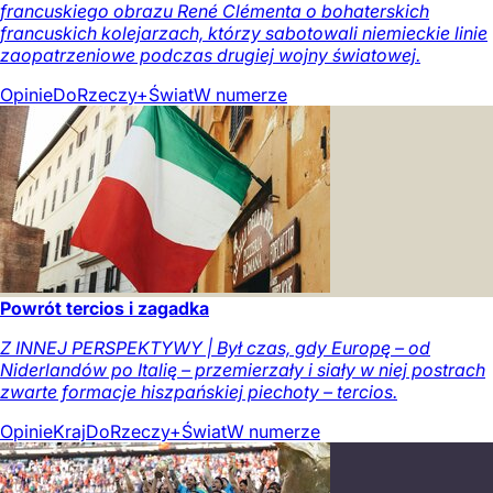
francuskiego obrazu René Clémenta o bohaterskich
francuskich kolejarzach, którzy sabotowali niemieckie linie
zaopatrzeniowe podczas drugiej wojny światowej.
Opinie
DoRzeczy+
Świat
W numerze
Powrót tercios i zagadka
Z INNEJ PERSPEKTYWY | Był czas, gdy Europę – od
Niderlandów po Italię – przemierzały i siały w niej postrach
zwarte formacje hiszpańskiej piechoty – tercios.
Opinie
Kraj
DoRzeczy+
Świat
W numerze