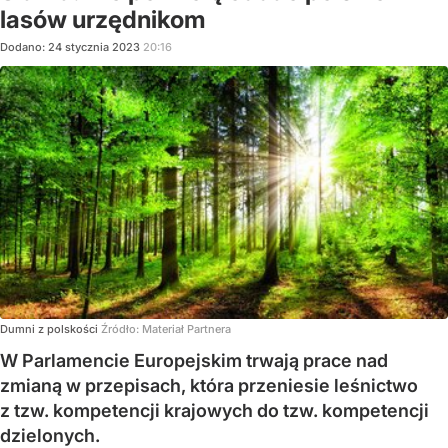
lasów urzędnikom
Dodano:
24
stycznia
2023
20:16
Dumni z polskości
Źródło:
Materiał Partnera
W Parlamencie Europejskim trwają prace nad
zmianą w przepisach, która przeniesie leśnictwo
z tzw. kompetencji krajowych do tzw. kompetencji
dzielonych.