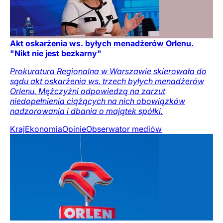
Akt oskarżenia ws. byłych menadżerów Orlenu.
"Nikt nie jest bezkarny"
Prokuratura Regionalna w Warszawie skierowała do
sądu akt oskarżenia ws. trzech byłych menadżerów
Orlenu. Mężczyźni odpowiedzą na zarzut
niedopełnienia ciążących na nich obowiązków
nadzorowania i dbania o majątek spółki.
Kraj
Ekonomia
Opinie
Obserwator mediów