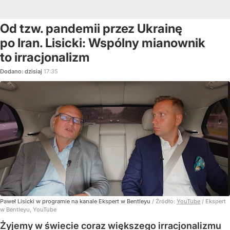
Od tzw. pandemii przez Ukrainę
po Iran. Lisicki: Wspólny mianownik
to irracjonalizm
Dodano:
dzisiaj
17:35
Paweł Lisicki w programie na kanale Ekspert w Bentleyu
/ Źródło:
YouTube
/
Ekspert
w Bentleyu, YouTube
Żyjemy w świecie coraz większego irracjonalizmu