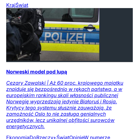
Kraj
Świat
Norweski model pod lupą
Cezary Zawalski | Aż 60 proc. krajowego majątku
znajduje się bezpośrednio w rękach państwa, a w
europejskim rankingu skali własności publicznej
Norwegię wyprzedzają jedynie Białoruś i Rosja.
Krytycy tego systemu słusznie zauważają, że
zamożność Oslo to nie zasługa genialnych
urzędników, lecz unikalnej obfitości surowców
energetycznych.
Ekonomia
DoRzeczy+
Świat
Opinie
W numerze