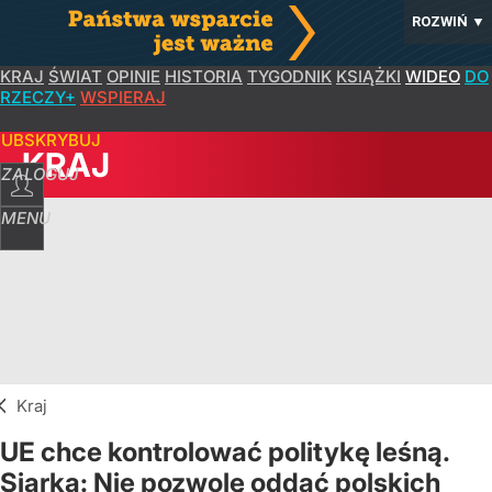
ROZWIŃ
▼
KRAJ
ŚWIAT
OPINIE
HISTORIA
TYGODNIK
KSIĄŻKI
WIDEO
DO
RZECZY+
WSPIERAJ
SUBSKRYBUJ
KRAJ
ZALOGUJ
MENU
Kraj
UE chce kontrolować politykę leśną.
Siarka: Nie pozwolę oddać polskich