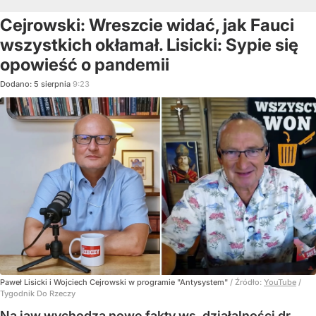
Cejrowski: Wreszcie widać, jak Fauci
wszystkich okłamał. Lisicki: Sypie się
opowieść o pandemii
Dodano:
5
sierpnia
9:23
Paweł Lisicki i Wojciech Cejrowski w programie "Antysystem"
/ Źródło:
YouTube
/
Tygodnik Do Rzeczy
Na jaw wychodzą nowe fakty ws. działalności dr.