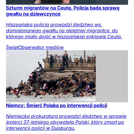
Szturm migrantów na Ceutę. Policja bada sprawę
gwałtu na dziewczynce
Hiszpańska policja prowadzi śledztwo ws.
domniemanego gwałtu na nieletniej migrantce, do
którego miało dojść w hiszpańskiej enklawie Ceuta.
Świat
Obserwator mediów
Niemcy: Śmierć Polaka po interwencji policji
Niemiecka prokuratura prowadzi śledztwo w sprawie
śmierci 37-letniego obywatela Polski, który zmarł po
interwencji policji w Duisburgu.