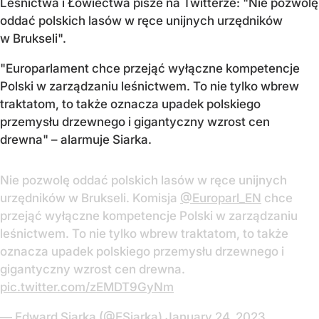
Leśnictwa i Łowiectwa pisze na Twitterze: "Nie pozwolę
oddać polskich lasów w ręce unijnych urzędników
w Brukseli".
"Europarlament chce przejąć wyłączne kompetencje
Polski w zarządzaniu leśnictwem. To nie tylko wbrew
traktatom, to także oznacza upadek polskiego
przemysłu drzewnego i gigantyczny wzrost cen
drewna" – alarmuje Siarka.
Nie pozwolę oddać polskich lasów w ręce unijnych
urzędników w Brukseli. Komisja
@Europarl_EN
chce
przejąć wyłączne kompetencje Polski w zarządzaniu
leśnictwem. To nie tylko wbrew traktatom, to także
oznacza upadek polskiego przemysłu drzewnego i
gigantyczny wzrost cen drewna.
pic.twitter.com/zEMDT9GyNm
— Edward Siarka (@ESiarka)
January 24, 2023