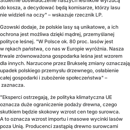
Stuletnie doświadczenie naszych leśników wyrzucą
do kosza, a decydować będą komisarze, którzy lasu
nie widzieli na oczy" – wskazuje rzecznik LP.
Gzowski dodaje, że polskie lasy są unikatowe, a ich
ochrona jest możliwa dzięki mądrej, przemyślanej
polityce leśnej. "W Polsce ok. 80 proc. lasów jest
w rękach państwa, co nas w Europie wyróżnia. Nasza
trwale zrównoważona gospodarka leśna jest wzorem
dla innych. Narzucone przez Brukselę zmiany oznaczają
upadek polskiego przemysłu drzewnego, osłabienie
całej gospodarki i zubożenie społeczeństwa" –
zaznacza.
"Eksperci ostrzegają, że polityka klimatyczna UE
oznacza duże ograniczenie podaży drewna, czego
skutkiem będzie skokowy wzrost cen tego surowca.
A to oznacza wzrost importu i masowe wycinki lasów
poza Unią. Producenci zastąpią drewno surowcami