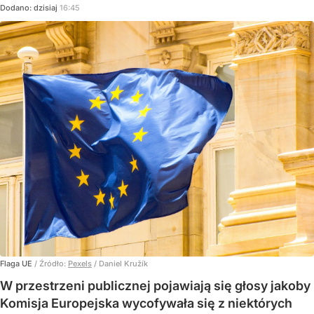
Dodano:
dzisiaj
16:45
Flaga UE
/ Źródło:
Pexels
/
Daniel Kružík
W przestrzeni publicznej pojawiają się głosy jakoby
Komisja Europejska wycofywała się z niektórych