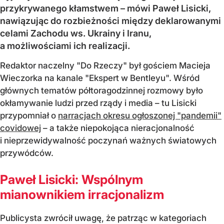
przykrywanego kłamstwem – mówi Paweł Lisicki,
nawiązując do rozbieżności między deklarowanymi
celami Zachodu ws. Ukrainy i Iranu,
a możliwościami ich realizacji.
Redaktor naczelny "Do Rzeczy" był gościem Macieja
Wieczorka na kanale "Ekspert w Bentleyu". Wśród
głównych tematów półtoragodzinnej rozmowy było
okłamywanie ludzi przed rządy i media – tu Lisicki
przypomniał o
narracjach okresu ogłoszonej "pandemii"
covidowej
– a także niepokojąca nieracjonalność
i nieprzewidywalność poczynań ważnych światowych
przywódców.
Paweł Lisicki: Wspólnym
mianownikiem irracjonalizm
Publicysta zwrócił uwagę, że patrząc w kategoriach