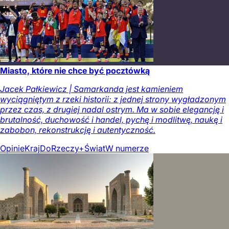
Miasto, które nie chce być pocztówką
Jacek Pałkiewicz | Samarkanda jest kamieniem
wyciągniętym z rzeki historii: z jednej strony wygładzonym
przez czas, z drugiej nadal ostrym. Ma w sobie elegancję i
brutalność, duchowość i handel, pychę i modlitwę, naukę i
zabobon, rekonstrukcję i autentyczność.
Opinie
Kraj
DoRzeczy+
Świat
W numerze