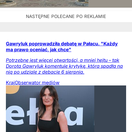
Gawryluk poprowadziła debatę w Pałacu. "Każdy
ma prawo oceniać, jak chce"
Potrzebne jest więcej otwartości, a mniej hejtu – tak
Dorota Gawryluk komentuje krytykę, która spadła na
nią po udziale z debacie 6 sierpnia.
Kraj
Obserwator mediów