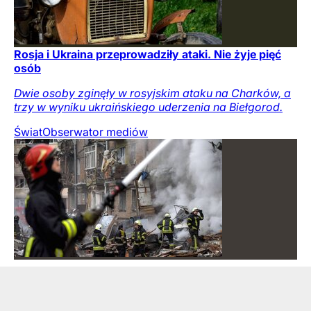
Rosja i Ukraina przeprowadziły ataki. Nie żyje pięć
osób
Dwie osoby zginęły w rosyjskim ataku na Charków, a
trzy w wyniku ukraińskiego uderzenia na Biełgorod.
Świat
Obserwator mediów