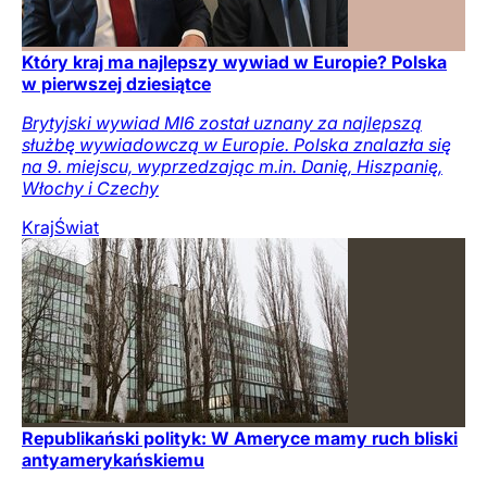
Który kraj ma najlepszy wywiad w Europie? Polska
w pierwszej dziesiątce
Brytyjski wywiad MI6 został uznany za najlepszą
służbę wywiadowczą w Europie. Polska znalazła się
na 9. miejscu, wyprzedzając m.in. Danię, Hiszpanię,
Włochy i Czechy
Kraj
Świat
Republikański polityk: W Ameryce mamy ruch bliski
antyamerykańskiemu