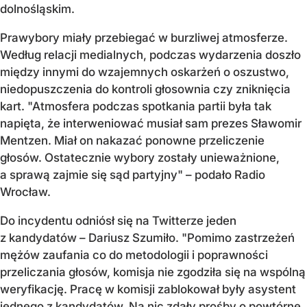
dolnośląskim.
Prawybory miały przebiegać w burzliwej atmosferze.
Według relacji medialnych, podczas wydarzenia doszło
między innymi do wzajemnych oskarżeń o oszustwo,
niedopuszczenia do kontroli głosownia czy zniknięcia
kart. "Atmosfera podczas spotkania partii była tak
napięta, że interweniować musiał sam prezes Sławomir
Mentzen. Miał on nakazać ponowne przeliczenie
głosów. Ostatecznie wybory zostały unieważnione,
a sprawą zajmie się sąd partyjny" – podało Radio
Wrocław.
Do incydentu odniósł się na Twitterze jeden
z kandydatów – Dariusz Szumiło. "Pomimo zastrzeżeń
mężów zaufania co do metodologii i poprawności
przeliczania głosów, komisja nie zgodziła się na wspólną
weryfikację. Pracę w komisji zablokował były asystent
jednego z kandydatów. Na nic zdały prośby o powtórne