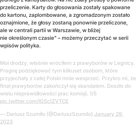
przeliczenie. Karty do głosowania zostały spakowane
do kartonu, zaplombowane, a zgromadzonym zostało
oznajmione, że głosy zostaną ponownie przeliczone,
ale w centrali partii w Warszawie, w bliżej
nie określonym czasie" – możemy przeczytać w serii
wpisów polityka.
Moi drodzy, właśnie wróciłem z prawyborów w Legnicy.
Pragnę podziękować tym kilkuset osobom, które
przyjechały z całej Polski mnie wesprzeć. Przykro mi, że
finał prawyborów zakończył się skandalem. Doszło do
wielu nieprawidłowości prac komisji. 1/5
pic.twitter.com/lGScIZVTCE
— Dariusz Szumiło (@DariuszSzumilo)
January 29,
2023