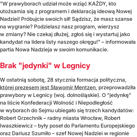
"W prawyborach udział może wziąć KAŻDY, kto
utożsamia się z programem i deklaracją ideową Nowej
Nadziei! Próbujcie swoich sił! Sądzisz, że masz szanse
na wygranie? Podzielasz nasz program, wierzysz
w zmiany? Nie czekaj dłużej, zgłoś się i wystartuj jako
kandydat na lidera listy naszego okręgu!" – informowała
partia Nowa Nadzieja w swoim komunikacie.
Brak "jedynki" w Legnicy
W ostatnią sobotę, 28 stycznia formacja polityczna,
której prezesem jest Sławomir Mentzen
, przeprowadziła
prawybory w Legnicy (woj. dolnośląskie). O "jedynkę"
na liście Konfederacji Wolność i Niepodległość
w wyborach do Sejmu ubiegało się trzech kandydatów:
Robert Grzechnik – radny miasta Wrocław, Robert
Iwaszkiewicz – były poseł do Parlamentu Europejskiego
oraz Dariusz Szumiło – szef Nowej Nadziei w regionie