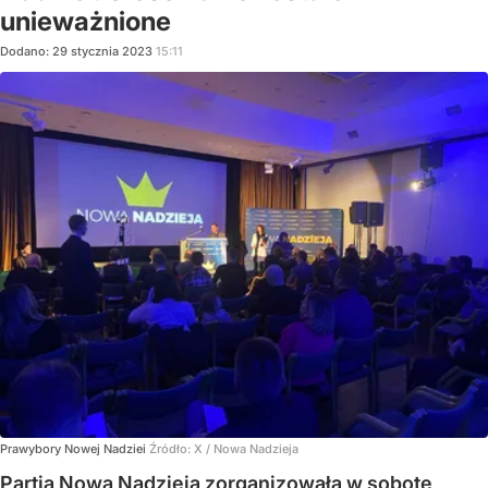
unieważnione
Dodano:
29
stycznia
2023
15:11
Prawybory Nowej Nadziei
Źródło:
X
/
Nowa Nadzieja
Partia Nowa Nadzieja zorganizowała w sobotę