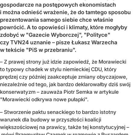
gospodarcze na postępowych ekonomistach
i można odnieść wrażenie, że do tamtego sposobu
prezentowania samego siebie chce właśnie
powrócić. A to opowieści i klimaty, które mogłyby
zdobyć w "Gazecie Wyborczej", "Polityce"
czy TVN24 uznanie – pisze Łukasz Warzecha
w tekście "PiS w przebraniu".
– Z prawej strony już idzie zapowiedź, że Morawiecki
to typowy chadek w stylu niemieckiej CDU, który
prędzej czy później zaakceptuje zmiany obyczajowe,
niezależnie od tego, jak bardzo deklarowałby dziś swój
konserwatyzm – zauważa Piotr Semka w artykule
"Morawiecki odkrywa nowe pułapki".
– Stworzenie paktu senackiego to bardzo istotny
warunek dla budowy w przyszłości koalicji
większościowej na prawicy, także tej konstytucyjnej –
mówi Przemysław Czarnek w rozmowie z Ryszardem