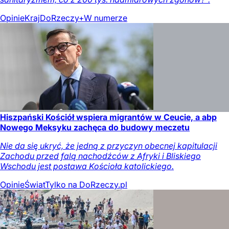
Opinie
Kraj
DoRzeczy+
W numerze
Hiszpański Kościół wspiera migrantów w Ceucie, a abp
Nowego Meksyku zachęca do budowy meczetu
Nie da się ukryć, że jedną z przyczyn obecnej kapitulacji
Zachodu przed falą nachodźców z Afryki i Bliskiego
Wschodu jest postawa Kościoła katolickiego.
Opinie
Świat
Tylko na DoRzeczy.pl