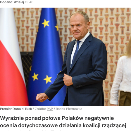
Dodano:
dzisiaj
15:40
Premier Donald Tusk
/ Źródło:
PAP
/
Radek Pietruszka
Wyraźnie ponad połowa Polaków negatywnie
ocenia dotychczasowe działania koalicji rządzącej