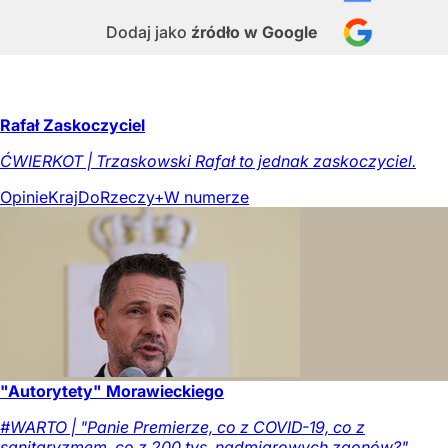
Dodaj jako
źródło w Google
Rafał Zaskoczyciel
ĆWIERKOT | Trzaskowski Rafał to jednak zaskoczyciel.
Opinie
Kraj
DoRzeczy+
W numerze
"Autorytety" Morawieckiego
#WARTO | "Panie Premierze, co z COVID-19, co z
sanitaryzmem, co z 200 tys. nadmiarowych zgonów?".