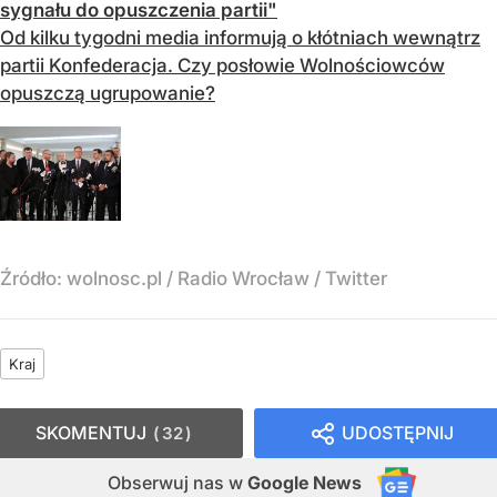
sygnału do opuszczenia partii"
Od kilku tygodni media informują o kłótniach wewnątrz
partii Konfederacja. Czy posłowie Wolnościowców
opuszczą ugrupowanie?
Źródło:
wolnosc.pl / Radio Wrocław / Twitter
Kraj
SKOMENTUJ
UDOSTĘPNIJ
32
Obserwuj nas
w
Google News