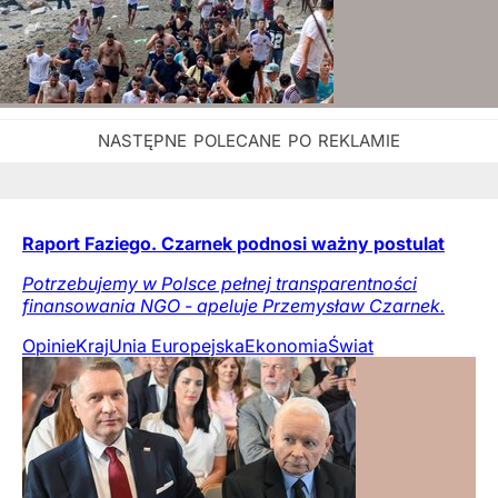
Raport Faziego. Czarnek podnosi ważny postulat
Potrzebujemy w Polsce pełnej transparentności
finansowania NGO - apeluje Przemysław Czarnek.
Opinie
Kraj
Unia Europejska
Ekonomia
Świat