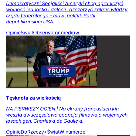
Demokratyczni Socjaliści Ameryki chcą ograniczyć
wolność jednostki i dalece rozszerzyć zakres władzy
rządu federalnego - mówi polityk Partii
Republikańskiej USA.
Opinie
Świat
Obserwator mediów
Tęsknota za wielkością
NA PIERWSZY OGIEŃ | Na ekrany francuskich kin
weszła dwuczęściowa epopeja filmowa o wojennych
losach gen. Charles’a de Gaulle’a.
Opinie
DoRzeczy+
Świat
W numerze