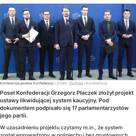
Konferencja posłów Konfederacji
/ Źródło:
YouTube
/
Konfederacja
Poseł Konfederacji Grzegorz Płaczek złożył projekt
ustawy likwidującej system kaucyjny. Pod
dokumentem podpisało się 17 parlamentarzystów
jego partii.
W uzasadnieniu projektu czytamy m.in., że system
został wprowadzony w pośpiechu i bez gruntownych