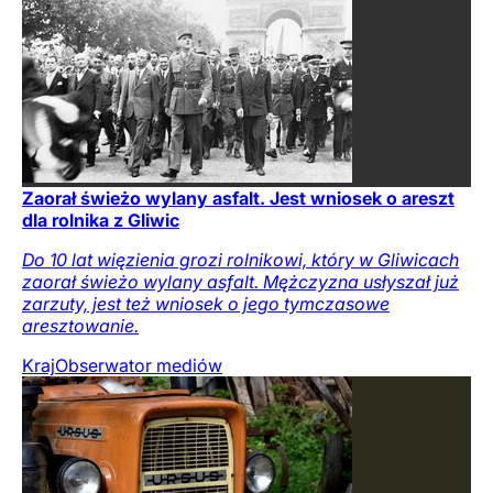
Zaorał świeżo wylany asfalt. Jest wniosek o areszt
dla rolnika z Gliwic
Do 10 lat więzienia grozi rolnikowi, który w Gliwicach
zaorał świeżo wylany asfalt. Mężczyzna usłyszał już
zarzuty, jest też wniosek o jego tymczasowe
aresztowanie.
Kraj
Obserwator mediów