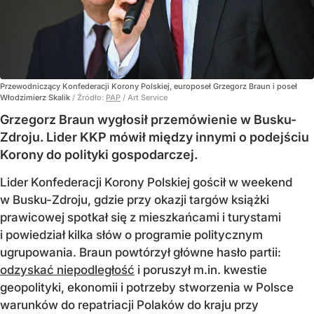
Przewodniczący Konfederacji Korony Polskiej, europoseł Grzegorz Braun i poseł
Włodzimierz Skalik
/ Źródło:
PAP
/
Art Service
Grzegorz Braun wygłosił przemówienie w Busku-
Zdroju. Lider KKP mówił między innymi o podejściu
Korony do polityki gospodarczej.
Lider Konfederacji Korony Polskiej gościł w weekend
w Busku-Zdroju, gdzie przy okazji targów książki
prawicowej spotkał się z mieszkańcami i turystami
i powiedział kilka słów o programie politycznym
ugrupowania. Braun powtórzył główne hasło partii:
odzyskać niepodległość
i poruszył m.in. kwestie
geopolityki, ekonomii i potrzeby stworzenia w Polsce
warunków do repatriacji Polaków do kraju przy