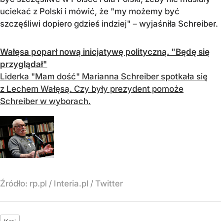
uciekać z Polski i mówić, że "my możemy być
szczęśliwi dopiero gdzieś indziej" – wyjaśniła Schreiber.
Wałęsa poparł nową inicjatywę polityczną. "Będę się
przyglądał"
Liderka "Mam dość" Marianna Schreiber spotkała się
z Lechem Wałęsą. Czy były prezydent pomoże
Schreiber w wyborach.
Źródło:
rp.pl
/
Interia.pl / Twitter