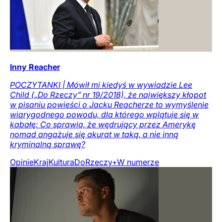
Inny Reacher
POCZYTANKI | Mówił mi kiedyś w wywiadzie Lee
Child („Do Rzeczy” nr 19/2018), że największy kłopot
w pisaniu powieści o Jacku Reacherze to wymyślenie
wiarygodnego powodu, dla którego wplątuje się w
kabałę: Co sprawia, że wędrujący przez Amerykę
nomad angażuje się akurat w taką, a nie inną
kryminalną sprawę?
Opinie
Kraj
Kultura
DoRzeczy+
W numerze