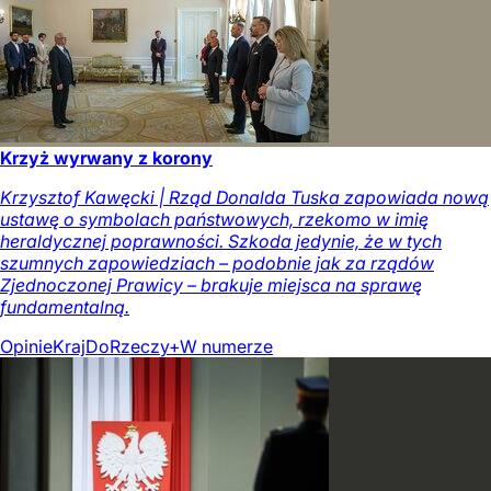
Krzyż wyrwany z korony
Krzysztof Kawęcki | Rząd Donalda Tuska zapowiada nową
ustawę o symbolach państwowych, rzekomo w imię
heraldycznej poprawności. Szkoda jedynie, że w tych
szumnych zapowiedziach – podobnie jak za rządów
Zjednoczonej Prawicy – brakuje miejsca na sprawę
fundamentalną.
Opinie
Kraj
DoRzeczy+
W numerze