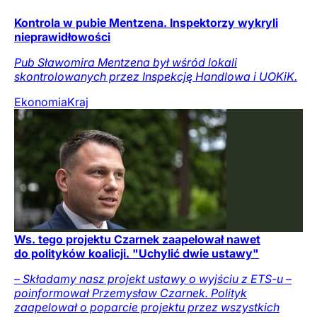
Kontrola w pubie Mentzena. Inspektorzy wykryli
nieprawidłowości
Pub Sławomira Mentzena był wśród lokali
skontrolowanych przez Inspekcję Handlowa i UOKiK.
Ekonomia
Kraj
Ws. tego projektu Czarnek zaapelował nawet
do polityków koalicji. "Uchylić dwie ustawy"
– Składamy nasz projekt ustawy o wyjściu z ETS-u –
poinformował Przemysław Czarnek. Polityk
zaapelował o poparcie projektu przez wszystkich