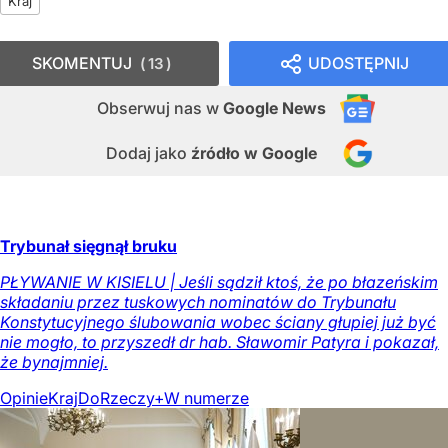
Kraj
SKOMENTUJ
UDOSTĘPNIJ
13
Obserwuj nas
w
Google News
Dodaj jako
źródło w Google
Trybunał sięgnął bruku
PŁYWANIE W KISIELU | Jeśli sądził ktoś, że po błazeńskim
składaniu przez tuskowych nominatów do Trybunału
Konstytucyjnego ślubowania wobec ściany głupiej już być
nie mogło, to przyszedł dr hab. Sławomir Patyra i pokazał,
że bynajmniej.
Opinie
Kraj
DoRzeczy+
W numerze