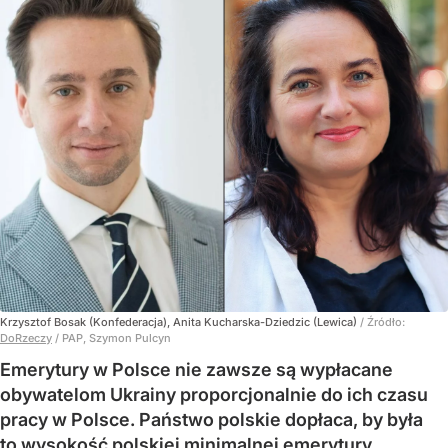
Krzysztof Bosak (Konfederacja), Anita Kucharska-Dziedzic (Lewica)
/ Źródło:
DoRzeczy
/
PAP, Szymon Pulcyn
Emerytury w Polsce nie zawsze są wypłacane
obywatelom Ukrainy proporcjonalnie do ich czasu
pracy w Polsce. Państwo polskie dopłaca, by była
to wysokość polskiej minimalnej emerytury.