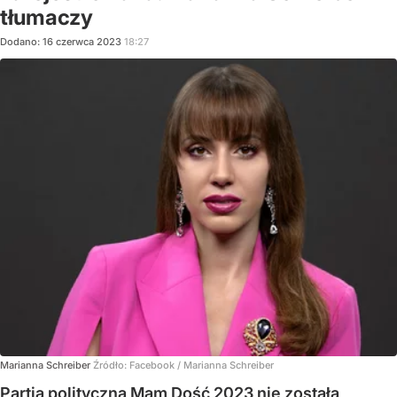
tłumaczy
Dodano:
16
czerwca
2023
18:27
Marianna Schreiber
Źródło:
Facebook
/
Marianna Schreiber
Partia polityczna Mam Dość 2023 nie została