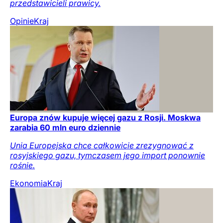
przedstawicieli prawicy.
Opinie
Kraj
Europa znów kupuje więcej gazu z Rosji. Moskwa
zarabia 60 mln euro dziennie
Unia Europejska chce całkowicie zrezygnować z
rosyjskiego gazu, tymczasem jego import ponownie
rośnie.
Ekonomia
Kraj