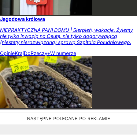
Jagodowa królowa
NIEPRAKTYCZNA PANI DOMU | Sierpień, wakacje. Żyjemy
nie tylko inwazją na Ceutę, nie tylko dogorywającą
(niestety nierozwiązaną) sprawą Szpitala Południowego.
Opinie
Kraj
DoRzeczy+
W numerze