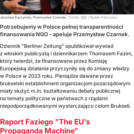
Jarosław Kaczyński, Przemysław Czarnek
/ Źródło:
PAP
/
Radek Pietruszka
Potrzebujemy w Polsce pełnej transparentności
finansowania NGO - apeluje Przemysław Czarnek.
Dziennik "Berliner Zeitung" opublikował wywiad
z włoskim publicystą i dziennikarzem Thomasem Fazim,
który twierdzi, że finansowane przez Komisję
Europejską działania przyczyniły się do zmiany władzy
w Polsce w 2023 roku. Pieniądze dawane przez
brukselski establishment organizacjom pozarządowym
miały służyć m.in. kształtowaniu debaty publicznej
na tematy polityczne w państwach z rządami
niepodporządkowanymi wystarczająco celom Brukseli.
Raport Faziego "The EU's
Propaganda Machine"