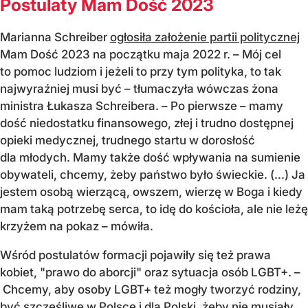
Postulaty Mam Dość 2023
Marianna Schreiber
ogłosiła założenie partii politycznej
Mam Dość 2023 na początku maja 2022 r. – Mój cel
to pomoc ludziom i jeżeli to przy tym polityka, to tak
najwyraźniej musi być – tłumaczyła wówczas żona
ministra Łukasza Schreibera. – Po pierwsze – mamy
dość niedostatku finansowego, złej i trudno dostępnej
opieki medycznej, trudnego startu w dorosłość
dla młodych. Mamy także dość wpływania na sumienie
obywateli, chcemy, żeby państwo było świeckie. (...) Ja
jestem osobą wierzącą, owszem, wierzę w Boga i kiedy
mam taką potrzebę serca, to idę do kościoła, ale nie leżę
krzyżem na pokaz – mówiła.
Wśród postulatów formacji pojawiły się też prawa
kobiet, "prawo do aborcji" oraz sytuacja osób LGBT+. –
Chcemy, aby osoby LGBT+ też mogły tworzyć rodziny,
być szczęśliwe w Polsce i dla Polski, żeby nie musiały