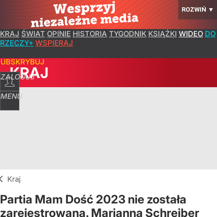
ROZWIŃ
▼
KRAJ
ŚWIAT
OPINIE
HISTORIA
TYGODNIK
KSIĄŻKI
WIDEO
DO
RZECZY+
WSPIERAJ
SUBSKRYBUJ
KRAJ
ZALOGUJ
MENU
Kraj
Partia Mam Dość 2023 nie została
zarejestrowana. Marianna Schreiber