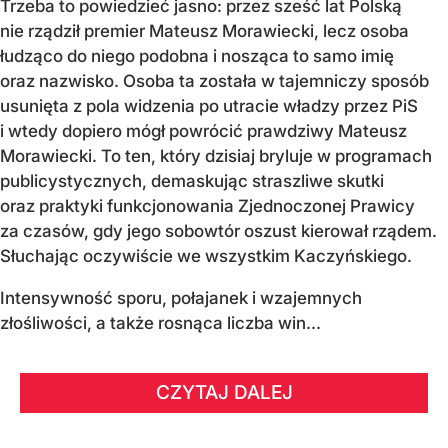
Trzeba to powiedzieć jasno: przez sześć lat Polską
nie rządził premier Mateusz Morawiecki, lecz osoba
łudząco do niego podobna i nosząca to samo imię
oraz nazwisko. Osoba ta została w tajemniczy sposób
usunięta z pola widzenia po utracie władzy przez PiS
i wtedy dopiero mógł powrócić prawdziwy Mateusz
Morawiecki. To ten, który dzisiaj bryluje w programach
publicystycznych, demaskując straszliwe skutki
oraz praktyki funkcjonowania Zjednoczonej Prawicy
za czasów, gdy jego sobowtór oszust kierował rządem.
Słuchając oczywiście we wszystkim Kaczyńskiego.
Intensywność sporu, połajanek i wzajemnych
złośliwości, a także rosnąca liczba win...
CZYTAJ DALEJ