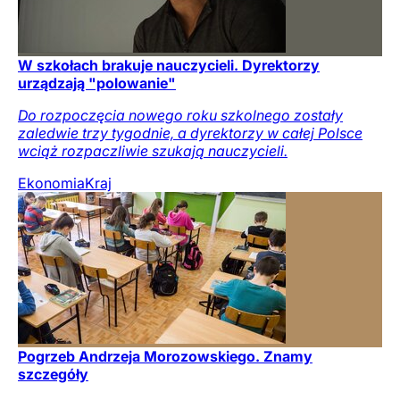
W szkołach brakuje nauczycieli. Dyrektorzy
urządzają "polowanie"
Do rozpoczęcia nowego roku szkolnego zostały
zaledwie trzy tygodnie, a dyrektorzy w całej Polsce
wciąż rozpaczliwie szukają nauczycieli.
Ekonomia
Kraj
Pogrzeb Andrzeja Morozowskiego. Znamy
szczegóły