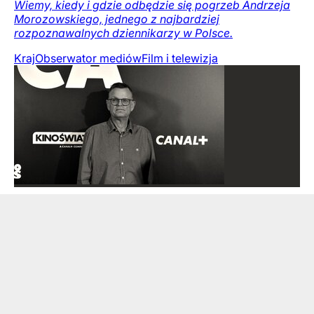
Wiemy, kiedy i gdzie odbędzie się pogrzeb Andrzeja
Morozowskiego, jednego z najbardziej
rozpoznawalnych dziennikarzy w Polsce.
Kraj
Obserwator mediów
Film i telewizja