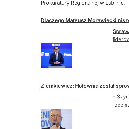
Prokuratury Regionalnej w Lublinie.
Dlaczego Mateusz Morawiecki niszcz
Sprawa
lideró
Ziemkiewicz: Hołownia został spro
– Szym
ocenia