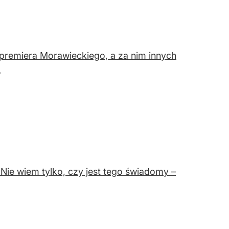
 premiera Morawieckiego, a za nim innych
.
Nie wiem tylko, czy jest tego świadomy –