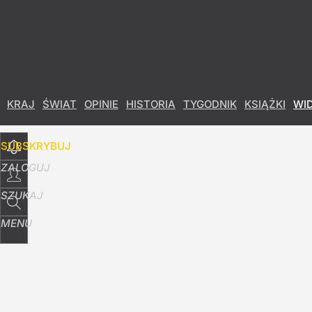
Udostępnij
18
Skomentuj
KRAJ
ŚWIAT
OPINIE
HISTORIA
TYGODNIK
KSIĄŻKI
WI
SUBSKRYBUJ
ZALOGUJ
SZUKAJ
MENU