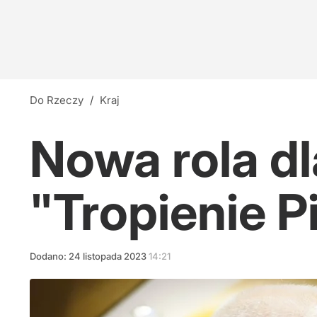
Do Rzeczy
/
Kraj
Nowa rola dl
"Tropienie P
Dodano:
24
listopada
2023
14:21