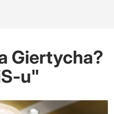
a Giertycha?
iS-u"