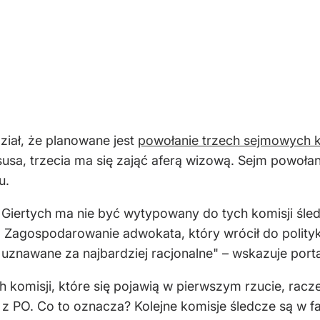
iał, że planowane jest
powołanie trzech sejmowych k
susa, trzecia ma się zająć aferą wizową. Sejm powołan
u.
iertych ma nie być wytypowany do tych komisji śledc
e. Zagospodarowanie adwokata, który wrócił do polity
i uznawane za najbardziej racjonalne" – wskazuje porta
h komisji, które się pojawią w pierwszym rzucie, raczej
 z PO. Co to oznacza? Kolejne komisje śledcze są w fa