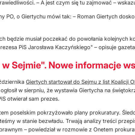
rawiedliwości. – A jest czym się tu zajmować – wska
lny PO, o Giertychu mówi tak: – Roman Giertych dosko
ch będzie musiał poczekać do powołania kolejnych ko
 prezesa PiS Jarosława Kaczyńskiego" – opisuje gazeta.
 w Sejmie". Nowe informacje ws
ździernika
Giertych startował do Sejmu z list Koalicji 
ogłosił w sierpniu, że wystawia Giertycha na świętokr
PiS otwierał sam prezes.
em poselskim pokrzyżowało plany prokuratury. Śledcz
śmy w stanie bezwładu. Trwają analizy treści przepisó
 prawnym – powiedział w rozmowie z Onetem prokurat