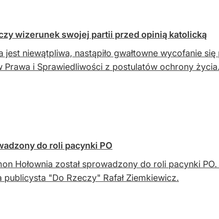
y wizerunek swojej partii przed opinią katolicką
 jest niewątpliwa, nastąpiło gwałtowne wycofanie się
w Prawa i Sprawiedliwości z postulatów ochrony życia
wadzony do roli pacynki PO
on Hołownia został sprowadzony do roli pacynki PO. 
 publicysta "Do Rzeczy" Rafał Ziemkiewicz.