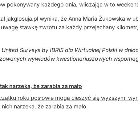
rów pokonywany każdego dnia, wliczając w to weekend
l jakglosuja.pl wynika, że Anna Maria Żukowska w ubie
od uwagę stawkę zwrotu za każdy przejechany kilomet
 United Surveys by IBRiS dla Wirtualnej Polski w d
daryzowanych wywiadów kwestionariuszowych wspoma
tak narzeka, że zarabia za mało
zątku roku posłowie mogą cieszyć się wyższymi wyn
z nich narzeka, że zarabia za mało.