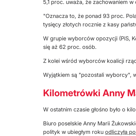
5,1 proc. uważa, że zachowaniem w 
"Oznacza to, że ponad 93 proc. Pol
tysięcy złotych rocznie z kasy pańs
W grupie wyborców opozycji (PiS, K
się aż 62 proc. osób.
Z kolei wśród wyborców koalicji rzą
Wyjątkiem są "pozostali wyborcy", w
Kilometrówki Anny Ma
W ostatnim czasie głośno było o ki
Biuro poselskie Anny Marii Żukowski
polityk w ubiegłym roku
odliczyła po