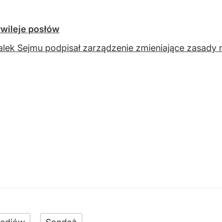
ywileje posłów
lek Sejmu podpisał zarządzenie zmieniające zasady r