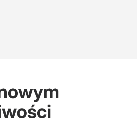
W nowym
iwości