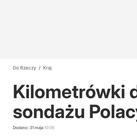
Do Rzeczy
/
Kraj
Kilometrówki 
sondażu Polac
Dodano:
31
maja
10:06