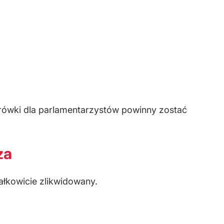
etrówki dla parlamentarzystów powinny zostać
za
ałkowicie zlikwidowany.