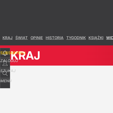
Udostępnij
15
Skomentuj
KRAJ
ŚWIAT
OPINIE
HISTORIA
TYGODNIK
KSIĄŻKI
WI
KRAJ
SUBSKRYBUJ
ZALOGUJ
SZUKAJ
MENU