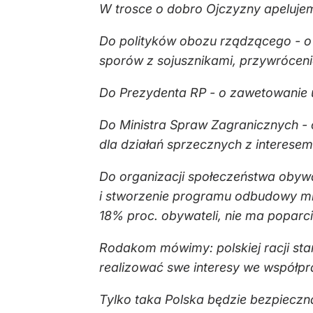
W trosce o dobro Ojczyzny apeluje
Do polityków obozu rządzącego - o z
sporów z sojusznikami, przywrócenie
Do Prezydenta RP - o zawetowanie 
Do Ministra Spraw Zagranicznych - 
dla działań sprzecznych z interese
Do organizacji społeczeństwa obywa
i stworzenie programu odbudowy mię
18% proc. obywateli, nie ma poparci
Rodakom mówimy: polskiej racji stan
realizować swe interesy we współprac
Tylko taka Polska będzie bezpieczna