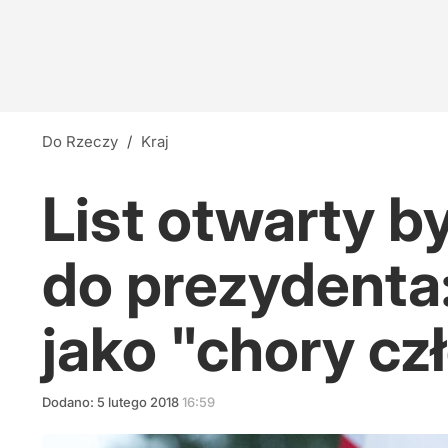
Do Rzeczy
/
Kraj
List otwarty 
do prezydenta:
jako "chory cz
Dodano:
5
lutego
2018
16:59