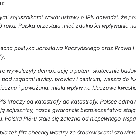
u:
nnymi sojusznikami wokół ustawy o IPN dowodzi, że p
9 roku. Polska przestała mieć zdolności wpływania n
ecna polityka Jarosława Kaczyńskiego oraz Prawa i S
y.
tóre wywalczyły demokrację a potem skutecznie budo
pod rządami lewicy, prawicy i centrum, weszła do NATO
zpieczna i poważana, miała wpływ na kluczowe kwestie
PiS kroczy od katastrofy do katastrofy. Polsce odma
ją ją sojusznicy, nasze gwarancje bezpieczeństwa staj
, Polska PiS-u staje się zależna od niepewnego wspa
ia też flirt obecnej władzy ze środowiskami szowini