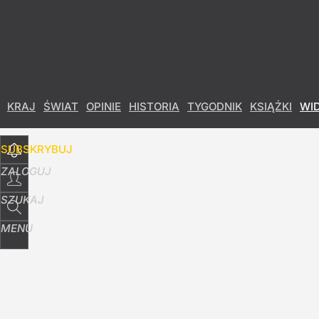
Udostępnij
195
Skomentuj
KRAJ
ŚWIAT
OPINIE
HISTORIA
TYGODNIK
KSIĄŻKI
WI
SUBSKRYBUJ
ZALOGUJ
SZUKAJ
MENU