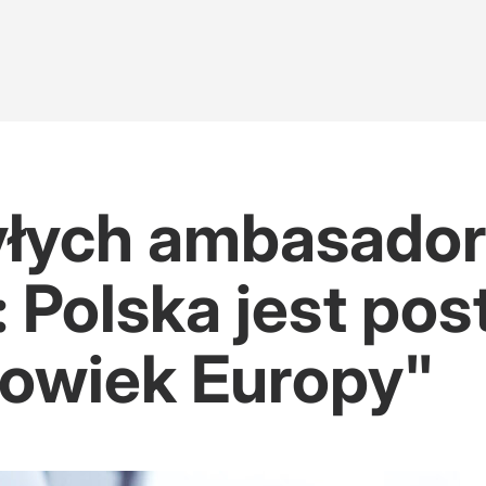
byłych ambasado
 Polska jest po
łowiek Europy"