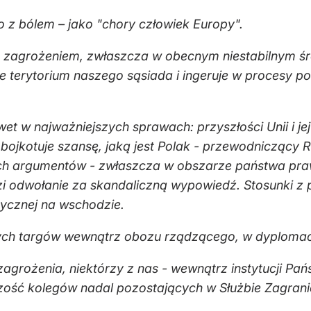
o z bólem – jako "chory człowiek Europy".
im zagrożeniem, zwłaszcza w obecnym niestabilnym ś
 terytorium naszego sąsiada i ingeruje w procesy po
t w najważniejszych sprawach: przyszłości Unii i je
 bojkotuje szansę, jaką jest Polak - przewodniczący 
ich argumentów - zwłaszcza w obszarze państwa pr
i odwołanie za skandaliczną wypowiedź. Stosunki z pa
itycznej na wschodzie.
nych targów wewnątrz obozu rządzącego, w dyplomacj
grożenia, niektórzy z nas - wewnątrz instytucji Pańs
zość kolegów nadal pozostających w Służbie Zagrani