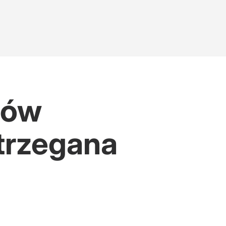
rów
strzegana