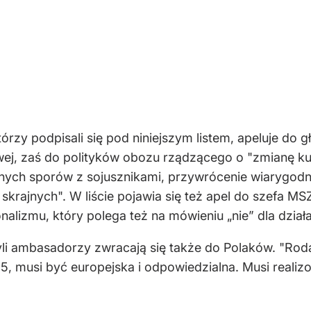
zy podpisali się pod niniejszym listem, apeluje do 
ej, zaś do polityków obozu rządzącego o "zmianę kur
znych sporów z sojusznikami, przywrócenie wiarygodn
ił skrajnych". W liście pojawia się też apel do szefa 
nalizmu, który polega też na mówieniu „nie” dla dzia
yli ambasadorzy zwracają się także do Polaków. "Roda
15, musi być europejska i odpowiedzialna. Musi realiz