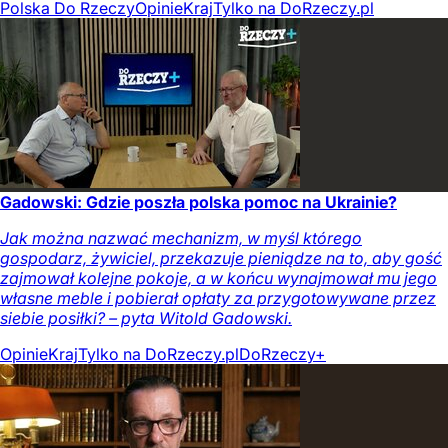
Polska Do Rzeczy
Opinie
Kraj
Tylko na DoRzeczy.pl
Gadowski: Gdzie poszła polska pomoc na Ukrainie?
Jak można nazwać mechanizm, w myśl którego
gospodarz, żywiciel, przekazuje pieniądze na to, aby gość
zajmował kolejne pokoje, a w końcu wynajmował mu jego
własne meble i pobierał opłaty za przygotowywane przez
siebie posiłki? – pyta Witold Gadowski.
Opinie
Kraj
Tylko na DoRzeczy.pl
DoRzeczy+