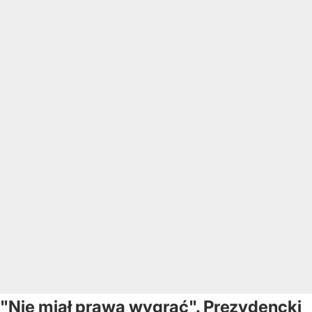
"Nie miał prawa wygrać". Prezydencki