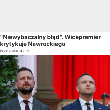
"Niewybaczalny błąd". Wicepremier
krytykuje Nawrockiego
Dodano:
wczoraj
21:55