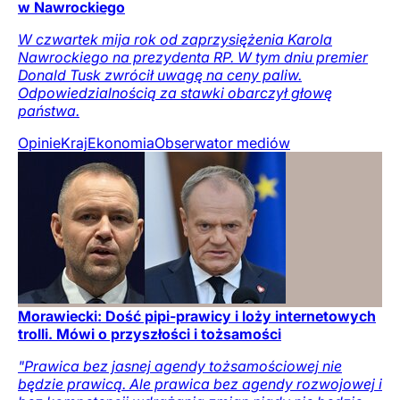
w Nawrockiego
W czwartek mija rok od zaprzysiężenia Karola
Nawrockiego na prezydenta RP. W tym dniu premier
Donald Tusk zwrócił uwagę na ceny paliw.
Odpowiedzialnością za stawki obarczył głowę
państwa.
Opinie
Kraj
Ekonomia
Obserwator mediów
Morawiecki: Dość pipi-prawicy i loży internetowych
trolli. Mówi o przyszłości i tożsamości
"Prawica bez jasnej agendy tożsamościowej nie
będzie prawicą. Ale prawica bez agendy rozwojowej i