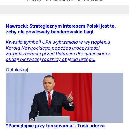
Nawrocki: Strategicznym interesem Polski jest to,
żeby nie powiewały banderowskie flagi
Kwestia symboli UPA wybrzmiała w wystąpieniu
Karola Nawrockiego podczas uroczystości
zorganizowanej przed Pałacem Prezydenckim z
okazji pierwszej rocznicy objęcia urzędu.
Opinie
Kraj
"Pamiętajcie przy tankowaniu". Tusk uderza