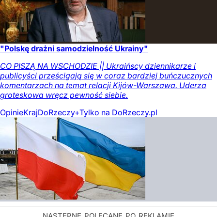
"Polskę drażni samodzielność Ukrainy"
CO PISZĄ NA WSCHODZIE || Ukraińscy dziennikarze i
publicyści prześcigają się w coraz bardziej buńczucznych
komentarzach na temat relacji Kijów-Warszawa. Uderza
groteskowa wręcz pewność siebie.
Opinie
Kraj
DoRzeczy+
Tylko na DoRzeczy.pl