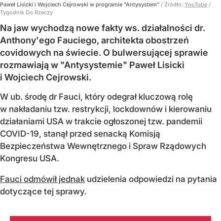
Paweł Lisicki i Wojciech Cejrowski w programie "Antysystem"
/ Źródło:
YouTube
/
Tygodnik Do Rzeczy
Na jaw wychodzą nowe fakty ws. działalności dr.
Anthony'ego Fauciego, architekta obostrzeń
covidowych na świecie. O bulwersującej sprawie
rozmawiają w "Antysystemie" Paweł Lisicki
i Wojciech Cejrowski.
W ub. środę dr Fauci, który odegrał kluczową rolę
w nakładaniu tzw. restrykcji, lockdownów i kierowaniu
działaniami USA w trakcie ogłoszonej tzw. pandemii
COVID-19, stanął przed senacką Komisją
Bezpieczeństwa Wewnętrznego i Spraw Rządowych
Kongresu USA.
Fauci odmówił jednak
udzielenia odpowiedzi na pytania
dotyczące tej sprawy.