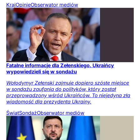
Kraj
Opinie
Obserwator mediów
Fatalne informacje dla Zełenskiego. Ukraińcy
wypowiedzieli się w sondażu
Wołodymyr Zełenski zajmuje dopiero szóste miejsce
w sondażu zaufania do polityków, który został
przeprowadzony wśród Ukraińców. To niejedyna zła
wiadomość dla prezydenta Ukrainy.
Świat
Sondaż
Obserwator mediów