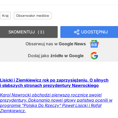
Kraj
Obserwator mediów
SKOMENTUJ
UDOSTĘPNIJ
3
Obserwuj nas
w
Google News
Dodaj jako
źródło w Google
Lisicki i Ziemkiewicz rok po zaprzysiężeniu. O silnych
i słabszych stronach prezydentury Nawrockiego
Karol Nawrocki obchodzi pierwszą rocznicę swojej
prezydentury. Dokonania nowej głowy państwa ocenili w
programie "Polska Do Rzeczy" Paweł Lisicki i Rafał
Ziemkiewicz.