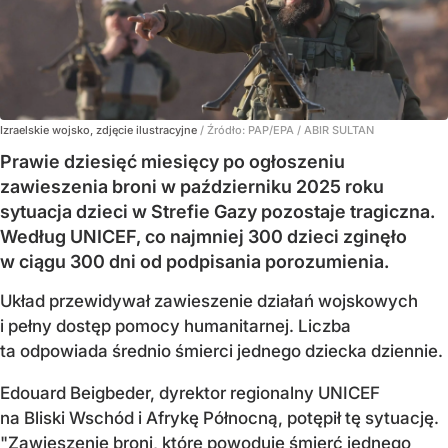
Izraelskie wojsko, zdjęcie ilustracyjne
/ Źródło:
PAP/EPA
/
ABIR SULTAN
Prawie dziesięć miesięcy po ogłoszeniu
zawieszenia broni w październiku 2025 roku
sytuacja dzieci w Strefie Gazy pozostaje tragiczna.
Według UNICEF, co najmniej 300 dzieci zginęło
w ciągu 300 dni od podpisania porozumienia.
Układ przewidywał zawieszenie działań wojskowych
i pełny dostęp pomocy humanitarnej. Liczba
ta odpowiada średnio śmierci jednego dziecka dziennie.
Edouard Beigbeder, dyrektor regionalny UNICEF
na Bliski Wschód i Afrykę Północną, potępił tę sytuację.
"Zawieszenie broni, które powoduje śmierć jednego