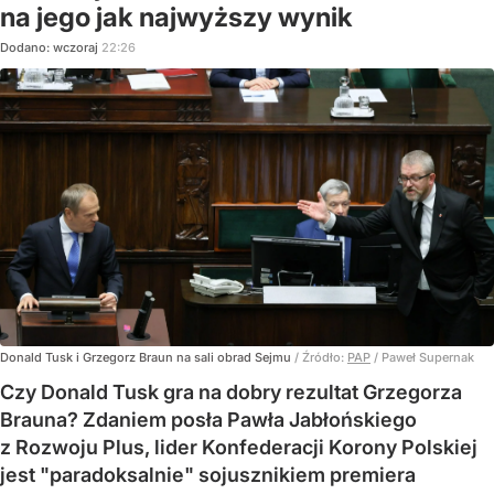
na jego jak najwyższy wynik
Dodano:
wczoraj
22:26
Donald Tusk i Grzegorz Braun na sali obrad Sejmu
/ Źródło:
PAP
/
Paweł Supernak
Czy Donald Tusk gra na dobry rezultat Grzegorza
Brauna? Zdaniem posła Pawła Jabłońskiego
z Rozwoju Plus, lider Konfederacji Korony Polskiej
jest "paradoksalnie" sojusznikiem premiera