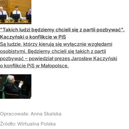
"Takich ludzi będziemy chcieli się z partii pozbywać".
Kaczyński o konflikcie w PiS
Są ludzie, którzy kierują się wyłącznie względami
osobistymi. Będziemy chcieli się takich z partii
pozbywać – powiedział prezes Jarosław Kaczyński
o konflikcie PiS w Małopolsce.
Opracowała:
Anna Skalska
Źródło:
Wirtualna Polska