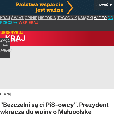
ROZWIŃ
▼
KRAJ
ŚWIAT
OPINIE
HISTORIA
TYGODNIK
KSIĄŻKI
WIDEO
DO
RZECZY+
WSPIERAJ
SUBSKRYBUJ
KRAJ
ZALOGUJ
MENU
Kraj
"Bezczelni są ci PiS-owcy". Prezydent
wkracza do wojny o Małopolskę