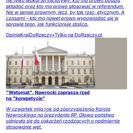
nie tylko wokół tej inicjatywy: kto ma prawo podpis
składać oraz kto ma prawo głosować w referendum.
Nie w sensie prawnym, lecz, by tak rzec, etycznym. A
czasami – kto ma nawet prawo wypowiadać się w
sprawie tego, jak funkcjonuje stolica.
Opinie
Kraj
DoRzeczy+
Tylko na DoRzeczy.pl
"Wetomat". Nawrocki zaprasza rząd
na "korepetycje"
W czwartek mija rok od zaprzysiężenia Karola
Nawrockiego na prezydenta RP. Głowa państwa
odniosła się do oskarżeń rządzących o nadmiernie
stosowanie wet.