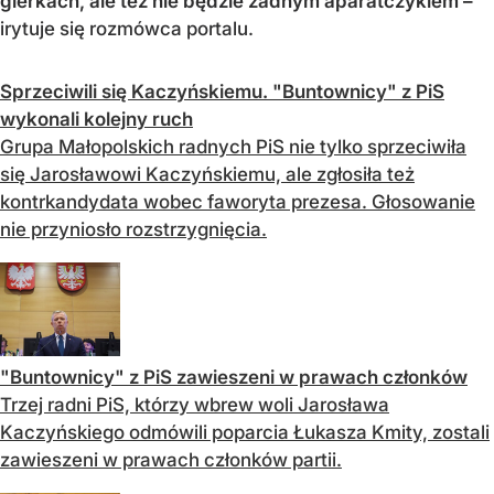
gierkach, ale też nie będzie żadnym aparatczykiem –
irytuje się rozmówca portalu.
Sprzeciwili się Kaczyńskiemu. "Buntownicy" z PiS
wykonali kolejny ruch
Grupa Małopolskich radnych PiS nie tylko sprzeciwiła
się Jarosławowi Kaczyńskiemu, ale zgłosiła też
kontrkandydata wobec faworyta prezesa. Głosowanie
nie przyniosło rozstrzygnięcia.
"Buntownicy" z PiS zawieszeni w prawach członków
Trzej radni PiS, którzy wbrew woli Jarosława
Kaczyńskiego odmówili poparcia Łukasza Kmity, zostali
zawieszeni w prawach członków partii.