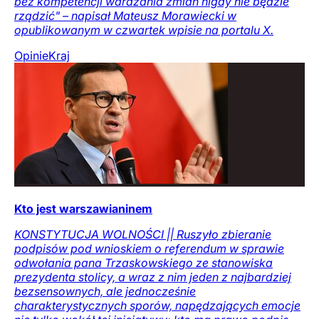
bez kompetencji wdrażania zmian nigdy nie będzie
rządzić" – napisał Mateusz Morawiecki w
opublikowanym w czwartek wpisie na portalu X.
Opinie
Kraj
Kto jest warszawianinem
KONSTYTUCJA WOLNOŚCI || Ruszyło zbieranie
podpisów pod wnioskiem o referendum w sprawie
odwołania pana Trzaskowskiego ze stanowiska
prezydenta stolicy, a wraz z nim jeden z najbardziej
bezsensownych, ale jednocześnie
charakterystycznych sporów, napędzających emocje