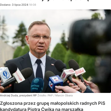
Dodano:
3
lipca
2024
18:08
Andrzej Duda, prezydent RP
Źródło:
PAP
/
Marcin Obara
Zgłoszona przez grupę małopolskich radnych PiS
kandydatura Piotra Ćwika na marszałka