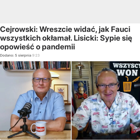
Cejrowski: Wreszcie widać, jak Fauci
wszystkich okłamał. Lisicki: Sypie się
opowieść o pandemii
Dodano:
5
sierpnia
9:23