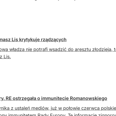
masz Lis krytykuje rządzących
nowa władza nie potrafi wsadzić do aresztu złodzieja, t
 Lis.
ry. RE ostrzegała o immunitecie Romanowskiego
nika z ustaleń mediów, już w połowie czerwca polski
ony immunitetem Rady Europy. Te informacje zignoro