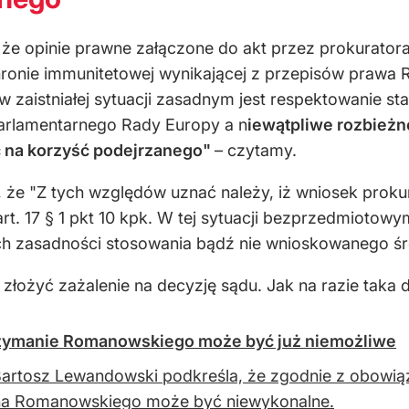
e opinie prawne załączone do akt przez prokuratora 
ronie immunitetowej wynikającej z przepisów prawa 
 w zaistniałej sytuacji zasadnym jest respektowanie 
rlamentarnego Rady Europy a n
iewątpliwe rozbieżn
ć na korzyść podejrzanego"
– czytamy.
 że "Z tych względów uznać należy, iż wniosek proku
t. 17 § 1 pkt 10 kpk. W tej sytuacji bezprzedmiotowym
h zasadności stosowania bądź nie wnioskowanego ś
złożyć zażalenie na decyzję sądu. Jak na razie taka d
rzymanie Romanowskiego może być już niemożliwe
Bartosz Lewandowski podkreśla, że zgodnie z obow
na Romanowskiego może być niewykonalne.