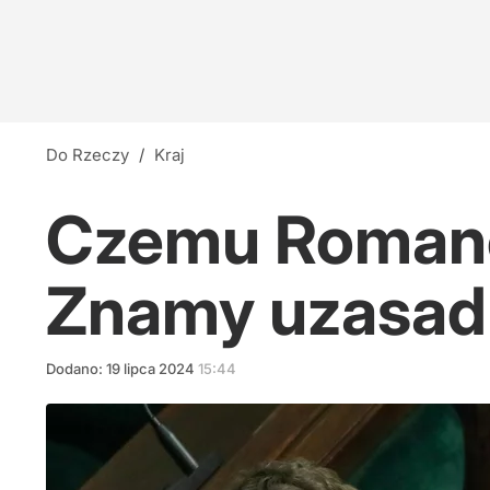
Do Rzeczy
/
Kraj
Czemu Romanow
Znamy uzasad
Dodano:
19
lipca
2024
15:44