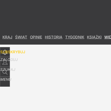
Udostępnij
9
Skomentuj
KRAJ
ŚWIAT
OPINIE
HISTORIA
TYGODNIK
KSIĄŻKI
WI
SUBSKRYBUJ
ZALOGUJ
SZUKAJ
MENU