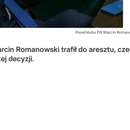
Poseł klubu PiS Marcin Roman
arcin Romanowski trafił do aresztu, cz
ej decyzji.