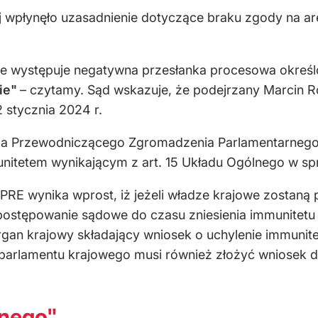
 wpłynęło uzasadnienie dotyczące braku zgody na ares
 występuje negatywna przesłanka procesowa określona 
ie"
– czytamy. Sąd wskazuje, że podejrzany Marcin 
stycznia 2024 r.
sma Przewodniczącego Zgromadzenia Parlamentarneg
nitetem wynikającym z art. 15 Układu Ogólnego w sp
PRE wynika wprost, iż jeżeli władze krajowe zostaną
postępowanie sądowe do czasu zniesienia immunitet
gan krajowy składający wniosek o uchylenie immuni
parlamentu krajowego musi również złożyć wniosek d
anego"