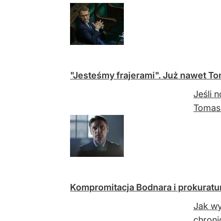
"Jesteśmy frajerami". Już nawet To
Jeśli 
Tomasz
Kompromitacja Bodnara i prokuratu
Jak wy
chroni