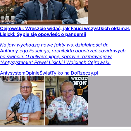
Cejrowski: Wreszcie widać, jak Fauci wszystkich okłamał.
Lisicki: Sypie się opowieść o pandemii
Na jaw wychodzą nowe fakty ws. działalności dr.
Anthony'ego Fauciego, architekta obostrzeń covidowych
na świecie. O bulwersującej sprawie rozmawiają w
"Antysystemie" Paweł Lisicki i Wojciech Cejrowski.
Antysystem
Opinie
Świat
Tylko na DoRzeczy.pl