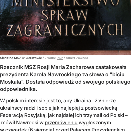
Siedziba MSZ w Warszawie
/ Źródło:
PAP
/
Albert Zawada
Rzecznik MSZ Rosji Maria Zacharowa zaatakowała
prezydenta Karola Nawrockiego za słowa o "biciu
Moskala". Dostała odpowiedź od swojego polskiego
odpowiednika.
W polskim interesie jest to, aby Ukraina i żołnierze
ukraińscy radzili sobie jak najlepiej z postsowiecką
Federacją Rosyjską, jak najdalej ich trzymali od Polski –
mówił Nawrocki w
przemówieniu
wygłoszonym
w czwartek (6 sierpnia) przed Pałacem Prezydenckim,