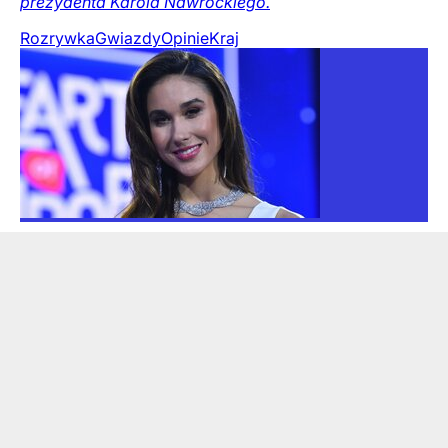
prezydenta Karola Nawrockiego.
Rozrywka
Gwiazdy
Opinie
Kraj