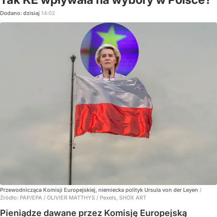
Dodano:
dzisiaj
14:02
Przewodnicząca Komisji Europejskiej, niemiecka polityk Ursula von der Leyen
/
Źródło:
PAP/EPA
/
OLIVIER MATTHYS / Pexels, SHOX ART
Pieniądze dawane przez Komisję Europejską