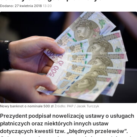
Dodano:
27
kwietnia
2018
13:20
Nowy banknot o nominale 500 zł
Źródło:
PAP
/
Jacek Turczyk
Prezydent podpisał nowelizację ustawy o usługach
płatniczych oraz niektórych innych ustaw
dotyczących kwestii tzw. „błędnych przelewów”.