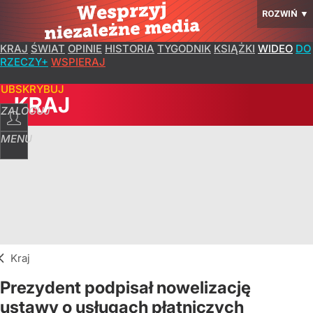
ROZWIŃ
▼
KRAJ
ŚWIAT
OPINIE
HISTORIA
TYGODNIK
KSIĄŻKI
WIDEO
DO
RZECZY+
WSPIERAJ
SUBSKRYBUJ
KRAJ
ZALOGUJ
MENU
Kraj
Prezydent podpisał nowelizację
ustawy o usługach płatniczych