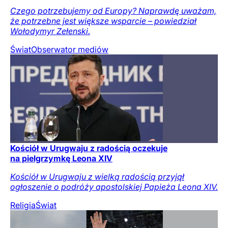
Czego potrzebujemy od Europy? Naprawdę uważam,
że potrzebne jest większe wsparcie – powiedział
Wołodymyr Zełenski.
Świat
Obserwator mediów
Kościół w Urugwaju z radością oczekuje
na pielgrzymkę Leona XIV
Kościół w Urugwaju z wielką radością przyjął
ogłoszenie o podróży apostolskiej Papieża Leona XIV.
Religia
Świat