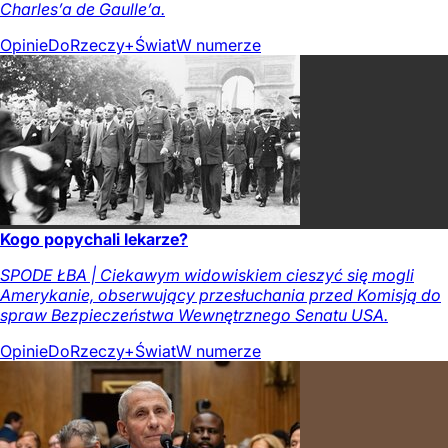
Charles’a de Gaulle’a.
Opinie
DoRzeczy+
Świat
W numerze
Kogo popychali lekarze?
SPODE ŁBA | Ciekawym widowiskiem cieszyć się mogli
Amerykanie, obserwujący przesłuchania przed Komisją do
spraw Bezpieczeństwa Wewnętrznego Senatu USA.
Opinie
DoRzeczy+
Świat
W numerze