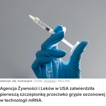
Zastrzyk. Zdj. ilustracyjne
/ Źródło:
Unsplash
/
Mina Rad
Agencja Żywności i Leków w USA zatwierdziła
pierwszą szczepionkę przeciwko grypie sezonowej
w technologii mRNA.