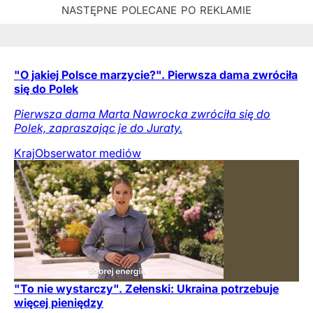
"O jakiej Polsce marzycie?". Pierwsza dama zwróciła
się do Polek
Pierwsza dama Marta Nawrocka zwróciła się do
Polek, zapraszając je do Juraty.
Kraj
Obserwator mediów
"To nie wystarczy". Zełenski: Ukraina potrzebuje
więcej pieniędzy