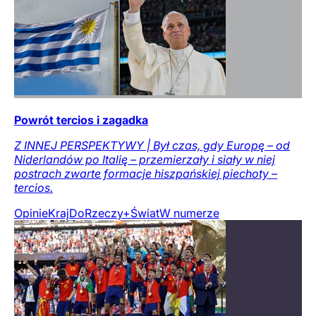
Powrót tercios i zagadka
Z INNEJ PERSPEKTYWY | Był czas, gdy Europę – od
Niderlandów po Italię – przemierzały i siały w niej
postrach zwarte formacje hiszpańskiej piechoty –
tercios.
Opinie
Kraj
DoRzeczy+
Świat
W numerze