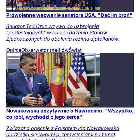
Prowojenne wezwanie senatora USA. "Dać im broń"
Senator Ted Cruz wzywa do uzbrojenia
"protestujących" w Iranie i dążenia Stanów
Zjednoczonych do obalenia reżimu ajatollahów.
Opinie
Obserwator mediów
Świat
Nowakowska pozytywnie o Nawrockim. "Wszystko,
co robi, wychodzi z jego serca"
Związana obecnie z Polsatem Ida Nowakowska
podzieliła się swoimi przemyśleniami na temat