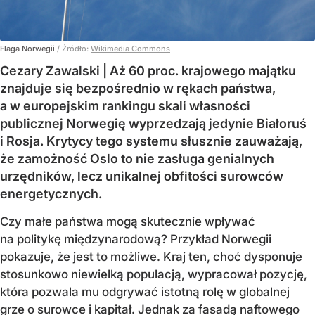
Flaga Norwegii
/ Źródło:
Wikimedia Commons
Cezary Zawalski | Aż 60 proc. krajowego majątku
znajduje się bezpośrednio w rękach państwa,
a w europejskim rankingu skali własności
publicznej Norwegię wyprzedzają jedynie Białoruś
i Rosja. Krytycy tego systemu słusznie zauważają,
że zamożność Oslo to nie zasługa genialnych
urzędników, lecz unikalnej obfitości surowców
energetycznych.
Czy małe państwa mogą skutecznie wpływać
na politykę międzynarodową? Przykład Norwegii
pokazuje, że jest to możliwe. Kraj ten, choć dysponuje
stosunkowo niewielką populacją, wypracował pozycję,
która pozwala mu odgrywać istotną rolę w globalnej
grze o surowce i kapitał. Jednak za fasadą naftowego