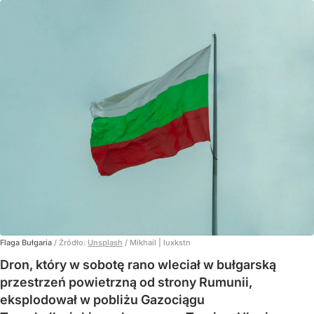
Flaga Bułgaria
/ Źródło:
Unsplash
/
Mikhail | luxkstn
Dron, który w sobotę rano wleciał w bułgarską
przestrzeń powietrzną od strony Rumunii,
eksplodował w pobliżu Gazociągu