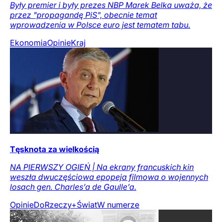
Były premier i były prezes NBP Marek Belka uważa, że
przez "propagandę PiS", obecnie temat
wprowadzenia w Polsce euro jest tematem tabu.
Ekonomia
Opinie
Kraj
Tęsknota za wielkością
NA PIERWSZY OGIEŃ | Na ekrany francuskich kin
weszła dwuczęściowa epopeja filmowa o wojennych
losach gen. Charles’a de Gaulle’a.
Opinie
DoRzeczy+
Świat
W numerze