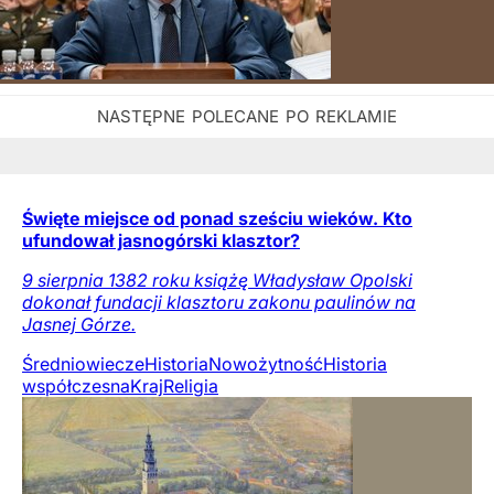
Święte miejsce od ponad sześciu wieków. Kto
ufundował jasnogórski klasztor?
9 sierpnia 1382 roku książę Władysław Opolski
dokonał fundacji klasztoru zakonu paulinów na
Jasnej Górze.
Średniowiecze
Historia
Nowożytność
Historia
współczesna
Kraj
Religia