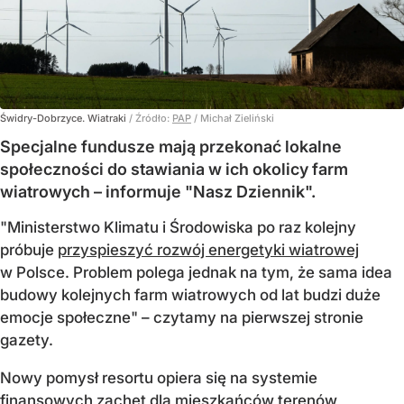
Świdry-Dobrzyce. Wiatraki
/ Źródło:
PAP
/
Michał Zieliński
Specjalne fundusze mają przekonać lokalne
społeczności do stawiania w ich okolicy farm
wiatrowych – informuje "Nasz Dziennik".
"Ministerstwo Klimatu i Środowiska po raz kolejny
próbuje
przyspieszyć rozwój energetyki wiatrowej
w Polsce. Problem polega jednak na tym, że sama idea
budowy kolejnych farm wiatrowych od lat budzi duże
emocje społeczne" – czytamy na pierwszej stronie
gazety.
Nowy pomysł resortu opiera się na systemie
finansowych zachęt dla mieszkańców terenów,