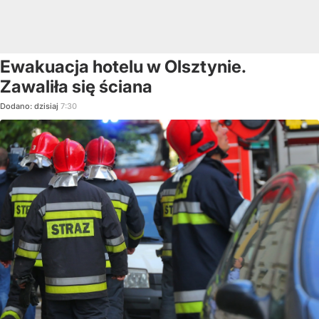
Ewakuacja hotelu w Olsztynie.
Zawaliła się ściana
Dodano:
dzisiaj
7:30