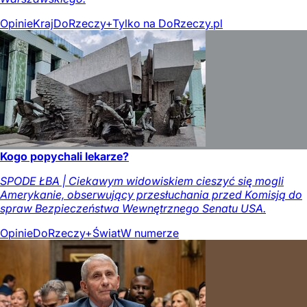
Opinie
Kraj
DoRzeczy+
Tylko na DoRzeczy.pl
Kogo popychali lekarze?
SPODE ŁBA | Ciekawym widowiskiem cieszyć się mogli
Amerykanie, obserwujący przesłuchania przed Komisją do
spraw Bezpieczeństwa Wewnętrznego Senatu USA.
Opinie
DoRzeczy+
Świat
W numerze