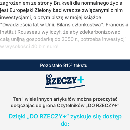
zagrożeniem ze strony Brukseli dla normalnego życia
jest Europejski Zielony Ład wraz ze związanymi z nim
inwestycjami, o czym piszę w mojej książce
"Dwadzieścia lat w Unii. Bilans członkostwa". Francuski
Institut Rousseau wyliczył, że aby zdekarbonizować
całą unijną gospodarkę do 2050 r., potrzeba inwestycji
w wysokości 40 bln euro!
Pozostało 91% tekstu
Ten i wiele innych artykułów można przeczytać
dołączając do grona Czytelników
„DO RZECZY+”
Dzięki „DO RZECZY+” zyskuje się dostęp
do: