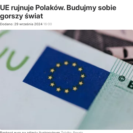
UE rujnuje Polaków. Budujmy sobie
gorszy świat
Dodano:
29
września
2024
16:00
Banknot euro na zdjęciu ilustracyjnym
Źródło:
Pexels