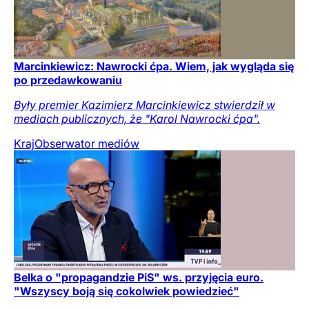
Marcinkiewicz: Nawrocki ćpa. Wiem, jak wygląda się
po przedawkowaniu
Były premier Kazimierz Marcinkiewicz stwierdził w
mediach publicznych, że "Karol Nawrocki ćpa".
Kraj
Obserwator mediów
Belka o "propagandzie PiS" ws. przyjęcia euro.
"Wszyscy boją się cokolwiek powiedzieć"