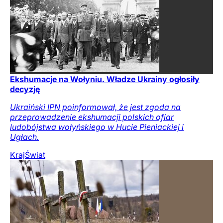
Ekshumacje na Wołyniu. Władze Ukrainy ogłosiły
decyzję
Ukraiński IPN poinformował, że jest zgoda na
przeprowadzenie ekshumacji polskich ofiar
ludobójstwa wołyńskiego w Hucie Pieniackiej i
Ugłach.
Kraj
Świat