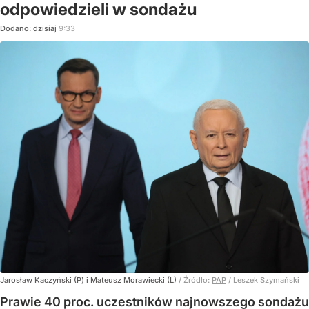
odpowiedzieli w sondażu
Dodano:
dzisiaj
9:33
Jarosław Kaczyński (P) i Mateusz Morawiecki (L)
/ Źródło:
PAP
/
Leszek Szymański
Prawie 40 proc. uczestników najnowszego sondażu