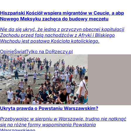
Hiszpański Kościół wspiera migrantów w Ceucie, a abp
Nowego Meksyku zachęca do budowy meczetu
Nie da się ukryć, że jedną z przyczyn obecnej kapitulacji
Zachodu przed falą nachodźców z Afryki i Bliskiego
Wschodu jest postawa Kościoła katolickiego.
Opinie
Świat
Tylko na DoRzeczy.pl
Ukryta prawda o Powstaniu Warszawskim?
Przebywając w sierpniu w Warszawie, trudno nie natknąć
się na różne formy wspominania Powstania
Warszawskiego.