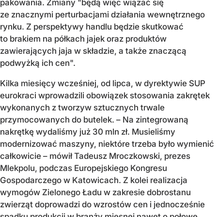
pakowania. Zmiany "będą więc wiązać się
ze znacznymi perturbacjami działania wewnętrznego
rynku. Z perspektywy handlu będzie skutkować
to brakiem na półkach jajek oraz produktów
zawierających jaja w składzie, a także znaczącą
podwyżką ich cen".
Kilka miesięcy wcześniej, od lipca, w dyrektywie SUP
eurokraci wprowadzili obowiązek stosowania zakrętek
wykonanych z tworzyw sztucznych trwale
przymocowanych do butelek. – Na zintegrowaną
nakrętkę wydaliśmy już 30 mln zł. Musieliśmy
modernizować maszyny, niektóre trzeba było wymienić
całkowicie – mówił Tadeusz Mroczkowski, prezes
Mlekpolu, podczas Europejskiego Kongresu
Gospodarczego w Katowicach. Z kolei realizacja
wymogów Zielonego Ładu w zakresie dobrostanu
zwierząt doprowadzi do wzrostów cen i jednocześnie
spadku produkcji w branży mięsnej nawet o połowę.