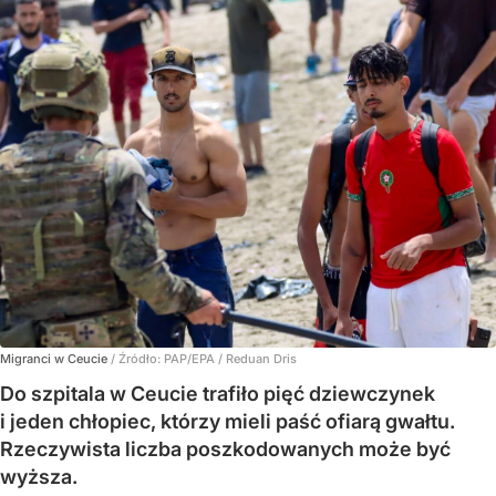
Migranci w Ceucie
/ Źródło:
PAP/EPA
/
Reduan Dris
Do szpitala w Ceucie trafiło pięć dziewczynek
i jeden chłopiec, którzy mieli paść ofiarą gwałtu.
Rzeczywista liczba poszkodowanych może być
wyższa.