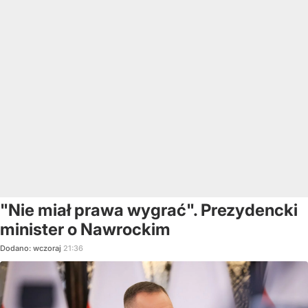
"Nie miał prawa wygrać". Prezydencki
minister o Nawrockim
Dodano:
wczoraj
21:36