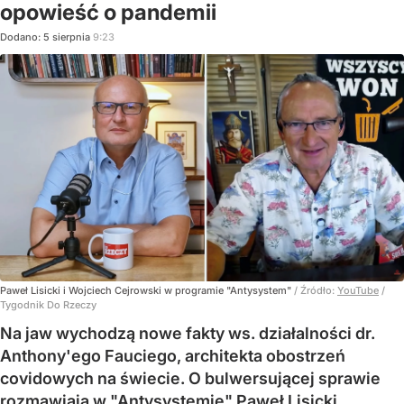
opowieść o pandemii
Dodano:
5
sierpnia
9:23
Paweł Lisicki i Wojciech Cejrowski w programie "Antysystem"
/ Źródło:
YouTube
/
Tygodnik Do Rzeczy
Na jaw wychodzą nowe fakty ws. działalności dr.
Anthony'ego Fauciego, architekta obostrzeń
covidowych na świecie. O bulwersującej sprawie
rozmawiają w "Antysystemie" Paweł Lisicki