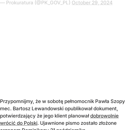
— Prokuratura (@PK_GOV_PL)
October 29, 2024
Przypomnijmy, że w sobotę pełnomocnik Pawła Szopy
mec. Bartosz Lewandowski opublikował dokument,
potwierdzający że jego klient planował
dobrowolnie
wrócić do Polski
. Ujawnione pismo zostało złożone