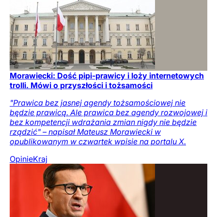
Morawiecki: Dość pipi-prawicy i loży internetowych
trolli. Mówi o przyszłości i tożsamości
"Prawica bez jasnej agendy tożsamościowej nie
będzie prawicą. Ale prawica bez agendy rozwojowej i
bez kompetencji wdrażania zmian nigdy nie będzie
rządzić" – napisał Mateusz Morawiecki w
opublikowanym w czwartek wpisie na portalu X.
Opinie
Kraj