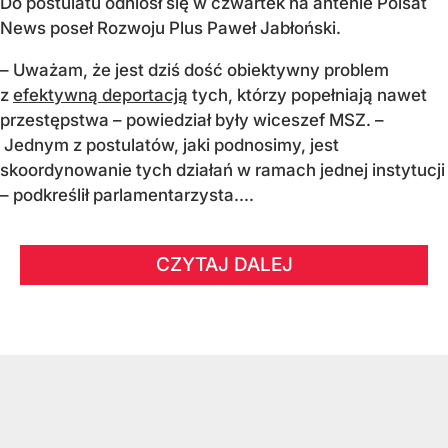
Do postulatu odniósł się w czwartek na antenie Polsat
News poseł Rozwoju Plus Paweł Jabłoński.
– Uważam, że jest dziś dość obiektywny problem
z
efektywną deportacją
tych, którzy popełniają nawet
przestępstwa – powiedział były wiceszef MSZ. –
Jednym z postulatów, jaki podnosimy, jest
skoordynowanie tych działań w ramach jednej instytucji
– podkreślił parlamentarzysta....
CZYTAJ DALEJ