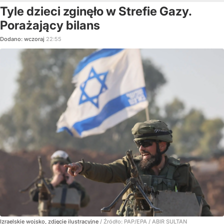
Tyle dzieci zginęło w Strefie Gazy.
Porażający bilans
Dodano:
wczoraj
22:55
Izraelskie wojsko, zdjęcie ilustracyjne
/ Źródło:
PAP/EPA
/
ABIR SULTAN