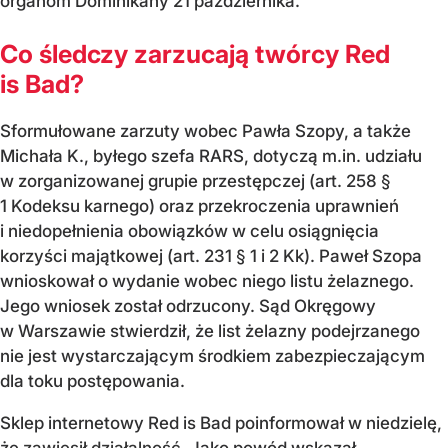
organom Dominikany 21 października.
Co śledczy zarzucają twórcy Red
is Bad?
Sformułowane zarzuty wobec Pawła Szopy, a także
Michała K., byłego szefa RARS, dotyczą m.in. udziału
w zorganizowanej grupie przestępczej (art. 258 §
1 Kodeksu karnego) oraz przekroczenia uprawnień
i niedopełnienia obowiązków w celu osiągnięcia
korzyści majątkowej (art. 231 § 1 i 2 Kk). Paweł Szopa
wnioskował o wydanie wobec niego listu żelaznego.
Jego wniosek został odrzucony. Sąd Okręgowy
w Warszawie stwierdził, że list żelazny podejrzanego
nie jest wystarczającym środkiem zabezpieczającym
dla toku postępowania.
Sklep internetowy Red is Bad poinformował w niedzielę,
że
zawiesił działalność
. Jako powód wskazał