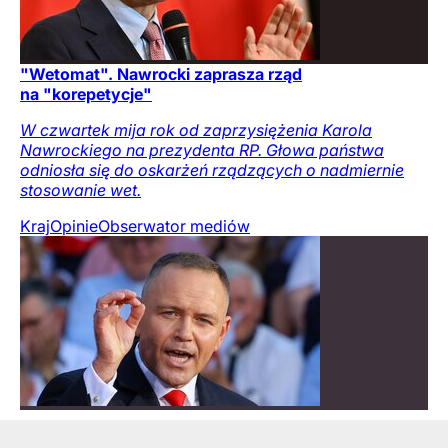
"Wetomat". Nawrocki zaprasza rząd
na "korepetycje"
W czwartek mija rok od zaprzysiężenia Karola
Nawrockiego na prezydenta RP. Głowa państwa
odniosła się do oskarżeń rządzących o nadmiernie
stosowanie wet.
Kraj
Opinie
Obserwator mediów