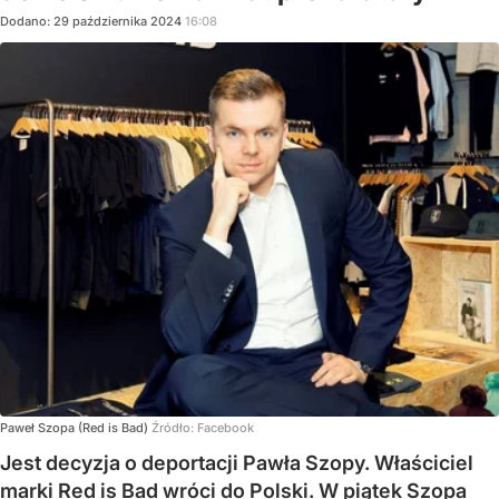
Dodano:
29
października
2024
16:08
Paweł Szopa (Red is Bad)
Źródło:
Facebook
Jest decyzja o deportacji Pawła Szopy. Właściciel
marki Red is Bad wróci do Polski. W piątek Szopa