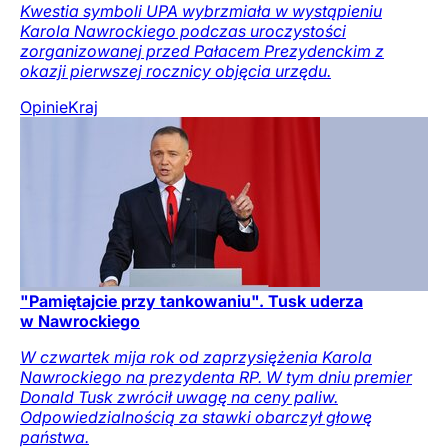
Kwestia symboli UPA wybrzmiała w wystąpieniu
Karola Nawrockiego podczas uroczystości
zorganizowanej przed Pałacem Prezydenckim z
okazji pierwszej rocznicy objęcia urzędu.
Opinie
Kraj
"Pamiętajcie przy tankowaniu". Tusk uderza
w Nawrockiego
W czwartek mija rok od zaprzysiężenia Karola
Nawrockiego na prezydenta RP. W tym dniu premier
Donald Tusk zwrócił uwagę na ceny paliw.
Odpowiedzialnością za stawki obarczył głowę
państwa.