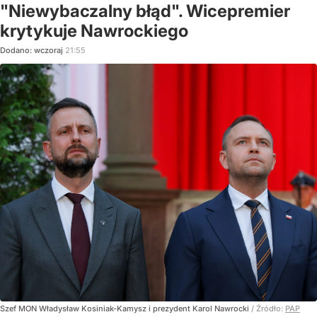
"Niewybaczalny błąd". Wicepremier
krytykuje Nawrockiego
Dodano:
wczoraj
21:55
Szef MON Władysław Kosiniak-Kamysz i prezydent Karol Nawrocki
/ Źródło:
PAP