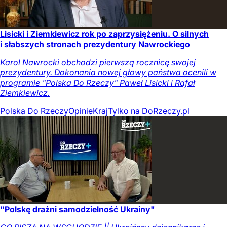
Lisicki i Ziemkiewicz rok po zaprzysiężeniu. O silnych
i słabszych stronach prezydentury Nawrockiego
Karol Nawrocki obchodzi pierwszą rocznicę swojej
prezydentury. Dokonania nowej głowy państwa ocenili w
programie "Polska Do Rzeczy" Paweł Lisicki i Rafał
Ziemkiewicz.
Polska Do Rzeczy
Opinie
Kraj
Tylko na DoRzeczy.pl
"Polskę drażni samodzielność Ukrainy"