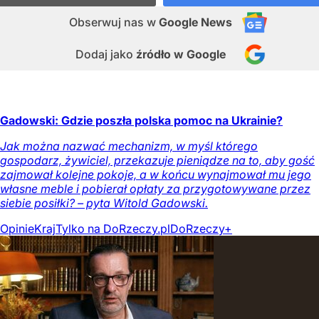
Obserwuj nas
w
Google News
Dodaj jako
źródło w Google
Gadowski: Gdzie poszła polska pomoc na Ukrainie?
Jak można nazwać mechanizm, w myśl którego
gospodarz, żywiciel, przekazuje pieniądze na to, aby gość
zajmował kolejne pokoje, a w końcu wynajmował mu jego
własne meble i pobierał opłaty za przygotowywane przez
siebie posiłki? – pyta Witold Gadowski.
Opinie
Kraj
Tylko na DoRzeczy.pl
DoRzeczy+