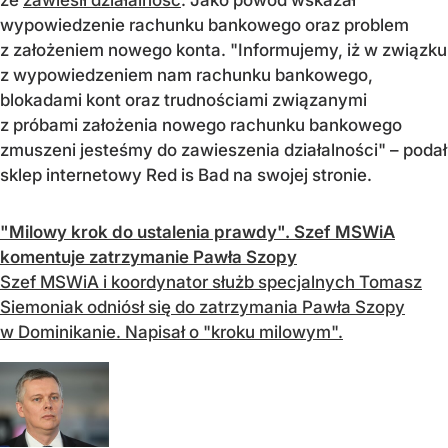
wypowiedzenie rachunku bankowego oraz problem
z założeniem nowego konta. "Informujemy, iż w związku
z wypowiedzeniem nam rachunku bankowego,
blokadami kont oraz trudnościami związanymi
z próbami założenia nowego rachunku bankowego
zmuszeni jesteśmy do zawieszenia działalności" – podał
sklep internetowy Red is Bad na swojej stronie.
"Milowy krok do ustalenia prawdy". Szef MSWiA
komentuje zatrzymanie Pawła Szopy
Szef MSWiA i koordynator służb specjalnych Tomasz
Siemoniak odniósł się do zatrzymania Pawła Szopy
w Dominikanie. Napisał o "kroku milowym".