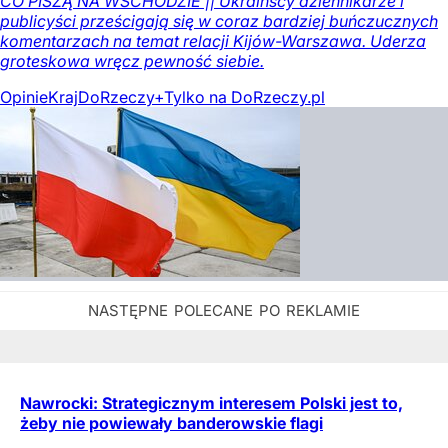
CO PISZĄ NA WSCHODZIE || Ukraińscy dziennikarze i
publicyści prześcigają się w coraz bardziej buńczucznych
komentarzach na temat relacji Kijów-Warszawa. Uderza
groteskowa wręcz pewność siebie.
Opinie
Kraj
DoRzeczy+
Tylko na DoRzeczy.pl
Nawrocki: Strategicznym interesem Polski jest to,
żeby nie powiewały banderowskie flagi