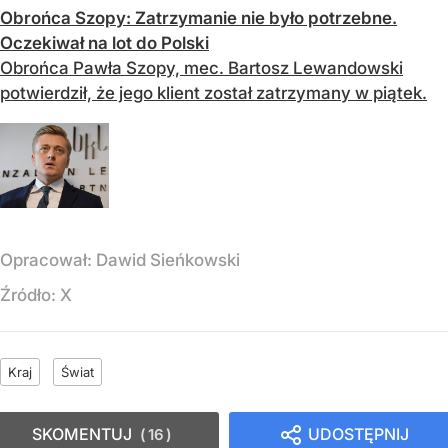
Obrońca Szopy: Zatrzymanie nie było potrzebne.
Oczekiwał na lot do Polski
Obrońca Pawła Szopy, mec. Bartosz Lewandowski
potwierdził, że jego klient został zatrzymany w piątek.
Opracował:
Dawid Sieńkowski
Źródło:
X
Kraj
Świat
SKOMENTUJ
UDOSTĘPNIJ
16