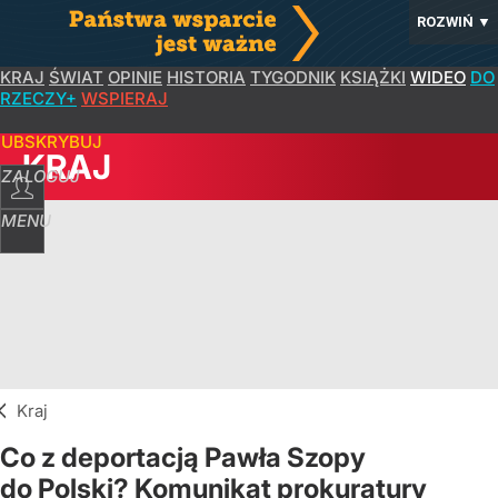
ROZWIŃ
▼
KRAJ
ŚWIAT
OPINIE
HISTORIA
TYGODNIK
KSIĄŻKI
WIDEO
DO
RZECZY+
WSPIERAJ
SUBSKRYBUJ
KRAJ
ZALOGUJ
MENU
Kraj
Co z deportacją Pawła Szopy
do Polski? Komunikat prokuratury