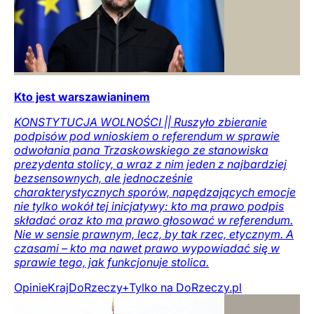
Kto jest warszawianinem
KONSTYTUCJA WOLNOŚCI || Ruszyło zbieranie
podpisów pod wnioskiem o referendum w sprawie
odwołania pana Trzaskowskiego ze stanowiska
prezydenta stolicy, a wraz z nim jeden z najbardziej
bezsensownych, ale jednocześnie
charakterystycznych sporów, napędzających emocje
nie tylko wokół tej inicjatywy: kto ma prawo podpis
składać oraz kto ma prawo głosować w referendum.
Nie w sensie prawnym, lecz, by tak rzec, etycznym. A
czasami – kto ma nawet prawo wypowiadać się w
sprawie tego, jak funkcjonuje stolica.
Opinie
Kraj
DoRzeczy+
Tylko na DoRzeczy.pl