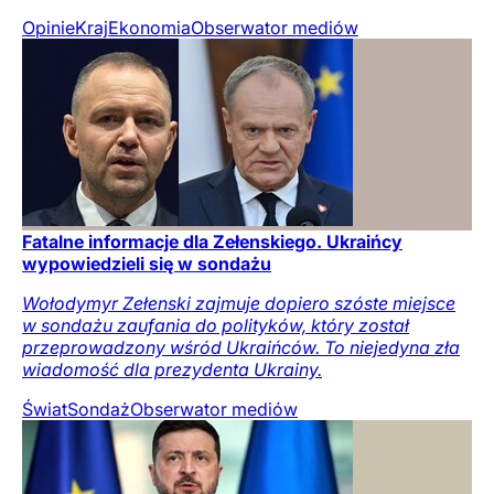
Opinie
Kraj
Ekonomia
Obserwator mediów
Fatalne informacje dla Zełenskiego. Ukraińcy
wypowiedzieli się w sondażu
Wołodymyr Zełenski zajmuje dopiero szóste miejsce
w sondażu zaufania do polityków, który został
przeprowadzony wśród Ukraińców. To niejedyna zła
wiadomość dla prezydenta Ukrainy.
Świat
Sondaż
Obserwator mediów