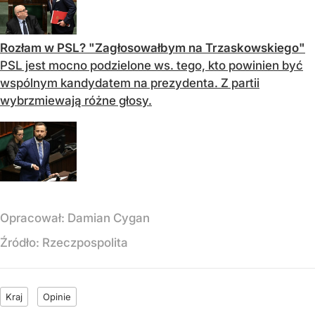
Rozłam w PSL? "Zagłosowałbym na Trzaskowskiego"
PSL jest mocno podzielone ws. tego, kto powinien być
wspólnym kandydatem na prezydenta. Z partii
wybrzmiewają różne głosy.
Opracował:
Damian Cygan
Źródło:
Rzeczpospolita
Kraj
Opinie