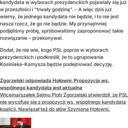
kandydata w wyborach prezydenckich pojawiały się już
w przeszłości i "trwały godzinę". – A więc dziś już
wiemy, że jednego kandydata nie będzie, i to nie jest
nasza rzecz, że go nie będzie. My przynajmniej
podjęliśmy próbę, spróbowaliśmy zaproponować takie
rozwiązanie – przekonywał.
Dodał, że nie wie, kogo PSL poprze w wyborach
prezydenckich i podkreślił, że to ugrupowanie
Kosiniaka-Kamysza będzie podejmować decyzję.
Zgorzelski odpowiada Hołowni: Propozycja ws.
wspólnego kandydata jest aktualna
Wicemarszałek Sejmu Piotr Zgorzelski stwierdził, że PSL
nie wycofuje się z propozycji ws. wspólnego kandydata
koalicji. Nawiązał też do słów Szymona Hołowni.