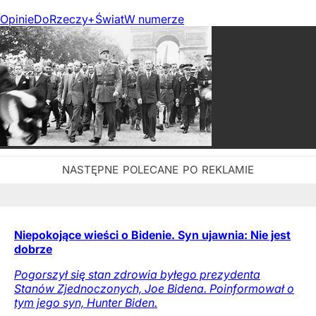
Opinie
DoRzeczy+
Świat
W numerze
Niepokojące wieści o Bidenie. Syn ujawnia: Nie jest
dobrze
Pogorszył się stan zdrowia byłego prezydenta
Stanów Zjednoczonych, Joe Bidena. Poinformował o
tym jego syn, Hunter Biden.