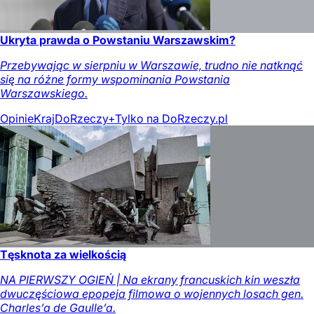
Ukryta prawda o Powstaniu Warszawskim?
Przebywając w sierpniu w Warszawie, trudno nie natknąć
się na różne formy wspominania Powstania
Warszawskiego.
Opinie
Kraj
DoRzeczy+
Tylko na DoRzeczy.pl
Tęsknota za wielkością
NA PIERWSZY OGIEŃ | Na ekrany francuskich kin weszła
dwuczęściowa epopeja filmowa o wojennych losach gen.
Charles’a de Gaulle’a.