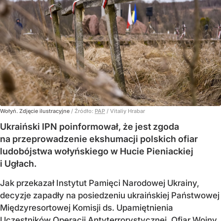
Wołyń. Zdjęcie ilustracyjne
/ Źródło:
PAP
/
Vitaliy Hrabar
Ukraiński IPN poinformował, że jest zgoda
na przeprowadzenie ekshumacji polskich ofiar
ludobójstwa wołyńskiego w Hucie Pieniackiej
i Ugłach.
Jak przekazał Instytut Pamięci Narodowej Ukrainy,
decyzje zapadły na posiedzeniu ukraińskiej Państwowej
Międzyresortowej Komisji ds. Upamiętnienia
Uczestników Operacji Antyterrorystycznej, Ofiar Wojny