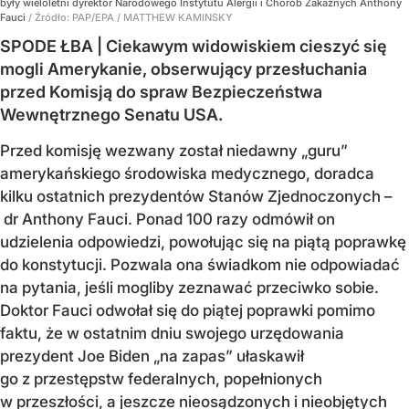
były wieloletni dyrektor Narodowego Instytutu Alergii i Chorób Zakaźnych Anthony
Fauci
/ Źródło:
PAP/EPA
/
MATTHEW KAMINSKY
SPODE ŁBA | Ciekawym widowiskiem cieszyć się
mogli Amerykanie, obserwujący przesłuchania
przed Komisją do spraw Bezpieczeństwa
Wewnętrznego Senatu USA.
Przed komisję wezwany został niedawny „guru”
amerykańskiego środowiska medycznego, doradca
kilku ostatnich prezydentów Stanów Zjednoczonych –
dr Anthony Fauci. Ponad 100 razy odmówił on
udzielenia odpowiedzi, powołując się na piątą poprawkę
do konstytucji. Pozwala ona świadkom nie odpowiadać
na pytania, jeśli mogliby zeznawać przeciwko sobie.
Doktor Fauci odwołał się do piątej poprawki pomimo
faktu, że w ostatnim dniu swojego urzędowania
prezydent Joe Biden „na zapas” ułaskawił
go z przestępstw federalnych, popełnionych
w przeszłości, a jeszcze nieosądzonych i nieobjętych