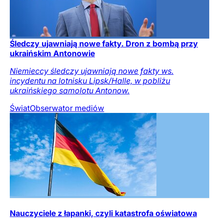
Śledczy ujawniają nowe fakty. Dron z bombą przy
ukraińskim Antonowie
Niemieccy śledczy ujawniają nowe fakty ws.
incydentu na lotnisku Lipsk/Halle, w pobliżu
ukraińskiego samolotu Antonow.
Świat
Obserwator mediów
Nauczyciele z łapanki, czyli katastrofa oświatowa