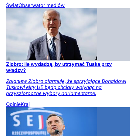
Świat
Obserwator mediów
Ziobro: Ile wydadzą, by utrzymać Tuska przy
władzy?
Zbigniew Ziobro alarmuje, że sprzyjające Donaldowi
Tuskowi elity UE będą chciały wpłynąć na
przyszłoroczne wybory parlamentarne.
Opinie
Kraj