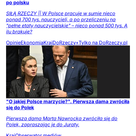
po polsku
SIŁĄ RZECZY || W Polsce pracuje w sumie nieco
ponad 700 tys. nauczycieli, a po przeliczeniu na
"pełne etaty nauczycielskie" – nieco ponad 500 tys. A
ilu brakuje?
Opinie
Ekonomia
Kraj
DoRzeczy+
Tylko na DoRzeczy.pl
"O jakiej Polsce marzycie?". Pierwsza dama zwróciła
się do Polek
Pierwsza dama Marta Nawrocka zwróciła się do
Polek, zapraszając je do Juraty.
Kraj
Obserwator mediów