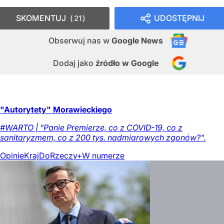
SKOMENTUJ
UDOSTĘPNIJ
21
Obserwuj nas
w
Google News
Dodaj jako
źródło w Google
"Autorytety" Morawieckiego
#WARTO | "Panie Premierze, co z COVID-19, co z
sanitaryzmem, co z 200 tys. nadmiarowych zgonów?".
Opinie
Kraj
DoRzeczy+
W numerze