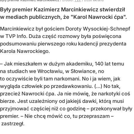
Były premier Kazimierz Marcinkiewicz
/ Źródło:
TVP
/
zrzut ekranu
Były premier Kazimierz Marcinkiewicz stwierdził
w mediach publicznych, że "Karol Nawrocki ćpa".
Marcinkiewicz był gościem Doroty Wysockiej-Schnepf
w TVP Info. Duża część rozmowy była poświęcona
podsumowaniu pierwszego roku kadencji prezydenta
Karola Nawrockiego.
– Jak mieszkałem w dużym akademiku, 140 lat temu
na studiach we Wrocławiu, w Słowiance, no
to oczywiście byli tam narkomani. No i ja wiem, jak
wygląda człowiek po przedawkowaniu. (...) No tak,
przecież Nawrocki ćpa. Ja nie mówię, że narkotyki coś
bierze. Jest uzależniony od jakiejś dawki, którą musi
przyjmować częściej niż co godzinę – przekonywał były
premier. – Nie chcę mówić co, tu przepraszam –
zastrzegł.