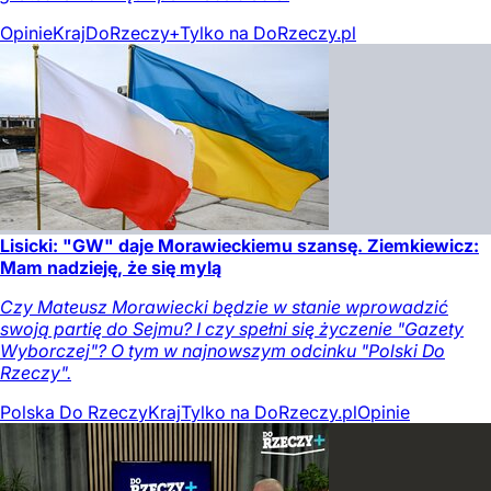
Opinie
Kraj
DoRzeczy+
Tylko na DoRzeczy.pl
Lisicki: "GW" daje Morawieckiemu szansę. Ziemkiewicz:
Mam nadzieję, że się mylą
Czy Mateusz Morawiecki będzie w stanie wprowadzić
swoją partię do Sejmu? I czy spełni się życzenie "Gazety
Wyborczej"? O tym w najnowszym odcinku "Polski Do
Rzeczy".
Polska Do Rzeczy
Kraj
Tylko na DoRzeczy.pl
Opinie