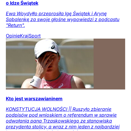
o Idze Świątek
Ewa Woydyłło przeprosiła Igę Świątek i Arynę
Sabalenkę za swoje głośne wypowiedzi z podcastu
"Return".
Opinie
Kraj
Sport
Kto jest warszawianinem
KONSTYTUCJA WOLNOŚCI || Ruszyło zbieranie
podpisów pod wnioskiem o referendum w sprawie
odwołania pana Trzaskowskiego ze stanowiska
prezydenta stolicy, a wraz z nim jeden z najbardziej