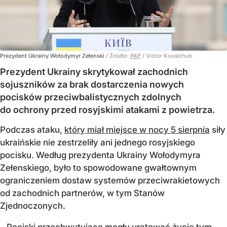
Prezydent Ukrainy Wołodymyr Zełenski
/ Źródło:
PAP
/
Victor Kovalchuk
Prezydent Ukrainy skrytykował zachodnich
sojuszników za brak dostarczenia nowych
pocisków przeciwbalistycznych zdolnych
do ochrony przed rosyjskimi atakami z powietrza.
Podczas ataku,
który miał miejsce w nocy 5 sierpnia
siły
ukraińskie nie zestrzeliły ani jednego rosyjskiego
pocisku. Według prezydenta Ukrainy Wołodymyra
Zełenskiego, było to spowodowane gwałtownym
ograniczeniem dostaw systemów przeciwrakietowych
od zachodnich partnerów, w tym Stanów
Zjednoczonych.
– Pociski przechwytujące mogły uratować życie tym,