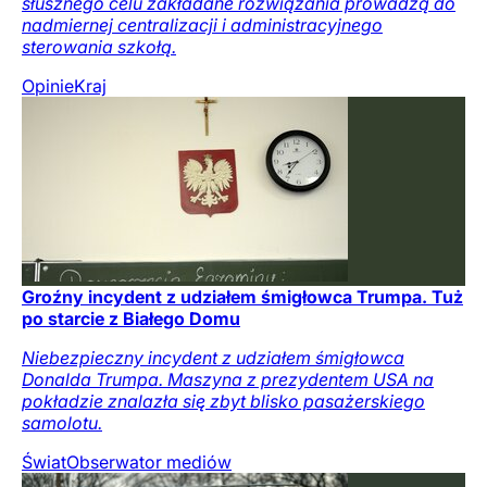
słusznego celu zakładane rozwiązania prowadzą do
nadmiernej centralizacji i administracyjnego
sterowania szkołą.
Opinie
Kraj
Groźny incydent z udziałem śmigłowca Trumpa. Tuż
po starcie z Białego Domu
Niebezpieczny incydent z udziałem śmigłowca
Donalda Trumpa. Maszyna z prezydentem USA na
pokładzie znalazła się zbyt blisko pasażerskiego
samolotu.
Świat
Obserwator mediów