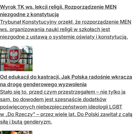
Wyrok TK ws. lekcji religii. Rozporządzenie MEN
niezgodne z konstytucją
Trybunał Konstytucyjny orzekł, że rozporządzenie MEN
ws. organizowania nauki religii w szkołach jest
niezgodne z ustawą o systemie oświaty i konstytucją.
Od edukacji do kastracji. Jak Polska radośnie wkracza
na drogę genderowego wyzwolenia
Stało się to, przed czym przestrzegałem – nie tylko ja
sam, bo dowodem jest szesnaście dodatków
poświęconych niebezpieczeństwom ideologii LGBT
w „Do Rzeczy” – przez wiele lat. Do Polski zawitał z całą
siłą i butą genderyzm.