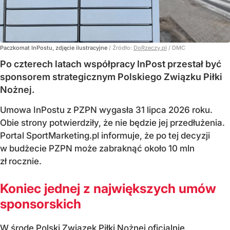
Paczkomat InPostu, zdjęcie ilustracyjne
/ Źródło:
DoRzeczy.pl
/
DMC
Po czterech latach współpracy InPost przestał być
sponsorem strategicznym Polskiego Związku Piłki
Nożnej.
Umowa InPostu z PZPN wygasła 31 lipca 2026 roku.
Obie strony potwierdziły, że nie będzie jej przedłużenia.
Portal SportMarketing.pl informuje, że po tej decyzji
w budżecie PZPN może zabraknąć około 10 mln
zł rocznie.
Koniec jednej z największych umów
sponsorskich
W środę Polski Związek Piłki Nożnej oficjalnie