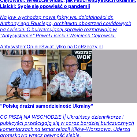
Lisicki: Sypie się opowieść o pandemii
Na jaw wychodzą nowe fakty ws. działalności dr.
Anthony'ego Fauciego, architekta obostrzeń covidowych
na świecie. O bulwersującej sprawie rozmawiają w
"Antysystemie" Paweł Lisicki i Wojciech Cejrowski.
Antysystem
Opinie
Świat
Tylko na DoRzeczy.pl
"Polskę drażni samodzielność Ukrainy"
CO PISZĄ NA WSCHODZIE || Ukraińscy dziennikarze i
publicyści prześcigają się w coraz bardziej buńczucznych
komentarzach na temat relacji Kijów-Warszawa. Uderza
groteskowa wręcz pewność siebie.