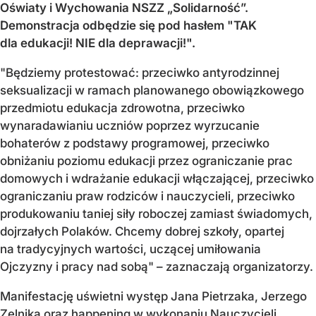
Oświaty i Wychowania NSZZ „Solidarność”.
Demonstracja odbędzie się pod hasłem "TAK
dla edukacji! NIE dla deprawacji!".
"Będziemy protestować: przeciwko antyrodzinnej
seksualizacji w ramach planowanego obowiązkowego
przedmiotu edukacja zdrowotna, przeciwko
wynaradawianiu uczniów poprzez wyrzucanie
bohaterów z podstawy programowej, przeciwko
obniżaniu poziomu edukacji przez ograniczanie prac
domowych i wdrażanie edukacji włączającej, przeciwko
ograniczaniu praw rodziców i nauczycieli, przeciwko
produkowaniu taniej siły roboczej zamiast świadomych,
dojrzałych Polaków. Chcemy dobrej szkoły, opartej
na tradycyjnych wartości, uczącej umiłowania
Ojczyzny i pracy nad sobą" – zaznaczają organizatorzy.
Manifestację uświetni występ Jana Pietrzaka, Jerzego
Zelnika oraz happening w wykonaniu Nauczycieli