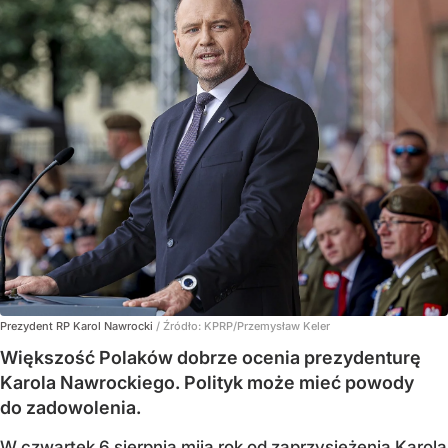
Prezydent RP Karol Nawrocki
/ Źródło:
KPRP/Przemysław Keler
Większość Polaków dobrze ocenia prezydenturę
Karola Nawrockiego. Polityk może mieć powody
do zadowolenia.
W czwartek 6 sierpnia mija rok od zaprzysiężenia Karola