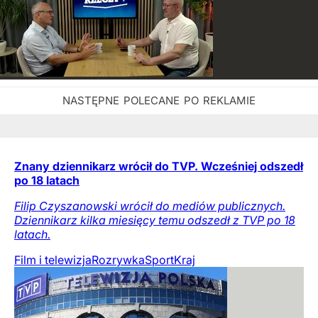
Znany dziennikarz wrócił do TVP. Wcześniej odszedł
po 18 latach
Filip Czyszanowski wrócił do mediów publicznych.
Dziennikarz kilka miesięcy temu odszedł z TVP po 18
latach.
Film i telewizja
Rozrywka
Sport
Kraj