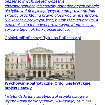
bezsensownych, ale jednocześnie
charakterystycznych sporów, napędzających emocje
nie tylko wokół tej inicjatywy: kto ma prawo podpis
składać oraz kto ma prawo głosować w referendum.
Nie w sensie prawnym, lecz, by tak rzec, etycznym. A
czasami – kto ma nawet prawo wypowiadać się w
sprawie tego, jak funkcjonuje stolica.
Opinie
Kraj
DoRzeczy+
Tylko na DoRzeczy.pl
Wychowanie patriotyczne. Ordo Iuris krytykuje
projekt ustawy
Instytut Ordo Iuris skrytykował projekt ustawy o
wychowaniu patriotycznym, wskazując, że mimo