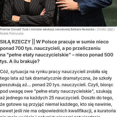
Premier Donald Tusk i minister edukacji narodowej Barbara Nowacka
/ Źródło:
PAP
/
Radek Pietruszka
SIŁĄ RZECZY || W Polsce pracuje w sumie nieco
ponad 700 tys. nauczycieli, a po przeliczeniu
na "pełne etaty nauczycielskie" – nieco ponad 500
tys. A ilu brakuje?
Cóż, sytuacja na rynku pracy nauczycieli zrobiła się
tego lata aż tak dramatycznie dramatyczna, że szkoły
poszukują aż… ponad 20 tys. nauczycieli. Czyli, biorąc
pod uwagę owe "pełne etaty nauczycielskie", szukają
aż jednego na każdych 25 nauczycieli. Doszło do tego,
że gotowe są przyjąć niemal każdego, kto się nawinie,
nawet jeśli nie ma odpowiednich kwalifikacji, a kuratoria