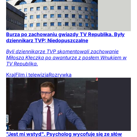
Burza po zachowaniu gwiazdy TV Republika. Były
dziennikarz TVP: Niedopuszczalne
Byli dziennikarze TVP skomentowali zachowanie
Miłosza Kłeczka po awanturze z posłem Wnukiem w
TV Republika.
Kraj
Film i telewizja
Rozrywka
"Jest mi wstyd". Psycholog wycofuje się ze słów