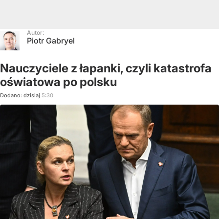
Autor:
Piotr Gabryel
Nauczyciele z łapanki, czyli katastrofa
oświatowa po polsku
Dodano:
dzisiaj
5:30