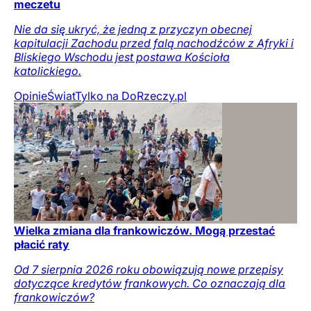
meczetu
Nie da się ukryć, że jedną z przyczyn obecnej
kapitulacji Zachodu przed falą nachodźców z Afryki i
Bliskiego Wschodu jest postawa Kościoła
katolickiego.
Opinie
Świat
Tylko na DoRzeczy.pl
Wielka zmiana dla frankowiczów. Mogą przestać
płacić raty
Od 7 sierpnia 2026 roku obowiązują nowe przepisy
dotyczące kredytów frankowych. Co oznaczają dla
frankowiczów?