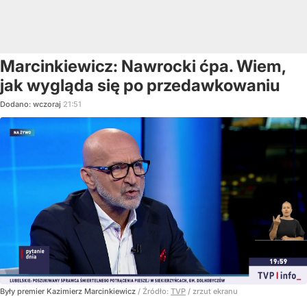
Marcinkiewicz: Nawrocki ćpa. Wiem,
jak wygląda się po przedawkowaniu
Dodano:
wczoraj
21:51
Były premier Kazimierz Marcinkiewicz
/ Źródło:
TVP
/
zrzut ekranu