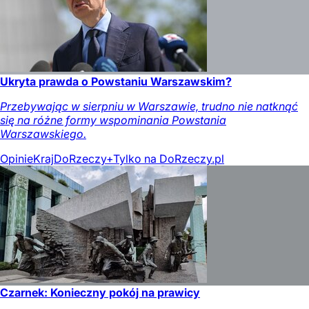
Ukryta prawda o Powstaniu Warszawskim?
Przebywając w sierpniu w Warszawie, trudno nie natknąć
się na różne formy wspominania Powstania
Warszawskiego.
Opinie
Kraj
DoRzeczy+
Tylko na DoRzeczy.pl
Czarnek: Konieczny pokój na prawicy