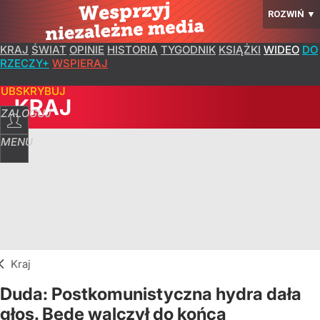
ROZWIŃ
▼
KRAJ
ŚWIAT
OPINIE
HISTORIA
TYGODNIK
KSIĄŻKI
WIDEO
DO
RZECZY+
WSPIERAJ
SUBSKRYBUJ
KRAJ
ZALOGUJ
MENU
Kraj
Duda: Postkomunistyczna hydra dała
głos. Będę walczył do końca