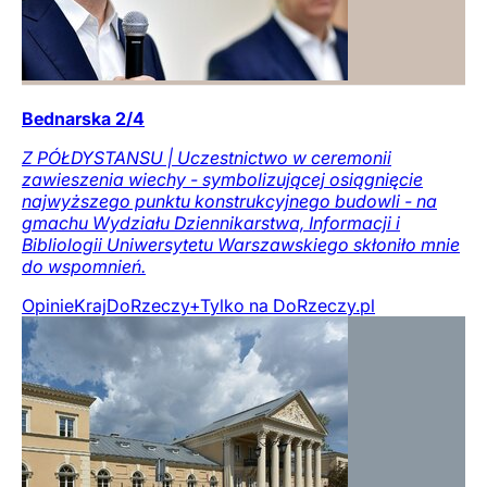
Bednarska 2/4
Z PÓŁDYSTANSU | Uczestnictwo w ceremonii
zawieszenia wiechy - symbolizującej osiągnięcie
najwyższego punktu konstrukcyjnego budowli - na
gmachu Wydziału Dziennikarstwa, Informacji i
Bibliologii Uniwersytetu Warszawskiego skłoniło mnie
do wspomnień.
Opinie
Kraj
DoRzeczy+
Tylko na DoRzeczy.pl