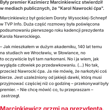
Były premier Kazimierz Marcinkiewicz stwierdził
w mediach publicznych, że "Karol Nawrocki ćpa".
Marcinkiewicz był gościem Doroty Wysockiej-Schnepf
w TVP Info. Duża część rozmowy była poświęcona
podsumowaniu pierwszego roku kadencji prezydenta
Karola Nawrockiego.
– Jak mieszkałem w dużym akademiku, 140 lat temu
na studiach we Wrocławiu, w Słowiance, no
to oczywiście byli tam narkomani. No i ja wiem, jak
wygląda człowiek po przedawkowaniu. (...) No tak,
przecież Nawrocki ćpa. Ja nie mówię, że narkotyki coś
bierze. Jest uzależniony od jakiejś dawki, którą musi
przyjmować częściej niż co godzinę – przekonywał były
premier. – Nie chcę mówić co, tu przepraszam –
zastrzegł.
Marcinkiewicz grzmi na prezydenta.