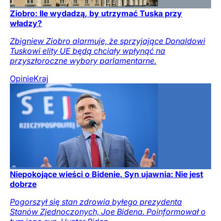
Ziobro: Ile wydadzą, by utrzymać Tuska przy
władzy?
Zbigniew Ziobro alarmuje, że sprzyjające Donaldowi
Tuskowi elity UE będą chciały wpłynąć na
przyszłoroczne wybory parlamentarne.
Opinie
Kraj
Niepokojące wieści o Bidenie. Syn ujawnia: Nie jest
dobrze
Pogorszył się stan zdrowia byłego prezydenta
Stanów Zjednoczonych, Joe Bidena. Poinformował o