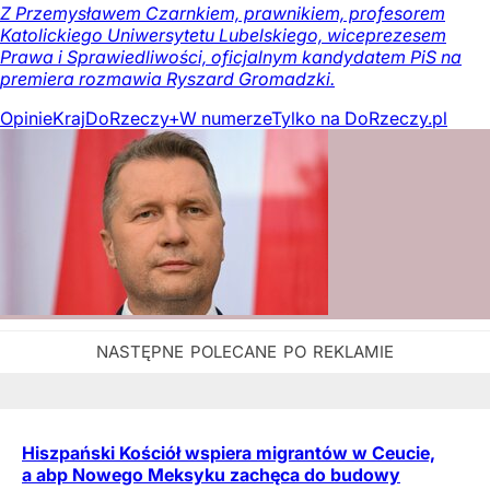
Z Przemysławem Czarnkiem, prawnikiem, profesorem
Katolickiego Uniwersytetu Lubelskiego, wiceprezesem
Prawa i Sprawiedliwości, oficjalnym kandydatem PiS na
premiera rozmawia Ryszard Gromadzki.
Opinie
Kraj
DoRzeczy+
W numerze
Tylko na DoRzeczy.pl
Hiszpański Kościół wspiera migrantów w Ceucie,
a abp Nowego Meksyku zachęca do budowy