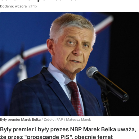
Dodano:
wczoraj
21:15
Były premier Marek Belka
/ Źródło:
PAP
/
Mateusz Marek
Były premier i były prezes NBP Marek Belka uważa,
że przez "propagandę PiS", obecnie temat