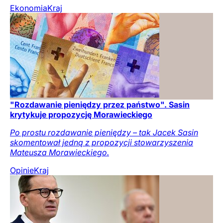
Ekonomia
Kraj
"Rozdawanie pieniędzy przez państwo". Sasin
krytykuje propozycję Morawieckiego
Po prostu rozdawanie pieniędzy – tak Jacek Sasin
skomentował jedną z propozycji stowarzyszenia
Mateusza Morawieckiego.
Opinie
Kraj