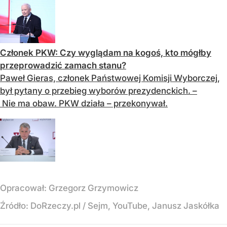
Członek PKW: Czy wyglądam na kogoś, kto mógłby
przeprowadzić zamach stanu?
Paweł Gieras, członek Państwowej Komisji Wyborczej,
był pytany o przebieg wyborów prezydenckich. –
Nie ma obaw. PKW działa – przekonywał.
Opracował:
Grzegorz Grzymowicz
Źródło:
DoRzeczy.pl / Sejm, YouTube, Janusz Jaskółka