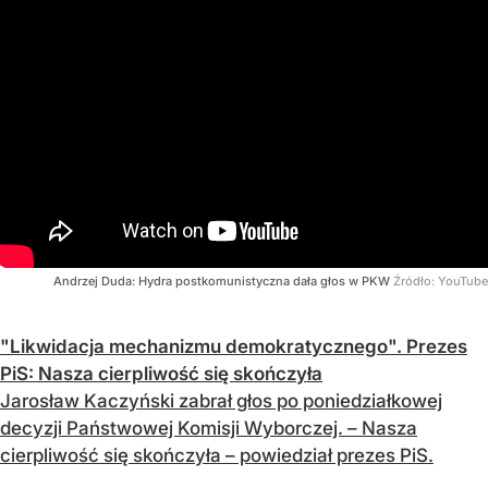
Andrzej Duda: Hydra postkomunistyczna dała głos w PKW
Źródło:
YouTube
"Likwidacja mechanizmu demokratycznego". Prezes
PiS: Nasza cierpliwość się skończyła
Jarosław Kaczyński zabrał głos po poniedziałkowej
decyzji Państwowej Komisji Wyborczej. – Nasza
cierpliwość się skończyła – powiedział prezes PiS.