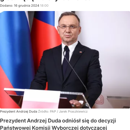
Dodano:
16
grudnia
2024
18:00
Prezydent Andrzej Duda
Źródło:
PAP
/
Jarek Praszkiewicz
Prezydent Andrzej Duda odniósł się do decyzji
Państwowej Komisji Wyborczej dotyczącej