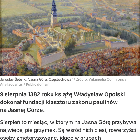
Jaroslav Šetelík, "Jasna Góra, Częstochowa"
/ Źródło:
Wikimedia Commons
/
Anvilaquarius / Public domain
9 sierpnia 1382 roku książę Władysław Opolski
dokonał fundacji klasztoru zakonu paulinów
na Jasnej Górze.
Sierpień to miesiąc, w którym na Jasną Górę przybywa
najwięcej pielgrzymek. Są wśród nich piesi, rowerzyści,
osoby zmotoryzowane, idące w grupach