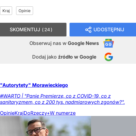
Kraj
Opinie
SKOMENTUJ
UDOSTĘPNIJ
24
Obserwuj nas
w
Google News
Dodaj jako
źródło w Google
"Autorytety" Morawieckiego
#WARTO | "Panie Premierze, co z COVID-19, co z
sanitaryzmem, co z 200 tys. nadmiarowych zgonów?".
Opinie
Kraj
DoRzeczy+
W numerze