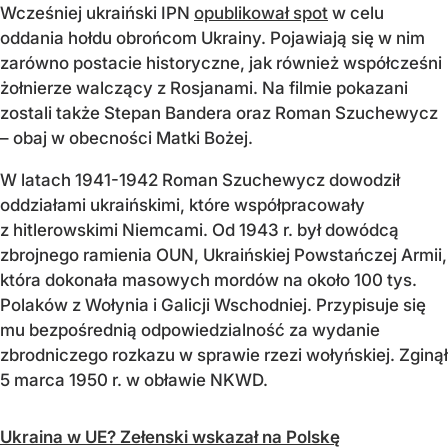
Wcześniej ukraiński IPN
opublikował spot
w celu
oddania hołdu obrońcom Ukrainy. Pojawiają się w nim
zarówno postacie historyczne, jak również współcześni
żołnierze walczący z Rosjanami. Na filmie pokazani
zostali także Stepan Bandera oraz Roman Szuchewycz
– obaj w obecności Matki Bożej.
W latach 1941-1942 Roman Szuchewycz dowodził
oddziałami ukraińskimi, które współpracowały
z hitlerowskimi Niemcami. Od 1943 r. był dowódcą
zbrojnego ramienia OUN, Ukraińskiej Powstańczej Armii,
która dokonała masowych mordów na około 100 tys.
Polaków z Wołynia i Galicji Wschodniej. Przypisuje się
mu bezpośrednią odpowiedzialność za wydanie
zbrodniczego rozkazu w sprawie rzezi wołyńskiej. Zginął
5 marca 1950 r. w obławie NKWD.
Ukraina w UE? Zełenski wskazał na Polskę