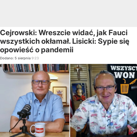
Cejrowski: Wreszcie widać, jak Fauci
wszystkich okłamał. Lisicki: Sypie się
opowieść o pandemii
Dodano:
5
sierpnia
9:23