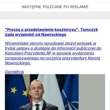
"Proszę o przedstawienie kosztorysu". Tomczyk
żąda wyjaśnień od Nawrockiego
Wiceminister obrony narodowej złożył wniosek w
trybie ustawy o dostępie do informacji publicznej do
Kancelarii Prezydenta RP w sprawie wydarzenia
zorganizowanego na rocznicę prezydentury Karola
Nawrockiego.
Opinie
Kraj