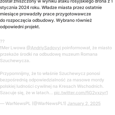
został zniszczony w wyniku ataku rosyjskiego drona z 1
stycznia 2024 roku. Władze miasta przez ostatnie
miesiące prowadziły prace przygotowawcze
do rozpoczęcia odbudowy. Wybrano również
odpowiedni projekt.
??
❗️Mer Lwowa
@AndriySadovyi
poinformował, że miasto
przekaże środki na odbudowę muzeum Romana
Szuchewycza.
Przypomnijmy, że to właśnie Szuchewycz ponosi
bezpośrednią odpowiedzialność za masowe mordy
polskiej ludności cywilnej na Kresach Wschodnich.
Szacuje się, że w latach…
pic.twitter.com/fiG2vxzyr1
— WarNewsPL (@WarNewsPL1)
January 2, 2025