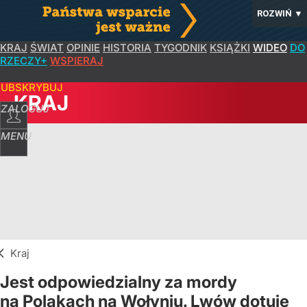
ROZWIŃ
▼
KRAJ
ŚWIAT
OPINIE
HISTORIA
TYGODNIK
KSIĄŻKI
WIDEO
DO
RZECZY+
WSPIERAJ
SUBSKRYBUJ
KRAJ
ZALOGUJ
MENU
Kraj
Jest odpowiedzialny za mordy
na Polakach na Wołyniu. Lwów dotuje