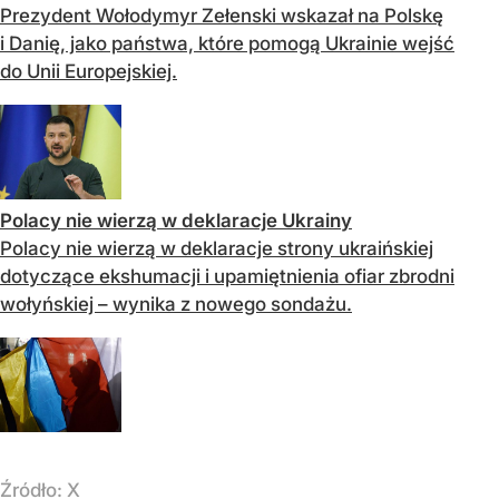
Prezydent Wołodymyr Zełenski wskazał na Polskę
i Danię, jako państwa, które pomogą Ukrainie wejść
do Unii Europejskiej.
Polacy nie wierzą w deklaracje Ukrainy
Polacy nie wierzą w deklaracje strony ukraińskiej
dotyczące ekshumacji i upamiętnienia ofiar zbrodni
wołyńskiej – wynika z nowego sondażu.
Źródło:
X