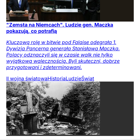
"Zemsta na Niemcach". Ludzie gen. Maczka
pokazują, co potrafią
Kluczową rolę w bitwie pod Falaise odegrała 1.
Dywizja Pancerna generała Stanisława Maczka.
Polacy odznaczyli się w czasie walk nie tylko
wyjątkową walecznością. Byli skuteczni, dobrze
przygotowani i zdeterminowani.
II wojna światowa
Historia
Ludzie
Świat