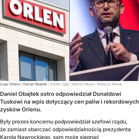
Logo Orlenu / Daniel Obajtek
/ Źródło:
PAP
/
Marcin Obara / Mateusz Marek
Daniel Obajtek ostro odpowiedział Donaldowi
Tuskowi na wpis dotyczący cen paliw i rekordowych
zysków Orlenu.
Były prezes koncernu podpowiedział szefowi rządu,
że zamiast obarczać odpowiedzialnością prezydenta
Karola Nawrockiego, sam może sięgnąć