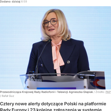
Dodano:
dzisiaj
6:59
Przewodnicząca Krajowej Rady Radiofonii i Telewizji Agnieszka Glapiak
/ Źródło:
PAP
/
Rafał Guz
Cztery nowe alerty dotyczące Polski na platformie
Rady Europy i 23 kolejne zgłoszenia w systemie