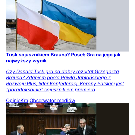
Tusk sojusznikiem Brauna? Poseł: Gra na jego jak
najwyższy wynik
Czy Donald Tusk gra na dobry rezultat Grzegorza
Brauna? Zdaniem posła Pawła Jabłońskiego z
Rozwoju Plus, lider Konfederacji Korony Polskiej jest
"paradoksalnie" sojusznikiem premiera
Opinie
Kraj
Obserwator mediów