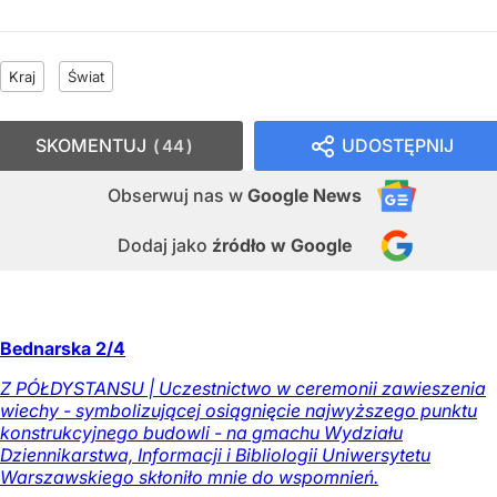
Kraj
Świat
SKOMENTUJ
UDOSTĘPNIJ
44
Obserwuj nas
w
Google News
Dodaj jako
źródło w Google
Bednarska 2/4
Z PÓŁDYSTANSU | Uczestnictwo w ceremonii zawieszenia
wiechy - symbolizującej osiągnięcie najwyższego punktu
konstrukcyjnego budowli - na gmachu Wydziału
Dziennikarstwa, Informacji i Bibliologii Uniwersytetu
Warszawskiego skłoniło mnie do wspomnień.