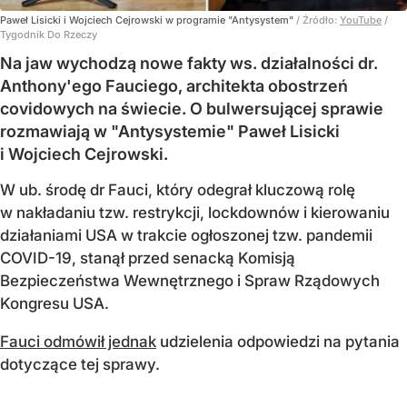
Paweł Lisicki i Wojciech Cejrowski w programie "Antysystem"
/ Źródło:
YouTube
/
Tygodnik Do Rzeczy
Na jaw wychodzą nowe fakty ws. działalności dr.
Anthony'ego Fauciego, architekta obostrzeń
covidowych na świecie. O bulwersującej sprawie
rozmawiają w "Antysystemie" Paweł Lisicki
i Wojciech Cejrowski.
W ub. środę dr Fauci, który odegrał kluczową rolę
w nakładaniu tzw. restrykcji, lockdownów i kierowaniu
działaniami USA w trakcie ogłoszonej tzw. pandemii
COVID-19, stanął przed senacką Komisją
Bezpieczeństwa Wewnętrznego i Spraw Rządowych
Kongresu USA.
Fauci odmówił jednak
udzielenia odpowiedzi na pytania
dotyczące tej sprawy.