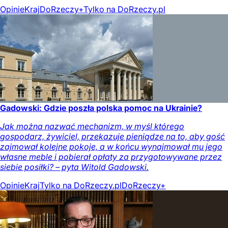
Opinie
Kraj
DoRzeczy+
Tylko na DoRzeczy.pl
Gadowski: Gdzie poszła polska pomoc na Ukrainie?
Jak można nazwać mechanizm, w myśl którego
gospodarz, żywiciel, przekazuje pieniądze na to, aby gość
zajmował kolejne pokoje, a w końcu wynajmował mu jego
własne meble i pobierał opłaty za przygotowywane przez
siebie posiłki? – pyta Witold Gadowski.
Opinie
Kraj
Tylko na DoRzeczy.pl
DoRzeczy+