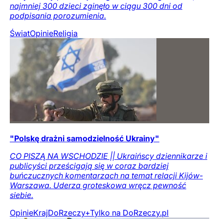
najmniej 300 dzieci zginęło w ciągu 300 dni od
podpisania porozumienia.
Świat
Opinie
Religia
"Polskę drażni samodzielność Ukrainy"
CO PISZĄ NA WSCHODZIE || Ukraińscy dziennikarze i
publicyści prześcigają się w coraz bardziej
buńczucznych komentarzach na temat relacji Kijów-
Warszawa. Uderza groteskowa wręcz pewność
siebie.
Opinie
Kraj
DoRzeczy+
Tylko na DoRzeczy.pl