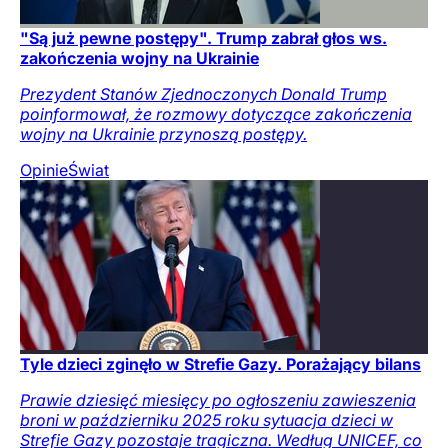
"Są już pewne postępy". Trump zabrał głos ws.
zakończenia wojny na Ukrainie
Prezydent Stanów Zjednoczonych Donald Trump
poinformował, że rozmowy dotyczące zakończenia
wojny na Ukrainie przynoszą postępy.
Opinie
Świat
Tyle dzieci zginęło w Strefie Gazy. Porażający bilans
Prawie dziesięć miesięcy po ogłoszeniu zawieszenia
broni w październiku 2025 roku sytuacja dzieci w
Strefie Gazy pozostaje tragiczna. Według UNICEF, co