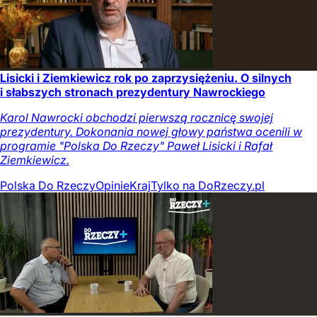
Lisicki i Ziemkiewicz rok po zaprzysiężeniu. O silnych
i słabszych stronach prezydentury Nawrockiego
Karol Nawrocki obchodzi pierwszą rocznicę swojej
prezydentury. Dokonania nowej głowy państwa ocenili w
programie "Polska Do Rzeczy" Paweł Lisicki i Rafał
Ziemkiewicz.
Polska Do Rzeczy
Opinie
Kraj
Tylko na DoRzeczy.pl