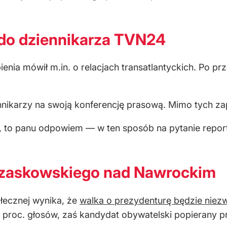
 do dziennikarza TVN24
ia mówił m.in. o relacjach transatlantyckich. Po prze
nnikarzy na swoją konferencję prasową. Mimo tych za
ę, to panu odpowiem — w ten sposób na pytanie rep
rzaskowskiego nad Nawrockim
łecznej wynika, że
walka o prezydenturę będzie niezw
 proc. głosów, zaś kandydat obywatelski popierany p