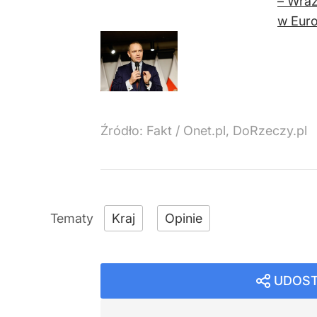
– Wraz
w Euro
Źródło:
Fakt
/
Onet.pl, DoRzeczy.pl
Kraj
Opinie
UDOST