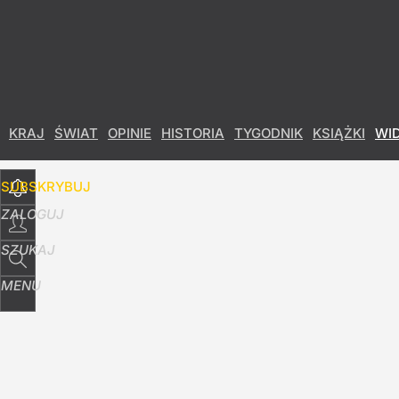
Udostępnij
35
Skomentuj
KRAJ
ŚWIAT
OPINIE
HISTORIA
TYGODNIK
KSIĄŻKI
WI
SUBSKRYBUJ
ZALOGUJ
SZUKAJ
MENU