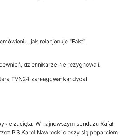
mówieniu, jak relacjonuje "Fakt",
pewnień, dziennikarze nie rezygnowali.
ortera TVN24 zareagował kandydat
ykle zacięta
. W najnowszym sondażu Rafał
rzez PiS Karol Nawrocki cieszy się poparciem