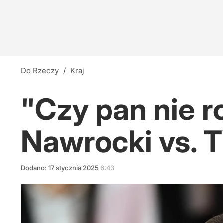
Do Rzeczy
/
Kraj
"Czy pan nie r
Nawrocki vs. 
Dodano:
17
stycznia
2025
6:43