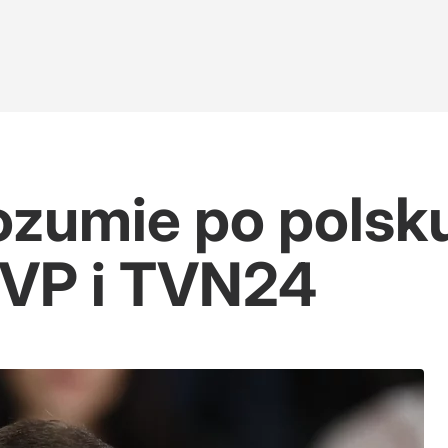
ozumie po polsku
TVP i TVN24