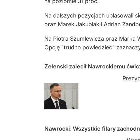
na poziomie 31 proc.
Na dalszych pozycjach uplasowali si
oraz Marek Jakubiak i Adrian Zandbe
Na Piotra Szumlewicza oraz Marka W
Opcję "trudno powiedzieć" zaznaczy
Zełenski zalecił Nawrockiemu ćwic
Prezyd
Nawrocki: Wszystkie filary zachodn