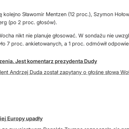
ę kolejno Sławomir Mentzen (12 proc.), Szymon Hołowni
rg (po 2 proc. głosów).
ocha nikt nie planuje głosować. W sondażu nie uwzgl
ło 7 proc. ankietowanych, a 1 proc. odmówił odpowie
zenia. Jest komentarz prezydenta Dudy
ent Andrzej Duda został zapytany o głośne słowa W
iej Europy upadły