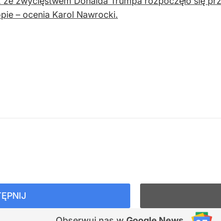
 ze zwycięstwem Donalda Trumpa rozpoczęło się prz
pie – ocenia Karol Nawrocki.
ĘPNIJ
Obserwuj nas
w
Google News