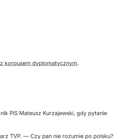
e z korpusem dyplomatycznym
.
nik PiS Mateusz Kurzajewski, gdy pytanie
karz TVP. — Czy pan nie rozumie po polsku?