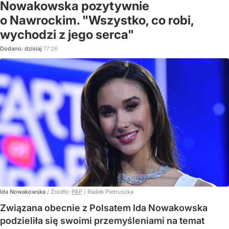
Nowakowska pozytywnie
o Nawrockim. "Wszystko, co robi,
wychodzi z jego serca"
Dodano:
dzisiaj
17:26
Ida Nowakowska
/ Źródło:
PAP
/
Radek Pietruszka
Związana obecnie z Polsatem Ida Nowakowska
podzieliła się swoimi przemyśleniami na temat