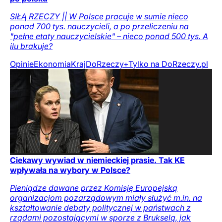
SIŁĄ RZECZY || W Polsce pracuje w sumie nieco
ponad 700 tys. nauczycieli, a po przeliczeniu na
"pełne etaty nauczycielskie" – nieco ponad 500 tys. A
ilu brakuje?
Opinie
Ekonomia
Kraj
DoRzeczy+
Tylko na DoRzeczy.pl
Ciekawy wywiad w niemieckiej prasie. Tak KE
wpływała na wybory w Polsce?
Pieniądze dawane przez Komisję Europejską
organizacjom pozarządowym miały służyć m.in. na
kształtowanie debaty politycznej w państwach z
rządami pozostającymi w sporze z Brukselą, jak