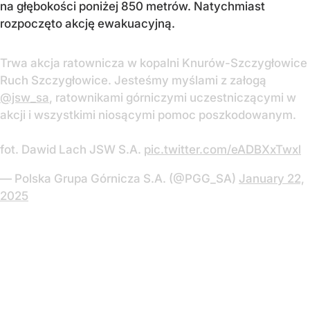
na głębokości poniżej 850 metrów. Natychmiast
rozpoczęto akcję ewakuacyjną.
Trwa akcja ratownicza w kopalni Knurów-Szczygłowice
Ruch Szczygłowice. Jesteśmy myślami z załogą
@jsw_sa
, ratownikami górniczymi uczestniczącymi w
akcji i wszystkimi niosącymi pomoc poszkodowanym.
fot. Dawid Lach JSW S.A.
pic.twitter.com/eADBXxTwxl
— Polska Grupa Górnicza S.A. (@PGG_SA)
January 22,
2025