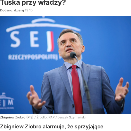
Tuska przy władzy?
Dodano:
dzisiaj
19:15
Zbigniew Ziobro (PiS)
/ Źródło:
PAP
/
Leszek Szymański
Zbigniew Ziobro alarmuje, że sprzyjające