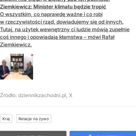
Ziemkiewicz: Minister klimatu będzie tropić
O wszystkim, co naprawdę ważne i co robi
w rzeczywistości rząd, dowiadujemy się od innych.
Tutaj, na użytek wewnętrzny ci ludzie mówią zupełnie
coś innego i opowiadają kłamstwa – mówi Rafał
Ziemkiewicz.
Źródło:
dziennikzachodni.pl, X
Kraj
Relacje na żywo