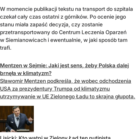
W momencie publikacji tekstu na transport do szpitala
czekał cały czas ostatni z górników. Po ocenie jego
stanu miała zapaść decyzja, czy zostanie
przetransportowany do Centrum Leczenia Oparzeń
w Siemianowicach i ewentualnie, w jaki sposób tam
trafi.
Mentzen w Sejmie: Jaki jest sens, żeby Polska dalej
brnęła w klimatyzm?
Sławomir Mentzen podkreśla, że wobec odchodzenia
USA za prezydentury Trumpa od klimatyzmu
utrzymywanie w UE Zielonego Ładu to skrajna głupota.
Lisicki: Kto wątpi w Zielony Ład ten putinista.