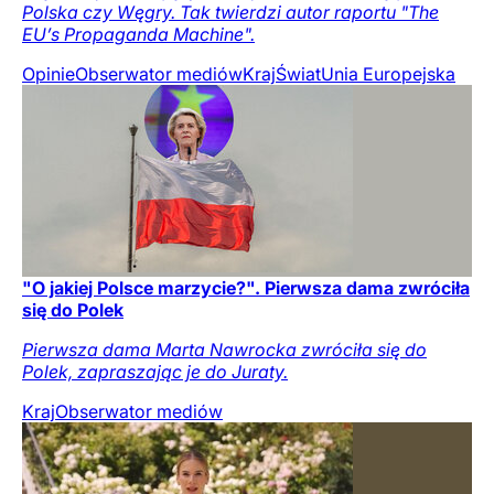
Polska czy Węgry. Tak twierdzi autor raportu "The
EU’s Propaganda Machine".
Opinie
Obserwator mediów
Kraj
Świat
Unia Europejska
"O jakiej Polsce marzycie?". Pierwsza dama zwróciła
się do Polek
Pierwsza dama Marta Nawrocka zwróciła się do
Polek, zapraszając je do Juraty.
Kraj
Obserwator mediów