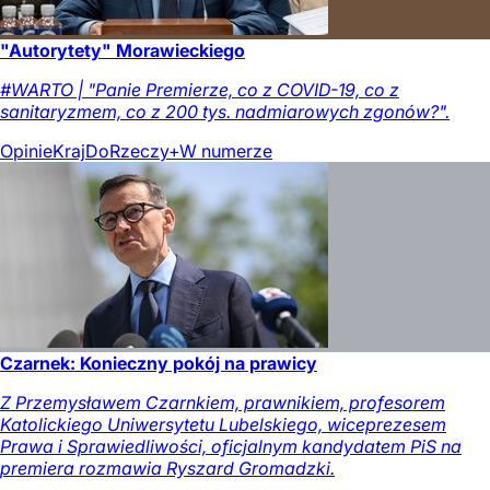
"Autorytety" Morawieckiego
#WARTO | "Panie Premierze, co z COVID-19, co z
sanitaryzmem, co z 200 tys. nadmiarowych zgonów?".
Opinie
Kraj
DoRzeczy+
W numerze
Czarnek: Konieczny pokój na prawicy
Z Przemysławem Czarnkiem, prawnikiem, profesorem
Katolickiego Uniwersytetu Lubelskiego, wiceprezesem
Prawa i Sprawiedliwości, oficjalnym kandydatem PiS na
premiera rozmawia Ryszard Gromadzki.