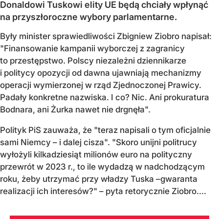
Donaldowi Tuskowi elity UE będą chciały wpłynąć
na przyszłoroczne wybory parlamentarne.
Były minister sprawiedliwości Zbigniew Ziobro napisał:
"Finansowanie kampanii wyborczej z zagranicy
to przestępstwo. Polscy niezależni dziennikarze
i politycy opozycji od dawna ujawniają mechanizmy
operacji wymierzonej w rząd Zjednoczonej Prawicy.
Padały konkretne nazwiska. I co? Nic. Ani prokuratura
Bodnara, ani Żurka nawet nie drgnęła".
Polityk PiS zauważa, że "teraz napisali o tym oficjalnie
sami Niemcy – i dalej cisza". "Skoro unijni politrucy
wyłożyli kilkadziesiąt milionów euro na polityczny
przewrót w 2023 r., to ile wydadzą w nadchodzącym
roku, żeby utrzymać przy władzy Tuska –gwaranta
realizacji ich interesów?" – pyta retorycznie Ziobro....