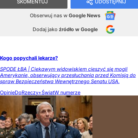
SKOMENTUJ
UDOSTĘPNIJ
Obserwuj nas
w
Google News
Dodaj jako
źródło w Google
Kogo popychali lekarze?
SPODE ŁBA | Ciekawym widowiskiem cieszyć się mogli
Amerykanie, obserwujący przesłuchania przed Komisją do
spraw Bezpieczeństwa Wewnętrznego Senatu USA.
Opinie
DoRzeczy+
Świat
W numerze