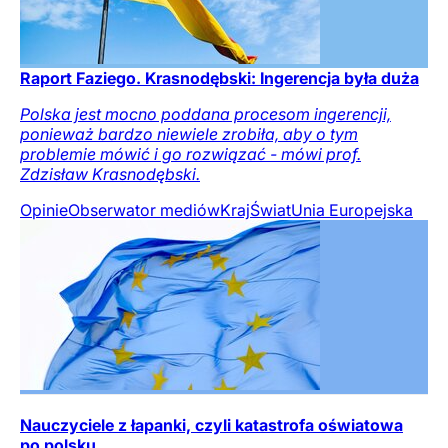
Raport Faziego. Krasnodębski: Ingerencja była duża
Polska jest mocno poddana procesom ingerencji,
ponieważ bardzo niewiele zrobiła, aby o tym
problemie mówić i go rozwiązać - mówi prof.
Zdzisław Krasnodębski.
Opinie
Obserwator mediów
Kraj
Świat
Unia Europejska
Nauczyciele z łapanki, czyli katastrofa oświatowa
po polsku