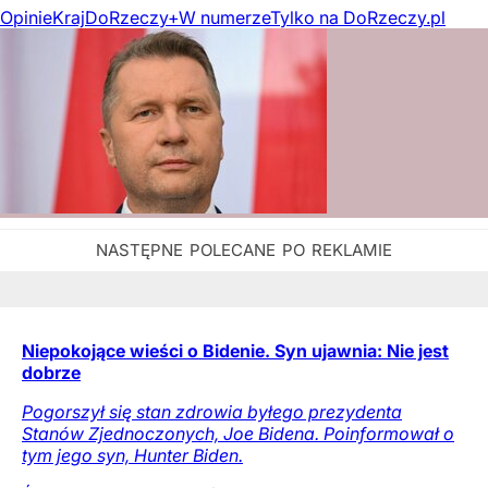
Opinie
Kraj
DoRzeczy+
W numerze
Tylko na DoRzeczy.pl
Niepokojące wieści o Bidenie. Syn ujawnia: Nie jest
dobrze
Pogorszył się stan zdrowia byłego prezydenta
Stanów Zjednoczonych, Joe Bidena. Poinformował o
tym jego syn, Hunter Biden.