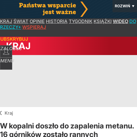
ROZWIŃ
▼
KRAJ
ŚWIAT
OPINIE
HISTORIA
TYGODNIK
KSIĄŻKI
WIDEO
DO
RZECZY+
WSPIERAJ
SUBSKRYBUJ
KRAJ
ZALOGUJ
MENU
Kraj
W kopalni doszło do zapalenia metanu.
16 górników zostało rannych