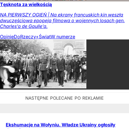
Tęsknota za wielkością
NA PIERWSZY OGIEŃ | Na ekrany francuskich kin weszła
dwuczęściowa epopeja filmowa o wojennych losach gen.
Charles’a de Gaulle’a.
Opinie
DoRzeczy+
Świat
W numerze
Ekshumacje na Wołyniu. Władze Ukrainy ogłosiły