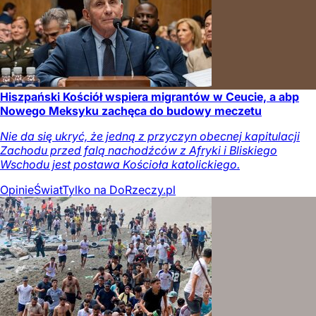
Hiszpański Kościół wspiera migrantów w Ceucie, a abp
Nowego Meksyku zachęca do budowy meczetu
Nie da się ukryć, że jedną z przyczyn obecnej kapitulacji
Zachodu przed falą nachodźców z Afryki i Bliskiego
Wschodu jest postawa Kościoła katolickiego.
Opinie
Świat
Tylko na DoRzeczy.pl