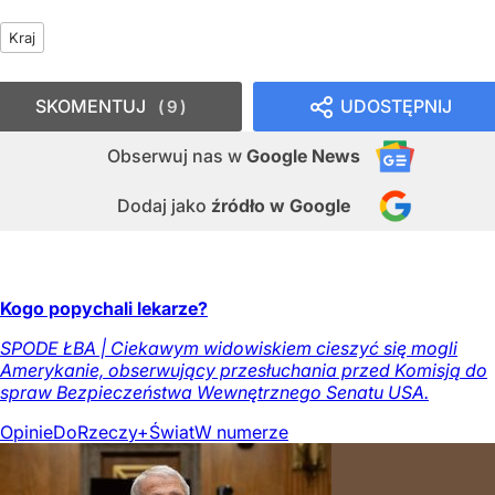
Kraj
SKOMENTUJ
UDOSTĘPNIJ
9
Obserwuj nas
w
Google News
Dodaj jako
źródło w Google
Kogo popychali lekarze?
SPODE ŁBA | Ciekawym widowiskiem cieszyć się mogli
Amerykanie, obserwujący przesłuchania przed Komisją do
spraw Bezpieczeństwa Wewnętrznego Senatu USA.
Opinie
DoRzeczy+
Świat
W numerze