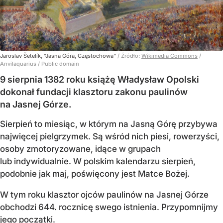
Jaroslav Šetelík, "Jasna Góra, Częstochowa"
/ Źródło:
Wikimedia Commons
/
Anvilaquarius / Public domain
9 sierpnia 1382 roku książę Władysław Opolski
dokonał fundacji klasztoru zakonu paulinów
na Jasnej Górze.
Sierpień to miesiąc, w którym na Jasną Górę przybywa
najwięcej pielgrzymek. Są wśród nich piesi, rowerzyści,
osoby zmotoryzowane, idące w grupach
lub indywidualnie. W polskim kalendarzu sierpień,
podobnie jak maj, poświęcony jest Matce Bożej.
W tym roku klasztor ojców paulinów na Jasnej Górze
obchodzi 644. rocznicę swego istnienia. Przypomnijmy
jego początki.