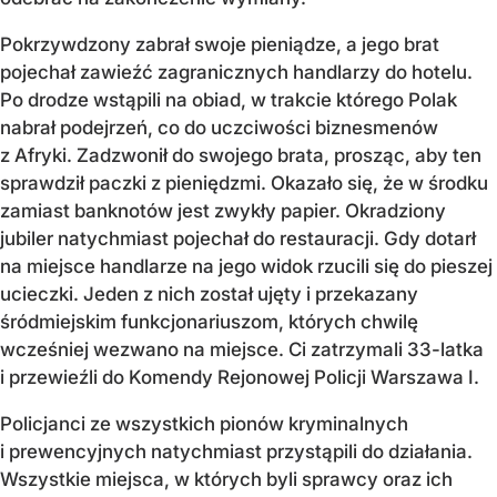
Pokrzywdzony zabrał swoje pieniądze, a jego brat
pojechał zawieźć zagranicznych handlarzy do hotelu.
Po drodze wstąpili na obiad, w trakcie którego Polak
nabrał podejrzeń, co do uczciwości biznesmenów
z Afryki. Zadzwonił do swojego brata, prosząc, aby ten
sprawdził paczki z pieniędzmi. Okazało się, że w środku
zamiast banknotów jest zwykły papier. Okradziony
jubiler natychmiast pojechał do restauracji. Gdy dotarł
na miejsce handlarze na jego widok rzucili się do pieszej
ucieczki. Jeden z nich został ujęty i przekazany
śródmiejskim funkcjonariuszom, których chwilę
wcześniej wezwano na miejsce. Ci zatrzymali 33-latka
i przewieźli do Komendy Rejonowej Policji Warszawa I.
Policjanci ze wszystkich pionów kryminalnych
i prewencyjnych natychmiast przystąpili do działania.
Wszystkie miejsca, w których byli sprawcy oraz ich