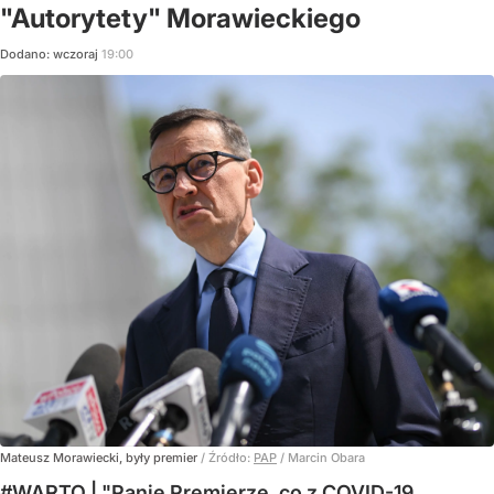
"Autorytety" Morawieckiego
Dodano:
wczoraj
19:00
Mateusz Morawiecki, były premier
/ Źródło:
PAP
/
Marcin Obara
#WARTO | "Panie Premierze, co z COVID-19,