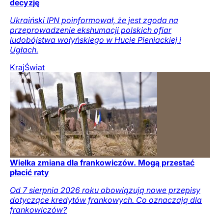
decyzję
Ukraiński IPN poinformował, że jest zgoda na
przeprowadzenie ekshumacji polskich ofiar
ludobójstwa wołyńskiego w Hucie Pieniackiej i
Ugłach.
Kraj
Świat
Wielka zmiana dla frankowiczów. Mogą przestać
płacić raty
Od 7 sierpnia 2026 roku obowiązują nowe przepisy
dotyczące kredytów frankowych. Co oznaczają dla
frankowiczów?