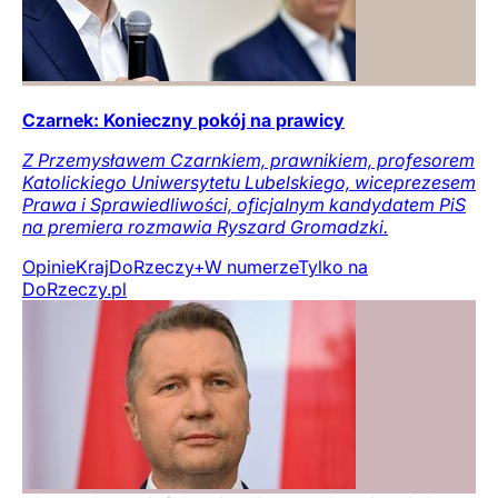
Czarnek: Konieczny pokój na prawicy
Z Przemysławem Czarnkiem, prawnikiem, profesorem
Katolickiego Uniwersytetu Lubelskiego, wiceprezesem
Prawa i Sprawiedliwości, oficjalnym kandydatem PiS
na premiera rozmawia Ryszard Gromadzki.
Opinie
Kraj
DoRzeczy+
W numerze
Tylko na
DoRzeczy.pl