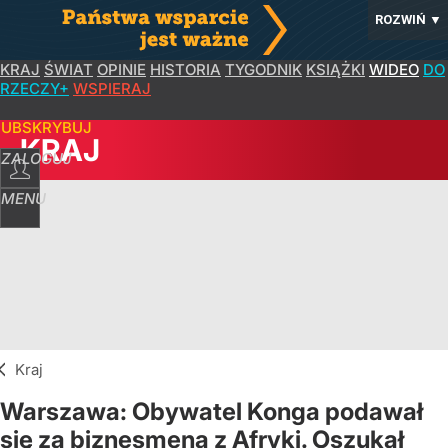
ROZWIŃ
▼
KRAJ
ŚWIAT
OPINIE
HISTORIA
TYGODNIK
KSIĄŻKI
WIDEO
DO
RZECZY+
WSPIERAJ
SUBSKRYBUJ
KRAJ
ZALOGUJ
MENU
Kraj
Warszawa: Obywatel Konga podawał
się za biznesmena z Afryki. Oszukał