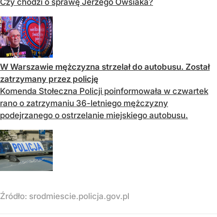
Czy chodzi o sprawę Jerzego Owsiaka?
W Warszawie mężczyzna strzelał do autobusu. Został
zatrzymany przez policję
Komenda Stołeczna Policji poinformowała w czwartek
rano o zatrzymaniu 36-letniego mężczyzny
podejrzanego o ostrzelanie miejskiego autobusu.
Źródło:
srodmiescie.policja.gov.pl