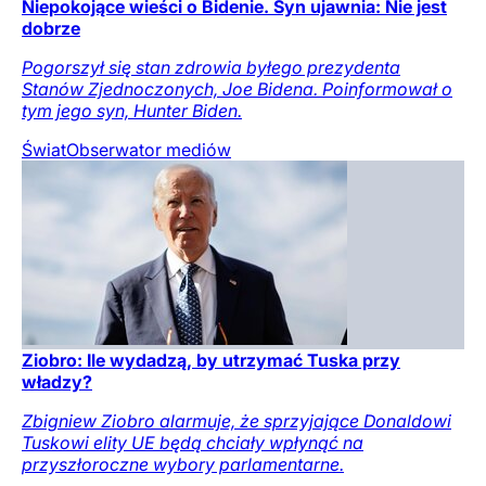
Niepokojące wieści o Bidenie. Syn ujawnia: Nie jest
dobrze
Pogorszył się stan zdrowia byłego prezydenta
Stanów Zjednoczonych, Joe Bidena. Poinformował o
tym jego syn, Hunter Biden.
Świat
Obserwator mediów
Ziobro: Ile wydadzą, by utrzymać Tuska przy
władzy?
Zbigniew Ziobro alarmuje, że sprzyjające Donaldowi
Tuskowi elity UE będą chciały wpłynąć na
przyszłoroczne wybory parlamentarne.