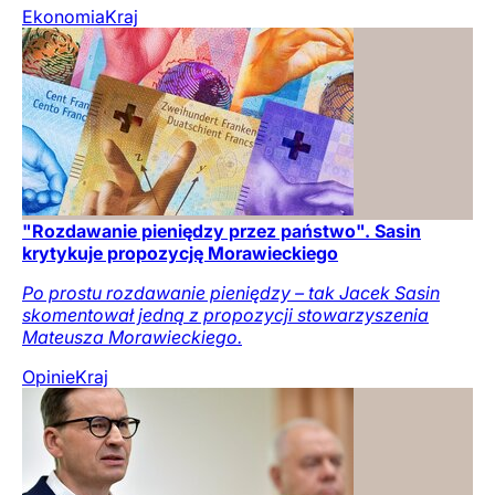
Ekonomia
Kraj
"Rozdawanie pieniędzy przez państwo". Sasin
krytykuje propozycję Morawieckiego
Po prostu rozdawanie pieniędzy – tak Jacek Sasin
skomentował jedną z propozycji stowarzyszenia
Mateusza Morawieckiego.
Opinie
Kraj