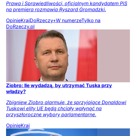
Prawa i Sprawiedliwości, oficjalnym kandydatem PiS
na premiera rozmawia Ryszard Gromadzki.
Opinie
Kraj
DoRzeczy+
W numerze
Tylko na
DoRzeczy.pl
Ziobro: Ile wydadzą, by utrzymać Tuska przy
władzy?
Zbigniew Ziobro alarmuje, że sprzyjające Donaldowi
Tuskowi elity UE będą chciały wpłynąć na
przyszłoroczne wybory parlamentarne.
Opinie
Kraj