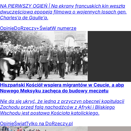
NA PIERWSZY OGIEŃ | Na ekrany francuskich kin weszła
dwuczęściowa epopeja filmowa o wojennych losach gen.
Charles’a de Gaulle’a.
Opinie
DoRzeczy+
Świat
W numerze
Hiszpański Kościół wspiera migrantów w Ceucie, a abp
Nowego Meksyku zachęca do budowy meczetu
Nie da się ukryć, że jedną z przyczyn obecnej kapitulacji
Zachodu przed falą nachodźców z Afryki i Bliskiego
Wschodu jest postawa Kościoła katolickiego.
Opinie
Świat
Tylko na DoRzeczy.pl