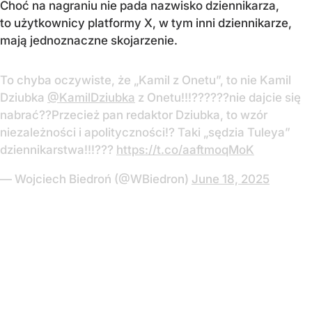
Choć na nagraniu nie pada nazwisko dziennikarza,
to użytkownicy platformy X, w tym inni dziennikarze,
mają jednoznaczne skojarzenie.
To chyba oczywiste, że „Kamil z Onetu”, to nie Kamil
Dziubka
@KamilDziubka
z Onetu!!!??????nie dajcie się
nabrać??Przecież pan redaktor Dziubka, to wzór
niezależności i apolityczności!? Taki „sędzia Tuleya”
dziennikarstwa!!!???
https://t.co/aaftmoqMoK
— Wojciech Biedroń (@WBiedron)
June 18, 2025