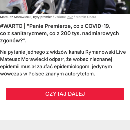
Mateusz Morawiecki, były premier
/ Źródło:
PAP
/
Marcin Obara
#WARTO | "Panie Premierze, co z COVID-19,
co z sanitaryzmem, co z 200 tys. nadmiarowych
zgonów?".
Na pytanie jednego z widzów kanału Rymanowski Live
Mateusz Morawiecki odparł, że wobec nieznanej
epidemii musiał zaufać epidemiologom, jedynym
wówczas w Polsce znanym autorytetom.
CZYTAJ DALEJ