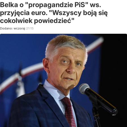
Belka o "propagandzie PiS" ws.
przyjęcia euro. "Wszyscy boją się
cokolwiek powiedzieć"
Dodano:
wczoraj
21:15