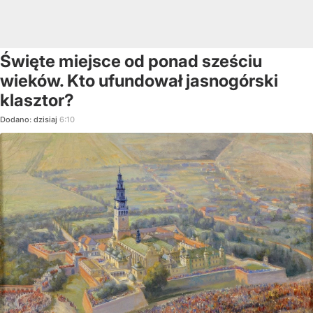
Święte miejsce od ponad sześciu
wieków. Kto ufundował jasnogórski
klasztor?
Dodano:
dzisiaj
6:10