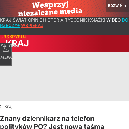
ROZWIŃ
▼
KRAJ
ŚWIAT
OPINIE
HISTORIA
TYGODNIK
KSIĄŻKI
WIDEO
DO
RZECZY+
WSPIERAJ
SUBSKRYBUJ
KRAJ
ZALOGUJ
MENU
Kraj
Znany dziennikarz na telefon
polityków PO? Jest nowa taśma