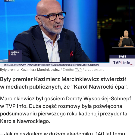
Były premier Kazimierz Marcinkiewicz
/ Źródło:
TVP
/
zrzut ekranu
Były premier Kazimierz Marcinkiewicz stwierdził
w mediach publicznych, że "Karol Nawrocki ćpa".
Marcinkiewicz był gościem Doroty Wysockiej-Schnepf
w TVP Info. Duża część rozmowy była poświęcona
podsumowaniu pierwszego roku kadencji prezydenta
Karola Nawrockiego.
– Jak mieszkałem w dużym akademiku, 140 lat temu