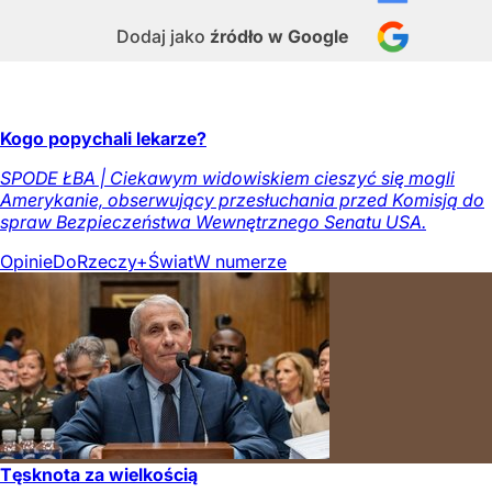
Dodaj jako
źródło w Google
Kogo popychali lekarze?
SPODE ŁBA | Ciekawym widowiskiem cieszyć się mogli
Amerykanie, obserwujący przesłuchania przed Komisją do
spraw Bezpieczeństwa Wewnętrznego Senatu USA.
Opinie
DoRzeczy+
Świat
W numerze
Tęsknota za wielkością