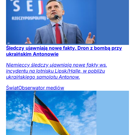
Śledczy ujawniają nowe fakty. Dron z bombą przy
ukraińskim Antonowie
Niemieccy śledczy ujawniają nowe fakty ws.
incydentu na lotnisku Lipsk/Halle, w pobliżu
ukraińskiego samolotu Antonow.
Świat
Obserwator mediów