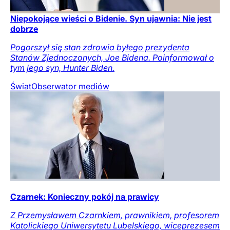
Niepokojące wieści o Bidenie. Syn ujawnia: Nie jest
dobrze
Pogorszył się stan zdrowia byłego prezydenta
Stanów Zjednoczonych, Joe Bidena. Poinformował o
tym jego syn, Hunter Biden.
Świat
Obserwator mediów
Czarnek: Konieczny pokój na prawicy
Z Przemysławem Czarnkiem, prawnikiem, profesorem
Katolickiego Uniwersytetu Lubelskiego, wiceprezesem