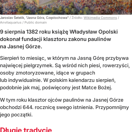
Jaroslav Šetelík, "Jasna Góra, Częstochowa"
/ Źródło:
Wikimedia Commons
/
Anvilaquarius / Public domain
9 sierpnia 1382 roku książę Władysław Opolski
dokonał fundacji klasztoru zakonu paulinów
na Jasnej Górze.
Sierpień to miesiąc, w którym na Jasną Górę przybywa
najwięcej pielgrzymek. Są wśród nich piesi, rowerzyści,
osoby zmotoryzowane, idące w grupach
lub indywidualnie. W polskim kalendarzu sierpień,
podobnie jak maj, poświęcony jest Matce Bożej.
W tym roku klasztor ojców paulinów na Jasnej Górze
obchodzi 644. rocznicę swego istnienia. Przypomnijmy
jego początki.
Długie tradycje