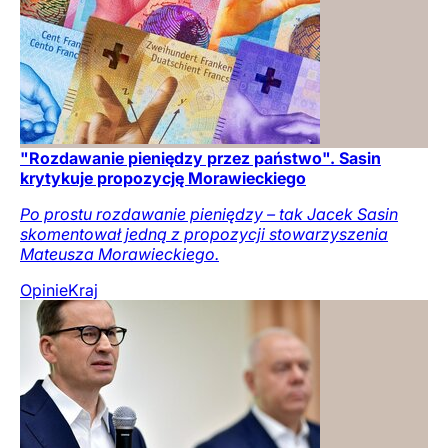
"Rozdawanie pieniędzy przez państwo". Sasin
krytykuje propozycję Morawieckiego
Po prostu rozdawanie pieniędzy – tak Jacek Sasin
skomentował jedną z propozycji stowarzyszenia
Mateusza Morawieckiego.
Opinie
Kraj