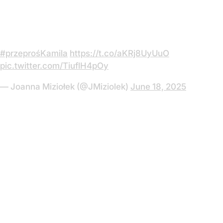
#przeprośKamila
https://t.co/aKRj8UyUuO
pic.twitter.com/TiuflH4pOy
— Joanna Miziołek (@JMiziolek)
June 18, 2025