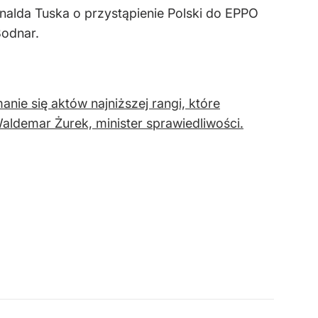
onalda Tuska o przystąpienie Polski do EPPO
Bodnar.
nie się aktów najniższej rangi, które
Waldemar Żurek, minister sprawiedliwości.