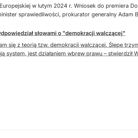
y Europejskiej w lutym 2024 r. Wniosek do premiera D
inister sprawiedliwości, prokurator generalny Adam 
dpowiedział słowami o "demokracji walczącej"
m się z teorią tzw. demokracji walczącej. Ślepe trzyma
ją system, jest działaniem wbrew prawu – stwierdził 