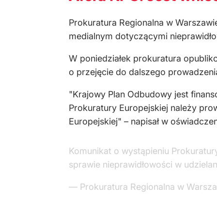
Prokuratura Regionalna w Warszawie
medialnym dotyczącymi nieprawidłow
W poniedziałek prokuratura opubliko
o przejęcie do dalszego prowadzeni
"Krajowy Plan Odbudowy jest finans
Prokuratury Europejskiej należy p
Europejskiej" – napisał w oświadcze
Komunikat o wystąpieniu Prokuratur
sprawie nieprawidłowości w udzielan
— Prokuratura Regionalna w Wars