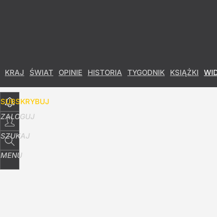
Udostępnij
51
Skomentuj
KRAJ
ŚWIAT
OPINIE
HISTORIA
TYGODNIK
KSIĄŻKI
WI
SUBSKRYBUJ
ZALOGUJ
SZUKAJ
MENU