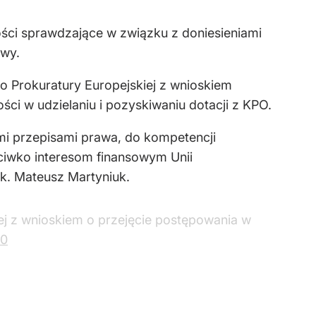
ści sprawdzające w związku z doniesieniami
owy.
o Prokuratury Europejskiej z wnioskiem
i w udzielaniu i pozyskiwaniu dotacji z KPO.
mi przepisami prawa, do kompetencji
ciwko interesom finansowym Unii
ok. Mateusz Martyniuk.
ej z wnioskiem o przejęcie postępowania w
v0