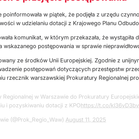
 poinformowała w piątek, że podjęła z urzędu czynno
ości w udzielaniu dotacji z Krajowego Planu Odbud
wała komunikat, w którym przekazała, że wystąpiła d
a wskazanego postępowania w sprawie nieprawidłowośc
owany ze środków Unii Europejskiej. Zgodnie z unijny
rowadzenie postępowań dotyczących przestępstw prze
niu rzecznik warszawskiej Prokuratury Regionalnej pr
y Regionalnej w Warszawie do Prokuratury Europejski
iu i pozyskiwaniu dotacji z KPO
https://t.co/kl36vD3b
zawie (@Prok_Regio_Waw)
August 11, 2025