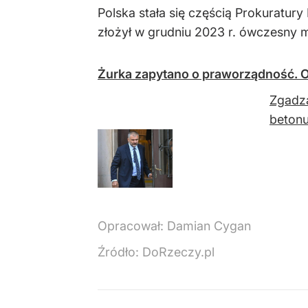
Polska stała się częścią Prokuratur
złożył w grudniu 2023 r. ówczesny m
Żurka zapytano o praworządność. O
Zgadza
betonu
Opracował:
Damian Cygan
Źródło:
DoRzeczy.pl