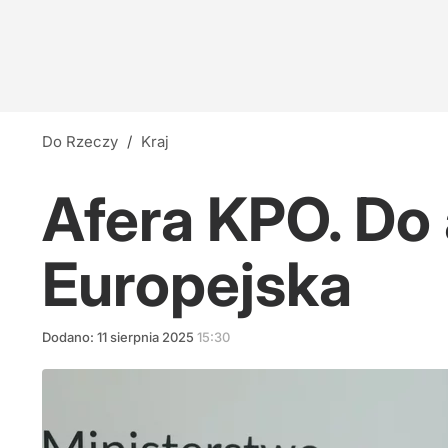
Do Rzeczy
/
Kraj
Afera KPO. Do 
Europejska
Dodano:
11
sierpnia
2025
15:30