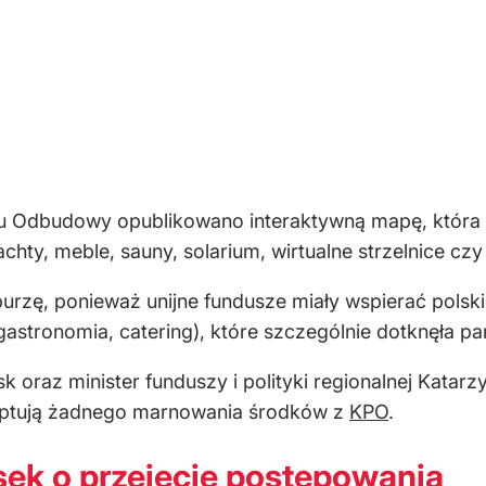
u Odbudowy opublikowano interaktywną mapę, która uj
jachty, meble, sauny, solarium, wirtualne strzelnice cz
urzę, ponieważ unijne fundusze miały wspierać polskie
gastronomia, catering), które szczególnie dotknęła 
 oraz minister funduszy i polityki regionalnej Katar
kceptują żadnego marnowania środków z
KPO
.
sek o przejęcie postępowania