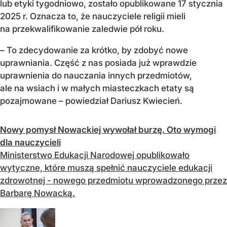
lub etyki tygodniowo, zostało opublikowane 17 stycznia
2025 r. Oznacza to, że nauczyciele religii mieli
na przekwalifikowanie zaledwie pół roku.
– To zdecydowanie za krótko, by zdobyć nowe
uprawniania. Część z nas posiada już wprawdzie
uprawnienia do nauczania innych przedmiotów,
ale na wsiach i w małych miasteczkach etaty są
pozajmowane – powiedział Dariusz Kwiecień.
Nowy pomysł Nowackiej wywołał burzę. Oto wymogi
dla nauczycieli
Ministerstwo Edukacji Narodowej opublikowało
wytyczne, które muszą spełnić nauczyciele edukacji
zdrowotnej - nowego przedmiotu wprowadzonego przez
Barbarę Nowacką.