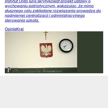
Instytut Ordo Iuris skrytykował projekt ustawy o
wychowaniu patriotycznym, wskazując, że mimo
słusznego celu zakładane rozwiązania prowadzą do
nadmiernej centralizacji i administracyjnego
sterowania szkołą.
Opinie
Kraj