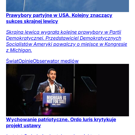
Prawybory partyjne w USA. Kolejny znaczący
sukces skrajnej lewicy
Skrajna lewica wygrała kolejne prawybory w Partii
Demokratycznej. Przedstawiciel Demokratycznych
Socjalistów Ameryki powalczy o miejsce w Kongresie
z Michigan.
Świat
Opinie
Obserwator mediów
Wychowanie patriotyczne. Ordo Iuris krytykuje
projekt ustawy