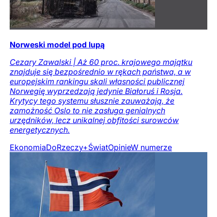
Norweski model pod lupą
Cezary Zawalski | Aż 60 proc. krajowego majątku
znajduje się bezpośrednio w rękach państwa, a w
europejskim rankingu skali własności publicznej
Norwegię wyprzedzają jedynie Białoruś i Rosja.
Krytycy tego systemu słusznie zauważają, że
zamożność Oslo to nie zasługa genialnych
urzędników, lecz unikalnej obfitości surowców
energetycznych.
Ekonomia
DoRzeczy+
Świat
Opinie
W numerze