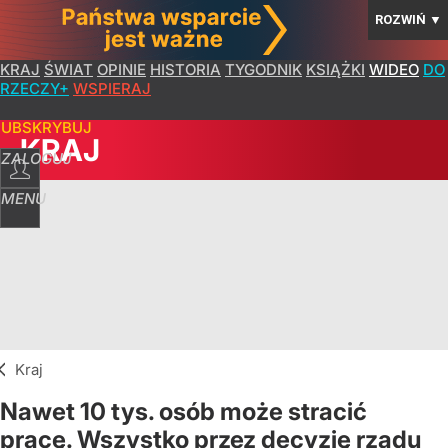
ROZWIŃ
▼
KRAJ
ŚWIAT
OPINIE
HISTORIA
TYGODNIK
KSIĄŻKI
WIDEO
DO
RZECZY+
WSPIERAJ
SUBSKRYBUJ
KRAJ
ZALOGUJ
MENU
Kraj
Nawet 10 tys. osób może stracić
pracę. Wszystko przez decyzję rządu