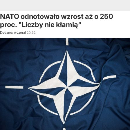
NATO odnotowało wzrost aż o 250
proc. "Liczby nie kłamią"
Dodano:
wczoraj
20:52