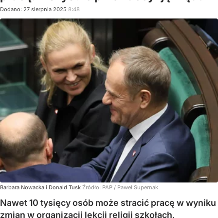
Dodano:
27
sierpnia
2025
8:48
Barbara Nowacka i Donald Tusk
Źródło:
PAP
/
Paweł Supernak
Nawet 10 tysięcy osób może stracić pracę w wyniku
zmian w organizacji lekcji religii szkołach,