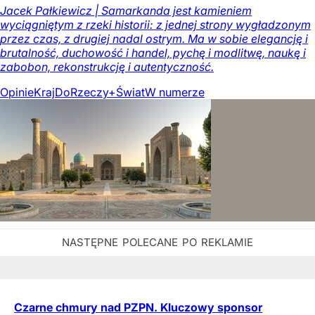
Jacek Pałkiewicz | Samarkanda jest kamieniem
wyciągniętym z rzeki historii: z jednej strony wygładzonym
przez czas, z drugiej nadal ostrym. Ma w sobie elegancję i
brutalność, duchowość i handel, pychę i modlitwę, naukę i
zabobon, rekonstrukcję i autentyczność.
Opinie
Kraj
DoRzeczy+
Świat
W numerze
Czarne chmury nad PZPN. Kluczowy sponsor