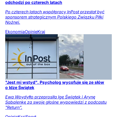
odchodzi po czterech latach
Po czterech latach współpracy InPost przestał być
sponsorem strategicznym Polskiego Związku Piłki
Nożnej.
Ekonomia
Opinie
Kraj
"Jest mi wstyd". Psycholog wycofuje się ze słów
o Idze Świątek
Ewa Woydyłło przeprosiła Igę Świątek i Arynę
Sabalenkę za swoje głośne wypowiedzi z podcastu
"Return".
Opinie
Kraj
Sport