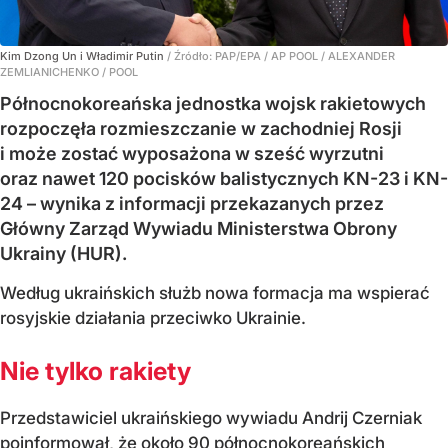
Kim Dzong Un i Władimir Putin
/ Źródło:
PAP/EPA
/
AP POOL / ALEXANDER
ZEMLIANICHENKO / POOL
Północnokoreańska jednostka wojsk rakietowych
rozpoczęła rozmieszczanie w zachodniej Rosji
i może zostać wyposażona w sześć wyrzutni
oraz nawet 120 pocisków balistycznych KN-23 i KN-
24 – wynika z informacji przekazanych przez
Główny Zarząd Wywiadu Ministerstwa Obrony
Ukrainy (HUR).
Według ukraińskich służb nowa formacja ma wspierać
rosyjskie działania przeciwko Ukrainie.
Nie tylko rakiety
Przedstawiciel ukraińskiego wywiadu Andrij Czerniak
poinformował, że około 90 północnokoreańskich