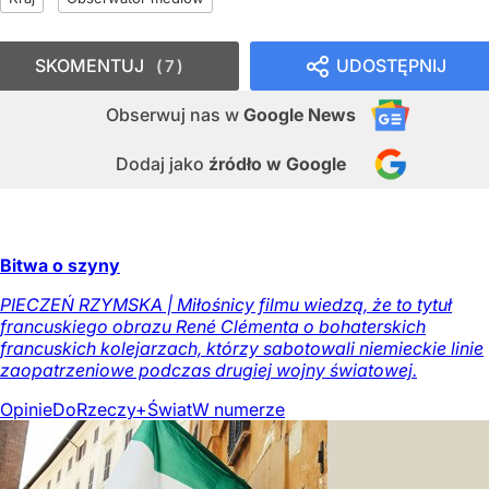
SKOMENTUJ
UDOSTĘPNIJ
7
Obserwuj nas
w
Google News
Dodaj jako
źródło w Google
Bitwa o szyny
PIECZEŃ RZYMSKA | Miłośnicy filmu wiedzą, że to tytuł
francuskiego obrazu René Clémenta o bohaterskich
francuskich kolejarzach, którzy sabotowali niemieckie linie
zaopatrzeniowe podczas drugiej wojny światowej.
Opinie
DoRzeczy+
Świat
W numerze