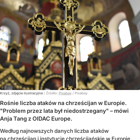
Krzyż, zdjęcie ilustracyjne
/ Źródło:
Pixabay
/
Pixabay
Rośnie liczba ataków na chrześcijan w Europie.
"Problem przez lata był niedostrzegany" – mówi
Anja Tang z OIDAC Europe.
Według najnowszych danych liczba ataków
na chrześcijan i instytucje chrześcijańskie w Europie