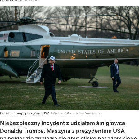
Dodano:
wczoraj
22:58
Donald Trump, prezydent USA
/ Źródło:
Wikimedia Commons
Niebezpieczny incydent z udziałem śmigłowca
Donalda Trumpa. Maszyna z prezydentem USA
na pokładzie znalazła się zbyt blisko pasażerskiego