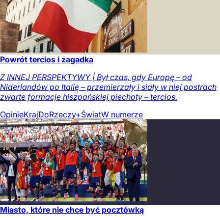
Powrót tercios i zagadka
Z INNEJ PERSPEKTYWY | Był czas, gdy Europę – od
Niderlandów po Italię – przemierzały i siały w niej postrach
zwarte formacje hiszpańskiej piechoty – tercios.
Opinie
Kraj
DoRzeczy+
Świat
W numerze
Miasto, które nie chce być pocztówką