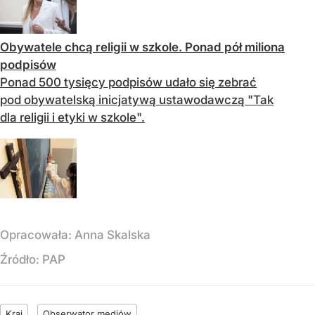
Obywatele chcą religii w szkole. Ponad pół miliona
podpisów
Ponad 500 tysięcy podpisów udało się zebrać
pod obywatelską inicjatywą ustawodawczą "Tak
dla religii i etyki w szkole".
Opracowała:
Anna Skalska
Źródło:
PAP
Kraj
Obserwator mediów