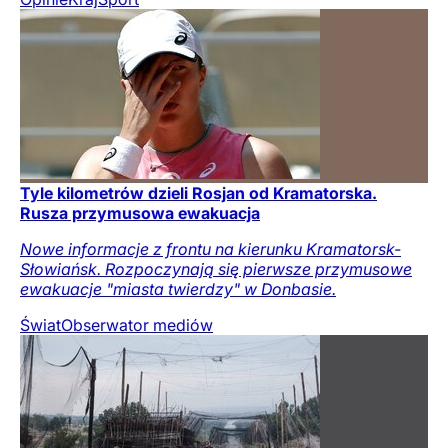
Tyle kilometrów dzieli Rosjan od Kramatorska.
Rusza przymusowa ewakuacja
Nowe informacje z frontu na kierunku Kramatorsk-
Słowiańsk. Rozpoczynają się pierwsze przymusowe
ewakuacje "miasta twierdzy" w Donbasie.
Świat
Obserwator mediów