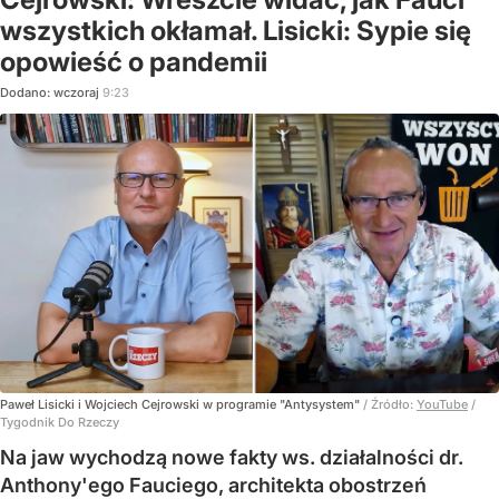
wszystkich okłamał. Lisicki: Sypie się
opowieść o pandemii
Dodano:
wczoraj
9:23
Paweł Lisicki i Wojciech Cejrowski w programie "Antysystem"
/ Źródło:
YouTube
/
Tygodnik Do Rzeczy
Na jaw wychodzą nowe fakty ws. działalności dr.
Anthony'ego Fauciego, architekta obostrzeń