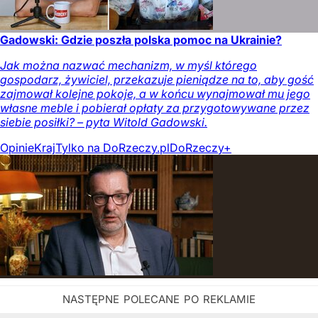
Gadowski: Gdzie poszła polska pomoc na Ukrainie?
Jak można nazwać mechanizm, w myśl którego
gospodarz, żywiciel, przekazuje pieniądze na to, aby gość
zajmował kolejne pokoje, a w końcu wynajmował mu jego
własne meble i pobierał opłaty za przygotowywane przez
siebie posiłki? – pyta Witold Gadowski.
Opinie
Kraj
Tylko na DoRzeczy.pl
DoRzeczy+