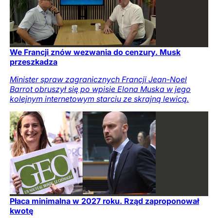
We Francji znów wezwania do cenzury. Musk
przeszkadza
Minister spraw zagranicznych Francji Jean-Noel
Barrot obruszył się po wpisie Elona Muska w jego
kolejnym internetowym starciu ze skrajną lewicą.
Płaca minimalna w 2027 roku. Rząd zaproponował
kwotę