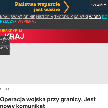
ROZWIŃ
▼
KRAJ
ŚWIAT
OPINIE
HISTORIA
TYGODNIK
KSIĄŻKI
WIDEO
DO
RZECZY+
WSPIERAJ
SUBSKRYBUJ
KRAJ
ZALOGUJ
MENU
Kraj
Operacja wojska przy granicy. Jest
nowy komunikat