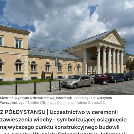
Siedziba Wydziału Dziennikarstwa, Informacji i Bibliologii Uniwersytetu
Warszawskiego
/ Źródło:
Wikimedia Commons
/
Adrian Grycuk/CC
Z PÓŁDYSTANSU | Uczestnictwo w ceremonii
zawieszenia wiechy - symbolizującej osiągnięcie
najwyższego punktu konstrukcyjnego budowli