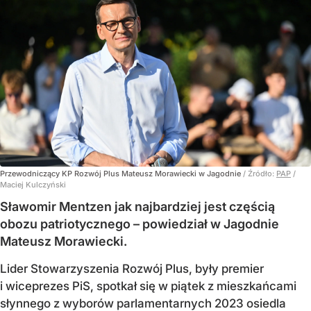
Przewodniczący KP Rozwój Plus Mateusz Morawiecki w Jagodnie
/ Źródło:
PAP
/
Maciej Kulczyński
Sławomir Mentzen jak najbardziej jest częścią
obozu patriotycznego – powiedział w Jagodnie
Mateusz Morawiecki.
Lider Stowarzyszenia Rozwój Plus, były premier
i wiceprezes PiS, spotkał się w piątek z mieszkańcami
słynnego z wyborów parlamentarnych 2023 osiedla