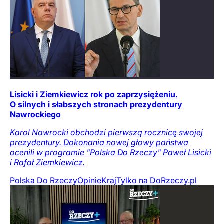
Lisicki i Ziemkiewicz rok po zaprzysiężeniu.
O silnych i słabszych stronach prezydentury
Nawrockiego
Karol Nawrocki obchodzi pierwszą rocznicę swojej
prezydentury. Dokonania nowej głowy państwa
ocenili w programie "Polska Do Rzeczy" Paweł Lisicki
i Rafał Ziemkiewicz.
Polska Do Rzeczy
Opinie
Kraj
Tylko na DoRzeczy.pl