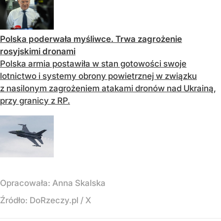
Polska poderwała myśliwce. Trwa zagrożenie
rosyjskimi dronami
Polska armia postawiła w stan gotowości swoje
lotnictwo i systemy obrony powietrznej w związku
z nasilonym zagrożeniem atakami dronów nad Ukrainą,
przy granicy z RP.
Opracowała:
Anna Skalska
Źródło:
DoRzeczy.pl
/
X