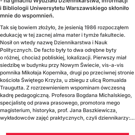
- na gmachu Wydziału Dziennikarstwa, Informacji
i Bibliologii Uniwersytetu Warszawskiego skłoniło
mnie do wspomnień.
Tak się bowiem złożyło, że jesienią 1986 rozpocząłem
edukację w tej zacnej alma mater i tymże fakultecie.
Nosił on wtedy nazwę Dziennikarstwa i Nauk
Politycznych. De facto były to dwa odrębne byty
o różnej, chociaż pobliskiej, lokalizacji. Pierwszy miał
siedzibę w budynku przy Nowym Świecie, vis-a-vis
pomnika Mikołaja Kopernika, drugi po przeciwnej stronie
kościoła Świętego Krzyża, u zbiegu z ulicą Romualda
Traugutta. Z rozrzewnieniem wspominam ówczesną
kadrę pedagogiczną. Profesora Bogdana Michalskiego,
specjalistę od prawa prasowego, promotora mego
magisterium, historyka, prof. Jana Baszkiewicza,
wykładowców zajęć praktycznych, czyli dziennikarzy:...