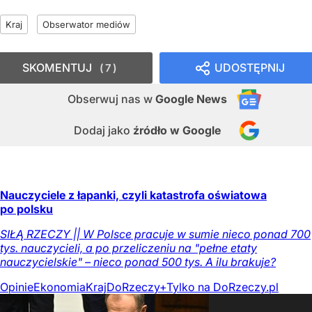
Kraj
Obserwator mediów
SKOMENTUJ
UDOSTĘPNIJ
7
Obserwuj nas
w
Google News
Dodaj jako
źródło w Google
Nauczyciele z łapanki, czyli katastrofa oświatowa
po polsku
SIŁĄ RZECZY || W Polsce pracuje w sumie nieco ponad 700
tys. nauczycieli, a po przeliczeniu na "pełne etaty
nauczycielskie" – nieco ponad 500 tys. A ilu brakuje?
Opinie
Ekonomia
Kraj
DoRzeczy+
Tylko na DoRzeczy.pl