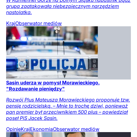
grupa zaatakowała niebezpiecznym narzędziem
nastolatka.
Kraj
Obserwator mediów
Sasin uderza w pomysł Morawieckiego.
"Rozdawanie pieniędzy"
Rozwój Plus Mateusza Morawieckiego proponuje tzw.
pensję rodzicielską. – Mnie to trochę dziwi, ponieważ
pan premier był przeciwnikiem 500 plus – powiedział
poseł PiS Jacek Sasin.
Opinie
Kraj
Ekonomia
Obserwator mediów