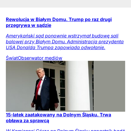
Rewolucja w Białym Domu. Trump po raz drugi
przegrywa w sądzie
Amerykański sąd ponownie wstrzymał budowę sali
balowej przy Białym Domu. Administracja prezydenta
USA Donalda Trumpa zapowiada odwołanie.
Świat
Obserwator mediów
15-latek zaatakowany na Dolnym Śląsku. Trwa
obława za sprawcą
W Kamiennej Górze na Dolnym Śląsku napastnik bądź