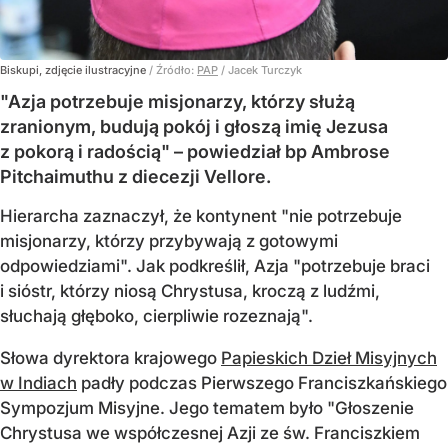
Biskupi, zdjęcie ilustracyjne
/ Źródło:
PAP
/
Jacek Turczyk
"Azja potrzebuje misjonarzy, którzy służą
zranionym, budują pokój i głoszą imię Jezusa
z pokorą i radością" – powiedział bp Ambrose
Pitchaimuthu z diecezji Vellore.
Hierarcha zaznaczył, że kontynent "nie potrzebuje
misjonarzy, którzy przybywają z gotowymi
odpowiedziami". Jak podkreślił, Azja "potrzebuje braci
i sióstr, którzy niosą Chrystusa, kroczą z ludźmi,
słuchają głęboko, cierpliwie rozeznają".
Słowa dyrektora krajowego
Papieskich Dzieł Misyjnych
w Indiach
padły podczas Pierwszego Franciszkańskiego
Sympozjum Misyjne. Jego tematem było "Głoszenie
Chrystusa we współczesnej Azji ze św. Franciszkiem