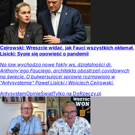
Cejrowski: Wreszcie widać, jak Fauci wszystkich okłamał.
Lisicki: Sypie się opowieść o pandemii
Na jaw wychodzą nowe fakty ws. działalności dr.
Anthony'ego Fauciego, architekta obostrzeń covidowych
na świecie. O bulwersującej sprawie rozmawiają w
"Antysystemie" Paweł Lisicki i Wojciech Cejrowski.
Antysystem
Opinie
Świat
Tylko na DoRzeczy.pl