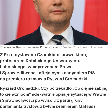
Przemysław Czarnek, kandydat PiS na premiera
/ Źródło:
PAP
/
Darek Delmanowicz
Z Przemysławem Czarnkiem, prawnikiem,
profesorem Katolickiego Uniwersytetu
Lubelskiego, wiceprezesem Prawa
i Sprawiedliwości, oficjalnym kandydatem PiS
na premiera rozmawia Ryszard Gromadzki.
Ryszard Gromadzki: Czy porzekadło „Co cię nie zabije,
to cię wzmocni” adekwatnie opisuje sytuację w Prawie
i Sprawiedliwości po wyjściu z partii grupy
parlamentarzystów, z byłym premierem Mateusz