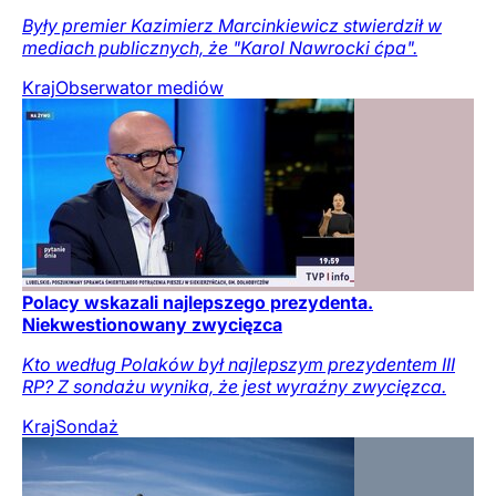
Były premier Kazimierz Marcinkiewicz stwierdził w
mediach publicznych, że "Karol Nawrocki ćpa".
Kraj
Obserwator mediów
Polacy wskazali najlepszego prezydenta.
Niekwestionowany zwycięzca
Kto według Polaków był najlepszym prezydentem III
RP? Z sondażu wynika, że jest wyraźny zwycięzca.
Kraj
Sondaż