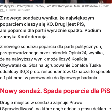
Politycy PiS: Przemysław Czarnek, Jarosław Kaczyński i Mariusz Błaszczak
/ Źródło:
PAP
/
Radek Pietruszka
Z nowego sondażu wynika, że największym
poparciem cieszy się KO. Drugi jest PiS,
ale poparcie dla partii wyraźnie spadło. Podium
zamyka Konfederacja.
Z nowego sondażu poparcia dla partii politycznych,
przeprowadzonego przez ośrodek Opinia24, wynika,
że na najwyższy wynik może liczyć Koalicja
Obywatelska. Głos na ugrupowanie Donalda Tuska
oddałoby 30,3 proc. respondentów. Oznacza to spadek
o 1 pkt proc. w porównaniu do lipcowego badania.
Nowy sondaż. Spada poparcie dla PiS
Drugie miejsce w sondażu zajmuje Prawo
i Sprawiedliwość, na które chęć oddania głosu deklaruje