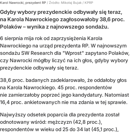
Karol Nawrocki, prezydent RP
/ Źródło:
Mikołaj Bujak / KPRP
Gdyby wybory prezydenckie odbywały się teraz,
na Karola Nawrockiego zagłosowałoby 38,6 proc.
Polaków – wynika z najnowszego sondażu.
6 sierpnia mija rok od zaprzysiężenia Karola
Nawrockiego na urząd prezydenta RP. W najnowszym
sondażu SW Research dla "Wprost" zapytano Polaków,
czy Nawrocki mógłby liczyć na ich głos, gdyby wybory
prezydenckie odbywały się teraz.
38,6 proc. badanych zadeklarowało, że oddałoby głos
na Karola Nawrockiego. 45 proc. respondentów
nie zamierzałoby poprzeć jego kandydatury. Natomiast
16,4 proc. ankietowanych nie ma zdania w tej sprawie.
Najwyższy odsetek poparcia dla prezydenta został
odnotowany wśród: mężczyzn (42,8 proc.),
respondentów w wieku od 25 do 34 lat (45,1 proc.),