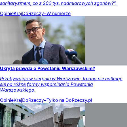
sanitaryzmem, co z 200 tys. nadmiarowych zgonów?".
Opinie
Kraj
DoRzeczy+
W numerze
Ukryta prawda o Powstaniu Warszawskim?
Przebywając w sierpniu w Warszawie, trudno nie natknąć
się na różne formy wspominania Powstania
Warszawskiego.
Opinie
Kraj
DoRzeczy+
Tylko na DoRzeczy.pl