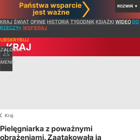
ROZWIŃ
▼
KRAJ
ŚWIAT
OPINIE
HISTORIA
TYGODNIK
KSIĄŻKI
WIDEO
DO
RZECZY+
WSPIERAJ
SUBSKRYBUJ
KRAJ
ZALOGUJ
MENU
Kraj
Pielęgniarka z poważnymi
obrażeniami. Zaatakowała ją