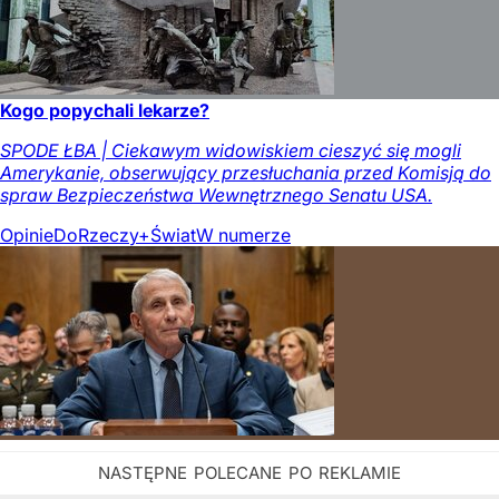
Kogo popychali lekarze?
SPODE ŁBA | Ciekawym widowiskiem cieszyć się mogli
Amerykanie, obserwujący przesłuchania przed Komisją do
spraw Bezpieczeństwa Wewnętrznego Senatu USA.
Opinie
DoRzeczy+
Świat
W numerze