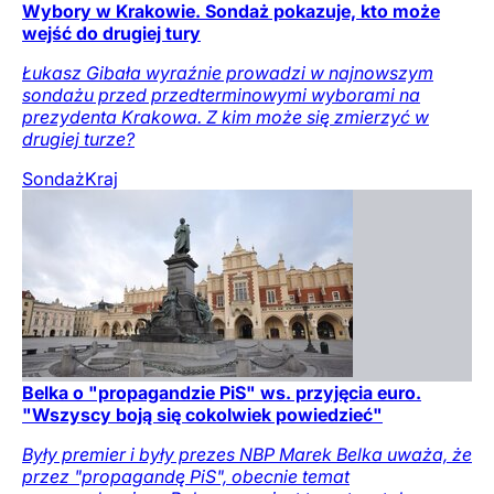
Wybory w Krakowie. Sondaż pokazuje, kto może
wejść do drugiej tury
Łukasz Gibała wyraźnie prowadzi w najnowszym
sondażu przed przedterminowymi wyborami na
prezydenta Krakowa. Z kim może się zmierzyć w
drugiej turze?
Sondaż
Kraj
Belka o "propagandzie PiS" ws. przyjęcia euro.
"Wszyscy boją się cokolwiek powiedzieć"
Były premier i były prezes NBP Marek Belka uważa, że
przez "propagandę PiS", obecnie temat