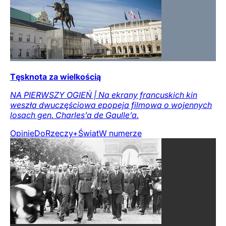
Tęsknota za wielkością
NA PIERWSZY OGIEŃ | Na ekrany francuskich kin
weszła dwuczęściowa epopeja filmowa o wojennych
losach gen. Charles’a de Gaulle’a.
Opinie
DoRzeczy+
Świat
W numerze