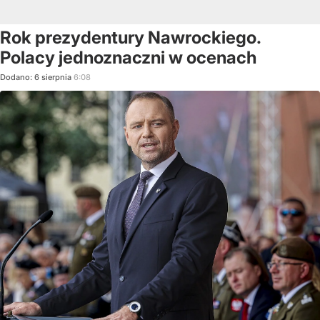
Rok prezydentury Nawrockiego.
Polacy jednoznaczni w ocenach
Dodano:
6
sierpnia
6:08