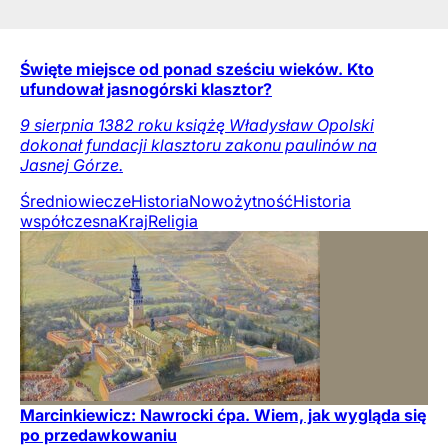
Święte miejsce od ponad sześciu wieków. Kto
ufundował jasnogórski klasztor?
9 sierpnia 1382 roku książę Władysław Opolski
dokonał fundacji klasztoru zakonu paulinów na
Jasnej Górze.
Średniowiecze
Historia
Nowożytność
Historia
współczesna
Kraj
Religia
Marcinkiewicz: Nawrocki ćpa. Wiem, jak wygląda się
po przedawkowaniu