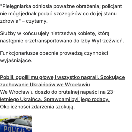
"Pielęgniarka odniosła poważne obrażenia; policjant
nie mógł jednak podać szczegółów co do jej stanu
zdrowia" – czytamy.
Służby w końcu ujęły nietrzeźwą kobietę, którą
następnie przetransportowano do Izby Wytrzeźwień.
Funkcjonariusze obecnie prowadzą czynności
wyjaśniające.
Pobili, ogolili mu głowę i wszystko nagrali. Szokujące
zachowanie Ukraińców we Wrocławiu
We Wrocławiu doszło do brutalnej napaści na 23-
letniego Ukraińca. Sprawcami byli jego rodacy.
Okoliczności zdarzenia szokują.