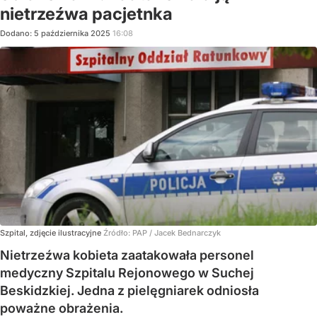
nietrzeźwa pacjetnka
Dodano:
5
października
2025
16:08
Szpital, zdjęcie ilustracyjne
Źródło:
PAP
/
Jacek Bednarczyk
Nietrzeźwa kobieta zaatakowała personel
medyczny Szpitalu Rejonowego w Suchej
Beskidzkiej. Jedna z pielęgniarek odniosła
poważne obrażenia.