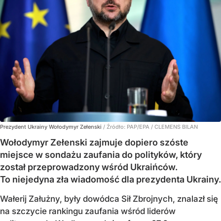
Prezydent Ukrainy Wołodymyr Zełenski
/ Źródło:
PAP/EPA
/
CLEMENS BILAN
Wołodymyr Zełenski zajmuje dopiero szóste
miejsce w sondażu zaufania do polityków, który
został przeprowadzony wśród Ukraińców.
To niejedyna zła wiadomość dla prezydenta Ukrainy.
Wałerij Załużny, były dowódca Sił Zbrojnych, znalazł się
na szczycie rankingu zaufania wśród liderów