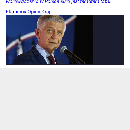
wprowadzenia w Polsce euro jest tematem tabu.
Ekonomia
Opinie
Kraj