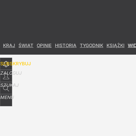
Udostępnij
6
Skomentuj
KRAJ
ŚWIAT
OPINIE
HISTORIA
TYGODNIK
KSIĄŻKI
WI
SUBSKRYBUJ
ZALOGUJ
SZUKAJ
MENU