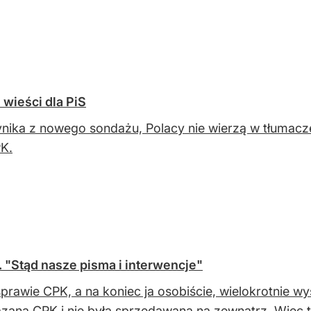
 wieści dla PiS
nika z nowego sondażu, Polacy nie wierzą w tłumacze
K.
y. "Stąd nasze pisma i interwencje"
sprawie CPK, a na koniec ja osobiście, wielokrotnie 
zana CPK i nie była sprzedawana na zewnątrz. Więc to