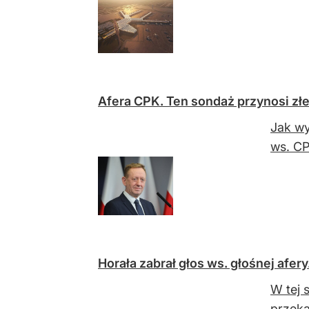
Afera CPK. Ten sondaż przynosi złe
Jak wy
ws. CP
Horała zabrał głos ws. głośnej afer
W tej 
przeka