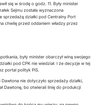
ił się w środę o godz. 11. Były minister
rszałek Sejmu została wyznaczona
 ze sprzedażą działki pod Centralny Port
 na chwilę przed oddaniem władzy przez
 spotkania, były minister obarczył winą swojego
działki pod CPK nie wiedział. I że decyzje w tej
 portal polityk PiS.
i
Dawtona
nie dotyczyło sprzedaży działki,
ał Dawtonę, bo otwierali linię do produkcji
ierownictwo do końca mu wierzy, na pewno