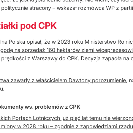
 politycznie stracony
–
wskazał rozm
ó
wca WP z partii
ziałki pod CPK
alna Polska opisał, że w 2023 roku Ministerstwo Roln
godę na sprzedaż 160 hektarów ziemi wiceprezesowi
żej prędkości z Warszawy do CPK. Decyzja zapadła na
ctwa zawarły z właścicielem Dawtony porozumienie
, 
u.
 dokumenty ws. problemów z CPK
kich Portach Lotniczych już pięć lat temu nie wierzon
miony w 2028 roku – zgodnie z zapowiedziami rządu 