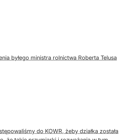
nia byłego ministra rolnictwa Roberta Telusa
występowaliśmy do KOWR, żeby działka została
, że takie przymiarki i rozważania w tym