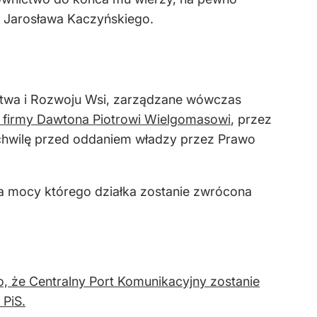
 Jaros
ława Kaczyńskiego.
ictwa i Rozwoju Wsi, zarządzane w
ówczas
 firmy Dawtona Piotrowi Wielgomasowi
, przez
 chwilę przed oddaniem władzy przez Prawo
na mocy kt
ó
rego dzia
łka zostanie zwr
ócona
o, że Centralny Port Komunikacyjny zostanie
PiS.