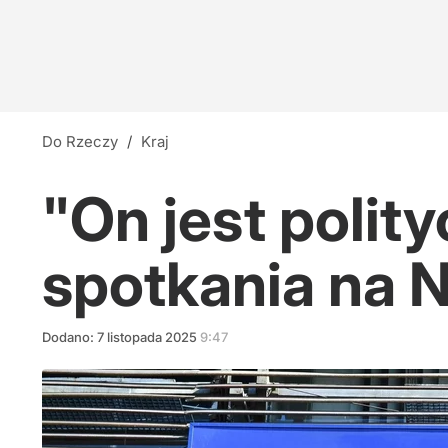
Do Rzeczy
/
Kraj
"On jest polity
spotkania na 
Dodano:
7
listopada
2025
9:47