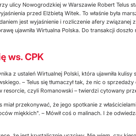
rzy ulicy Nowogrodzkiej w Warszawie Robert Telus staw
 wyjaśnienia przed Elżbietą Witek. To właśnie była ma
daniem jest wyja
śnienie i rozliczenie afery związanej
rawę ujawniła Wirtualna Polska. Do transakcji doszło
ię ws. CPK
nika z ustaleń Wirtualnej Polski, kt
ó
ra ujawni
ła kulisy
wskiego.
–
Telus się tłumaczył tak, że nic o sprzedaży 
w resorcie, czyli Romanowski
–
twierdzi cytowany przez
s miał przekonywać, że jego spotkanie z właścicielam
oc
ów mi
ękkich".
–
M
ówi
ł coś o malinach. I że odwiedz
ręce, że jest krystalicznie uczciwy. Nie wiem, czy k