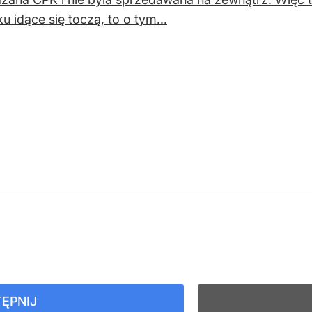
u idące się toczą, to o tym...
ĘPNIJ