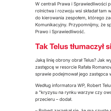
W centrali Prawa i Sprawiedliwości p
rolnictwa i rozwoju wsi składał tam
do kierowania zespołem, kt
ó
rego za
Komunikacyjny. Przypomnijmy, że sp
Prawo i Sprawiedliwość.
Tak Telus tłumaczył s
Jaką linię obrony obrał Telus? Jak wy
zastępcę w resorcie Rafała Romano
sprawie podejmował jego zastępca 
Według informatora WP, Robert Telu
a "kryzysu na rynku warzyw czy ow
przecieru
–
dodał.
–
Robert zarzekał się, że ma czyste 