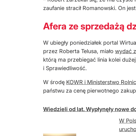
zaufanie stracił Romanowski. On jest
Afera ze sprzedażą d
W ubiegły poniedziałek portal Wirtu
przez Roberta Telusa, mia
ło
wydać z
któr
ą ma przebiegać linia kolei du
i Sprawiedliwość.
W środę
KOWR i Ministerstwo Rolni
pa
ństwu
za cen
ę pierwotnego zakup
Wiedzieli od lat. Wypłynęły nowe
W Pols
urucho