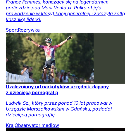
France Femmes, kończący się na legendarnym
podjeździe pod Mont Ventoux. Polka objęła
prowadzenie w klasyfikacji generalnej i założyła żółtą
koszulkę liderki.
Sport
Rozrywka
Uzależniony od narkotyków urzędnik złapany
z dziecięcą pornografią
Ludwik Sz., który przez ponad 10 lat pracował w
Urzędzie Marszałkowskim w Gdańsku, posiadał
dziecięcą pornografię.
Kraj
Obserwator mediów