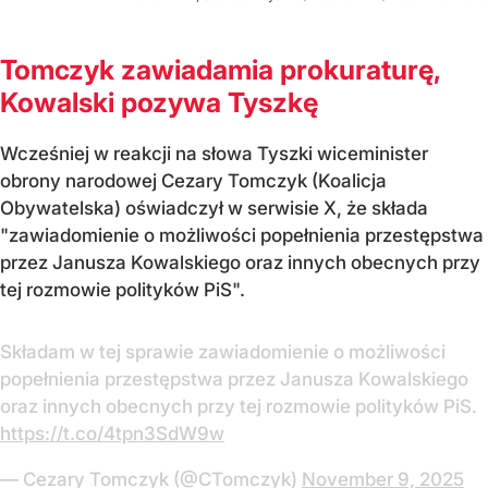
Tomczyk zawiadamia prokuraturę,
Kowalski pozywa Tyszkę
Wcześniej w reakcji na słowa Tyszki wiceminister
obrony narodowej Cezary Tomczyk (Koalicja
Obywatelska) oświadczył w serwisie X, że składa
"zawiadomienie o możliwości popełnienia przestępstwa
przez Janusza Kowalskiego oraz innych obecnych przy
tej rozmowie polityków PiS".
Składam w tej sprawie zawiadomienie o możliwości
popełnienia przestępstwa przez Janusza Kowalskiego
oraz innych obecnych przy tej rozmowie polityków PiS.
https://t.co/4tpn3SdW9w
— Cezary Tomczyk (@CTomczyk)
November 9, 2025