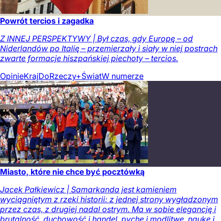
Powrót tercios i zagadka
Z INNEJ PERSPEKTYWY | Był czas, gdy Europę – od
Niderlandów po Italię – przemierzały i siały w niej postrach
zwarte formacje hiszpańskiej piechoty – tercios.
Opinie
Kraj
DoRzeczy+
Świat
W numerze
Miasto, które nie chce być pocztówką
Jacek Pałkiewicz | Samarkanda jest kamieniem
wyciągniętym z rzeki historii: z jednej strony wygładzonym
przez czas, z drugiej nadal ostrym. Ma w sobie elegancję i
brutalność, duchowość i handel, pychę i modlitwę, naukę i