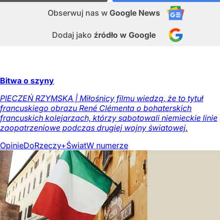
Obserwuj nas
w
Google News
Dodaj jako
źródło w Google
Bitwa o szyny
PIECZEŃ RZYMSKA | Miłośnicy filmu wiedzą, że to tytuł
francuskiego obrazu René Clémenta o bohaterskich
francuskich kolejarzach, którzy sabotowali niemieckie linie
zaopatrzeniowe podczas drugiej wojny światowej.
Opinie
DoRzeczy+
Świat
W numerze