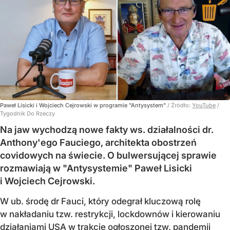
Paweł Lisicki i Wojciech Cejrowski w programie "Antysystem"
/ Źródło:
YouTube
/
Tygodnik Do Rzeczy
Na jaw wychodzą nowe fakty ws. działalności dr.
Anthony'ego Fauciego, architekta obostrzeń
covidowych na świecie. O bulwersującej sprawie
rozmawiają w "Antysystemie" Paweł Lisicki
i Wojciech Cejrowski.
W ub. środę dr Fauci, który odegrał kluczową rolę
w nakładaniu tzw. restrykcji, lockdownów i kierowaniu
działaniami USA w trakcie ogłoszonej tzw. pandemii