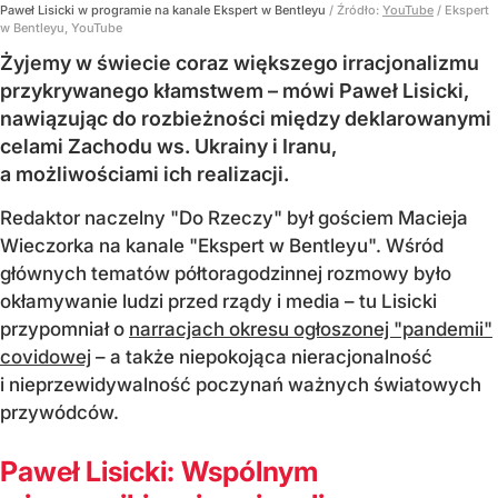
Paweł Lisicki w programie na kanale Ekspert w Bentleyu
/ Źródło:
YouTube
/
Ekspert
w Bentleyu, YouTube
Żyjemy w świecie coraz większego irracjonalizmu
przykrywanego kłamstwem – mówi Paweł Lisicki,
nawiązując do rozbieżności między deklarowanymi
celami Zachodu ws. Ukrainy i Iranu,
a możliwościami ich realizacji.
Redaktor naczelny "Do Rzeczy" był gościem Macieja
Wieczorka na kanale "Ekspert w Bentleyu". Wśród
głównych tematów półtoragodzinnej rozmowy było
okłamywanie ludzi przed rządy i media – tu Lisicki
przypomniał o
narracjach okresu ogłoszonej "pandemii"
covidowej
– a także niepokojąca nieracjonalność
i nieprzewidywalność poczynań ważnych światowych
przywódców.
Paweł Lisicki: Wspólnym