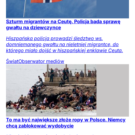
Szturm migrantów na Ceutę. Policja bada sprawę
gwałtu na dziewczynce
Hiszpańska policja prowadzi śledztwo ws.
domniemanego gwałtu na nieletniej migrantce, do
którego miało dojść w hiszpańskiej enklawie Ceuta.
Świat
Obserwator mediów
To ma być największe złoże ropy w Polsce. Niemcy
chcą zablokować wydobycie