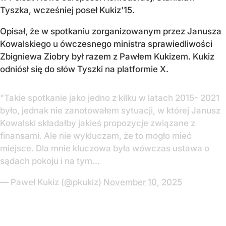
Tyszka, wcześniej poseł Kukiz'15.
Opisał, że w spotkaniu zorganizowanym przez Janusza
Kowalskiego u ówczesnego ministra sprawiedliwości
Zbigniewa Ziobry był razem z Pawłem Kukizem. Kukiz
odniósł się do słów Tyszki na platformie X.
"Takie spotkanie jako jedno z kilku w latach 2015- 2021
było, jednak nie zanotowałem sytuacji, w której Janusz
Kowalski składałby jakieś propozycje związane z
finansami. Ale nie wykluczam, że to mogło mieć
miejsce. Dla mnie kluczowa była wówczas ustawa o
sądach pokoju i na tym…
— Paweł Kukiz (@pkukiz)
November 10, 2025