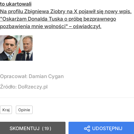
to ukartowali
Na profilu Zbigniewa Ziobry na X pojawił się nowy wpis.
"Oskarżam Donalda Tuska o próbę bezprawnego
pozbawienia mnie wolności" – oświadczył.
Opracował:
Damian Cygan
Źródło:
DoRzeczy.pl
Kraj
Opinie
SKOMENTUJ
UDOSTĘPNIJ
19