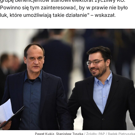
grupę beneficjentów stanowił elektorat życzliwy KO.
Powinno się tym zainteresować, by w prawie nie było
luk, które umożliwiają takie działanie" – wskazał.
Paweł Kukiz, Stanisław Tyszka
/ Źródło:
PAP
/
Radek Pietruszka