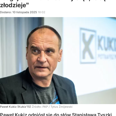
złodzieje"
Dodano:
10
listopada
2025
16:02
Paweł Kukiz (Kukiz'15)
Źródło:
PAP
/
Tytus Żmijewski
Paweł Kukiz odniósł się do słów Stanisława Tyszki