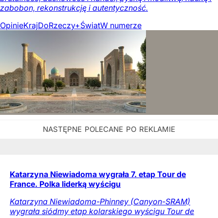
zabobon, rekonstrukcję i autentyczność.
Opinie
Kraj
DoRzeczy+
Świat
W numerze
Katarzyna Niewiadoma wygrała 7. etap Tour de
France. Polka liderką wyścigu
Katarzyna Niewiadoma-Phinney (Canyon-SRAM)
wygrała siódmy etap kolarskiego wyścigu Tour de