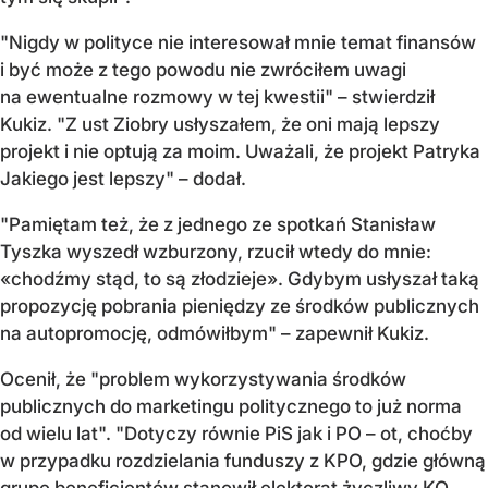
"Nigdy w polityce nie interesował mnie temat finansów
i być może z tego powodu nie zwróciłem uwagi
na ewentualne rozmowy w tej kwestii" – stwierdził
Kukiz. "Z ust Ziobry usłyszałem, że oni mają lepszy
projekt i nie optują za moim. Uważali, że projekt Patryka
Jakiego jest lepszy" – dodał.
"Pamiętam też, że z jednego ze spotkań Stanisław
Tyszka wyszedł wzburzony, rzucił wtedy do mnie:
«chodźmy stąd, to są złodzieje». Gdybym usłyszał taką
propozycję pobrania pieniędzy ze środków publicznych
na autopromocję, odmówiłbym" – zapewnił Kukiz.
Ocenił, że "problem wykorzystywania środków
publicznych do marketingu politycznego to już norma
od wielu lat". "Dotyczy równie PiS jak i PO – ot, choćby
w przypadku rozdzielania funduszy z KPO, gdzie główną