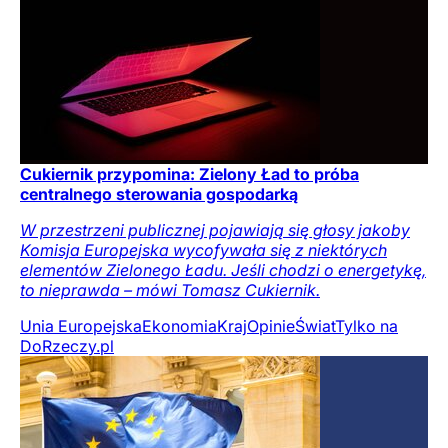
Cukiernik przypomina: Zielony Ład to próba
centralnego sterowania gospodarką
W przestrzeni publicznej pojawiają się głosy jakoby
Komisja Europejska wycofywała się z niektórych
elementów Zielonego Ładu. Jeśli chodzi o energetykę,
to nieprawda – mówi Tomasz Cukiernik.
Unia Europejska
Ekonomia
Kraj
Opinie
Świat
Tylko na
DoRzeczy.pl