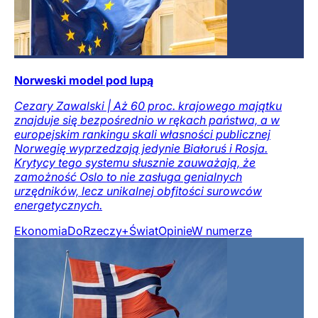
Norweski model pod lupą
Cezary Zawalski | Aż 60 proc. krajowego majątku
znajduje się bezpośrednio w rękach państwa, a w
europejskim rankingu skali własności publicznej
Norwegię wyprzedzają jedynie Białoruś i Rosja.
Krytycy tego systemu słusznie zauważają, że
zamożność Oslo to nie zasługa genialnych
urzędników, lecz unikalnej obfitości surowców
energetycznych.
Ekonomia
DoRzeczy+
Świat
Opinie
W numerze