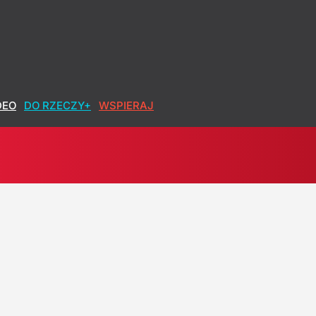
ik MSZ: Znowu wygraża Polsce
DEO
DO RZECZY+
WSPIERAJ
rzała, zachodnia prasa gratulowała
a pasażerów