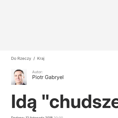
W pobliżu gazociągu w Bułgarii eksplodował d
3
Tęsknota za wielkością
7
Do Rzeczy
/
Kraj
Ukryta prawda o Powstaniu Warszawskim?
Autor:
Piotr Gabryel
22
Idą "chudsze
Dodano:
12
listopada
2018
20:00