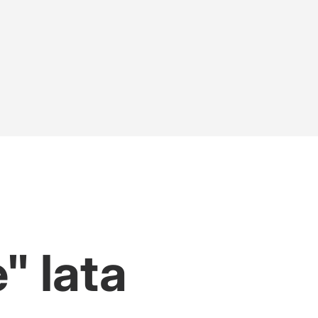
ron
" lata