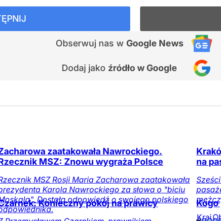
ĘPNIJ
Obserwuj nas
w
Google News
Dodaj jako
źródło w Google
Zacharowa zaatakowała Nawrockiego.
Kraków
Rzecznik MSZ: Znowu wygraża Polsce
na pa
Rzecznik MSZ Rosji Maria Zacharowa zaatakowała
Sześc
prezydenta Karola Nawrockiego za słowa o "biciu
pasaże
Moskala". Dostała odpowiedź o swojego polskiego
mężczy
Czarnek: Konieczny pokój na prawicy
Kogo 
odpowiednika.
Kraj
O