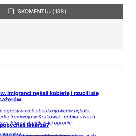
SKOMENTUJ
138
. Imigranci nękali kobietę i rzucili się
sażerów
iu agresywnych obcokrajowców nękało
rkę tramwaju w Krakowie i pobiło dwóch
zn, którzy stanęli w jej obronie.
popychali lekarze?
bserwator