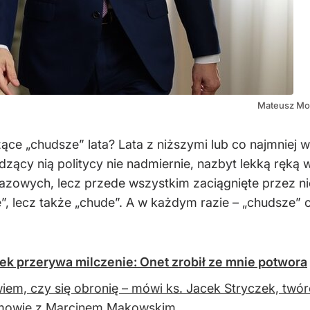
Mateusz Mor
ące „chudsze” lata? Lata z niższymi lub co najmniej 
dzący nią politycy nie nadmiernie, nazbyt lekką ręką 
azowych, lecz przede wszystkim zaciągnięte przez n
te”, lecz także „chude”. A w każdym razie – „chudsze” 
zek przerywa milczenie: Onet zrobił ze mnie potwora
wiem, czy się obronię – mówi ks. Jacek Stryczek, twó
mowie z Marcinem Makowskim.