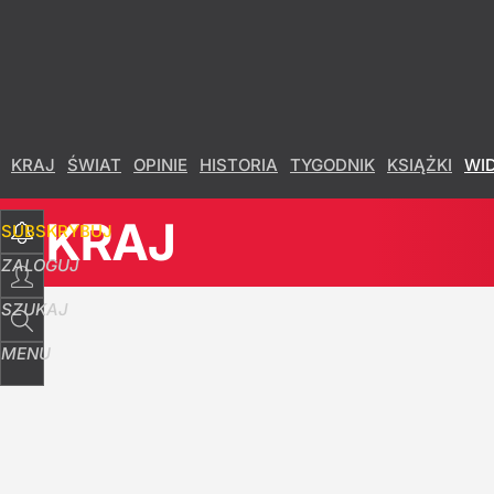
Udostępnij
138
Skomentuj
Zacharowa zaatakowała Nawrockiego. Rzeczn
KRAJ
ŚWIAT
OPINIE
HISTORIA
TYGODNIK
KSIĄŻKI
WI
4
KRAJ
SUBSKRYBUJ
Szokujące zwycięstwo Polaków. Rosja niedowie
ZALOGUJ
dodaj
SZUKAJ
MENU
Kraków. Imigranci nękali kobietę i rzucili się n
11