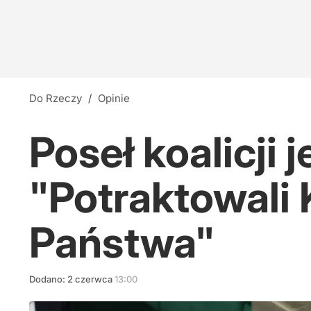
Do Rzeczy
/
Opinie
Poseł koalicji 
"Potraktowali 
Państwa"
Dodano:
2
czerwca
13:00