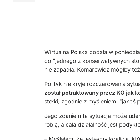
Wirtualna Polska podała w poniedzia
do "jednego z konserwatywnych stow
nie zapadła. Komarewicz mógłby te
Polityk nie kryje rozczarowania syt
został potraktowany przez KO jak k
stołki, zgodnie z myśleniem: "jakoś
Jego zdaniem ta sytuacja może uderz
robią, a cała działalność jest podyk
– Myślałem, że jesteśmy koalicją, k