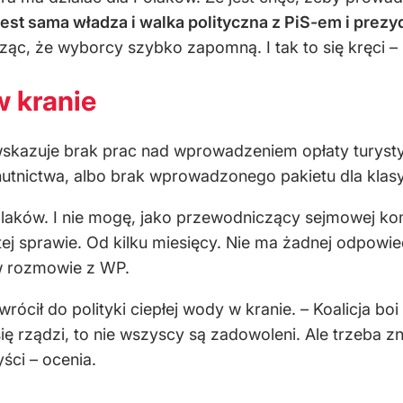
jest sama władza i walka polityczna z PiS-em i prezy
icząc, że wyborcy szybko zapomną. I tak to się kręci –
w kranie
skazuje brak prac nad wprowadzeniem opłaty turystycz
utnictwa, albo brak wprowadzonego pakietu dla klasy 
laków. I nie mogę, jako przewodniczący sejmowej kom
tej sprawie. Od kilku miesięcy. Nie ma żadnej odpowie
 rozmowie z WP.
ócił do polityki ciepłej wody w kranie. – Koalicja bo
ię rządzi, to nie wszyscy są zadowoleni. Ale trzeba 
ści – ocenia.