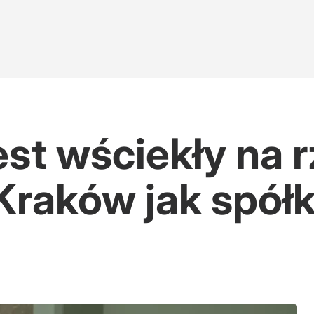
jest wściekły na 
Kraków jak spół