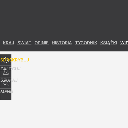
Udostępnij
8
Skomentuj
KRAJ
ŚWIAT
OPINIE
HISTORIA
TYGODNIK
KSIĄŻKI
WI
SUBSKRYBUJ
ZALOGUJ
SZUKAJ
MENU