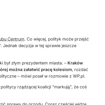
lubu Centrum
. Co więcej, polityk może przejść
. Jednak decyzja w tej sprawie jeszcze
ski był złym prezydentem miasta. –
Kraków
tórej można załatwić pracę kolesiom
, rozdać
olityczne – mówi poseł w rozmowie z WP.pl.
olitycy rządzącej koalicji "markują", że coś
adzić sprawy do przodu. Coraz częściej widzę