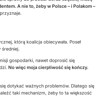
dentem. A nie to, żeby w Polsce – i Polakom –
 przyznaje.
nej, którą koalicja obiecywała. Poseł
średniej.
isji gospodarki, nawet doprosić się
dzi.
No więc moja cierpliwość się kończy.
i się dotykać ważnych problemów. Dlatego się
znaleźć taki mechanizm, żeby to ta większość