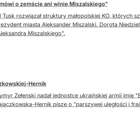
 mówi o zemście ani winie Miszalskiego"
 Tusk rozwiązał struktury małopolskiej KO, których
rezydent miasta Aleksander Miszalski. Dorota Niedziela
Aleksandra Miszalskiego".
zkowskiej-Hernik
myr Zełenski nadał jednostce ukraińskiej armii imię 
jączkowska-Hernik pisze o "parszywej uległości i fraj