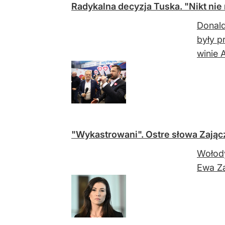
Radykalna decyzja Tuska. "Nikt nie
Donald
były p
winie 
"Wykastrowani". Ostre słowa Zając
Wołody
Ewa Za