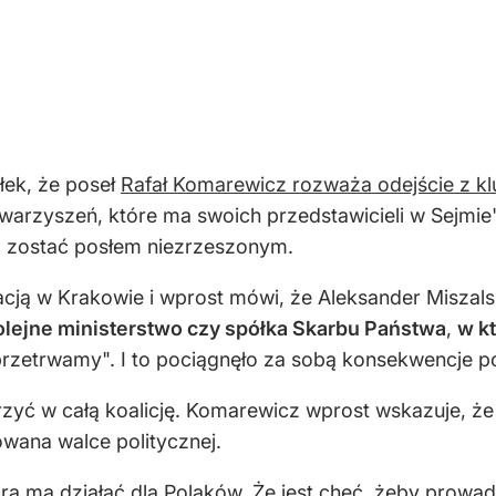
łek, że poseł
Rafał Komarewicz rozważa odejście z k
arzyszeń, które ma swoich przedstawicieli w Sejmie"
ż zostać posłem niezrzeszonym.
uacją w Krakowie i wprost mówi, że Aleksander Miszal
olejne ministerstwo czy spółka Skarbu Państwa
,
w k
 przetrwamy". I to pociągnęło za sobą konsekwencje p
yć w całą koalicję. Komarewicz wprost wskazuje, że p
towana walce politycznej.
tóra ma działać dla Polaków. Że jest chęć, żeby prow