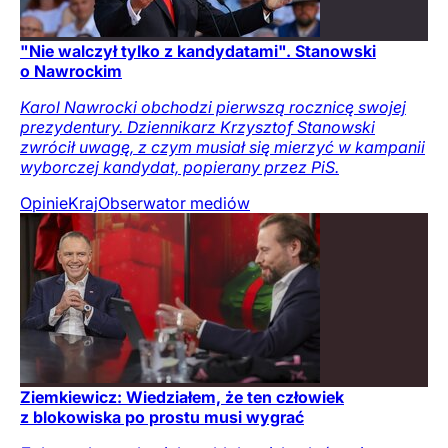
"Nie walczył tylko z kandydatami". Stanowski
o Nawrockim
Karol Nawrocki obchodzi pierwszą rocznicę swojej
prezydentury. Dziennikarz Krzysztof Stanowski
zwrócił uwagę, z czym musiał się mierzyć w kampanii
wyborczej kandydat, popierany przez PiS.
Opinie
Kraj
Obserwator mediów
Ziemkiewicz: Wiedziałem, że ten człowiek
z blokowiska po prostu musi wygrać