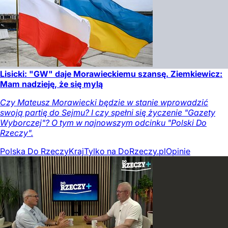
Lisicki: "GW" daje Morawieckiemu szansę. Ziemkiewicz:
Mam nadzieję, że się mylą
Czy Mateusz Morawiecki będzie w stanie wprowadzić
swoją partię do Sejmu? I czy spełni się życzenie "Gazety
Wyborczej"? O tym w najnowszym odcinku "Polski Do
Rzeczy".
Polska Do Rzeczy
Kraj
Tylko na DoRzeczy.pl
Opinie