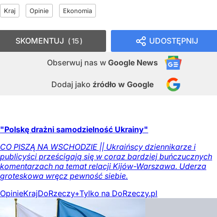
Kraj
Opinie
Ekonomia
SKOMENTUJ
UDOSTĘPNIJ
15
Obserwuj nas
w
Google News
Dodaj jako
źródło w Google
"Polskę drażni samodzielność Ukrainy"
CO PISZĄ NA WSCHODZIE || Ukraińscy dziennikarze i
publicyści prześcigają się w coraz bardziej buńczucznych
komentarzach na temat relacji Kijów-Warszawa. Uderza
groteskowa wręcz pewność siebie.
Opinie
Kraj
DoRzeczy+
Tylko na DoRzeczy.pl