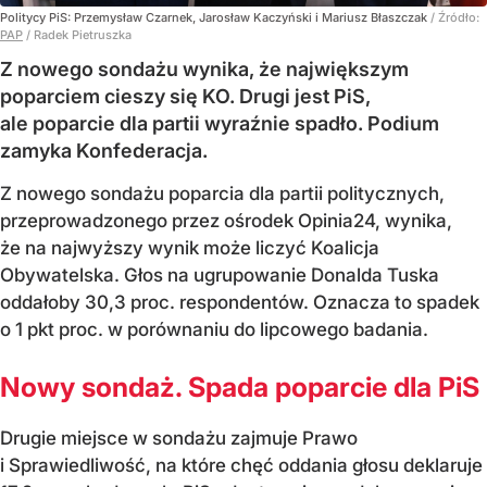
Politycy PiS: Przemysław Czarnek, Jarosław Kaczyński i Mariusz Błaszczak
/ Źródło:
PAP
/
Radek Pietruszka
Z nowego sondażu wynika, że największym
poparciem cieszy się KO. Drugi jest PiS,
ale poparcie dla partii wyraźnie spadło. Podium
zamyka Konfederacja.
Z nowego sondażu poparcia dla partii politycznych,
przeprowadzonego przez ośrodek Opinia24, wynika,
że na najwyższy wynik może liczyć Koalicja
Obywatelska. Głos na ugrupowanie Donalda Tuska
oddałoby 30,3 proc. respondentów. Oznacza to spadek
o 1 pkt proc. w porównaniu do lipcowego badania.
Nowy sondaż. Spada poparcie dla PiS
Drugie miejsce w sondażu zajmuje Prawo
i Sprawiedliwość, na które chęć oddania głosu deklaruje