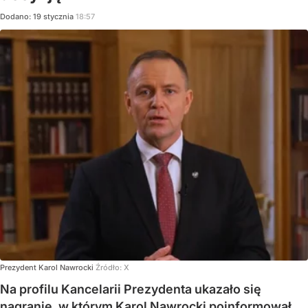
Dodano:
19
stycznia
18:57
Prezydent Karol Nawrocki
Źródło:
X
Na profilu Kancelarii Prezydenta ukazało się
nagranie, w którym Karol Nawrocki poinformował