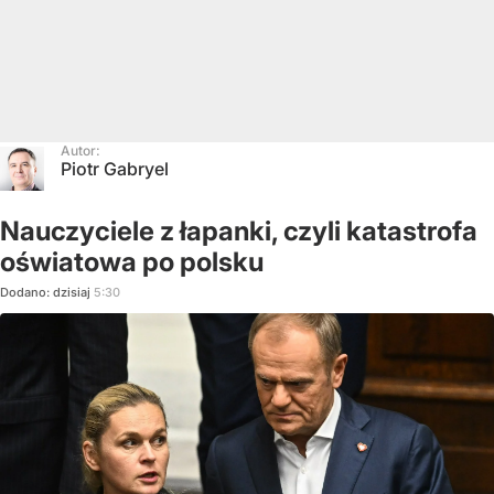
Autor:
Piotr Gabryel
Nauczyciele z łapanki, czyli katastrofa
oświatowa po polsku
Dodano:
dzisiaj
5:30