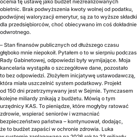
ocenia tę ustawę jako budżet niezrealizowanych
obietnic. Brak podwyższenia kwoty wolnej od podatku,
podwójnej waloryzacji emerytur, są za to wyższe składki
dla przedsiębiorców, choć obiecywano im coś dokładnie
odwrotnego.
– Stan finansów publicznych od dłuższego czasu
głęboko mnie niepokoił. Pytałem o to w sierpniu podczas
Rady Gabinetowej, odpowiedzi były wymijające. Moja
kancelaria wystąpiła o szczegółowe dane, pozostało
to bez odpowiedzi. Złożyłem inicjatywę ustawodawczą,
która miała uszczelnić system podatkowy. Projekt
od 150 dni przetrzymywany jest w Sejmie. Tymczasem
kolejne miliardy znikają z budżetu. Mówią o tym
urzędnicy KAS. To pieniądze, które mogłyby ratować
zdrowie, wspierać seniorów i wzmacniać
bezpieczeństwo państwa – kontynuował, dodając,
że to budżet zapaści w ochronie zdrowia. Luka
w systemie zaplanowana na 2026 rok to 23 miliardy