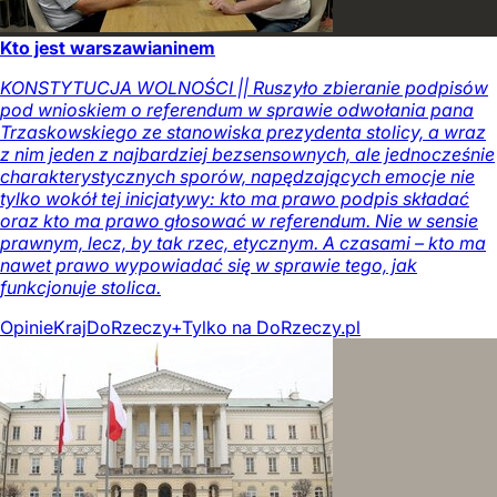
Kto jest warszawianinem
KONSTYTUCJA WOLNOŚCI || Ruszyło zbieranie podpisów
pod wnioskiem o referendum w sprawie odwołania pana
Trzaskowskiego ze stanowiska prezydenta stolicy, a wraz
z nim jeden z najbardziej bezsensownych, ale jednocześnie
charakterystycznych sporów, napędzających emocje nie
tylko wokół tej inicjatywy: kto ma prawo podpis składać
oraz kto ma prawo głosować w referendum. Nie w sensie
prawnym, lecz, by tak rzec, etycznym. A czasami – kto ma
nawet prawo wypowiadać się w sprawie tego, jak
funkcjonuje stolica.
Opinie
Kraj
DoRzeczy+
Tylko na DoRzeczy.pl