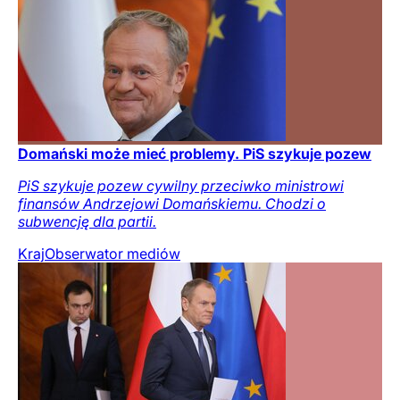
Domański może mieć problemy. PiS szykuje pozew
PiS szykuje pozew cywilny przeciwko ministrowi
finansów Andrzejowi Domańskiemu. Chodzi o
subwencję dla partii.
Kraj
Obserwator mediów