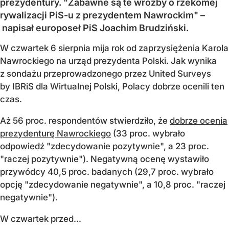
prezydentury. "Zabawne są te wróżby o rzekomej
rywalizacji PiS-u z prezydentem Nawrockim" –
napisał europoseł PiS Joachim Brudziński.
W czwartek 6 sierpnia mija rok od zaprzysiężenia Karola
Nawrockiego na urząd prezydenta Polski. Jak wynika
z sondażu przeprowadzonego przez United Surveys
by IBRiS dla Wirtualnej Polski, Polacy dobrze ocenili ten
czas.
Aż 56 proc. respondentów stwierdziło, że
dobrze ocenia
prezydenturę Nawrockiego
(33 proc. wybrało
odpowiedź "zdecydowanie pozytywnie", a 23 proc.
"raczej pozytywnie"). Negatywną ocenę wystawiło
przywódcy 40,5 proc. badanych (29,7 proc. wybrało
opcję "zdecydowanie negatywnie", a 10,8 proc. "raczej
negatywnie").
W czwartek przed...