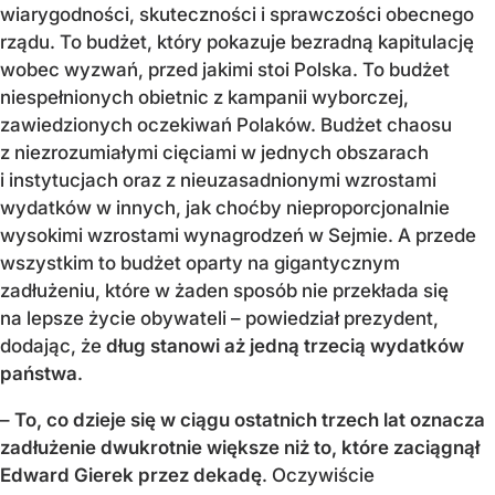
wiarygodności, skuteczności i sprawczości obecnego
rządu. To budżet, który pokazuje bezradną kapitulację
wobec wyzwań, przed jakimi stoi Polska. To budżet
niespełnionych obietnic z kampanii wyborczej,
zawiedzionych oczekiwań Polaków. Budżet chaosu
z niezrozumiałymi cięciami w jednych obszarach
i instytucjach oraz z nieuzasadnionymi wzrostami
wydatków w innych, jak choćby nieproporcjonalnie
wysokimi wzrostami wynagrodzeń w Sejmie. A przede
wszystkim to budżet oparty na gigantycznym
zadłużeniu, które w żaden sposób nie przekłada się
na lepsze życie obywateli – powiedział prezydent,
dodając, że
dług stanowi aż jedną trzecią wydatków
państwa
.
–
To, co dzieje się w ciągu ostatnich trzech lat oznacza
zadłużenie dwukrotnie większe niż to, które zaciągnął
Edward Gierek przez dekadę
. Oczywiście