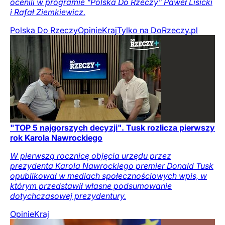
ocenili w programie "Polska Do Rzeczy" Paweł Lisicki
i Rafał Ziemkiewicz.
Polska Do Rzeczy
Opinie
Kraj
Tylko na DoRzeczy.pl
"TOP 5 najgorszych decyzji". Tusk rozlicza pierwszy
rok Karola Nawrockiego
W pierwszą rocznicę objęcia urzędu przez
prezydenta Karola Nawrockiego premier Donald Tusk
opublikował w mediach społecznościowych wpis, w
którym przedstawił własne podsumowanie
dotychczasowej prezydentury.
Opinie
Kraj