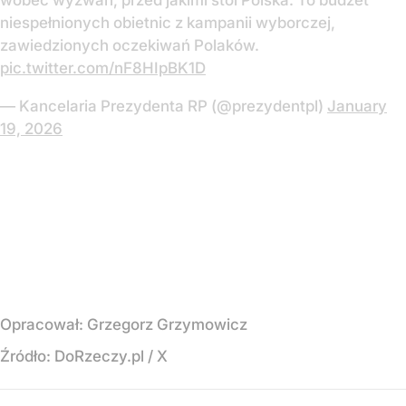
wobec wyzwań, przed jakimi stoi Polska. To budżet
niespełnionych obietnic z kampanii wyborczej,
zawiedzionych oczekiwań Polaków.
pic.twitter.com/nF8HIpBK1D
— Kancelaria Prezydenta RP (@prezydentpl)
January
19, 2026
Opracował:
Grzegorz Grzymowicz
Źródło:
DoRzeczy.pl
/
X