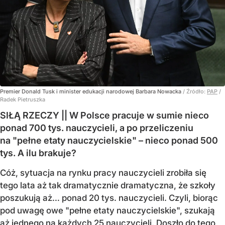
Premier Donald Tusk i minister edukacji narodowej Barbara Nowacka
/ Źródło:
PAP
/
Radek Pietruszka
SIŁĄ RZECZY || W Polsce pracuje w sumie nieco
ponad 700 tys. nauczycieli, a po przeliczeniu
na "pełne etaty nauczycielskie" – nieco ponad 500
tys. A ilu brakuje?
Cóż, sytuacja na rynku pracy nauczycieli zrobiła się
tego lata aż tak dramatycznie dramatyczna, że szkoły
poszukują aż… ponad 20 tys. nauczycieli. Czyli, biorąc
pod uwagę owe "pełne etaty nauczycielskie", szukają
aż jednego na każdych 25 nauczycieli. Doszło do tego,