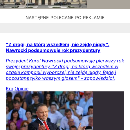
"Z drogi, na którą wszedłem, nie zejdę nigdy".
Nawrocki podsumowuje rok prezydentury
Prezydent Karol Nawrocki podsumowuje pierwszy rok
swojej prezydentury. "Z drogi, na którą wszedłem w
czasie kampanii wyborczej, nie zejdę nigdy. Będę i
pozostanę tylko waszym głosem" – zapowiedział.
Kraj
Opinie