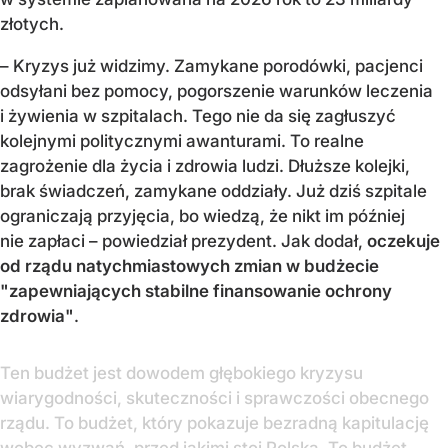
złotych.
– Kryzys już widzimy. Zamykane porodówki, pacjenci
odsyłani bez pomocy, pogorszenie warunków leczenia
i żywienia w szpitalach. Tego nie da się zagłuszyć
kolejnymi politycznymi awanturami. To realne
zagrożenie dla życia i zdrowia ludzi. Dłuższe kolejki,
brak świadczeń, zamykane oddziały. Już dziś szpitale
ograniczają przyjęcia, bo wiedzą, że nikt im później
nie zapłaci – powiedział prezydent. Jak dodał,
oczekuje
od rządu natychmiastowych zmian w budżecie
"zapewniających stabilne finansowanie ochrony
zdrowia"
.
Ten budżet jest dowodem głębokiego kryzysu
wiarygodności, skuteczności i sprawczości obecnego
rządu. To budżet, który pokazuje bezradną kapitulację