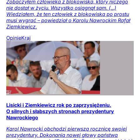
Zobaczyłem człowieka z blokowiska, który niczego
nie dostał w życiu. Wszystko osiągnął sam. (...)
Wiedziałem, że ten człowiek z blokowiska po prostu
musi wygrać – powiedział o Karolu Nawrockim Rafał
Ziemkiewicz.
Opinie
Kraj
Lisicki i Ziemkiewicz rok po zaprzysiężeniu.
O silnych i słabszych stronach prezydentury
Nawrockiego
Karol Nawrocki obchodzi pierwszą rocznicę swojej
prezydentury. Dokonania nowej głowy państwa