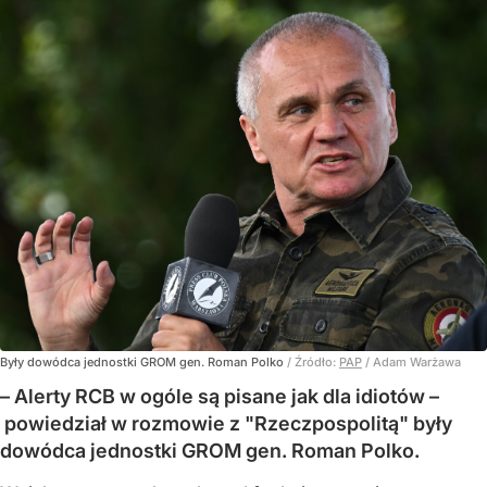
Były dowódca jednostki GROM gen. Roman Polko
/ Źródło:
PAP
/
Adam Warżawa
– Alerty RCB w ogóle są pisane jak dla idiotów –
powiedział w rozmowie z "Rzeczpospolitą" były
dowódca jednostki GROM gen. Roman Polko.