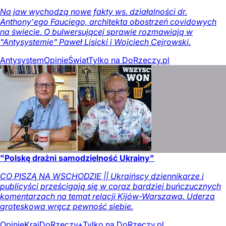
Na jaw wychodzą nowe fakty ws. działalności dr.
Anthony'ego Fauciego, architekta obostrzeń covidowych
na świecie. O bulwersującej sprawie rozmawiają w
"Antysystemie" Paweł Lisicki i Wojciech Cejrowski.
Antysystem
Opinie
Świat
Tylko na DoRzeczy.pl
"Polskę drażni samodzielność Ukrainy"
CO PISZĄ NA WSCHODZIE || Ukraińscy dziennikarze i
publicyści prześcigają się w coraz bardziej buńczucznych
komentarzach na temat relacji Kijów-Warszawa. Uderza
groteskowa wręcz pewność siebie.
Opinie
Kraj
DoRzeczy+
Tylko na DoRzeczy.pl