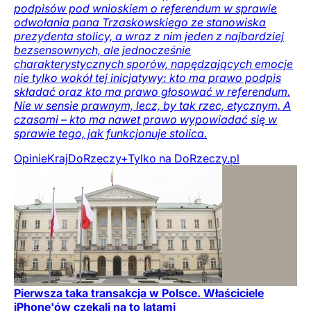
podpisów pod wnioskiem o referendum w sprawie
odwołania pana Trzaskowskiego ze stanowiska
prezydenta stolicy, a wraz z nim jeden z najbardziej
bezsensownych, ale jednocześnie
charakterystycznych sporów, napędzających emocje
nie tylko wokół tej inicjatywy: kto ma prawo podpis
składać oraz kto ma prawo głosować w referendum.
Nie w sensie prawnym, lecz, by tak rzec, etycznym. A
czasami – kto ma nawet prawo wypowiadać się w
sprawie tego, jak funkcjonuje stolica.
Opinie
Kraj
DoRzeczy+
Tylko na DoRzeczy.pl
Pierwsza taka transakcja w Polsce. Właściciele
iPhone'ów czekali na to latami