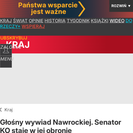
ROZWIŃ
▼
KRAJ
ŚWIAT
OPINIE
HISTORIA
TYGODNIK
KSIĄŻKI
WIDEO
DO
RZECZY+
WSPIERAJ
SUBSKRYBUJ
KRAJ
ZALOGUJ
MENU
Kraj
Głośny wywiad Nawrockiej. Senator
KO staje w jej obronie