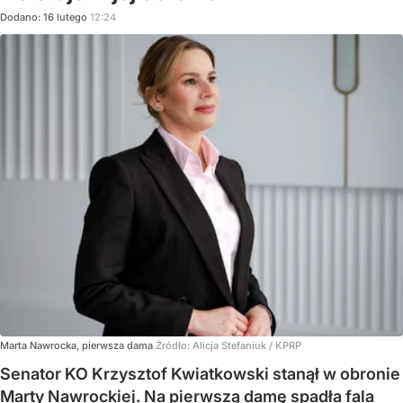
Dodano:
16
lutego
12:24
Marta Nawrocka, pierwsza dama
Źródło:
Alicja Stefaniuk / KPRP
Senator KO Krzysztof Kwiatkowski stanął w obronie
Marty Nawrockiej. Na pierwszą damę spadła fala