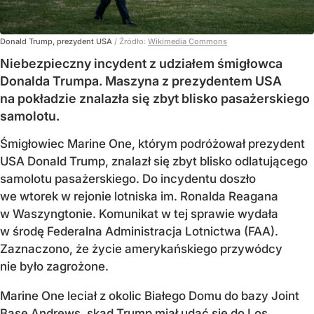
Donald Trump, prezydent USA
/ Źródło:
Wikimedia Commons
Niebezpieczny incydent z udziałem śmigłowca
Donalda Trumpa. Maszyna z prezydentem USA
na pokładzie znalazła się zbyt blisko pasażerskiego
samolotu.
Śmigłowiec Marine One, którym podróżował prezydent
USA Donald Trump, znalazł się zbyt blisko odlatującego
samolotu pasażerskiego. Do incydentu doszło
we wtorek w rejonie lotniska im. Ronalda Reagana
w Waszyngtonie. Komunikat w tej sprawie wydała
w środę Federalna Administracja Lotnictwa (FAA).
Zaznaczono, że życie amerykańskiego przywódcy
nie było zagrożone.
Marine One leciał z okolic Białego Domu do bazy Joint
Base Andrews, skąd Trump miał udać się do Los