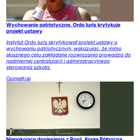
Wychowanie patriotyczne. Ordo Iuris krytykuje
projekt ustawy
Instytut Ordo Iuris skrytykował projekt ustawy o
wychowaniu patriotycznym, wskazując, że mimo
słusznego celu zakładane rozwiązania prowadzą do
nadmiernej centralizacji i administracyjnego
sterowania szkołą.
Opinie
Kraj
Niepokojące doniesienia z Rosji. Korea Północna