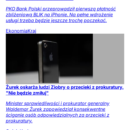
PKO Bank Polski przeprowadził pierwszą płatność
zbliżeniową BLIK na iPhonie. Na pełne wdrożenie
usługi trzeba będzie jeszcze trochę poczekać.
Ekonomia
Kraj
Żurek oskarża ludzi Ziobry o przecieki z prokuratury.
"Nie będzie zmiłuj"
Minister sprawiedliwości i prokurator generalny
Waldemar Żurek zapowiedział konsekwentne
ściganie osób odpowiedzialnych za przecieki z
prokuratury.