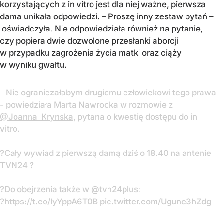
korzystających z in vitro jest dla niej ważne, pierwsza
dama unikała odpowiedzi. – Proszę inny zestaw pytań –
oświadczyła. Nie odpowiedziała również na pytanie,
czy popiera dwie dozwolone przesłanki aborcji
w przypadku zagrożenia życia matki oraz ciąży
w wyniku gwałtu.
- Nie ograniczałabym drugiemu człowiekowi tego prawa
- powiedziała Marta Nawrocka w rozmowie z
@Joanna_Krynska
, pytana o kwestię dostępu do in
vitro.
?Cały wywiad z pierwszą damą dziś o 18.40 na antenie
TVN24 ?
?Do obejrzenia także w
@tvn24plus
:
?
https://t.co/lyYppA6T0B
pic.twitter.com/Ugune3hZdg