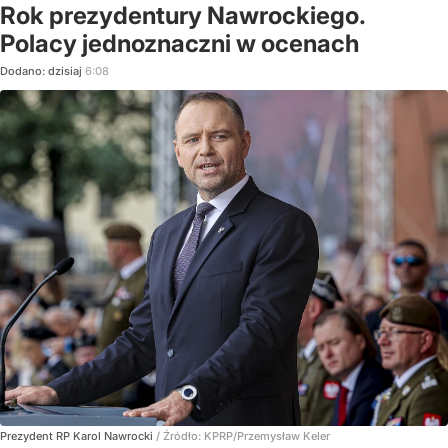
Rok prezydentury Nawrockiego.
Polacy jednoznaczni w ocenach
Dodano:
dzisiaj
6:08
Prezydent RP Karol Nawrocki
/ Źródło:
KPRP/Przemysław Keler