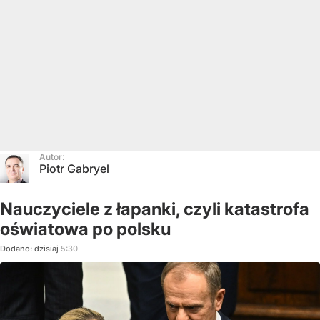
Autor:
Piotr Gabryel
Nauczyciele z łapanki, czyli katastrofa
oświatowa po polsku
Dodano:
dzisiaj
5:30