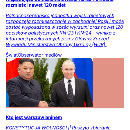
rozmieści nawet 120 rakiet
Północnokoreańska jednostka wojsk rakietowych
rozpoczęła rozmieszczanie w zachodniej Rosji i może
zostać wyposażona w sześć wyrzutni oraz nawet 120
pocisków balistycznych KN-23 i KN-24 – wynika z
informacji przekazanych przez Główny Zarząd
Wywiadu Ministerstwa Obrony Ukrainy (HUR).
Świat
Obserwator mediów
Kto jest warszawianinem
KONSTYTUCJA WOLNOŚCI || Ruszyło zbieranie