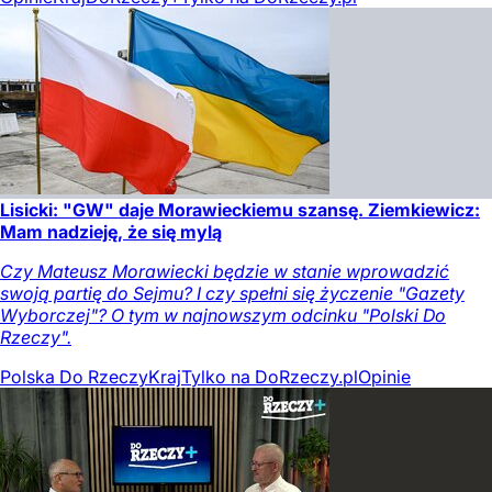
Lisicki: "GW" daje Morawieckiemu szansę. Ziemkiewicz:
Mam nadzieję, że się mylą
Czy Mateusz Morawiecki będzie w stanie wprowadzić
swoją partię do Sejmu? I czy spełni się życzenie "Gazety
Wyborczej"? O tym w najnowszym odcinku "Polski Do
Rzeczy".
Polska Do Rzeczy
Kraj
Tylko na DoRzeczy.pl
Opinie