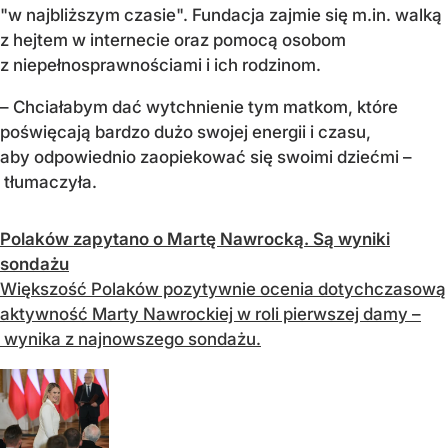
"w najbliższym czasie". Fundacja zajmie się m.in. walką
z hejtem w internecie oraz pomocą osobom
z niepełnosprawnościami i ich rodzinom.
– Chciałabym dać wytchnienie tym matkom, które
poświęcają bardzo dużo swojej energii i czasu,
aby odpowiednio zaopiekować się swoimi dziećmi –
tłumaczyła.
Polaków zapytano o Martę Nawrocką. Są wyniki
sondażu
Większość Polaków pozytywnie ocenia dotychczasową
aktywność Marty Nawrockiej w roli pierwszej damy –
wynika z najnowszego sondażu.