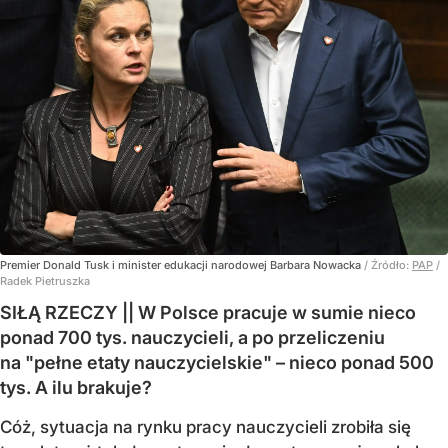
Premier Donald Tusk i minister edukacji narodowej Barbara Nowacka
/ Źródło:
PAP
/
Radek Pietruszka
SIŁĄ RZECZY || W Polsce pracuje w sumie nieco
ponad 700 tys. nauczycieli, a po przeliczeniu
na "pełne etaty nauczycielskie" – nieco ponad 500
tys. A ilu brakuje?
Cóż, sytuacja na rynku pracy nauczycieli zrobiła się