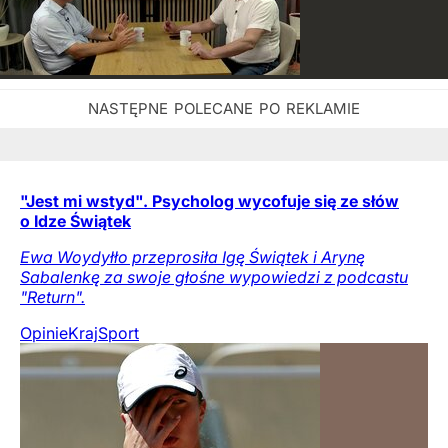
"Jest mi wstyd". Psycholog wycofuje się ze słów
o Idze Świątek
Ewa Woydyłło przeprosiła Igę Świątek i Arynę
Sabalenkę za swoje głośne wypowiedzi z podcastu
"Return".
Opinie
Kraj
Sport