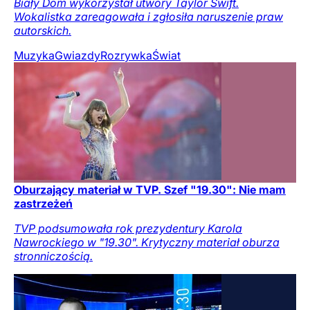
Biały Dom wykorzystał utwory Taylor Swift.
Wokalistka zareagowała i zgłosiła naruszenie praw
autorskich.
Muzyka
Gwiazdy
Rozrywka
Świat
Oburzający materiał w TVP. Szef "19.30": Nie mam
zastrzeżeń
TVP podsumowała rok prezydentury Karola
Nawrockiego w "19.30". Krytyczny materiał oburza
stronniczością.