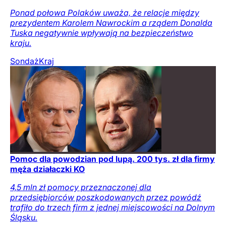
Ponad połowa Polaków uważa, że relacje między
prezydentem Karolem Nawrockim a rządem Donalda
Tuska negatywnie wpływają na bezpieczeństwo
kraju.
Sondaż
Kraj
Pomoc dla powodzian pod lupą. 200 tys. zł dla firmy
męża działaczki KO
4,5 mln zł pomocy przeznaczonej dla
przedsiębiorców poszkodowanych przez powódź
trafiło do trzech firm z jednej miejscowości na Dolnym
Śląsku.