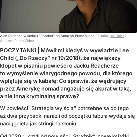
Alan Ritchson w serialu "Reacher" na Amazon Prime Video
/ Źródło:
YouTube
/
Amazon Prime Video
POCZYTANKI | Mówił mi kiedyś w wywiadzie Lee
Child („Do Rzeczy” nr 19/2018), że największy
kłopot w pisaniu powieści o Jacku Reacherze
to wymyślenie wiarygodnego powodu, dla którego
wplątuje się w kabałę: Co sprawia, że wędrujący
przez Amerykę nomad angażuje się akurat w taką,
a nie inną kryminalną sprawę?
W powieści „Strategia wyjścia” potrzebne są do tego
aż dwa przypadki naraz i od początku fabuła wydaje się
naciągnięta jak stringi na słoniu.
Od 2020 r., czyli od powieści „Strażnik”, nowe książki