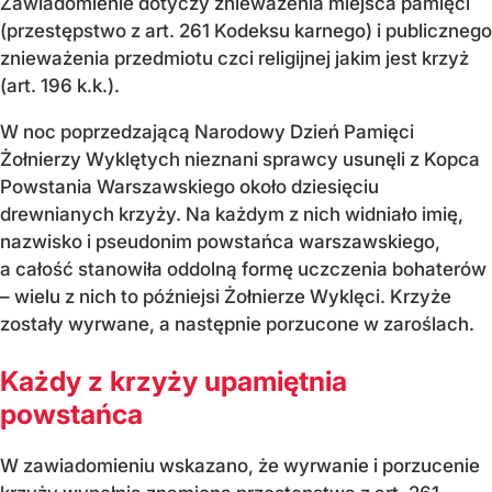
Zawiadomienie dotyczy znieważenia miejsca pamięci
(przestępstwo z art. 261 Kodeksu karnego) i publicznego
znieważenia przedmiotu czci religijnej jakim jest krzyż
(art. 196 k.k.).
W noc poprzedzającą Narodowy Dzień Pamięci
Żołnierzy Wyklętych nieznani sprawcy usunęli z Kopca
Powstania Warszawskiego około dziesięciu
drewnianych krzyży. Na każdym z nich widniało imię,
nazwisko i pseudonim powstańca warszawskiego,
a całość stanowiła oddolną formę uczczenia bohaterów
– wielu z nich to późniejsi Żołnierze Wyklęci. Krzyże
zostały wyrwane, a następnie porzucone w zaroślach.
Każdy z krzyży upamiętnia
powstańca
W zawiadomieniu wskazano, że wyrwanie i porzucenie