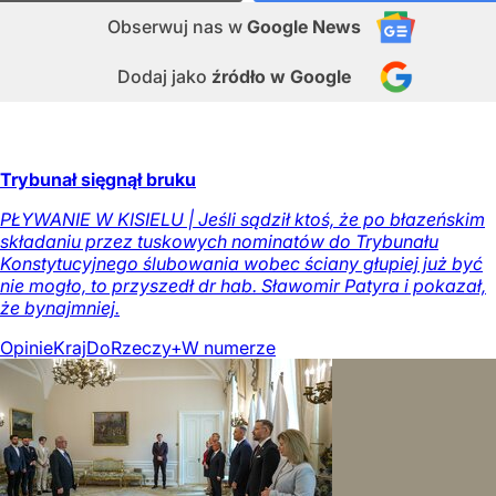
Obserwuj nas
w
Google News
Dodaj jako
źródło w Google
Trybunał sięgnął bruku
PŁYWANIE W KISIELU | Jeśli sądził ktoś, że po błazeńskim
składaniu przez tuskowych nominatów do Trybunału
Konstytucyjnego ślubowania wobec ściany głupiej już być
nie mogło, to przyszedł dr hab. Sławomir Patyra i pokazał,
że bynajmniej.
Opinie
Kraj
DoRzeczy+
W numerze