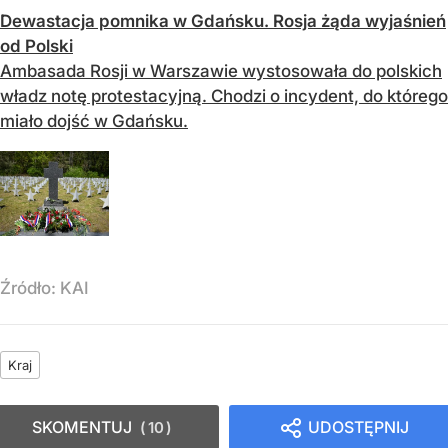
Dewastacja pomnika w Gdańsku. Rosja żąda wyjaśnień
od Polski
Ambasada Rosji w Warszawie wystosowała do polskich
władz notę protestacyjną. Chodzi o incydent, do którego
miało dojść w Gdańsku.
Źródło:
KAI
Kraj
SKOMENTUJ
UDOSTĘPNIJ
10