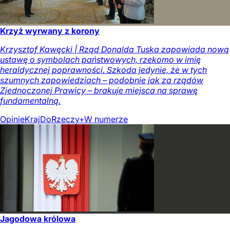
Krzyż wyrwany z korony
Krzysztof Kawęcki | Rząd Donalda Tuska zapowiada nową
ustawę o symbolach państwowych, rzekomo w imię
heraldycznej poprawności. Szkoda jedynie, że w tych
szumnych zapowiedziach – podobnie jak za rządów
Zjednoczonej Prawicy – brakuje miejsca na sprawę
fundamentalną.
Opinie
Kraj
DoRzeczy+
W numerze
Jagodowa królowa