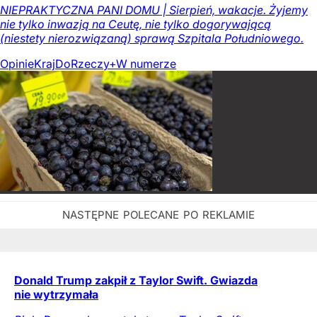
NIEPRAKTYCZNA PANI DOMU | Sierpień, wakacje. Żyjemy
nie tylko inwazją na Ceutę, nie tylko dogorywającą
(niestety nierozwiązaną) sprawą Szpitala Południowego.
Opinie
Kraj
DoRzeczy+
W numerze
Donald Trump zakpił z Taylor Swift. Gwiazda
nie wytrzymała