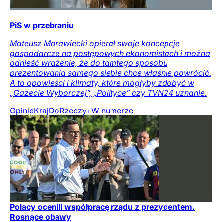
PiS w przebraniu
Mateusz Morawiecki opierał swoje koncepcje
gospodarcze na postępowych ekonomistach i można
odnieść wrażenie, że do tamtego sposobu
prezentowania samego siebie chce właśnie powrócić.
A to opowieści i klimaty, które mogłyby zdobyć w
„Gazecie Wyborczej”, „Polityce” czy TVN24 uznanie.
Opinie
Kraj
DoRzeczy+
W numerze
Polacy ocenili współpracę rządu z prezydentem.
Rosnące obawy