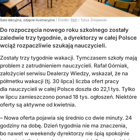
Sala lekcyjna, zdjęcie ilustracyjne
/ Źródło:
PAP
/
Tytus Żmijewski
Do rozpoczęcia nowego roku szkolnego zostały
zaledwie trzy tygodnie, a dyrektorzy w całej Polsce
wciąż rozpaczliwie szukają nauczycieli.
Zostały trzy tygodnie wakacji. Tymczasem szkoły mają
problem z zatrudnieniem nauczycieli. Rafał Górniak,
założyciel serwisu Dealerzy Wiedzy, wskazał, że na
półmetku wakacji (tj. 30 lipca) liczba ofert pracy
dla nauczycieli w całej Polsce doszła do 22,1 tys. Tylko
w lipcu zamieszczono ponad 18 tys. ogłoszeń. Niektóre
oferty są aktywne od kwietnia.
– Nowa oferta pojawia się średnio co dwie minuty. 24
godziny na dobę. Dzień tygodnia nie ma znaczenia,
bo nawet w weekendy dyrektorzy nie śpią spokojnie