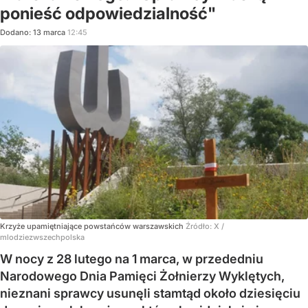
ponieść odpowiedzialność"
Dodano:
13
marca
12:45
Krzyże upamiętniające powstańców warszawskich
Źródło:
X
/
mlodziezwszechpolska
W nocy z 28 lutego na 1 marca, w przededniu
Narodowego Dnia Pamięci Żołnierzy Wyklętych,
nieznani sprawcy usunęli stamtąd około dziesięciu