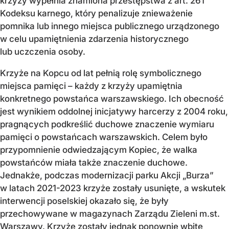
krzyży wypełnia znamiona przestępstwa z art. 261
Kodeksu karnego, który penalizuje znieważenie
pomnika lub innego miejsca publicznego urządzonego
w celu upamiętnienia zdarzenia historycznego
lub uczczenia osoby.
Krzyże na Kopcu od lat pełnią rolę symbolicznego
miejsca pamięci – każdy z krzyży upamiętnia
konkretnego powstańca warszawskiego. Ich obecność
jest wynikiem oddolnej inicjatywy harcerzy z 2004 roku,
pragnących podkreślić duchowe znaczenie wymiaru
pamięci o powstańcach warszawskich. Celem było
przypomnienie odwiedzającym Kopiec, że walka
powstańców miała także znaczenie duchowe.
Jednakże, podczas modernizacji parku Akcji „Burza”
w latach 2021-2023 krzyże zostały usunięte, a wskutek
interwencji poselskiej okazało się, że były
przechowywane w magazynach Zarządu Zieleni m.st.
Warszawy. Krzyże zostały jednak ponownie wbite