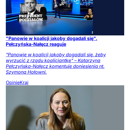
"Panowie w koalicji jakoby dogadali się".
Pełczyńska-Nałęcz reaguje
"Panowie w koalicji jakoby dogadali się, żeby
wyrzucić z rządu koalicjantkę" – Katarzyna
Pełczyńska-Nałęcz komentuje doniesienia nt.
Szymona Hołowni.
Opinie
Kraj