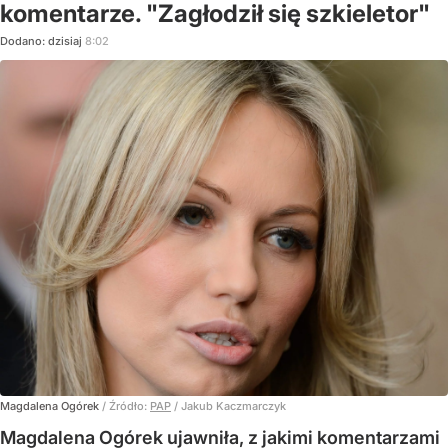
komentarze. "Zagłodził się szkieletor"
Dodano:
dzisiaj
8:02
Magdalena Ogórek
/ Źródło:
PAP
/
Jakub Kaczmarczyk
Magdalena Ogórek ujawniła, z jakimi komentarzami