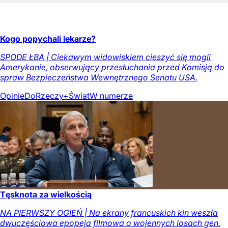
Kogo popychali lekarze?
SPODE ŁBA | Ciekawym widowiskiem cieszyć się mogli
Amerykanie, obserwujący przesłuchania przed Komisją do
spraw Bezpieczeństwa Wewnętrznego Senatu USA.
Opinie
DoRzeczy+
Świat
W numerze
Tęsknota za wielkością
NA PIERWSZY OGIEŃ | Na ekrany francuskich kin weszła
dwuczęściowa epopeja filmowa o wojennych losach gen.