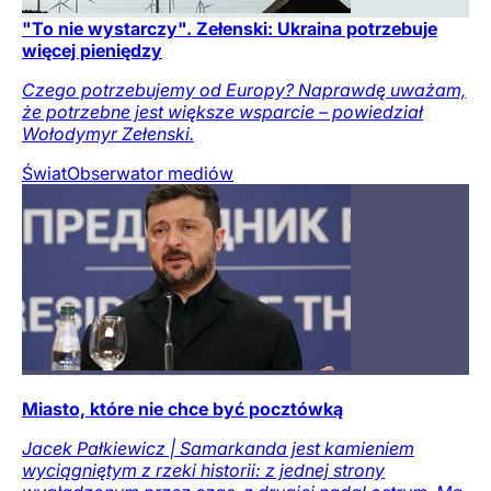
"To nie wystarczy". Zełenski: Ukraina potrzebuje
więcej pieniędzy
Czego potrzebujemy od Europy? Naprawdę uważam,
że potrzebne jest większe wsparcie – powiedział
Wołodymyr Zełenski.
Świat
Obserwator mediów
Miasto, które nie chce być pocztówką
Jacek Pałkiewicz | Samarkanda jest kamieniem
wyciągniętym z rzeki historii: z jednej strony