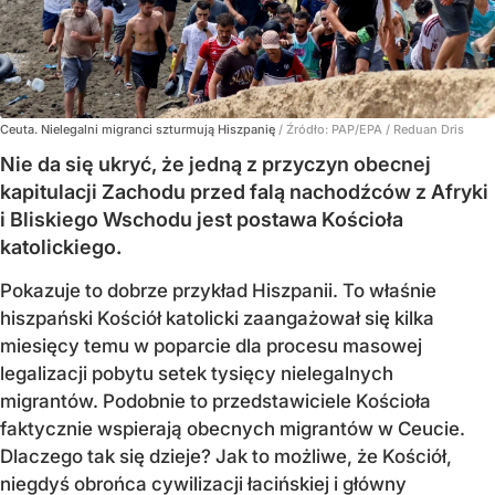
Ceuta. Nielegalni migranci szturmują Hiszpanię
/ Źródło:
PAP/EPA
/
Reduan Dris
Nie da się ukryć, że jedną z przyczyn obecnej
kapitulacji Zachodu przed falą nachodźców z Afryki
i Bliskiego Wschodu jest postawa Kościoła
katolickiego.
Pokazuje to dobrze przykład Hiszpanii. To właśnie
hiszpański Kościół katolicki zaangażował się kilka
miesięcy temu w poparcie dla procesu masowej
legalizacji pobytu setek tysięcy nielegalnych
migrantów. Podobnie to przedstawiciele Kościoła
faktycznie wspierają obecnych migrantów w Ceucie.
Dlaczego tak się dzieje? Jak to możliwe, że Kościół,
niegdyś obrońca cywilizacji łacińskiej i główny