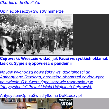
Charles’a de Gaulle’a.
Opinie
DoRzeczy+
Świat
W numerze
Cejrowski: Wreszcie widać, jak Fauci wszystkich okłamał.
Lisicki: Sypie się opowieść o pandemii
Na jaw wychodzą nowe fakty ws. działalności dr.
Anthony'ego Fauciego, architekta obostrzeń covidowych
na świecie. O bulwersującej sprawie rozmawiają w
"Antysystemie" Paweł Lisicki i Wojciech Cejrowski.
Antysystem
Opinie
Świat
Tylko na DoRzeczy.pl