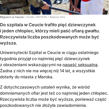
Migranci w Ceucie
/ Źródło:
PAP/EPA
/
Reduan Dris
Do szpitala w Ceucie trafiło pięć dziewczynek
i jeden chłopiec, którzy mieli paść ofiarą gwałtu.
Rzeczywista liczba poszkodowanych może być
wyższa.
Uniwersytecki Szpital w Ceucie w ciągu ostatniego
tygodnia przyjął co najmniej pięć dziewczynek
z obrażeniami wskazującymi na
napaść seksualną
.
Żadna z nich nie ma więcej niż 14 lat, a wszystkie
dotarły do miasta z Maroka.
Z dotychczasowych ustaleń wynika, że wśród
domniemanych ofiar jest też co najmniej jeden chłopiec.
Rzeczywista liczba może być wyższa, ponieważ część
poszkodowanych nie złożyła zawiadomienia.