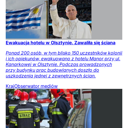
Ewakuacja hotelu w Olsztynie. Zawaliła się ściana
Ponad 200 osób, w tym blisko 150 uczestników kolonii
i ich opiekunów, ewakuowano z hotelu Manor przy ul.
Kanarkowej w Olsztynie. Podczas prowadzonych
przy budynku prac budowlanych doszło do
uszkodzenia jednej z zewnętrznych ścian.
Kraj
Obserwator mediów