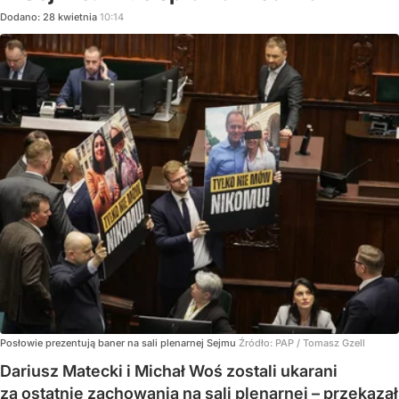
Dodano:
28
kwietnia
10:14
Posłowie prezentują baner na sali plenarnej Sejmu
Źródło:
PAP
/
Tomasz Gzell
Dariusz Matecki i Michał Woś zostali ukarani
za ostatnie zachowania na sali plenarnej – przekazał