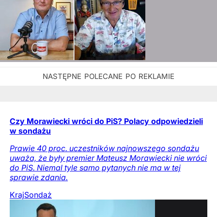
Czy Morawiecki wróci do PiS? Polacy odpowiedzieli
w sondażu
Prawie 40 proc. uczestników najnowszego sondażu
uważa, że były premier Mateusz Morawiecki nie wróci
do PiS. Niemal tyle samo pytanych nie ma w tej
sprawie zdania.
Kraj
Sondaż