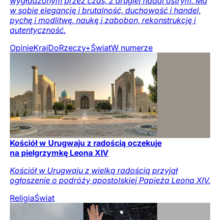
wygładzonym przez czas, z drugiej nadal ostrym. Ma
w sobie elegancję i brutalność, duchowość i handel,
pychę i modlitwę, naukę i zabobon, rekonstrukcję i
autentyczność.
Opinie
Kraj
DoRzeczy+
Świat
W numerze
Kościół w Urugwaju z radością oczekuje
na pielgrzymkę Leona XIV
Kościół w Urugwaju z wielką radością przyjął
ogłoszenie o podróży apostolskiej Papieża Leona XIV.
Religia
Świat