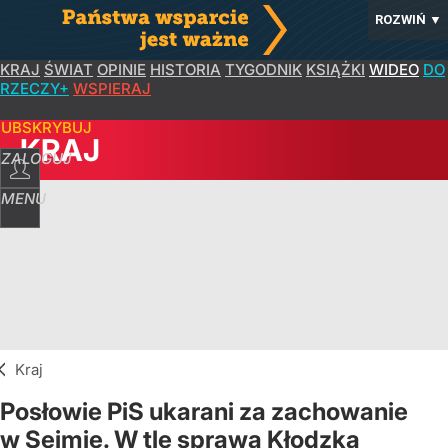
ROZWIŃ
▼
KRAJ
ŚWIAT
OPINIE
HISTORIA
TYGODNIK
KSIĄŻKI
WIDEO
DO
RZECZY+
WSPIERAJ
SUBSKRYBUJ
KRAJ
ZALOGUJ
MENU
Kraj
Posłowie PiS ukarani za zachowanie
w Sejmie. W tle sprawa Kłodzka