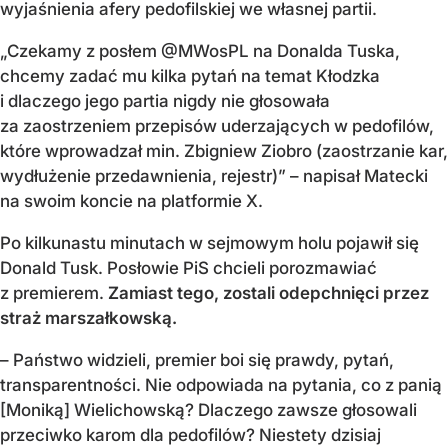
wyjaśnienia afery pedofilskiej we własnej partii.
„Czekamy z posłem @MWosPL na Donalda Tuska,
chcemy zadać mu kilka pytań na temat Kłodzka
i dlaczego jego partia nigdy nie głosowała
za zaostrzeniem przepisów uderzających w pedofilów,
które wprowadzał min. Zbigniew Ziobro (zaostrzanie kar,
wydłużenie przedawnienia, rejestr)” – napisał Matecki
na swoim koncie na platformie X.
Po kilkunastu minutach w sejmowym holu pojawił się
Donald Tusk. Posłowie PiS chcieli porozmawiać
z premierem.
Zamiast tego, zostali odepchnięci przez
straż marszałkowską.
– Państwo widzieli, premier boi się prawdy, pytań,
transparentności. Nie odpowiada na pytania, co z panią
[Moniką] Wielichowską? Dlaczego zawsze głosowali
przeciwko karom dla pedofilów? Niestety dzisiaj