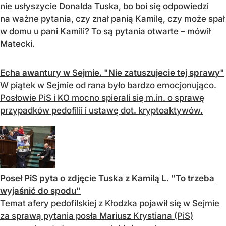
nie usłyszycie Donalda Tuska, bo boi się odpowiedzi
na ważne pytania, czy znał panią Kamilę, czy może spał
w domu u pani Kamili? To są pytania otwarte – mówił
Matecki.
Echa awantury w Sejmie. "Nie zatuszujecie tej sprawy"
W piątek w Sejmie od rana było bardzo emocjonująco.
Posłowie PiS i KO mocno spierali się m.in. o sprawę
przypadków pedofilii i ustawę dot. kryptoaktywów.
Poseł PiS pyta o zdjęcie Tuska z Kamilą L. "To trzeba
wyjaśnić do spodu"
Temat afery pedofilskiej z Kłodzka pojawił się w Sejmie
za sprawą pytania posła Mariusz Krystiana (PiS)