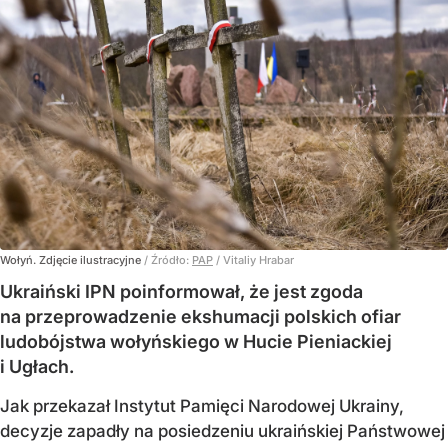
Wołyń. Zdjęcie ilustracyjne
/ Źródło:
PAP
/
Vitaliy Hrabar
Ukraiński IPN poinformował, że jest zgoda
na przeprowadzenie ekshumacji polskich ofiar
ludobójstwa wołyńskiego w Hucie Pieniackiej
i Ugłach.
Jak przekazał Instytut Pamięci Narodowej Ukrainy,
decyzje zapadły na posiedzeniu ukraińskiej Państwowej