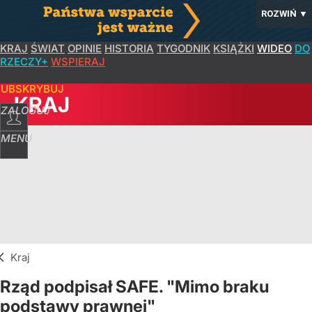
ROZWIŃ
▼
KRAJ
ŚWIAT
OPINIE
HISTORIA
TYGODNIK
KSIĄŻKI
WIDEO
DO
RZECZY+
WSPIERAJ
SUBSKRYBUJ
KRAJ
ZALOGUJ
MENU
Kraj
Rząd podpisał SAFE. "Mimo braku
podstawy prawnej"