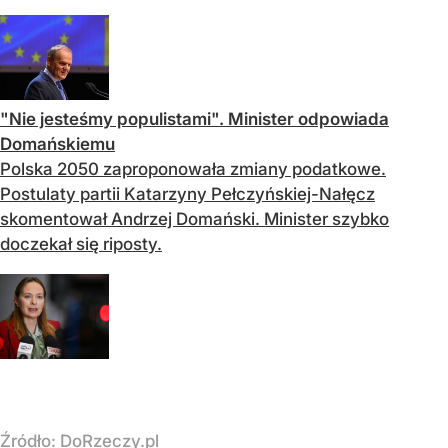
"Nie jesteśmy populistami". Minister odpowiada
Domańskiemu
Polska 2050 zaproponowała zmiany podatkowe.
Postulaty partii Katarzyny Pełczyńskiej-Nałęcz
skomentował Andrzej Domański. Minister szybko
doczekał się riposty.
Źródło:
DoRzeczy.pl