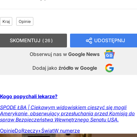
Kraj
Opinie
SKOMENTUJ
UDOSTĘPNIJ
26
Obserwuj nas
w
Google News
Dodaj jako
źródło w Google
Kogo popychali lekarze?
SPODE ŁBA | Ciekawym widowiskiem cieszyć się mogli
Amerykanie, obserwujący przesłuchania przed Komisją do
spraw Bezpieczeństwa Wewnętrznego Senatu USA.
Opinie
DoRzeczy+
Świat
W numerze