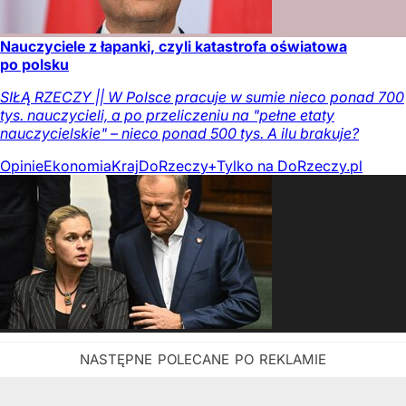
Nauczyciele z łapanki, czyli katastrofa oświatowa
po polsku
SIŁĄ RZECZY || W Polsce pracuje w sumie nieco ponad 700
tys. nauczycieli, a po przeliczeniu na "pełne etaty
nauczycielskie" – nieco ponad 500 tys. A ilu brakuje?
Opinie
Ekonomia
Kraj
DoRzeczy+
Tylko na DoRzeczy.pl