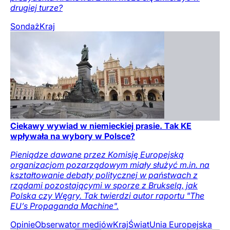
drugiej turze?
Sondaż
Kraj
Ciekawy wywiad w niemieckiej prasie. Tak KE
wpływała na wybory w Polsce?
Pieniądze dawane przez Komisję Europejską
organizacjom pozarządowym miały służyć m.in. na
kształtowanie debaty politycznej w państwach z
rządami pozostającymi w sporze z Brukselą, jak
Polska czy Węgry. Tak twierdzi autor raportu "The
EU’s Propaganda Machine".
Opinie
Obserwator mediów
Kraj
Świat
Unia Europejska