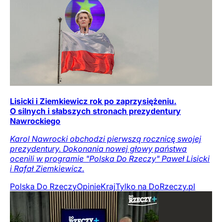
Lisicki i Ziemkiewicz rok po zaprzysiężeniu.
O silnych i słabszych stronach prezydentury
Nawrockiego
Karol Nawrocki obchodzi pierwszą rocznicę swojej
prezydentury. Dokonania nowej głowy państwa
ocenili w programie "Polska Do Rzeczy" Paweł Lisicki
i Rafał Ziemkiewicz.
Polska Do Rzeczy
Opinie
Kraj
Tylko na DoRzeczy.pl