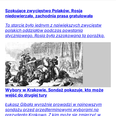
Szokujące zwycięstwo Polaków. Rosja
niedowierzała, zachodnia prasa gratulowała
To starcie było jednym z największych zwycięstw
polskich oddziałów podczas powstania
styczniowego. Rosja była zszokowana tą porażką.
Wybory w Krakowie. Sondaż pokazuje, kto może
wejść do drugiej tury
Łukasz Gibała wyraźnie prowadzi w najnowszym
sondażu przed przedterminowymi wyborami na
prezydenta Krakowa. Z kim może się zmierzyć w