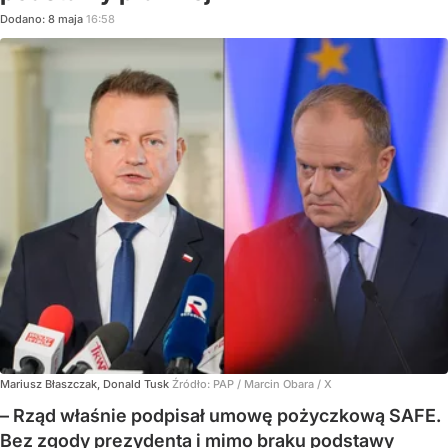
Dodano:
8
maja
16:58
Mariusz Błaszczak, Donald Tusk
Źródło:
PAP
/
Marcin Obara / X
– Rząd właśnie podpisał umowę pożyczkową SAFE.
Bez zgody prezydenta i mimo braku podstawy