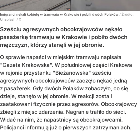
Imigranci nękali kobietę w tramwaju w Krakowie i pobili dwóch Polaków
/ Źródło:
Unsplash
/
X
Sześciu agresywnych obcokrajowców nękało
pasażerkę tramwaju w Krakowie i pobiło dwóch
mężczyzn, którzy stanęli w jej obronie.
O sprawie napaści w miejskim tramwaju napisała
"Gazeta Krakowska". W południowej części Krakowa
w rejonie przystanku "Bieżanowska" sześciu
agresywnych obcokrajowców zaczęło nękać jedną
z pasażerek. Gdy dwóch Polaków zobaczyło, co się
dzieje, stanęło w jej obronie. W reakcji zostali
zaatakowani fizycznie przez agresorów. Obcokrajowcy
zbiegli z miejsc zdarzenia. Nagranie trafiło do sieci.
Widać na nim, że napastnicy są obcokrajowcami.
Policjanci informują już o pierwszych zatrzymaniach.