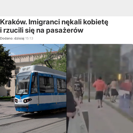
Kraków. Imigranci nękali kobietę
i rzucili się na pasażerów
Dodano:
dzisiaj
15:13