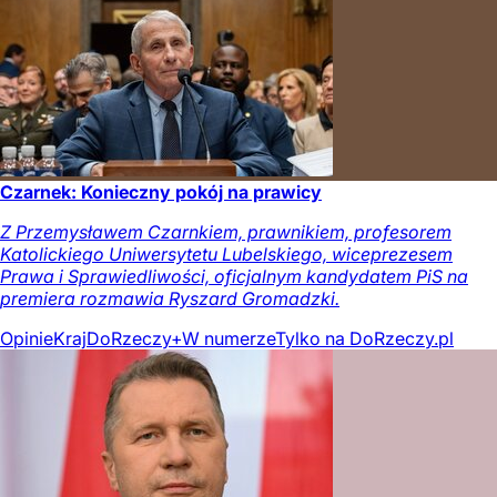
Czarnek: Konieczny pokój na prawicy
Z Przemysławem Czarnkiem, prawnikiem, profesorem
Katolickiego Uniwersytetu Lubelskiego, wiceprezesem
Prawa i Sprawiedliwości, oficjalnym kandydatem PiS na
premiera rozmawia Ryszard Gromadzki.
Opinie
Kraj
DoRzeczy+
W numerze
Tylko na DoRzeczy.pl