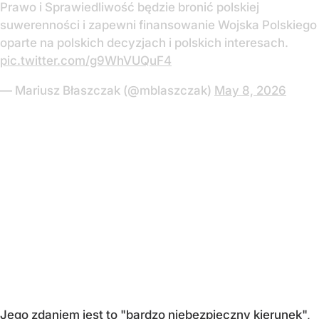
Prawo i Sprawiedliwość będzie bronić polskiej
suwerenności i zapewni finansowanie Wojska Polskiego
oparte na polskich decyzjach i polskich interesach.
pic.twitter.com/g9WhVUQuF4
— Mariusz Błaszczak (@mblaszczak)
May 8, 2026
Jego zdaniem jest to "bardzo niebezpieczny kierunek",