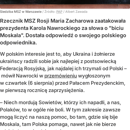
Siedziba MSZ w Warszawie
/ Źródło:
PAP
/
Albert Zawada
Rzecznik MSZ Rosji Maria Zacharowa zaatakowała
prezydenta Karola Nawrockiego za słowa o "biciu
Moskala". Dostała odpowiedź o swojego polskiego
odpowiednika.
W polskim interesie jest to, aby Ukraina i żołnierze
ukraińscy radzili sobie jak najlepiej z postsowiecką
Federacją Rosyjską, jak najdalej ich trzymali od Polski –
mówił Nawrocki w
przemówieniu
wygłoszonym
w czwartek (6 sierpnia) przed Pałacem Prezydenckim,
w pierwszą rocznicę zaprzysiężenia.
– Niech mordują Sowietów, którzy ich napadli, a nas,
Polaków, to w ogóle nie boli. W tym zakresie zawsze
mogą liczyć na naszą pomoc, bo tam, gdzie się bije
Moskala, tam Polska pomaga, nawet jak nie bierze