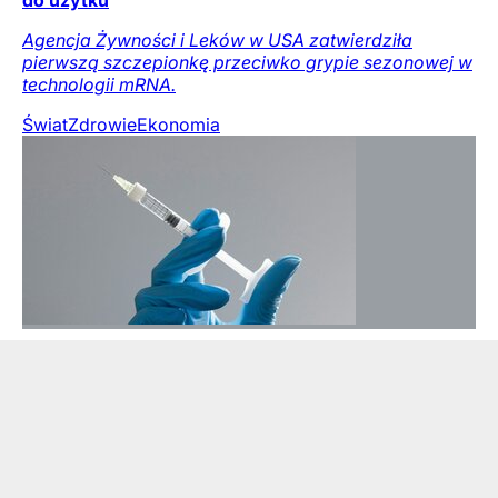
do użytku
Agencja Żywności i Leków w USA zatwierdziła
pierwszą szczepionkę przeciwko grypie sezonowej w
technologii mRNA.
Świat
Zdrowie
Ekonomia