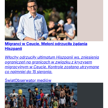
Migranci w Ceucie. Meloni odrzuciła żądania
Hiszpanii
Włochy odrzuciły ultimatum Hiszpanii ws. zniesienia
ograniczeń na granicach w związku z kryzysem
migracyjnym w Ceucie. Kontrole zostaną utrzymane
co najmniej do 15 sierpnia.
Świat
Obserwator mediów