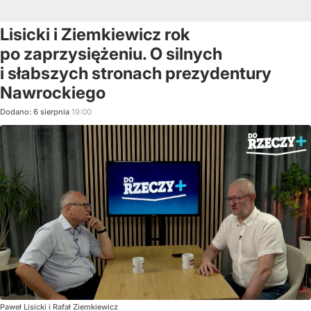
Lisicki i Ziemkiewicz rok
po zaprzysiężeniu. O silnych
i słabszych stronach prezydentury
Nawrockiego
Dodano:
6
sierpnia
19:00
Paweł Lisicki i Rafał Ziemkiewicz