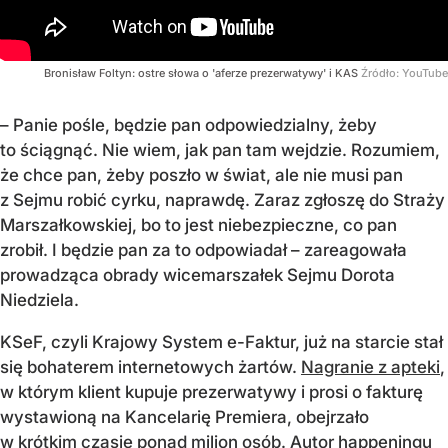
Bronisław Foltyn: ostre słowa o 'aferze prezerwatywy' i KAS
Źródło:
YouTube
– Panie pośle, będzie pan odpowiedzialny, żeby
to ściągnąć. Nie wiem, jak pan tam wejdzie. Rozumiem,
że chce pan, żeby poszło w świat, ale nie musi pan
z Sejmu robić cyrku, naprawdę. Zaraz zgłoszę do Straży
Marszałkowskiej, bo to jest niebezpieczne, co pan
zrobił. I będzie pan za to odpowiadał – zareagowała
prowadząca obrady wicemarszałek Sejmu Dorota
Niedziela.
KSeF, czyli Krajowy System e-Faktur, już na starcie stał
się bohaterem internetowych żartów.
Nagranie z apteki
,
w którym klient kupuje prezerwatywy i prosi o fakturę
wystawioną na Kancelarię Premiera, obejrzało
w krótkim czasie ponad milion osób. Autor happeningu