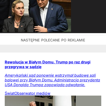
Rewolucja w Białym Domu. Trump po raz drugi
przegrywa w sądzie
Amerykański sąd ponownie wstrzymał budowę sali
balowej przy Białym Domu. Administracja prezydenta
USA Donalda Trumpa zapowiada odwołanie.
Świat
Obserwator mediów