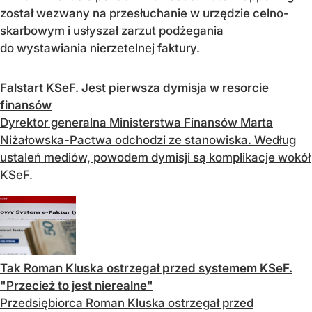
został wezwany na przesłuchanie w urzędzie celno-
skarbowym i
usłyszał zarzut
podżegania
do wystawiania nierzetelnej faktury.
Falstart KSeF. Jest pierwsza dymisja w resorcie
finansów
Dyrektor generalna Ministerstwa Finansów Marta
Niżałowska-Pactwa odchodzi ze stanowiska. Według
ustaleń mediów, powodem dymisji są komplikacje wokół
KSeF.
Tak Roman Kluska ostrzegał przed systemem KSeF.
"Przecież to jest nierealne"
Przedsiębiorca Roman Kluska ostrzegał przed