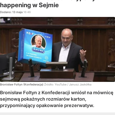
happening w Sejmie
Dodano:
13
maja
16:46
Bronisław Foltyn (Konfederacja)
Źródło:
YouTube
/
Janusz Jaskółka
Bronisław Foltyn z Konfederacji wniósł na mównicę
sejmową pokaźnych rozmiarów karton,
przypominający opakowanie prezerwatyw.