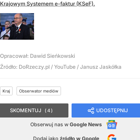
Krajowym Systemem e-faktur (KSeF).
Opracował:
Dawid Sieńkowski
Źródło:
DoRzeczy.pl
/
YouTube / Janusz Jaskółka
Kraj
Obserwator mediów
SKOMENTUJ
UDOSTĘPNIJ
4
Obserwuj nas
w
Google News
Dodaj jako
źródło w Google