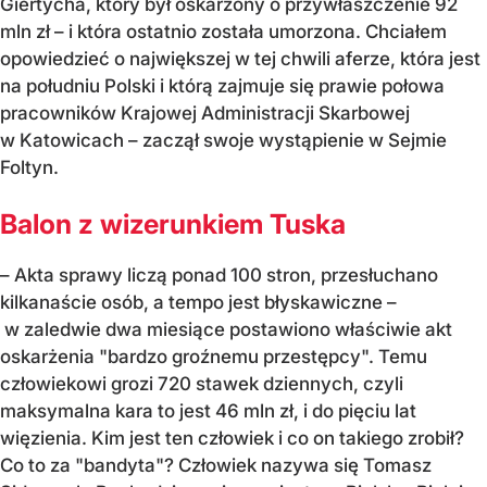
Giertycha, który był oskarżony o przywłaszczenie 92
mln zł – i która ostatnio została umorzona. Chciałem
opowiedzieć o największej w tej chwili aferze, która jest
na południu Polski i którą zajmuje się prawie połowa
pracowników Krajowej Administracji Skarbowej
w Katowicach – zaczął swoje wystąpienie w Sejmie
Foltyn.
Balon z wizerunkiem Tuska
– Akta sprawy liczą ponad 100 stron, przesłuchano
kilkanaście osób, a tempo jest błyskawiczne –
w zaledwie dwa miesiące postawiono właściwie akt
oskarżenia "bardzo groźnemu przestępcy". Temu
człowiekowi grozi 720 stawek dziennych, czyli
maksymalna kara to jest 46 mln zł, i do pięciu lat
więzienia. Kim jest ten człowiek i co on takiego zrobił?
Co to za "bandyta"? Człowiek nazywa się Tomasz