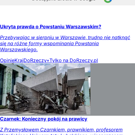
Ukryta prawda o Powstaniu Warszawskim?
Przebywając w sierpniu w Warszawie, trudno nie natknąć
się na różne formy wspominania Powstania
Warszawskiego.
Opinie
Kraj
DoRzeczy+
Tylko na DoRzeczy.pl
Czarnek: Konieczny pokój na prawicy
Z Przemysławem Czarnkiem, prawnikiem, profesorem