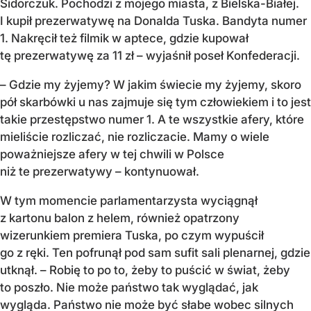
Sidorczuk. Pochodzi z mojego miasta, z Bielska-Białej.
I kupił prezerwatywę na Donalda Tuska. Bandyta numer
1. Nakręcił też filmik w aptece, gdzie kupował
tę prezerwatywę za 11 zł – wyjaśnił poseł Konfederacji.
– Gdzie my żyjemy? W jakim świecie my żyjemy, skoro
pół skarbówki u nas zajmuje się tym człowiekiem i to jest
takie przestępstwo numer 1. A te wszystkie afery, które
mieliście rozliczać, nie rozliczacie. Mamy o wiele
poważniejsze afery w tej chwili w Polsce
niż te prezerwatywy – kontynuował.
W tym momencie parlamentarzysta wyciągnął
z kartonu balon z helem, również opatrzony
wizerunkiem premiera Tuska, po czym wypuścił
go z ręki. Ten pofrunął pod sam sufit sali plenarnej, gdzie
utknął. – Robię to po to, żeby to puścić w świat, żeby
to poszło. Nie może państwo tak wyglądać, jak
wygląda. Państwo nie może być słabe wobec silnych