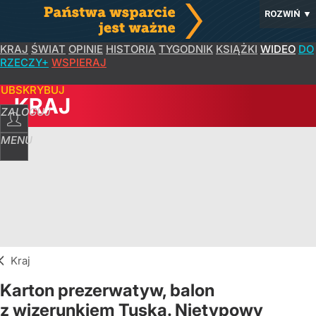
ROZWIŃ
▼
KRAJ
ŚWIAT
OPINIE
HISTORIA
TYGODNIK
KSIĄŻKI
WIDEO
DO
RZECZY+
WSPIERAJ
SUBSKRYBUJ
KRAJ
ZALOGUJ
MENU
Kraj
Karton prezerwatyw, balon
z wizerunkiem Tuska. Nietypowy