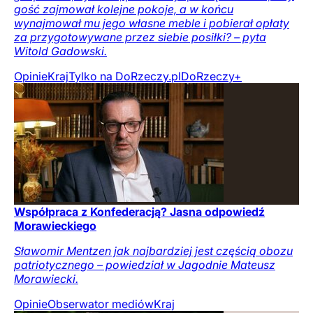
gość zajmował kolejne pokoje, a w końcu
wynajmował mu jego własne meble i pobierał opłaty
za przygotowywane przez siebie posiłki? – pyta
Witold Gadowski.
Opinie
Kraj
Tylko na DoRzeczy.pl
DoRzeczy+
Współpraca z Konfederacją? Jasna odpowiedź
Morawieckiego
Sławomir Mentzen jak najbardziej jest częścią obozu
patriotycznego – powiedział w Jagodnie Mateusz
Morawiecki.
Opinie
Obserwator mediów
Kraj