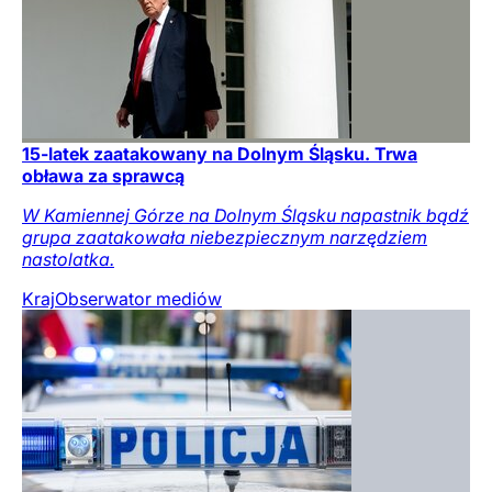
15-latek zaatakowany na Dolnym Śląsku. Trwa
obława za sprawcą
W Kamiennej Górze na Dolnym Śląsku napastnik bądź
grupa zaatakowała niebezpiecznym narzędziem
nastolatka.
Kraj
Obserwator mediów