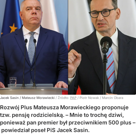
Jacek Sasin / Mateusz Morawiecki
/ Źródło:
PAP
/
Piotr Nowak / Marcin Obara
Rozwój Plus Mateusza Morawieckiego proponuje
tzw. pensję rodzicielską. – Mnie to trochę dziwi,
ponieważ pan premier był przeciwnikiem 500 plus –
powiedział poseł PiS Jacek Sasin.