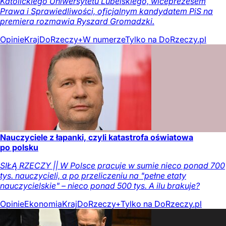
Katolickiego Uniwersytetu Lubelskiego, wiceprezesem
Prawa i Sprawiedliwości, oficjalnym kandydatem PiS na
premiera rozmawia Ryszard Gromadzki.
Opinie
Kraj
DoRzeczy+
W numerze
Tylko na DoRzeczy.pl
Nauczyciele z łapanki, czyli katastrofa oświatowa
po polsku
SIŁĄ RZECZY || W Polsce pracuje w sumie nieco ponad 700
tys. nauczycieli, a po przeliczeniu na "pełne etaty
nauczycielskie" – nieco ponad 500 tys. A ilu brakuje?
Opinie
Ekonomia
Kraj
DoRzeczy+
Tylko na DoRzeczy.pl