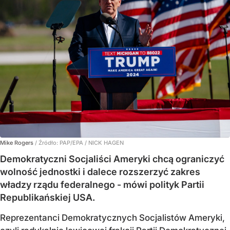
Mike Rogers
/ Źródło:
PAP/EPA
/
NICK HAGEN
Demokratyczni Socjaliści Ameryki chcą ograniczyć
wolność jednostki i dalece rozszerzyć zakres
władzy rządu federalnego - mówi polityk Partii
Republikańskiej USA.
Reprezentanci Demokratycznych Socjalistów Ameryki,