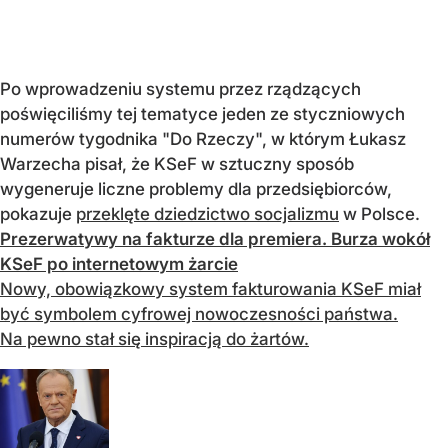
Po wprowadzeniu systemu przez rządzących
poświęciliśmy tej tematyce jeden ze styczniowych
numerów tygodnika "Do Rzeczy", w którym Łukasz
Warzecha pisał, że KSeF w sztuczny sposób
wygeneruje liczne problemy dla przedsiębiorców,
pokazuje
przeklęte dziedzictwo socjalizmu
w Polsce.
Prezerwatywy na fakturze dla premiera. Burza wokół
KSeF po internetowym żarcie
Nowy, obowiązkowy system fakturowania KSeF miał
być symbolem cyfrowej nowoczesności państwa.
Na pewno stał się inspiracją do żartów.