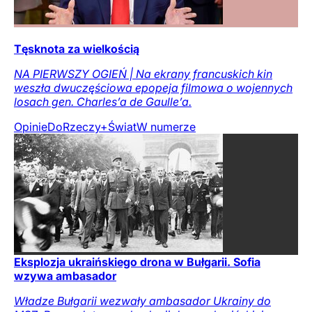
Tęsknota za wielkością
NA PIERWSZY OGIEŃ | Na ekrany francuskich kin
weszła dwuczęściowa epopeja filmowa o wojennych
losach gen. Charles’a de Gaulle’a.
Opinie
DoRzeczy+
Świat
W numerze
Eksplozja ukraińskiego drona w Bułgarii. Sofia
wzywa ambasador
Władze Bułgarii wezwały ambasador Ukrainy do