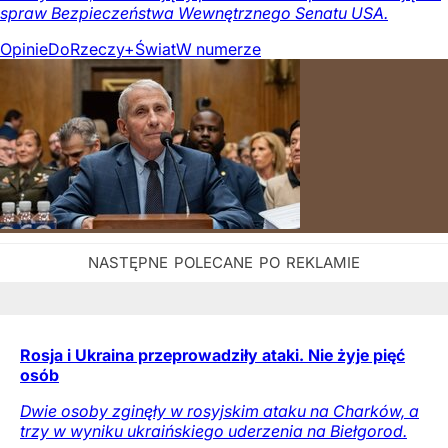
spraw Bezpieczeństwa Wewnętrznego Senatu USA.
Opinie
DoRzeczy+
Świat
W numerze
Rosja i Ukraina przeprowadziły ataki. Nie żyje pięć
osób
Dwie osoby zginęły w rosyjskim ataku na Charków, a
trzy w wyniku ukraińskiego uderzenia na Biełgorod.