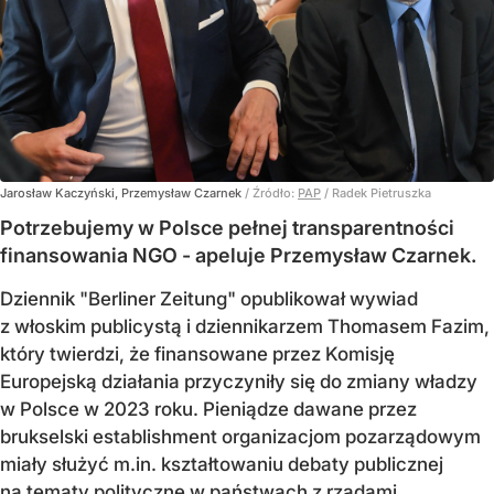
Jarosław Kaczyński, Przemysław Czarnek
/ Źródło:
PAP
/
Radek Pietruszka
Potrzebujemy w Polsce pełnej transparentności
finansowania NGO - apeluje Przemysław Czarnek.
Dziennik "Berliner Zeitung" opublikował wywiad
z włoskim publicystą i dziennikarzem Thomasem Fazim,
który twierdzi, że finansowane przez Komisję
Europejską działania przyczyniły się do zmiany władzy
w Polsce w 2023 roku. Pieniądze dawane przez
brukselski establishment organizacjom pozarządowym
miały służyć m.in. kształtowaniu debaty publicznej
na tematy polityczne w państwach z rządami