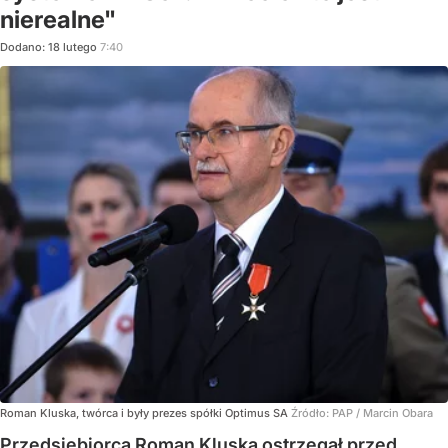
nierealne"
Dodano:
18
lutego
7:40
Roman Kluska, twórca i były prezes spółki Optimus SA
Źródło:
PAP
/
Marcin Obara
Przedsiębiorca Roman Kluska ostrzegał przed