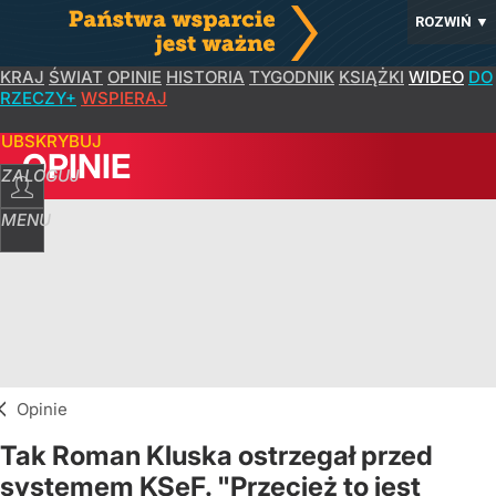
ROZWIŃ
▼
KRAJ
ŚWIAT
OPINIE
HISTORIA
TYGODNIK
KSIĄŻKI
WIDEO
DO
RZECZY+
WSPIERAJ
SUBSKRYBUJ
OPINIE
ZALOGUJ
MENU
Opinie
Tak Roman Kluska ostrzegał przed
systemem KSeF. "Przecież to jest