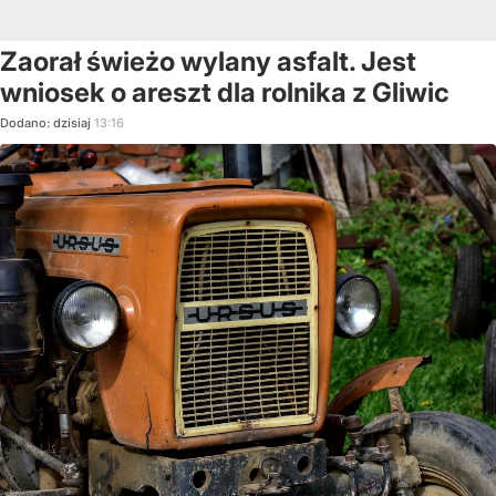
Zaorał świeżo wylany asfalt. Jest
wniosek o areszt dla rolnika z Gliwic
Dodano:
dzisiaj
13:16