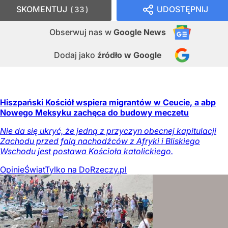
SKOMENTUJ
UDOSTĘPNIJ
33
Obserwuj nas
w
Google News
Dodaj jako
źródło w Google
Hiszpański Kościół wspiera migrantów w Ceucie, a abp
Nowego Meksyku zachęca do budowy meczetu
Nie da się ukryć, że jedną z przyczyn obecnej kapitulacji
Zachodu przed falą nachodźców z Afryki i Bliskiego
Wschodu jest postawa Kościoła katolickiego.
Opinie
Świat
Tylko na DoRzeczy.pl