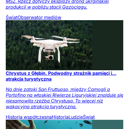
MSZ. Rzecz dotyczy eksplozji drona ukraińskiej
produkcji w pobliżu stacji Gazociągu.
Świat
Obserwator mediów
Chrystus z Głębin. Podwodny strażnik pamięci i...
atrakcja turystyczna
Na dnie zatoki San Fruttuoso, między Camogli a
Portofino na włoskiej Riwierze Liguryjskiej znajduje się
niesamowita rzeźba Chrystusa. To więcej niż
wakacyjna atrakcja turystyczna.
Historia współczesna
Historia
Ludzie
Świat