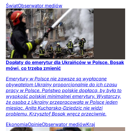
Świat
Obserwator mediów
Dopłaty do emerytur dla Ukraińców w Polsce. Bosak
mówi, co trzeba zmienić
Emerytury w Polsce nie zawsze są wypłacane
obywatelom Ukrainy proporcjonalnie do ich czasu
pracy w Polsce. Państwo polskie dopłaca, by była to
wysokość polskiej minimalnej emerytury. Wystarczy,
że osoba z Ukrainy przepracowała w Polsce jeden
miesiąc. Anita Kucharska-Dziedzic nie widzi
problemu, Krzysztof Bosak wręcz przeciwnie.
Ekonomia
Opinie
Obserwator mediów
Kraj