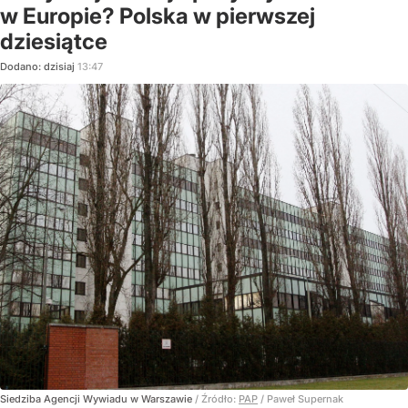
w Europie? Polska w pierwszej
dziesiątce
Dodano:
dzisiaj
13:47
Siedziba Agencji Wywiadu w Warszawie
/ Źródło:
PAP
/
Paweł Supernak