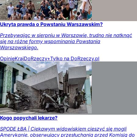
Ukryta prawda o Powstaniu Warszawskim?
Przebywając w sierpniu w Warszawie, trudno nie natknąć
się na różne formy wspominania Powstania
Warszawskiego.
Opinie
Kraj
DoRzeczy+
Tylko na DoRzeczy.pl
Kogo popychali lekarze?
SPODE ŁBA | Ciekawym widowiskiem cieszyć się mogli
Amerykanie, obserwujący przesłuchania przed Komisją do