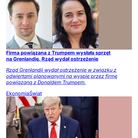
Firma powiązana z Trumpem wysłała sprzęt
na Grenlandię. Rząd wydał ostrzeżenie
Rząd Grenlandii wydał ostrzeżenie w związku z
odwiertami planowanymi na wyspie przez firmę
powiązaną z Donaldem Trumpem.
Ekonomia
Świat