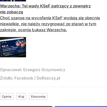
Warzecha: Tej wady KSeF patrzący z zewnątrz
nie zobaczą
Choć szanse na wycofanie KSeF wydają się obecnie
niewielkie, nie należy rezygnować ze starań w tym
zakresie, ocenia Łukasz Warzecha.
Opracował:
Grzegorz Grzymowicz
Źródło:
Facebook
/
DoRzeczy.pl
Opinie
Kraj
Ekonomia