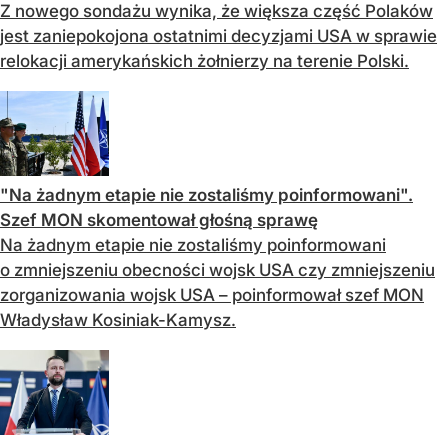
Z nowego sondażu wynika, że większa część Polaków
jest zaniepokojona ostatnimi decyzjami USA w sprawie
relokacji amerykańskich żołnierzy na terenie Polski.
"Na żadnym etapie nie zostaliśmy poinformowani".
Szef MON skomentował głośną sprawę
Na żadnym etapie nie zostaliśmy poinformowani
o zmniejszeniu obecności wojsk USA czy zmniejszeniu
zorganizowania wojsk USA – poinformował szef MON
Władysław Kosiniak-Kamysz.