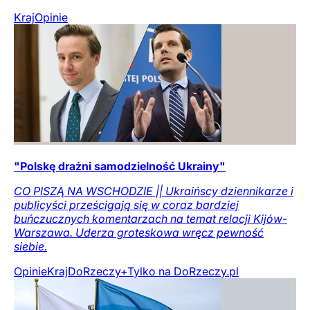
Kraj
Opinie
"Polskę drażni samodzielność Ukrainy"
CO PISZĄ NA WSCHODZIE || Ukraińscy dziennikarze i
publicyści prześcigają się w coraz bardziej
buńczucznych komentarzach na temat relacji Kijów-
Warszawa. Uderza groteskowa wręcz pewność
siebie.
Opinie
Kraj
DoRzeczy+
Tylko na DoRzeczy.pl