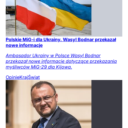
Polskie MiG-i dla Ukrainy. Wasyl Bodnar przekazał
nowe informacje
Ambasador Ukrainy w Polsce Wasyl Bodnar
przekazał nowe informacje dotyczące przekazania
myśliwców MiG-29 dla Kijowa.
Opinie
Kraj
Świat