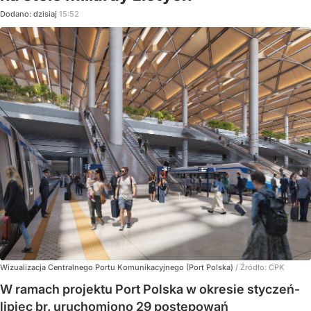
Dodano:
dzisiaj
15:52
Wizualizacja Centralnego Portu Komunikacyjnego (Port Polska)
/ Źródło:
CPK
W ramach projektu Port Polska w okresie styczeń-
lipiec br. uruchomiono 29 postępowań