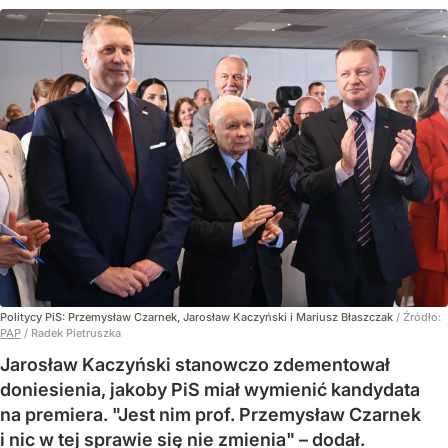
Politycy PiS: Przemysław Czarnek, Jarosław Kaczyński i Mariusz Błaszczak
/ Źródło:
PAP
/
Radek Pietruszka
Jarosław Kaczyński stanowczo zdementował
doniesienia, jakoby PiS miał wymienić kandydata
na premiera. "Jest nim prof. Przemysław Czarnek
i nic w tej sprawie się nie zmienia" – dodał.