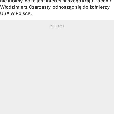
nie lubimy, bo to jest interes naszego kraju – ocenił
Włodzimierz Czarzasty, odnosząc się do żołnierzy
USA w Polsce.