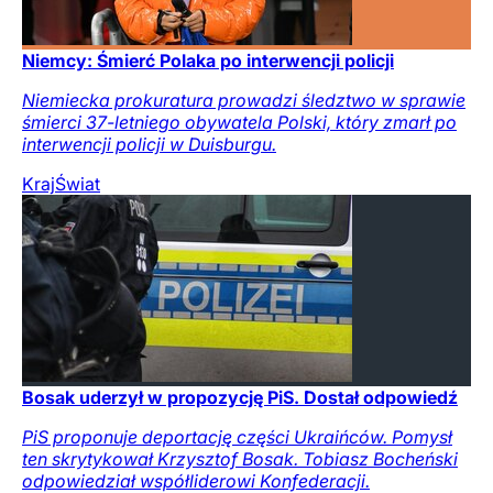
Niemcy: Śmierć Polaka po interwencji policji
Niemiecka prokuratura prowadzi śledztwo w sprawie
śmierci 37-letniego obywatela Polski, który zmarł po
interwencji policji w Duisburgu.
Kraj
Świat
Bosak uderzył w propozycję PiS. Dostał odpowiedź
PiS proponuje deportację części Ukraińców. Pomysł
ten skrytykował Krzysztof Bosak. Tobiasz Bocheński
odpowiedział współliderowi Konfederacji.