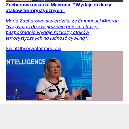
Zacharowa oskarża Macrona. "Wydaje rozkazy
ataków terrorystycznych"
Maria Zacharowa stwierdziła, że Emmanuel Macron
"wzywając do zwiększenia presji na Rosję,
bezpośrednio wydaje rozkazy ataków
terrorystycznych na ludność cywilną".
Świat
Obserwator mediów