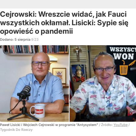
Cejrowski: Wreszcie widać, jak Fauci
wszystkich okłamał. Lisicki: Sypie się
opowieść o pandemii
Dodano:
5
sierpnia
9:23
Paweł Lisicki i Wojciech Cejrowski w programie "Antysystem"
/ Źródło:
YouTube
/
Tygodnik Do Rzeczy