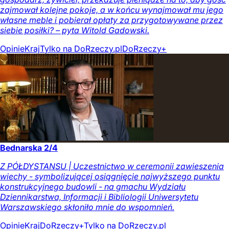
zajmował kolejne pokoje, a w końcu wynajmował mu jego
własne meble i pobierał opłaty za przygotowywane przez
siebie posiłki? – pyta Witold Gadowski.
Opinie
Kraj
Tylko na DoRzeczy.pl
DoRzeczy+
Bednarska 2/4
Z PÓŁDYSTANSU | Uczestnictwo w ceremonii zawieszenia
wiechy - symbolizującej osiągnięcie najwyższego punktu
konstrukcyjnego budowli - na gmachu Wydziału
Dziennikarstwa, Informacji i Bibliologii Uniwersytetu
Warszawskiego skłoniło mnie do wspomnień.
Opinie
Kraj
DoRzeczy+
Tylko na DoRzeczy.pl