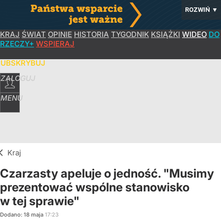
ROZWIŃ
▼
KRAJ
ŚWIAT
OPINIE
HISTORIA
TYGODNIK
KSIĄŻKI
WIDEO
DO
RZECZY+
WSPIERAJ
SUBSKRYBUJ
ZALOGUJ
MENU
Kraj
Czarzasty apeluje o jedność. "Musimy
prezentować wspólne stanowisko
w tej sprawie"
Dodano:
18
maja
17:23