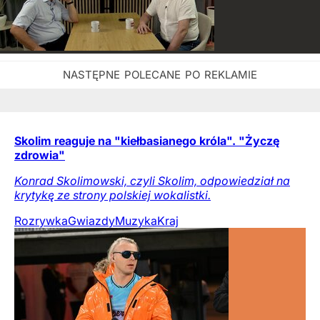
Skolim reaguje na "kiełbasianego króla". "Życzę
zdrowia"
Konrad Skolimowski, czyli Skolim, odpowiedział na
krytykę ze strony polskiej wokalistki.
Rozrywka
Gwiazdy
Muzyka
Kraj