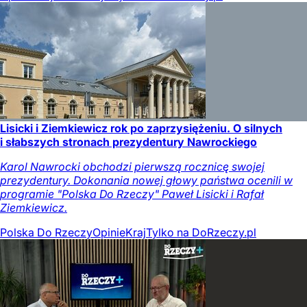
Lisicki i Ziemkiewicz rok po zaprzysiężeniu. O silnych
i słabszych stronach prezydentury Nawrockiego
Karol Nawrocki obchodzi pierwszą rocznicę swojej
prezydentury. Dokonania nowej głowy państwa ocenili w
programie "Polska Do Rzeczy" Paweł Lisicki i Rafał
Ziemkiewicz.
Polska Do Rzeczy
Opinie
Kraj
Tylko na DoRzeczy.pl