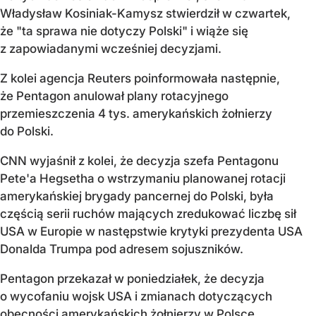
Władysław Kosiniak-Kamysz stwierdził w czwartek,
że "ta sprawa nie dotyczy Polski" i wiąże się
z zapowiadanymi wcześniej decyzjami.
Z kolei agencja Reuters poinformowała następnie,
że Pentagon anulował plany rotacyjnego
przemieszczenia 4 tys. amerykańskich żołnierzy
do Polski.
CNN wyjaśnił z kolei, że decyzja szefa Pentagonu
Pete'a Hegsetha o wstrzymaniu planowanej rotacji
amerykańskiej brygady pancernej do Polski, była
częścią serii ruchów mających zredukować liczbę sił
USA w Europie w następstwie krytyki prezydenta USA
Donalda Trumpa pod adresem sojuszników.
Pentagon przekazał w poniedziałek, że decyzja
o wycofaniu wojsk USA i zmianach dotyczących
obecności amerykańskich żołnierzy w Polsce