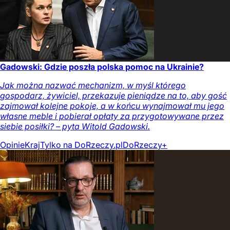
Gadowski: Gdzie poszła polska pomoc na Ukrainie?
Jak można nazwać mechanizm, w myśl którego
gospodarz, żywiciel, przekazuje pieniądze na to, aby gość
zajmował kolejne pokoje, a w końcu wynajmował mu jego
własne meble i pobierał opłaty za przygotowywane przez
siebie posiłki? – pyta Witold Gadowski.
Opinie
Kraj
Tylko na DoRzeczy.pl
DoRzeczy+