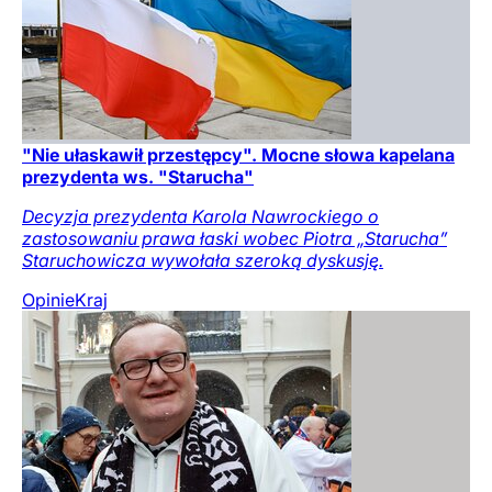
"Nie ułaskawił przestępcy". Mocne słowa kapelana
prezydenta ws. "Starucha"
Decyzja prezydenta Karola Nawrockiego o
zastosowaniu prawa łaski wobec Piotra „Starucha”
Staruchowicza wywołała szeroką dyskusję.
Opinie
Kraj