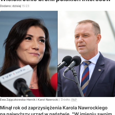
Dodano:
dzisiaj
15:23
Ewa Zajączkowska-Hernik i Karol Nawrocki
/ Źródło:
PAP
Minął rok od zaprzysiężenia Karola Nawrockiego
na najwyższy urząd w państwie. "W imieniu swoim