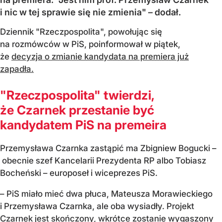
i nic w tej sprawie się nie zmienia" – dodał.
Dziennik "Rzeczpospolita", powołując się
na rozmówców w PiS, poinformował w piątek,
że
decyzja o zmianie kandydata na premiera już
zapadła.
"Rzeczpospolita" twierdzi,
że Czarnek przestanie być
kandydatem PiS na premeira
Przemysława Czarnka zastąpić ma Zbigniew Bogucki –
obecnie szef Kancelarii Prezydenta RP albo Tobiasz
Bocheński – europoseł i wiceprezes PiS.
– PiS miało mieć dwa płuca, Mateusza Morawieckiego
i Przemysława Czarnka, ale oba wysiadły. Projekt
Czarnek jest skończony, wkrótce zostanie wygaszony