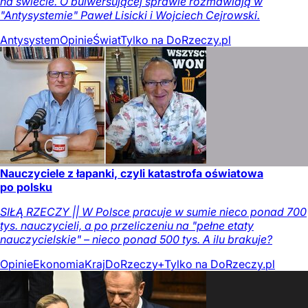
na świecie. O bulwersującej sprawie rozmawiają w
"Antysystemie" Paweł Lisicki i Wojciech Cejrowski.
Antysystem
Opinie
Świat
Tylko na DoRzeczy.pl
Nauczyciele z łapanki, czyli katastrofa oświatowa
po polsku
SIŁĄ RZECZY || W Polsce pracuje w sumie nieco ponad 700
tys. nauczycieli, a po przeliczeniu na "pełne etaty
nauczycielskie" – nieco ponad 500 tys. A ilu brakuje?
Opinie
Ekonomia
Kraj
DoRzeczy+
Tylko na DoRzeczy.pl