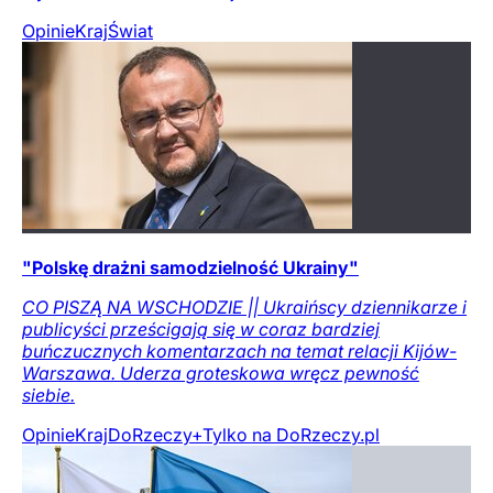
Opinie
Kraj
Świat
"Polskę drażni samodzielność Ukrainy"
CO PISZĄ NA WSCHODZIE || Ukraińscy dziennikarze i
publicyści prześcigają się w coraz bardziej
buńczucznych komentarzach na temat relacji Kijów-
Warszawa. Uderza groteskowa wręcz pewność
siebie.
Opinie
Kraj
DoRzeczy+
Tylko na DoRzeczy.pl