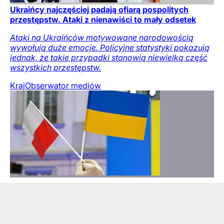
Ukraińcy najczęściej padają ofiarą pospolitych
przestępstw. Ataki z nienawiści to mały odsetek
Ataki na Ukraińców motywowane narodowością
wywołują duże emocje. Policyjne statystyki pokazują
jednak, że takie przypadki stanowią niewielką część
wszystkich przestępstw.
Kraj
Obserwator mediów