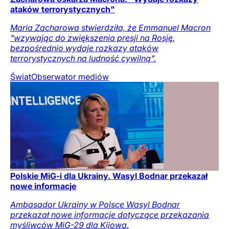
ataków terrorystycznych"
Maria Zacharowa stwierdziła, że Emmanuel Macron
"wzywając do zwiększenia presji na Rosję,
bezpośrednio wydaje rozkazy ataków
terrorystycznych na ludność cywilną".
Świat
Obserwator mediów
Polskie MiG-i dla Ukrainy. Wasyl Bodnar przekazał
nowe informacje
Ambasador Ukrainy w Polsce Wasyl Bodnar
przekazał nowe informacje dotyczące przekazania
myśliwców MiG-29 dla Kijowa.