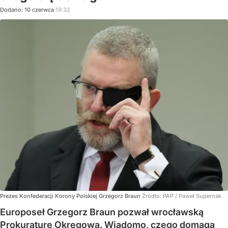
Dodano:
10
czerwca
19:32
Prezes Konfederacji Korony Polskiej Grzegorz Braun
Źródło:
PAP
/
Paweł Supernak
Europoseł Grzegorz Braun pozwał wrocławską
Prokuraturę Okręgową. Wiadomo, czego domaga