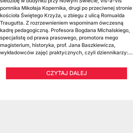
siedzibę w budynku przy Nowym Świecie, vis-a-vis
pomnika Mikołaja Kopernika, drugi po przeciwnej stronie
kościoła Świętego Krzyża, u zbiegu z ulicą Romualda
Traugutta. Z rozrzewnieniem wspominam ówczesną
kadrę pedagogiczną. Profesora Bogdana Michalskiego,
specjalistę od prawa prasowego, promotora mego
magisterium, historyka, prof. Jana Baszkiewicza,
wykładowców zajęć praktycznych, czyli dziennikarzy:...
CZYTAJ DALEJ