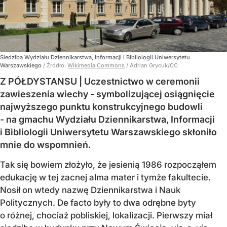
Siedziba Wydziału Dziennikarstwa, Informacji i Bibliologii Uniwersytetu
Warszawskiego
/ Źródło:
Wikimedia Commons
/
Adrian Grycuk/CC
Z PÓŁDYSTANSU | Uczestnictwo w ceremonii
zawieszenia wiechy - symbolizującej osiągnięcie
najwyższego punktu konstrukcyjnego budowli
- na gmachu Wydziału Dziennikarstwa, Informacji
i Bibliologii Uniwersytetu Warszawskiego skłoniło
mnie do wspomnień.
Tak się bowiem złożyło, że jesienią 1986 rozpocząłem
edukację w tej zacnej alma mater i tymże fakultecie.
Nosił on wtedy nazwę Dziennikarstwa i Nauk
Politycznych. De facto były to dwa odrębne byty
o różnej, chociaż pobliskiej, lokalizacji. Pierwszy miał