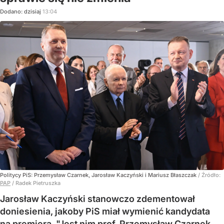
Dodano:
dzisiaj
13:04
Politycy PiS: Przemysław Czarnek, Jarosław Kaczyński i Mariusz Błaszczak
/ Źródło:
PAP
/
Radek Pietruszka
Jarosław Kaczyński stanowczo zdementował
doniesienia, jakoby PiS miał wymienić kandydata
na premiera. "Jest nim prof. Przemysław Czarnek