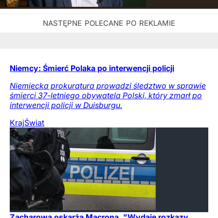
Niemcy: Śmierć Polaka po interwencji policji
Niemiecka prokuratura prowadzi śledztwo w sprawie
śmierci 37-letniego obywatela Polski, który zmarł po
interwencji policji w Duisburgu.
Kraj
Świat
Zacharowa oskarża Macrona. "Wydaje rozkazy