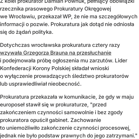
Z kolei prokurator Damian Pownuk, pełniący obowiązki
rzecznika prasowego Prokuratury Okręgowej
we Wrocławiu, przekazał WP, że nie ma szczegółowych
informacji o pozwie. Prokuratura jak dotąd nie odniosła
się do żądań polityka.
Dotychczas wrocławska prokuratura cztery razy
wzywała Grzegorza Brauna na przesłuchanie
i podejmowała próbę ogłoszenia mu zarzutów. Lider
Konfederacji Korony Polskiej składał wnioski
o wyłączenie prowadzących śledztwo prokuratorów
lub usprawiedliwiał nieobecność.
Prokuratura przekazała w komunikacie, że gdy w maju
europoseł stawił się w prokuraturze, "przed
zakończeniem czynności samowolnie i bez zgody
prokuratora opuścił gabinet. Zachowanie
to uniemożliwiło zakończenie czynności procesowej,
jednak nie było podstaw prawnych do jego zatrzymani."