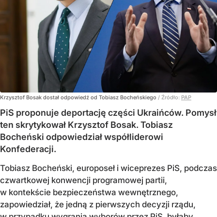
Krzysztof Bosak dostał odpowiedź od Tobiasz Bocheńskiego
/ Źródło:
PAP
PiS proponuje deportację części Ukraińców. Pomysł
ten skrytykował Krzysztof Bosak. Tobiasz
Bocheński odpowiedział współliderowi
Konfederacji.
Tobiasz Bocheński, europoseł i wiceprezes PiS, podczas
czwartkowej konwencji programowej partii,
w kontekście bezpieczeństwa wewnętrznego,
zapowiedział, że jedną z pierwszych decyzji rządu,
w przypadku wygrania wyborów przez PiS, byłaby