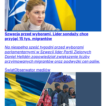
Szwecja przed wyborami. Lider sondaży chce
przyjąć 15 tys. migrantów
Na niespełna sześć tygodni przed wyborami
parlamentarnymi w Szwecji lider Partii Zielonych
Daniel Helldén zapowiedział zwiększenie liczby
przyjmowanych migrantów oraz podwyżki cen paliw.
Świat
Obserwator mediów