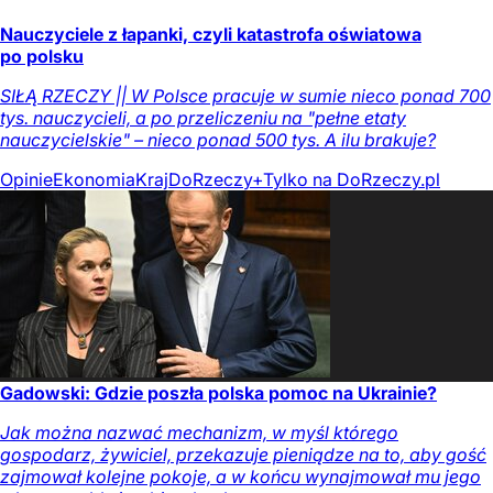
Nauczyciele z łapanki, czyli katastrofa oświatowa
po polsku
SIŁĄ RZECZY || W Polsce pracuje w sumie nieco ponad 700
tys. nauczycieli, a po przeliczeniu na "pełne etaty
nauczycielskie" – nieco ponad 500 tys. A ilu brakuje?
Opinie
Ekonomia
Kraj
DoRzeczy+
Tylko na DoRzeczy.pl
Gadowski: Gdzie poszła polska pomoc na Ukrainie?
Jak można nazwać mechanizm, w myśl którego
gospodarz, żywiciel, przekazuje pieniądze na to, aby gość
zajmował kolejne pokoje, a w końcu wynajmował mu jego