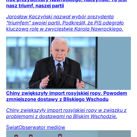
nasz triumf, naszej partii
Jarosław Kaczyński nazwał wybór prezydenta
"triumfem" swojej partii. Podkreślił, że PiS odegrało
kluczową rolę w zwycięstwie Karola Nawrockiego.
Chiny zwiększyły import rosyjskiej ropy. Powodem
zmniejszone dostawy z Bliskiego Wschodu
Chiny zwiększyły import rosyjskiej ropy w związku z
problemami z dostawami na Bliskim Wschodzie.
Świat
Obserwator mediów