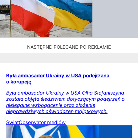
Była ambasador Ukrainy w USA podejrzana
o korupcję
Była ambasador Ukrainy w USA Olha Stefaniszyna
została objęta śledztwem dotyczącym podejrzeń o
nielegalne wzbogacenie oraz złożenie
nieprawdziwych oświadczeń majątkowych.
Świat
Obserwator mediów