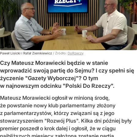
Paweł Lisicki i Rafał Ziemkiewicz
/ Źródło:
DoRzeczy
Czy Mateusz Morawiecki będzie w stanie
wprowadzić swoją partię do Sejmu? I czy spełni się
życzenie "Gazety Wyborczej"? O tym
w najnowszym odcinku "Polski Do Rzeczy".
Mateusz Morawiecki ogłosił w minioną środę,
że powstanie nowy klub parlamentarny złożony
z parlamentarzystów, którzy związani są z jego
stowarzyszeniem "Rozwój Plus". Kilka dni później były
premier poszedł o krok dalej i ogłosił, że w ciągu
najbliższych miesięcy założona zostanie partia