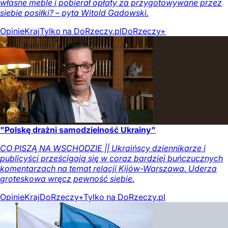
własne meble i pobierał opłaty za przygotowywane przez
siebie posiłki? – pyta Witold Gadowski.
Opinie
Kraj
Tylko na DoRzeczy.pl
DoRzeczy+
"Polskę drażni samodzielność Ukrainy"
CO PISZĄ NA WSCHODZIE || Ukraińscy dziennikarze i
publicyści prześcigają się w coraz bardziej buńczucznych
komentarzach na temat relacji Kijów-Warszawa. Uderza
groteskowa wręcz pewność siebie.
Opinie
Kraj
DoRzeczy+
Tylko na DoRzeczy.pl