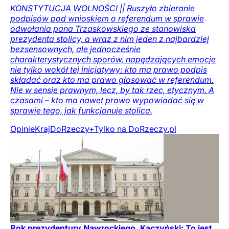
KONSTYTUCJA WOLNOŚCI || Ruszyło zbieranie
podpisów pod wnioskiem o referendum w sprawie
odwołania pana Trzaskowskiego ze stanowiska
prezydenta stolicy, a wraz z nim jeden z najbardziej
bezsensownych, ale jednocześnie
charakterystycznych sporów, napędzających emocje
nie tylko wokół tej inicjatywy: kto ma prawo podpis
składać oraz kto ma prawo głosować w referendum.
Nie w sensie prawnym, lecz, by tak rzec, etycznym. A
czasami – kto ma nawet prawo wypowiadać się w
sprawie tego, jak funkcjonuje stolica.
Opinie
Kraj
DoRzeczy+
Tylko na DoRzeczy.pl
Rok prezydentury Nawrockiego. Kaczyński: To jest