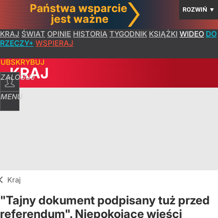
ROZWIŃ
▼
KRAJ
ŚWIAT
OPINIE
HISTORIA
TYGODNIK
KSIĄŻKI
WIDEO
DO
RZECZY+
WSPIERAJ
SUBSKRYBUJ
KRAJ
ZALOGUJ
MENU
Kraj
"Tajny dokument podpisany tuż przed
referendum". Niepokojące wieści