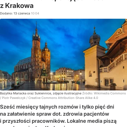
z Krakowa
Dodano:
13
czerwca
10:04
Bazylika Mariacka oraz Sukiennice, zdjęcie ilustracyjne
Źródło:
Wikimedia Commons
/
Piotr Pawelczyk / Creative Commons Attribution-Share Alike 4.0
Sześć miesięcy tajnych rozmów i tylko pięć dni
na załatwienie spraw dot. zdrowia pacjentów
i przyszłości pracowników. Lokalne media piszą