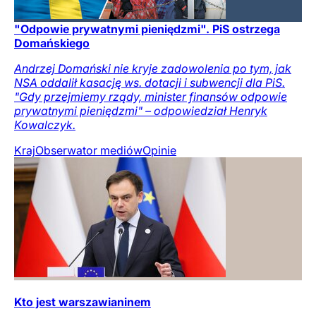
"Odpowie prywatnymi pieniędzmi". PiS ostrzega
Domańskiego
Andrzej Domański nie kryje zadowolenia po tym, jak
NSA oddalił kasację ws. dotacji i subwencji dla PiS.
"Gdy przejmiemy rządy, minister finansów odpowie
prywatnymi pieniędzmi" – odpowiedział Henryk
Kowalczyk.
Kraj
Obserwator mediów
Opinie
Kto jest warszawianinem