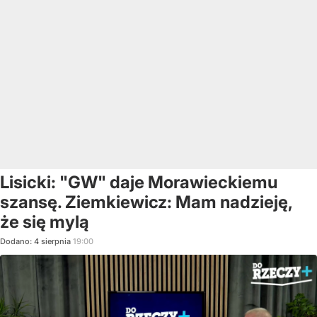
Lisicki: "GW" daje Morawieckiemu
szansę. Ziemkiewicz: Mam nadzieję,
że się mylą
Dodano:
4
sierpnia
19:00