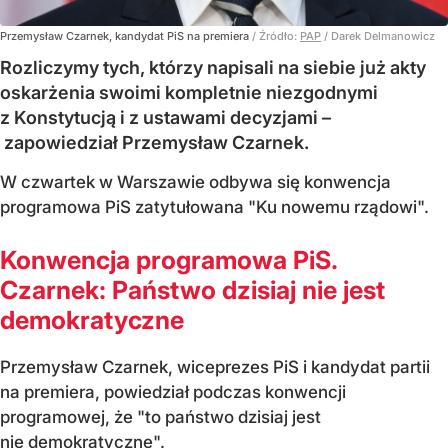
Przemysław Czarnek, kandydat PiS na premiera
/ Źródło:
PAP
/
Darek Delmanowicz
Rozliczymy tych, którzy napisali na siebie już akty
oskarżenia swoimi kompletnie niezgodnymi
z Konstytucją i z ustawami decyzjami –
zapowiedział Przemysław Czarnek.
W czwartek w Warszawie odbywa się konwencja
programowa PiS zatytułowana "Ku nowemu rządowi".
Konwencja programowa PiS.
Czarnek: Państwo dzisiaj nie jest
demokratyczne
Przemysław Czarnek, wiceprezes PiS i kandydat partii
na premiera, powiedział podczas konwencji
programowej, że "to państwo dzisiaj jest
nie demokratyczne".