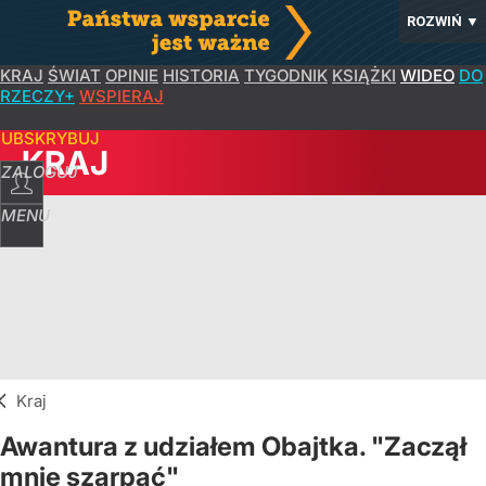
ROZWIŃ
▼
KRAJ
ŚWIAT
OPINIE
HISTORIA
TYGODNIK
KSIĄŻKI
WIDEO
DO
RZECZY+
WSPIERAJ
SUBSKRYBUJ
KRAJ
ZALOGUJ
MENU
Kraj
Awantura z udziałem Obajtka. "Zaczął
mnie szarpać"