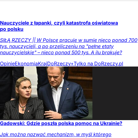
Nauczyciele z łapanki, czyli katastrofa oświatowa
po polsku
SIŁĄ RZECZY || W Polsce pracuje w sumie nieco ponad 700
tys. nauczycieli, a po przeliczeniu na "pełne etaty
nauczycielskie" – nieco ponad 500 tys. A ilu brakuje?
Opinie
Ekonomia
Kraj
DoRzeczy+
Tylko na DoRzeczy.pl
Gadowski: Gdzie poszła polska pomoc na Ukrainie?
Jak można nazwać mechanizm, w myśl którego