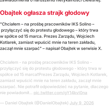
Obajtek ogłasza strajk głodowy
"Chciałem – na prośbę pracowników IKS Solino –
przyłączyć się do protestu głodowego – który trwa
w spółce od 15 marca. Prezes Zarządu, Wojciech
Kotlarek, zamiast wpuścić mnie na teren zakładu,
zaczął mnie szarpać" – napisał Obajtek w serwisie X.
Chciałem - na prośbę pracowników IKS Solino -
przyłączyć się do protestu głodowego - który trwa w
spółce od 15 marca❗️Prezes Zarządu, Wojciech Kotlarek,
zamiast wpuścić mnie na teren zakładu, zaczął mnie
szarpać. Nie potrafił odpowiedzieć na pytanie, dlaczego
nie powiadomił…
pic.twitter.com/gY14kvI0na
— Daniel Obajtek (@DanielObajtek)
July 9, 2026