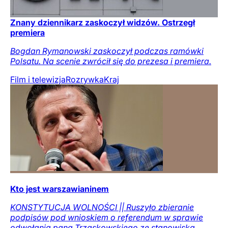
Znany dziennikarz zaskoczył widzów. Ostrzegł
premiera
Bogdan Rymanowski zaskoczył podczas ramówki
Polsatu. Na scenie zwrócił się do prezesa i premiera.
Film i telewizja
Rozrywka
Kraj
Kto jest warszawianinem
KONSTYTUCJA WOLNOŚCI || Ruszyło zbieranie
podpisów pod wnioskiem o referendum w sprawie
odwołania pana Trzaskowskiego ze stanowiska