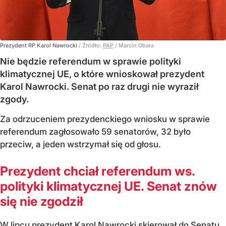
Prezydent RP Karol Nawrocki
/ Źródło:
PAP
/
Marcin Obara
Nie będzie referendum w sprawie polityki
klimatycznej UE, o które wnioskował prezydent
Karol Nawrocki. Senat po raz drugi nie wyraził
zgody.
Za odrzuceniem prezydenckiego wniosku w sprawie
referendum zagłosowało 59 senatorów, 32 było
przeciw, a jeden wstrzymał się od głosu.
Prezydent chciał referendum ws.
polityki klimatycznej UE. Senat znów
się nie zgodził
W lipcu prezydent Karol Nawrocki skierował do Senatu