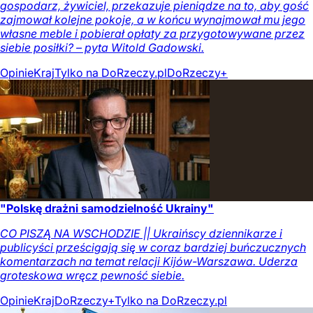
gospodarz, żywiciel, przekazuje pieniądze na to, aby gość
zajmował kolejne pokoje, a w końcu wynajmował mu jego
własne meble i pobierał opłaty za przygotowywane przez
siebie posiłki? – pyta Witold Gadowski.
Opinie
Kraj
Tylko na DoRzeczy.pl
DoRzeczy+
"Polskę drażni samodzielność Ukrainy"
CO PISZĄ NA WSCHODZIE || Ukraińscy dziennikarze i
publicyści prześcigają się w coraz bardziej buńczucznych
komentarzach na temat relacji Kijów-Warszawa. Uderza
groteskowa wręcz pewność siebie.
Opinie
Kraj
DoRzeczy+
Tylko na DoRzeczy.pl