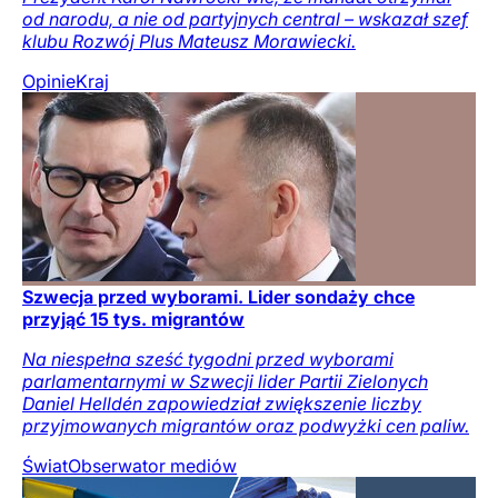
od narodu, a nie od partyjnych central – wskazał szef
klubu Rozwój Plus Mateusz Morawiecki.
Opinie
Kraj
Szwecja przed wyborami. Lider sondaży chce
przyjąć 15 tys. migrantów
Na niespełna sześć tygodni przed wyborami
parlamentarnymi w Szwecji lider Partii Zielonych
Daniel Helldén zapowiedział zwiększenie liczby
przyjmowanych migrantów oraz podwyżki cen paliw.
Świat
Obserwator mediów