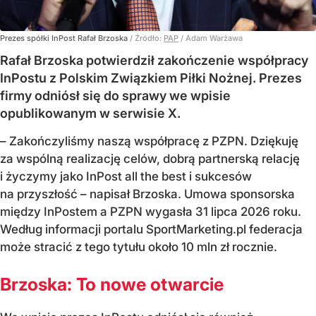
Prezes spółki InPost Rafał Brzoska
/ Źródło:
PAP
/
Adam Warżawa
Rafał Brzoska potwierdził zakończenie współpracy
InPostu z Polskim Związkiem Piłki Nożnej. Prezes
firmy odniósł się do sprawy we wpisie
opublikowanym w serwisie X.
– Zakończyliśmy naszą współpracę z PZPN. Dziękuję
za wspólną realizację celów, dobrą partnerską relację
i życzymy jako InPost all the best i sukcesów
na przyszłość – napisał Brzoska. Umowa sponsorska
między InPostem a PZPN wygasła 31 lipca 2026 roku.
Według informacji portalu SportMarketing.pl federacja
może stracić z tego tytułu około 10 mln zł rocznie.
Brzoska: To nowe otwarcie