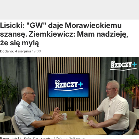
Lisicki: "GW" daje Morawieckiemu
szansę. Ziemkiewicz: Mam nadzieję,
że się mylą
Dodano:
4
sierpnia
19:00
Paweł Lisicki i Rafał Ziemkiewicz
/ Źródło:
DoRzeczy