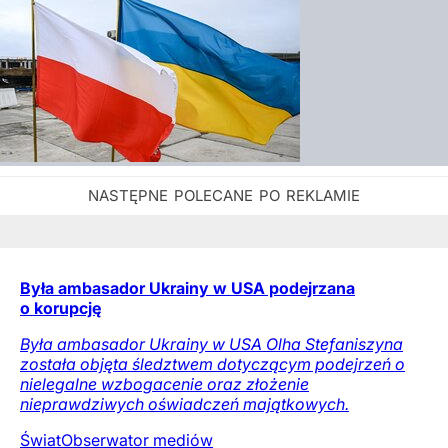
Była ambasador Ukrainy w USA podejrzana
o korupcję
Była ambasador Ukrainy w USA Olha Stefaniszyna
została objęta śledztwem dotyczącym podejrzeń o
nielegalne wzbogacenie oraz złożenie
nieprawdziwych oświadczeń majątkowych.
Świat
Obserwator mediów