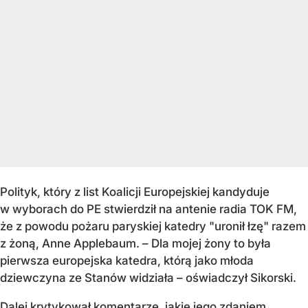
Polityk, który z list Koalicji Europejskiej kandyduje
w wyborach do PE stwierdził na antenie radia TOK FM,
że z powodu pożaru paryskiej katedry "uronił łzę" razem
z żoną, Anne Applebaum. – Dla mojej żony to była
pierwsza europejska katedra, którą jako młoda
dziewczyna ze Stanów widziała – oświadczył Sikorski.
Dalej krytykował komentarze, jakie jego zdaniem