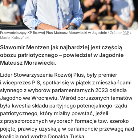
Przewodniczący KP Rozwój Plus Mateusz Morawiecki w Jagodnie
/ Źródło:
PAP
/
Maciej Kulczyński
Sławomir Mentzen jak najbardziej jest częścią
obozu patriotycznego – powiedział w Jagodnie
Mateusz Morawiecki.
Lider Stowarzyszenia Rozwój Plus, były premier
i wiceprezes PiS, spotkał się w piątek z mieszkańcami
słynnego z wyborów parlamentarnych 2023 osiedla
Jagodno we Wrocławiu. Wśród poruszonych tematów
była kwestia składu partyjnego potencjalnego rządu
patriotycznego, który miałby powstać, jeżeli
z przyszłorocznych wyborach formacje tzw. szeroko
pojętej prawicy uzyskają w parlamencie przewagę nad
koalicją pod wodzą Donalda Tuska.