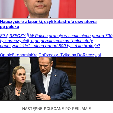
Nauczyciele z łapanki, czyli katastrofa oświatowa
po polsku
SIŁĄ RZECZY || W Polsce pracuje w sumie nieco ponad 700
tys. nauczycieli, a po przeliczeniu na "pełne etaty
nauczycielskie" – nieco ponad 500 tys. A ilu brakuje?
Opinie
Ekonomia
Kraj
DoRzeczy+
Tylko na DoRzeczy.pl