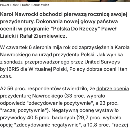
Paweł Lisicki i Rafał Ziemkiewicz
Karol Nawrocki obchodzi pierwszą rocznicę swojej
prezydentury. Dokonania nowej głowy państwa
ocenili w programie "Polska Do Rzeczy" Paweł
Lisicki i Rafał Ziemkiewicz.
W czwartek 6 sierpnia mija rok od zaprzysiężenia Karola
Nawrockiego na urząd prezydenta Polski. Jak wynika
z sondażu przeprowadzonego przez United Surveys
by IBRiS dla Wirtualnej Polski, Polacy dobrze ocenili ten
czas.
Aż 56 proc. respondentów stwierdziło, że
dobrze ocenia
prezydenturę Nawrockiego
(33 proc. wybrało
odpowiedź "zdecydowanie pozytywnie", a 23 proc.
"raczej pozytywnie"). Negatywną ocenę wystawiło
przywódcy 40,5 proc. badanych (29,7 proc. wybrało
opcję "zdecydowanie negatywnie", a 10,8 proc. "raczej