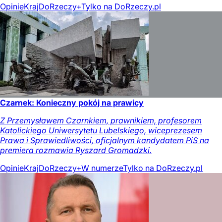
Opinie
Kraj
DoRzeczy+
Tylko na DoRzeczy.pl
Czarnek: Konieczny pokój na prawicy
Z Przemysławem Czarnkiem, prawnikiem, profesorem
Katolickiego Uniwersytetu Lubelskiego, wiceprezesem
Prawa i Sprawiedliwości, oficjalnym kandydatem PiS na
premiera rozmawia Ryszard Gromadzki.
Opinie
Kraj
DoRzeczy+
W numerze
Tylko na DoRzeczy.pl