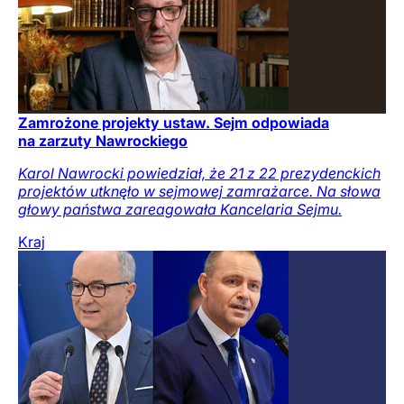
Zamrożone projekty ustaw. Sejm odpowiada
na zarzuty Nawrockiego
Karol Nawrocki powiedział, że 21 z 22 prezydenckich
projektów utknęło w sejmowej zamrażarce. Na słowa
głowy państwa zareagowała Kancelaria Sejmu.
Kraj