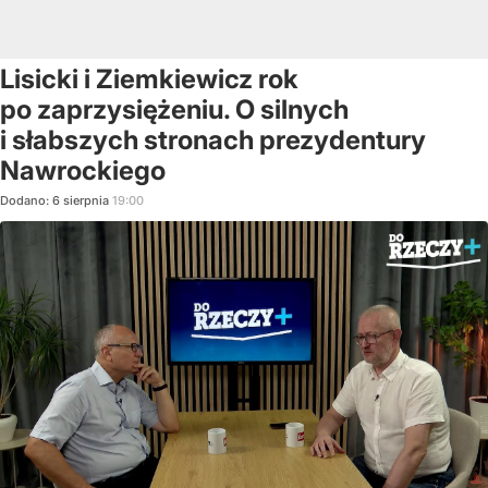
Lisicki i Ziemkiewicz rok
po zaprzysiężeniu. O silnych
i słabszych stronach prezydentury
Nawrockiego
Dodano:
6
sierpnia
19:00