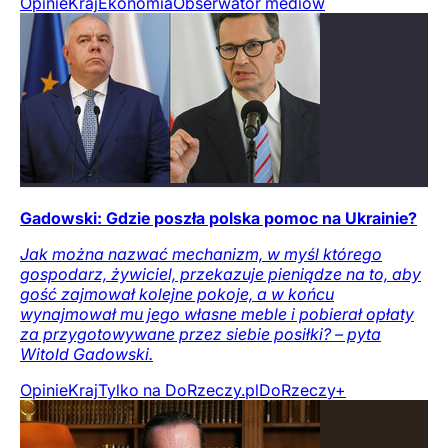
Opinie
Kraj
Ekonomia
Obserwator mediów
Gadowski: Gdzie poszła polska pomoc na Ukrainie?
Jak można nazwać mechanizm, w myśl którego
gospodarz, żywiciel, przekazuje pieniądze na to, aby
gość zajmował kolejne pokoje, a w końcu
wynajmował mu jego własne meble i pobierał opłaty
za przygotowywane przez siebie posiłki? – pyta
Witold Gadowski.
Opinie
Kraj
Tylko na DoRzeczy.pl
DoRzeczy+