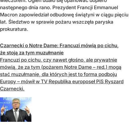
wieczorem. Ogień udało się opanować dopiero
następnego dnia rano. Prezydent Francji Emmanuel
Macron zapowiedział odbudowę świątyni w ciągu pięciu
lat. Śledztwo w sprawie pożaru wszczęła paryska
prokuratura.
Czarnecki o Notre Dame: Francuzi mówią po cichu,
że stoją za tym muzułmanie
Francuzi po cichu, czy nawet głośno, ale prywatnie
mówią, że za tym (pożarem Notre Dame – red.) mogą
stać muzułmanie, dla których jest to forma podboju
Europy – mówił w TV Republika europoseł PiS Ryszard
Czarnecki.