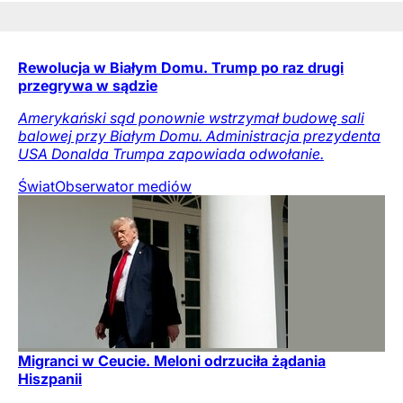
Rewolucja w Białym Domu. Trump po raz drugi
przegrywa w sądzie
Amerykański sąd ponownie wstrzymał budowę sali
balowej przy Białym Domu. Administracja prezydenta
USA Donalda Trumpa zapowiada odwołanie.
Świat
Obserwator mediów
Migranci w Ceucie. Meloni odrzuciła żądania
Hiszpanii