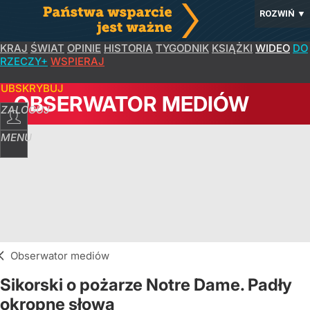
ROZWIŃ
▼
KRAJ
ŚWIAT
OPINIE
HISTORIA
TYGODNIK
KSIĄŻKI
WIDEO
DO
RZECZY+
WSPIERAJ
SUBSKRYBUJ
OBSERWATOR MEDIÓW
ZALOGUJ
MENU
Obserwator mediów
Sikorski o pożarze Notre Dame. Padły
okropne słowa