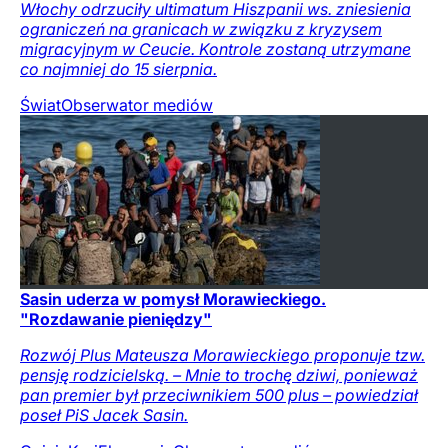
Włochy odrzuciły ultimatum Hiszpanii ws. zniesienia
ograniczeń na granicach w związku z kryzysem
migracyjnym w Ceucie. Kontrole zostaną utrzymane
co najmniej do 15 sierpnia.
Świat
Obserwator mediów
Sasin uderza w pomysł Morawieckiego.
"Rozdawanie pieniędzy"
Rozwój Plus Mateusza Morawieckiego proponuje tzw.
pensję rodzicielską. – Mnie to trochę dziwi, ponieważ
pan premier był przeciwnikiem 500 plus – powiedział
poseł PiS Jacek Sasin.