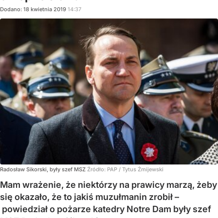
Dodano:
18
kwietnia
2019
14:37
Radosław Sikorski, były szef MSZ
Źródło:
PAP / Tytus Żmijewski
Mam wrażenie, że niektórzy na prawicy marzą, żeby
się okazało, że to jakiś muzułmanin zrobił –
powiedział o pożarze katedry Notre Dam były szef