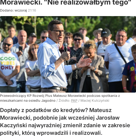
Morawiecki. "Nie realizowałbym tego"
Dodano:
wczoraj
21:16
Przewodniczący KP Rozwój Plus Mateusz Morawiecki podczas spotkania z
mieszkańcami na osiedlu Jagodno
/ Źródło:
PAP
/
Maciej Kulczyński
Dopłaty z podatków do kredytów? Mateusz
Morawiecki, podobnie jak wcześniej Jarosław
Kaczyński najwyraźniej zmienił zdanie w zakresie
polityki, którą wprowadzili i realizowali.