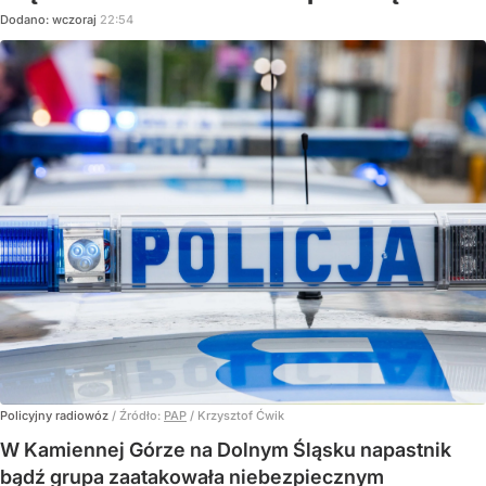
Dodano:
wczoraj
22:54
Policyjny radiowóz
/ Źródło:
PAP
/
Krzysztof Ćwik
W Kamiennej Górze na Dolnym Śląsku napastnik
bądź grupa zaatakowała niebezpiecznym