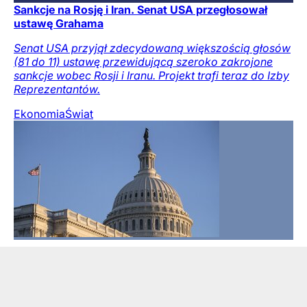
Sankcje na Rosję i Iran. Senat USA przegłosował
ustawę Grahama
Senat USA przyjął zdecydowaną większością głosów
(81 do 11) ustawę przewidującą szeroko zakrojone
sankcje wobec Rosji i Iranu. Projekt trafi teraz do Izby
Reprezentantów.
Ekonomia
Świat