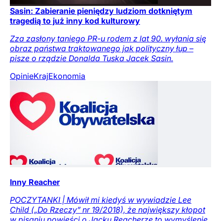
Sasin: Zabieranie pieniędzy ludziom dotkniętym
tragedią to już inny kod kulturowy
Zza zasłony taniego PR-u rodem z lat 90. wyłania się
obraz państwa traktowanego jak polityczny łup –
pisze o rządzie Donalda Tuska Jacek Sasin.
Opinie
Kraj
Ekonomia
Inny Reacher
POCZYTANKI | Mówił mi kiedyś w wywiadzie Lee
Child („Do Rzeczy” nr 19/2018), że największy kłopot
w pisaniu powieści o Jacku Reacherze to wymyślenie