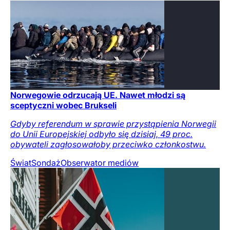
Norwegowie odrzucają UE. Nawet młodzi są
sceptyczni wobec Brukseli
Gdyby referendum w sprawie przystąpienia Norwegii
do Unii Europejskiej odbyło się dzisiaj, 49 proc.
obywateli zagłosowałoby przeciwko członkostwu.
Świat
Sondaż
Obserwator mediów