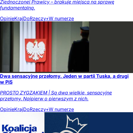
Zjednoczonej Prawicy – brakuje miejsca na sprawę
fundamentalną.
Opinie
Kraj
DoRzeczy+
W numerze
Dwa sensacyjne przełomy. Jeden w partii Tuska, a drugi
w PiS
PROSTO ZYGZAKIEM | Są dwa wielkie, sensacyjne
przełomy. Najpierw o pierwszym z nich.
Opinie
Kraj
DoRzeczy+
W numerze