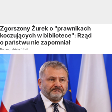
Zgorszony Żurek o "prawnikach
koczujących w bibliotece": Rząd
o państwu nie zapomniał
Dodano:
dzisiaj
18:42