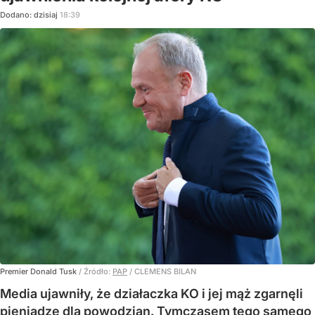
Dodano:
dzisiaj
18:39
Premier Donald Tusk
/ Źródło:
PAP
/
CLEMENS BILAN
Media ujawniły, że działaczka KO i jej mąż zgarnęli
pieniądze dla powodzian. Tymczasem tego samego