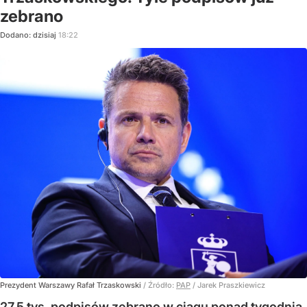
zebrano
Dodano:
dzisiaj
18:22
Prezydent Warszawy Rafał Trzaskowski
/ Źródło:
PAP
/
Jarek Praszkiewicz
27,5 tys. podpisów zebrano w ciągu ponad tygodnia