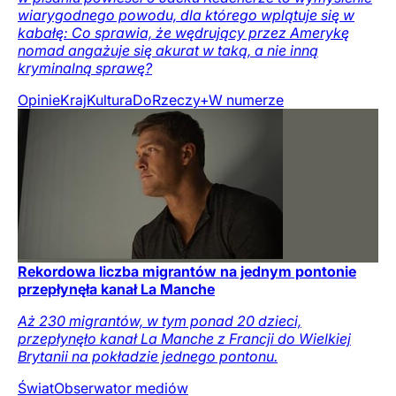
wiarygodnego powodu, dla którego wplątuje się w
kabałę: Co sprawia, że wędrujący przez Amerykę
nomad angażuje się akurat w taką, a nie inną
kryminalną sprawę?
Opinie
Kraj
Kultura
DoRzeczy+
W numerze
Rekordowa liczba migrantów na jednym pontonie
przepłynęła kanał La Manche
Aż 230 migrantów, w tym ponad 20 dzieci,
przepłynęło kanał La Manche z Francji do Wielkiej
Brytanii na pokładzie jednego pontonu.
Świat
Obserwator mediów