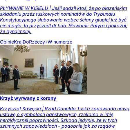
PŁYWANIE W KISIELU | Jeśli sądził ktoś, że po błazeńskim
składaniu przez tuskowych nominatów do Trybunału
Konstytucyjnego ślubowania wobec ściany głupiej już być
nie mogło, to przyszedł dr hab. Sławomir Patyra i pokazał,
że bynajmniej.
Opinie
Kraj
DoRzeczy+
W numerze
Krzyż wyrwany z korony
Krzysztof Kawęcki | Rząd Donalda Tuska zapowiada nową
ustawę o symbolach państwowych, rzekomo w imię
heraldycznej poprawności. Szkoda jedynie, że w tych
szumnych zapowiedziach – podobnie jak za rządów