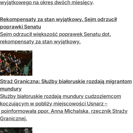
wyjątkowego na okres dwóch miesięcy
.
Rekompensaty za stan wyjątkowy. Sejm odrzucił
poprawki Senatu
Sejm odrzucił większość poprawek Senatu dot.
rekompensaty za stan wyjątkowy.
Straż Graniczna: Służby białoruskie rozdają migrantom
mundury
Służby białoruskie rozdają mundury cudzoziemcom
koczującym w pobliży miejscowości Usnarz –
poinformowała ppor. Anna Michalska, rzecznik Straży
Granicznej.