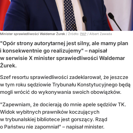
Minister sprawiedliwości Waldemar Żurek
/ Źródło:
PAP
/
Albert Zawada
"Opór strony autorytarnej jest silny, ale mamy plan
i konsekwentnie go realizujemy" – napisał
w serwisie X minister sprawiedliwości Waldemar
Żurek.
Szef resortu sprawiedliwości zadeklarował, że jeszcze
w tym roku sędziowie Trybunału Konstytucyjnego będą
mogli wrócić do wykonywania swoich obowiązków.
"Zapewniam, że docierają do mnie apele sędziów TK.
Widok wybitnych prawników koczujących
w trybunalskiej bibliotece jest gorszący. Rząd
o Państwu nie zapomniał" – napisał minister.