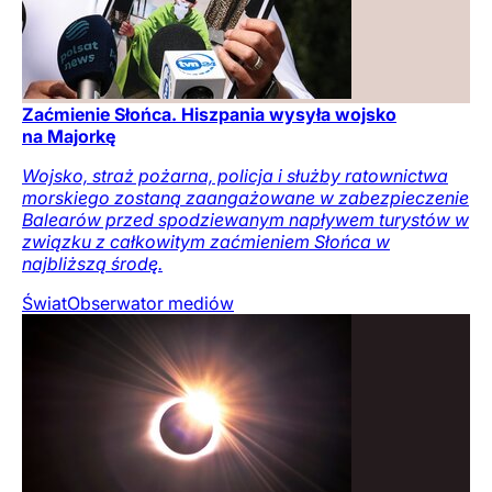
Zaćmienie Słońca. Hiszpania wysyła wojsko
na Majorkę
Wojsko, straż pożarna, policja i służby ratownictwa
morskiego zostaną zaangażowane w zabezpieczenie
Balearów przed spodziewanym napływem turystów w
związku z całkowitym zaćmieniem Słońca w
najbliższą środę.
Świat
Obserwator mediów