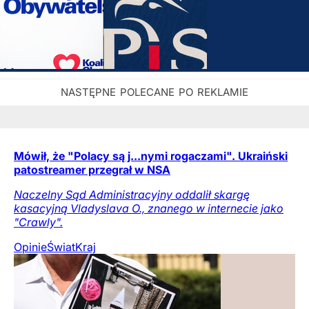
Mówił, że "Polacy są j...nymi rogaczami". Ukraiński
patostreamer przegrał w NSA
Naczelny Sąd Administracyjny oddalił skargę
kasacyjną Vladyslava O., znanego w internecie jako
"Crawly".
Opinie
Świat
Kraj