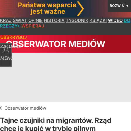
ROZWIŃ
▼
KRAJ
ŚWIAT
OPINIE
HISTORIA
TYGODNIK
KSIĄŻKI
WIDEO
DO
RZECZY+
WSPIERAJ
SUBSKRYBUJ
OBSERWATOR MEDIÓW
ZALOGUJ
MENU
Obserwator mediów
Tajne czujniki na migrantów. Rząd
chce je kupić w trybie pilnym