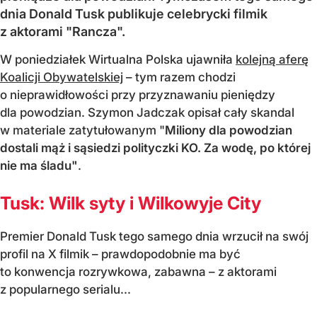
dnia Donald Tusk publikuje celebrycki filmik
z aktorami "Rancza".
W poniedziałek Wirtualna Polska ujawniła
kolejną aferę
Koalicji Obywatelskiej
– tym razem chodzi
o nieprawidłowości przy przyznawaniu pieniędzy
dla powodzian. Szymon Jadczak opisał cały skandal
w materiale zatytułowanym "
Miliony dla powodzian
dostali mąż i sąsiedzi polityczki KO. Za wodę, po której
nie ma śladu"
.
Tusk: Wilk syty i Wilkowyje City
Premier Donald Tusk tego samego dnia wrzucił na swój
profil na X filmik – prawdopodobnie ma być
to konwencja rozrywkowa, zabawna – z aktorami
z popularnego serialu...