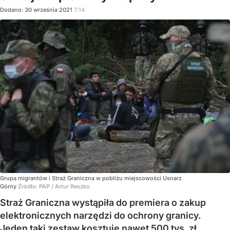
Dodano:
30
września
2021
7:14
Grupa migrantów i Straż Graniczna w pobliżu miejscowości Usnarz
Górny
Źródło:
PAP
/
Artur Reszko
Straż Graniczna wystąpiła do premiera o zakup
elektronicznych narzędzi do ochrony granicy.
Jeden taki zestaw kosztuje nawet 500 tys. zł.